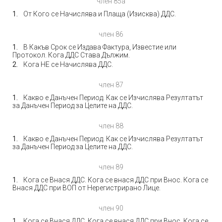
член 85а
От Кого се Начислява и Плаща (Изисква) ДДС.
член 86
В Какъв Срок се Издава Фактура, Известие или
Протокол. Кога ДДС Става Дължим.
Кога НЕ се Начислява ДДС.
член 87
Какво е Данъчен Период. Как се Изчислява Резултатът
за Данъчен Период за Целите на ДДС.
член 88
Какво е Данъчен Период. Как се Изчислява Резултатът
за Данъчен Период за Целите на ДДС.
член 89
Кога се Внася ДДС. Кога се внася ДДС при Внос. Кога се
Внася ДДС при ВОП от Нерегистрирано Лице.
член 90
Кога се Внася ДДС. Кога се внася ДДС при Внос. Кога се