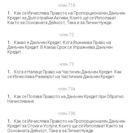
член 71б
Как се Изчислява Правото на Пропорционален Данъчен
Кредит за Дълготрайни Активи, Които ще се Използват
Както за Основната Дейност, Така и за Лични Нужди.
член 72
Какво е Данъчен Кредит. Кога Възниква Право на
Данъчен Кредит. В Какъв Срок се Упражнява Данъчен
Кредит.
член 73
Кога е Налице Право на Частичен Данъчен Кредит. Как
се Изчислява Размерът на Частичния Данъчен Кредит.
член 73а
Как се Ползва Правото на Данъчен Кредит при Обратно
Начисляване
член 73б
Как се Изчислява Правото на Пропорционален Данъчен
Кредит за Стоки и Услуги, Които ще се Използват Както за
Основната Дейност, Така и за Лични Нужди.