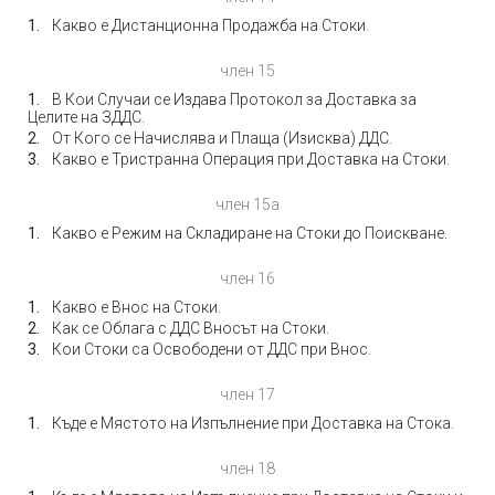
Какво е Дистанционна Продажба на Стоки.
член 15
В Кои Случаи се Издава Протокол за Доставка за
Целите на ЗДДС.
От Кого се Начислява и Плаща (Изисква) ДДС.
Какво е Тристранна Операция при Доставка на Стоки.
член 15а
Какво е Режим на Складиране на Стоки до Поискване.
член 16
Какво е Внос на Стоки.
Как се Облага с ДДС Вносът на Стоки.
Кои Стоки са Освободени от ДДС при Внос.
член 17
Къде е Мястото на Изпълнение при Доставка на Стока.
член 18