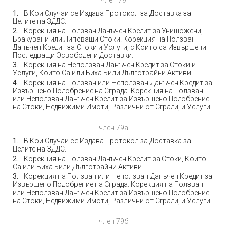
член 79
В Кои Случаи се Издава Протокол за Доставка за
Целите на ЗДДС.
Корекция на Ползван Данъчен Кредит за Унищожени,
Бракувани или Липсващи Стоки. Корекция на Ползван
Данъчен Кредит за Стоки и Услуги, с Които са Извършени
Последващи Освободени Доставки.
Корекция на Неползван Данъчен Кредит за Стоки и
Услуги, Които Са или Биха Били Дълготрайни Активи.
Корекция на Ползван или Неползван Данъчен Кредит за
Извършено Подобрение на Сграда. Корекция на Ползван
или Неползван Данъчен Кредит за Извършено Подобрение
на Стоки, Недвижими Имоти, Различни от Сгради, и Услуги.
член 79а
В Кои Случаи се Издава Протокол за Доставка за
Целите на ЗДДС.
Корекция на Ползван Данъчен Кредит за Стоки, Които
Са или Биха Били Дълготрайни Активи.
Корекция на Ползван или Неползван Данъчен Кредит за
Извършено Подобрение на Сграда. Корекция на Ползван
или Неползван Данъчен Кредит за Извършено Подобрение
на Стоки, Недвижими Имоти, Различни от Сгради, и Услуги.
член 79б