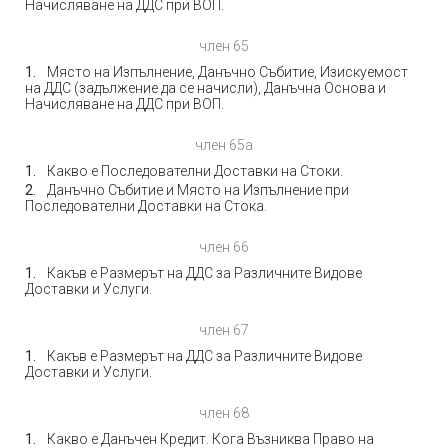
Начисляване на ДДС при ВОП.
член 65
Място на Изпълнение, Данъчно Събитие, Изискуемост
на ДДС (задължение да се начисли), Данъчна Основа и
Начисляване на ДДС при ВОП.
член 65а
Какво е Последователни Доставки на Стоки.
Данъчно Събитие и Място на Изпълнение при
Последователни Доставки на Стока.
член 66
Какъв е Размерът на ДДС за Различните Видове
Доставки и Услуги.
член 67
Какъв е Размерът на ДДС за Различните Видове
Доставки и Услуги.
член 68
Какво е Данъчен Кредит. Кога Възниква Право на