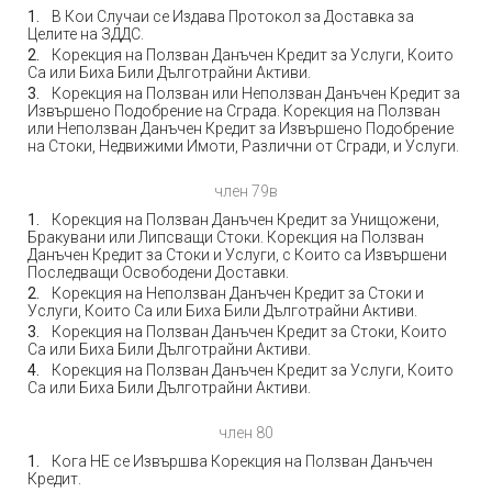
В Кои Случаи се Издава Протокол за Доставка за
Целите на ЗДДС.
Корекция на Ползван Данъчен Кредит за Услуги, Които
Са или Биха Били Дълготрайни Активи.
Корекция на Ползван или Неползван Данъчен Кредит за
Извършено Подобрение на Сграда. Корекция на Ползван
или Неползван Данъчен Кредит за Извършено Подобрение
на Стоки, Недвижими Имоти, Различни от Сгради, и Услуги.
член 79в
Корекция на Ползван Данъчен Кредит за Унищожени,
Бракувани или Липсващи Стоки. Корекция на Ползван
Данъчен Кредит за Стоки и Услуги, с Които са Извършени
Последващи Освободени Доставки.
Корекция на Неползван Данъчен Кредит за Стоки и
Услуги, Които Са или Биха Били Дълготрайни Активи.
Корекция на Ползван Данъчен Кредит за Стоки, Които
Са или Биха Били Дълготрайни Активи.
Корекция на Ползван Данъчен Кредит за Услуги, Които
Са или Биха Били Дълготрайни Активи.
член 80
Кога НЕ се Извършва Корекция на Ползван Данъчен
Кредит.