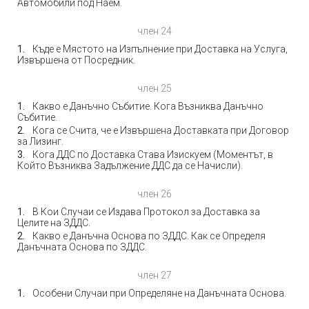
Автомобили под Наем.
член 24
Къде е Мястото на Изпълнение при Доставка на Услуга,
Извършена от Посредник.
член 25
Какво е Данъчно Събитие. Кога Възниква Данъчно
Събитие.
Кога се Счита, че е Извършена Доставката при Договор
за Лизинг.
Кога ДДС по Доставка Става Изискуем (Моментът, в
Който Възниква Задължение ДДС да се Начисли).
член 26
В Кои Случаи се Издава Протокол за Доставка за
Целите на ЗДДС.
Какво е Данъчна Основа по ЗДДС. Как се Определя
Данъчната Основа по ЗДДС.
член 27
Особени Случаи при Определяне на Данъчната Основа.