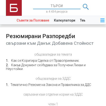
в 4 434 ресурса
Съвети за Ползване
Калкулатори
Теми
Закони
Резюмирани Разпоредби
свързани към Данък Добавена Стойност
общовалидни за темата
Как се Коригира Сделка от Правоприемник.
Какъв Документ се Издава за Получени Лихви и
Неустойки.
общовалидни за ЗДДС
Тематично Резюме на Закона и Правилника за ДДС
свръзани към отделни норми на ЗДДС
член 1