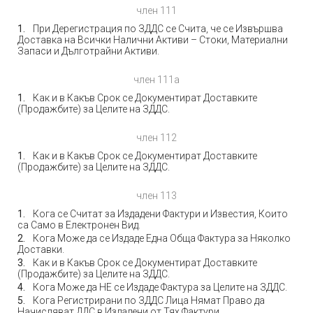
член 111
При Дерегистрация по ЗДДС се Счита, че се Извършва
Доставка на Всички Налични Активи – Стоки, Материални
Запаси и Дълготрайни Активи.
член 111а
Как и в Какъв Срок се Документират Доставките
(Продажбите) за Целите на ЗДДС.
член 112
Как и в Какъв Срок се Документират Доставките
(Продажбите) за Целите на ЗДДС.
член 113
Кога се Считат за Издадени Фактури и Известия, Които
са Само в Електронен Вид.
Кога Може да се Издаде Една Обща Фактура за Няколко
Доставки.
Как и в Какъв Срок се Документират Доставките
(Продажбите) за Целите на ЗДДС.
Кога Може да НЕ се Издаде Фактура за Целите на ЗДДС.
Кога Регистрирани по ЗДДС Лица Нямат Право да
Начисляват ДДС в Издадени от Тях Фактури.