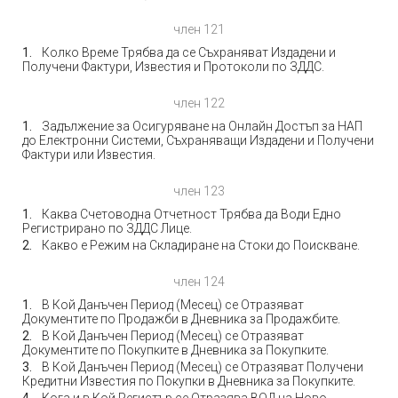
член 121
Колко Време Трябва да се Съхраняват Издадени и
Получени Фактури, Известия и Протоколи по ЗДДС.
член 122
Задължение за Осигуряване на Онлайн Достъп за НАП
до Електронни Системи, Съхраняващи Издадени и Получени
Фактури или Известия.
член 123
Каква Счетоводна Отчетност Трябва да Води Едно
Регистрирано по ЗДДС Лице.
Какво е Режим на Складиране на Стоки до Поискване.
член 124
В Кой Данъчен Период (Месец) се Отразяват
Документите по Продажби в Дневника за Продажбите.
В Кой Данъчен Период (Месец) се Отразяват
Документите по Покупките в Дневника за Покупките.
В Кой Данъчен Период (Месец) се Отразяват Получени
Кредитни Известия по Покупки в Дневника за Покупките.