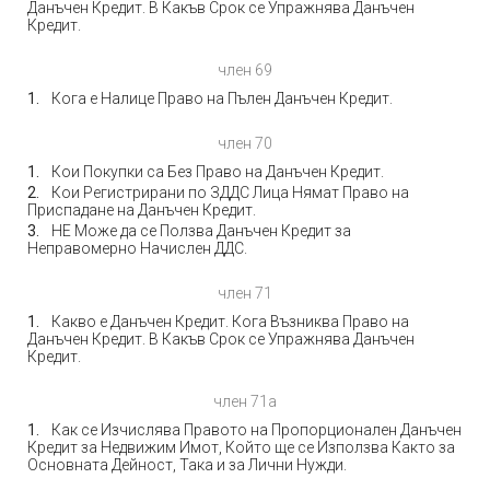
Данъчен Кредит. В Какъв Срок се Упражнява Данъчен
Кредит.
член 69
Кога е Налице Право на Пълен Данъчен Кредит.
член 70
Кои Покупки са Без Право на Данъчен Кредит.
Кои Регистрирани по ЗДДС Лица Нямат Право на
Приспадане на Данъчен Кредит.
НЕ Може да се Ползва Данъчен Кредит за
Неправомерно Начислен ДДС.
член 71
Какво е Данъчен Кредит. Кога Възниква Право на
Данъчен Кредит. В Какъв Срок се Упражнява Данъчен
Кредит.
член 71а
Как се Изчислява Правото на Пропорционален Данъчен
Кредит за Недвижим Имот, Който ще се Използва Както за
Основната Дейност, Така и за Лични Нужди.