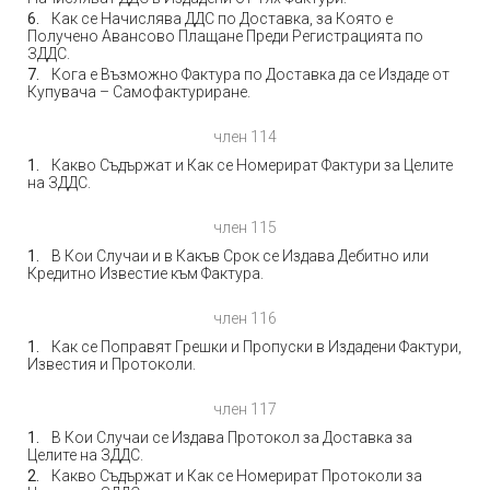
Как се Начислява ДДС по Доставка, за Която е
Получено Авансово Плащане Преди Регистрацията по
ЗДДС.
Кога е Възможно Фактура по Доставка да се Издаде от
Купувача – Самофактуриране.
член 114
Какво Съдържат и Как се Номерират Фактури за Целите
на ЗДДС.
член 115
В Кои Случаи и в Какъв Срок се Издава Дебитно или
Кредитно Известие към Фактура.
член 116
Как се Поправят Грешки и Пропуски в Издадени Фактури,
Известия и Протоколи.
член 117
В Кои Случаи се Издава Протокол за Доставка за
Целите на ЗДДС.
Какво Съдържат и Как се Номерират Протоколи за