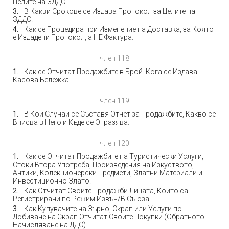
Целите на ЗДДС.
В Какви Срокове се Издава Протокол за Целите на
ЗДДС.
Как се Процедира при Изменение на Доставка, за Която
е Издадени Протокол, а НЕ Фактура.
член 118
Как се Отчитат Продажбите в Брой. Кога се Издава
Касова Бележка.
член 119
В Кои Случаи се Съставя Отчет за Продажбите, Какво се
Вписва в Него и Къде се Отразява.
член 120
Как се Отчитат Продажбите на Туристически Услуги,
Стоки Втора Употреба, Произведения на Изкуството,
Антики, Колекционерски Предмети, Златни Материали и
Инвестиционно Злато.
Как Отчитат Своите Продажби Лицата, Които са
Регистрирани по Режим Извън/В Съюза.
Как Купувачите на Зърно, Скрап или Услуги по
Добиване на Скрап Отчитат Своите Покупки (Обратното
Начисляване на ДДС).