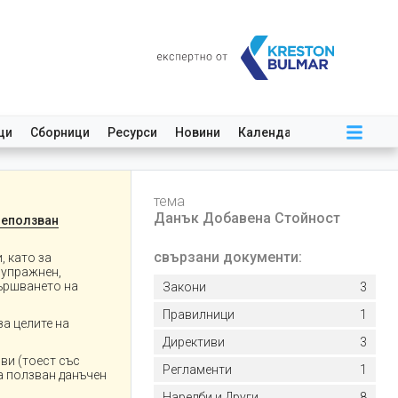
ци
Сборници
Ресурси
Новини
Календар
тема
Данък Добавена Стойност
Неползван
свързани документи:
, като за
 упражнен,
вършването на
Закони
3
Правилници
1
а целите на
Директиви
3
ви (тоест със
Регламенти
1
на ползван данъчен
Наредби и Други
8