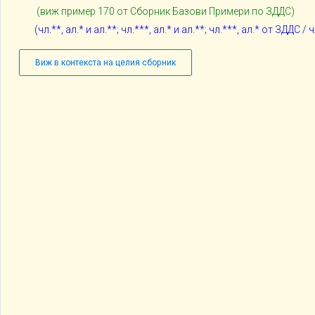
(виж пример 1
70
oт Сборник Базови Примери по ЗДДС)
(чл.**, ал.* и ал.**; чл.***, ал.* и ал.**; чл.***, ал.* от ЗДДС /
Виж в контекста на целия сборник