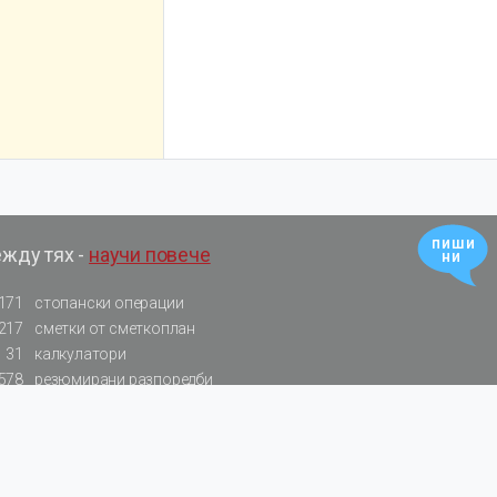
пиши
ежду тях -
научи повече
ни
171
стопански операции
217
сметки от сметкоплан
31
калкулатори
578
резюмирани разпоредби
522
нормативни актове