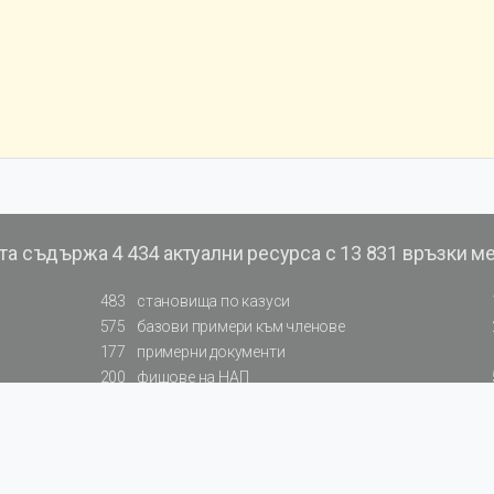
та съдържа
4 434 актуални ресурса с 13 831 връзки м
483
становища по казуси
575
базови примери към членове
177
примерни документи
200
фишове на НАП
66
резюмирани указания от институции