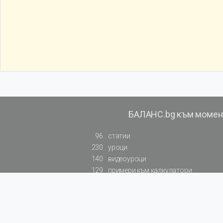
БАЛАНС.bg към момен
96
статии
230
уроци
140
видеоуроци
129
примери към калкулатори
819
резюмирана съдебна практика
БулМар Пъблишинг ЕООД