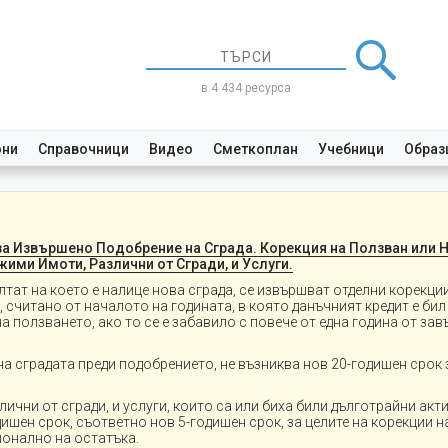
в 4 434 ресурса
они
Справочници
Видео
Сметкоплан
Учебници
Образ
за Извършено Подобрение на Сграда. Корекция на Ползван или 
ми Имоти, Различни от Сгради, и Услуги.
т на което е налице нова сграда, се извършват отделни корекции
 считано от началото на годината, в която данъчният кредит е бил
а ползването, ако то се е забавило с повече от една година от за
сградата преди подобрението, не възниква нов 20-годишен срок з
ни от сгради, и услуги, които са или биха били дълготрайни акти
одишен срок, съответно нов 5-годишен срок, за целите на корекции 
ионално на остатъка.