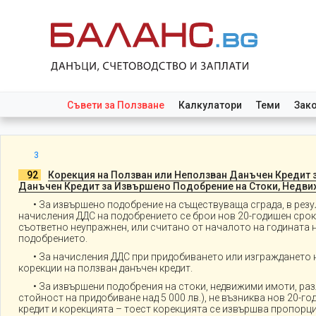
Съвети за Ползване
Калкулатори
Теми
Зак
3
._
92
.
Корекция на Ползван или Неползван Данъчен Кредит 
Данъчен Кредит за Извършено Подобрение на Стоки, Недвижи
• За извършено подобрение на съществуваща сграда, в резулта
начисления ДДС на подобрението се брои нов 20-годишен срок,
съответно неупражнен, или считано от началото на годината н
подобрението.
• За начисления ДДС при придобиването или изграждането на 
корекции на ползван данъчен кредит.
• За извършени подобрения на стоки, недвижими имоти, различ
стойност на придобиване над 5 000 лв.), не възниква нов 20-г
кредит и корекцията – тоест корекцията се извършва пропорц