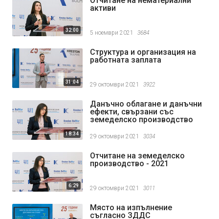
Отчитане на нематериални
активи
32:00
5 ноември 2021
3684
Структура и организация на
работната заплата
31:04
29 октомври 2021
3922
Данъчно облагане и данъчни
ефекти, свързани със
земеделско производство
18:34
29 октомври 2021
3034
Отчитане на земеделско
производство - 2021
6:29
29 октомври 2021
3011
Място на изпълнение
съгласно ЗДДС