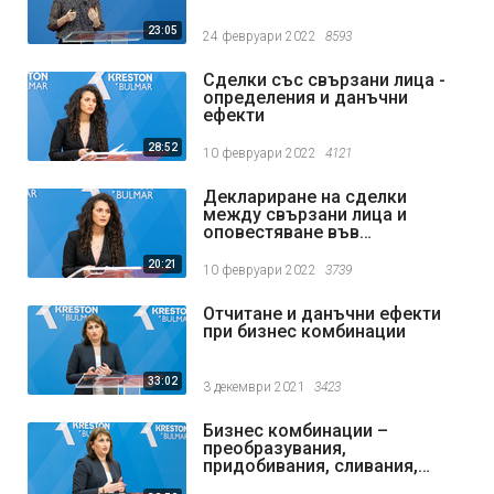
23:05
24 февруари 2022
8593
Сделки със свързани лица -
определения и данъчни
ефекти
28:52
10 февруари 2022
4121
Деклариране на сделки
между свързани лица и
оповестяване във
финансовите отчети
20:21
10 февруари 2022
3739
Отчитане и данъчни ефекти
при бизнес комбинации
33:02
3 декември 2021
3423
Бизнес комбинации –
преобразувания,
придобивания, сливания,
разделяния и други