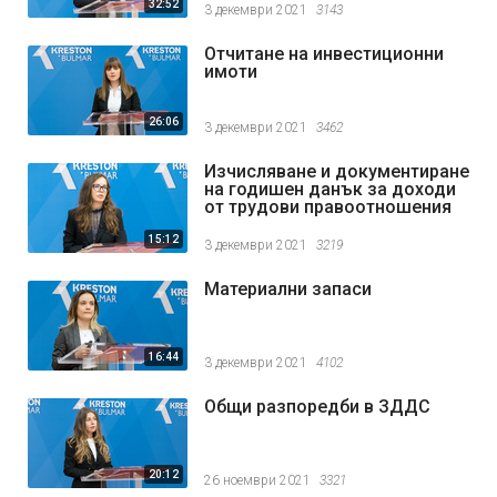
32:52
3 декември 2021
3143
Отчитане на инвестиционни
имоти
26:06
3 декември 2021
3462
Изчисляване и документиране
на годишен данък за доходи
от трудови правоотношения
15:12
3 декември 2021
3219
Материални запаси
16:44
3 декември 2021
4102
Общи разпоредби в ЗДДС
20:12
26 ноември 2021
3321