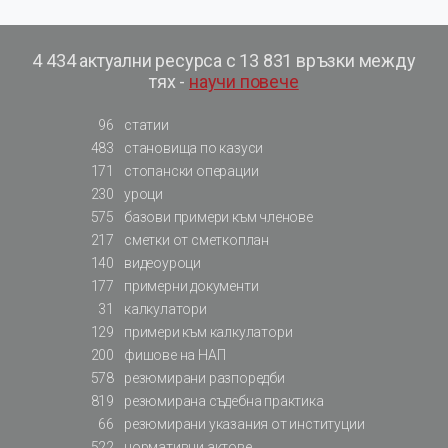
4 434 актуални ресурса с 13 831 връзки между
тях -
научи повече
96
статии
483
становища по казуси
171
стопански операции
230
уроци
575
базови примери към членове
217
сметки от сметкоплан
140
видеоуроци
177
примерни документи
31
калкулатори
129
примери към калкулатори
200
фишове на НАП
578
резюмирани разпоредби
819
резюмирана съдебна практика
66
резюмирани указания от институции
522
нормативни актове