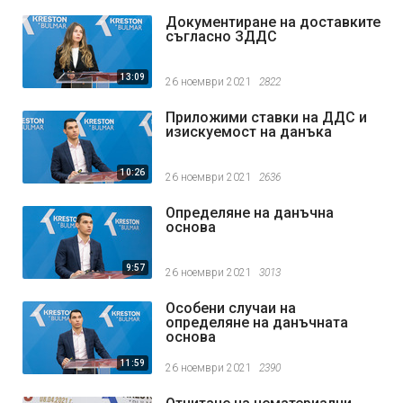
Документиране на доставките
съгласно ЗДДС
13:09
26 ноември 2021
2822
Приложими ставки на ДДС и
изискуемост на данъка
10:26
26 ноември 2021
2636
Определяне на данъчна
основа
9:57
26 ноември 2021
3013
Особени случаи на
определяне на данъчната
основа
11:59
26 ноември 2021
2390