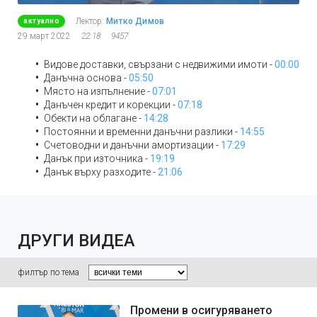
Лектор:
Митко Димов
актуално
29 март 2022
22:18
9457
Видове доставки, свързани с недвижими имоти -
00:00
Данъчна основа -
05:50
Място на изпълнение -
07:01
Данъчен кредит и корекции -
07:18
Обекти на облагане -
14:28
Постоянни и временни данъчни разлики -
14:55
Счетоводни и данъчни амортизации -
17:29
Данък при източника -
19:19
Данък върху разходите -
21:06
ДРУГИ ВИДЕА
филтър по тема
Промени в осигуряването