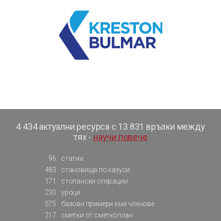
4 434 актуални ресурса с 13 831 връзки между
тях -
научи повече
96
статии
483
становища по казуси
171
стопански операции
230
уроци
575
базови примери към членове
217
сметки от сметкоплан