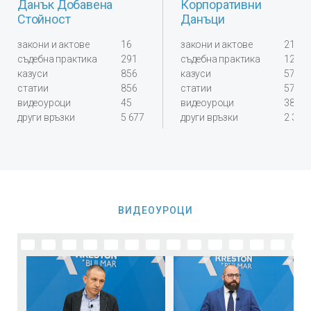
Данък Добавена
Корпоративни
Стойност
Данъци
закони и актове
16
закони и актове
21
съдебна практика
291
съдебна практика
124
казуси
856
казуси
578
статии
856
статии
578
видеоуроци
45
видеоуроци
38
други връзки
5 677
други връзки
2 300
ВИДЕОУРОЦИ