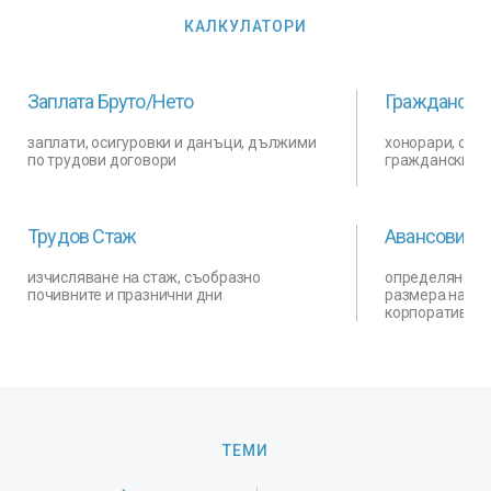
КАЛКУЛАТОРИ
Заплата Бруто/Нето
Граждански
заплати, осигуровки и данъци, дължими
хонорари, оси
по трудови договори
граждански д
Трудов Стаж
Авансови Вн
изчисляване на стаж, съобразно
определяне на
почивните и празнични дни
размера на ав
корпоративен
ТЕМИ