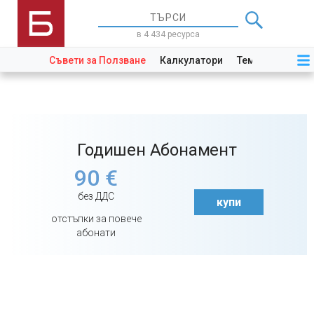
в 4 434 ресурса
Съвети за Ползване
Калкулатори
Теми
Закони
Годишен Абонамент
90 €
без ДДС
купи
отстъпки за повече
абонати