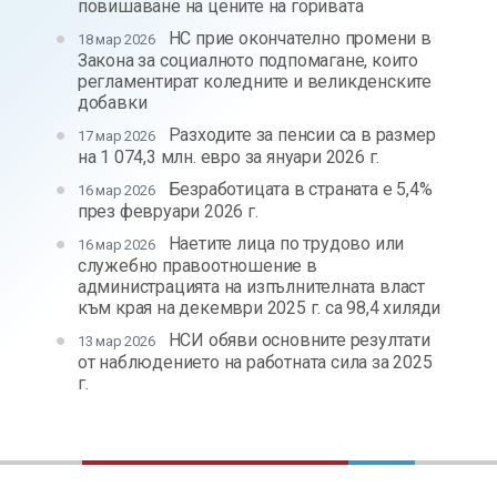
повишаване на цените на горивата
НС прие окончателно промени в
18 мар 2026
Закона за социалното подпомагане, които
регламентират коледните и великденските
добавки
Разходите за пенсии са в размер
17 мар 2026
на 1 074,3 млн. евро за януари 2026 г.
Безработицата в страната е 5,4%
16 мар 2026
през февруари 2026 г.
Наетите лица по трудово или
16 мар 2026
служебно правоотношение в
администрацията на изпълнителната власт
към края на декември 2025 г. са 98,4 хиляди
НСИ обяви основните резултати
13 мар 2026
от наблюдението на работната сила за 2025
г.