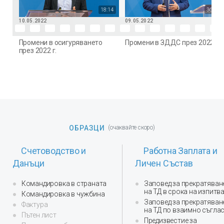
18:14
36:49
10.05.2022
09.05.2022
Промени в осигуряването
Промени в ЗДДС през 2022 г.
през 2022 г.
ОБРАЗЦИ
(очаквайте скоро)
Счетоводство и
Работна Заплата и
Данъци
Личен Състав
Командировка в страната
Заповед за прекратяван
на ТД в срока на изпитв
Командировка в чужбина
Заповед за прекратяван
Фактура
на ТД по взаимно съгла
Пътен лист
Предизвестие за