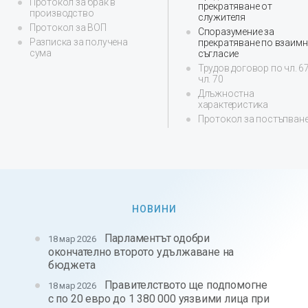
Протокол за брак в
прекратяване от
производство
служителя
Протокол за ВОП
Споразумение за
Разписка за получена
прекратяване по взаим
сума
съгласие
Трудов договор по чл. 67
чл. 70
Длъжностна
характеристика
Протокол за постъпван
НОВИНИ
Парламентът одобри
18 мар 2026
окончателно второто удължаване на
бюджета
Правителството ще подпомогне
18 мар 2026
с по 20 евро до 1 380 000 уязвими лица при