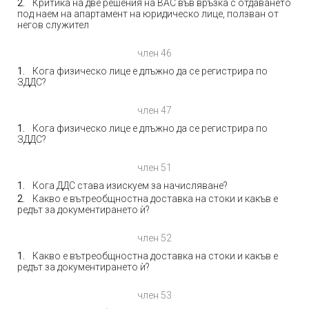
Критика на две решения на ВАС във връзка с отдаването
под наем на апартамент на юридическо лице, ползван от
негов служител
член 46
Кога физическо лице е длъжно да се регистрира по
ЗДДС?
член 47
Кога физическо лице е длъжно да се регистрира по
ЗДДС?
член 51
Кога ДДС става изискуем за начисляване?
Какво е вътреобщностна доставка на стоки и какъв е
редът за документирането ѝ?
член 52
Какво е вътреобщностна доставка на стоки и какъв е
редът за документирането ѝ?
член 53