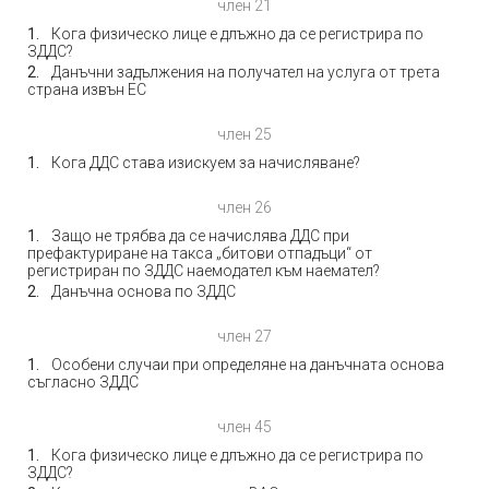
член 21
Кога физическо лице е длъжно да се регистрира по
ЗДДС?
Данъчни задължения на получател на услуга от трета
страна извън ЕС
член 25
Кога ДДС става изискуем за начисляване?
член 26
Защо не трябва да се начислява ДДС при
префактуриране на такса „битови отпадъци“ от
регистриран по ЗДДС наемодател към наемател?
Данъчна основа по ЗДДС
член 27
Особени случаи при определяне на данъчната основа
съгласно ЗДДС
член 45
Кога физическо лице е длъжно да се регистрира по
ЗДДС?