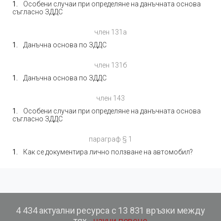
Особени случаи при определяне на данъчната основа
съгласно ЗДДС
член 131а
Данъчна основа по ЗДДС
член 131б
Данъчна основа по ЗДДС
член 143
Особени случаи при определяне на данъчната основа
съгласно ЗДДС
параграф § 1
Как се документира лично ползване на автомобил?
4 434 актуални ресурса с 13 831 връзки между
тях -
научи повече