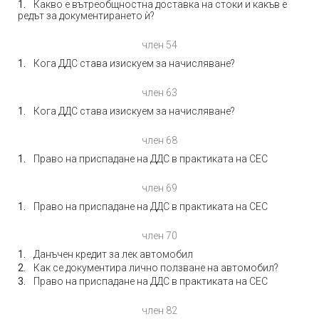
Какво е вътреобщностна доставка на стоки и какъв е
редът за документирането ѝ?
член 54
Кога ДДС става изискуем за начисляване?
член 63
Кога ДДС става изискуем за начисляване?
член 68
Право на приспадане на ДДС в практиката на СЕС
член 69
Право на приспадане на ДДС в практиката на СЕС
член 70
Данъчен кредит за лек автомобил
Как се документира лично ползване на автомобил?
Право на приспадане на ДДС в практиката на СЕС
член 82