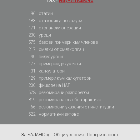
96
статии
483
становища по казуси
171
стопански операции
230
уроци
575
базови примери към членове
217
сметки от сметкоплан
140
видеоуроци
177
примерни документи
31
калкулатори
129
примери към калкулатори
200
фишове на НАП
578
резюмирани разпоредби
819
резюмирана съдебна практика
66
резюмирани указания от институции
522
нормативни актове
За БАЛАНС.bg
Общи условия
Поверителност