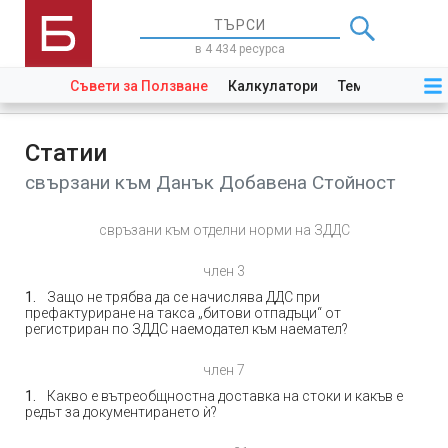
в 4 434 ресурса
Съвети за Ползване
Калкулатори
Теми
Закони
Статии
свързани към Данък Добавена Стойност
свръзани към отделни норми на ЗДДС
член 3
Защо не трябва да се начислява ДДС при
префактуриране на такса „битови отпадъци“ от
регистриран по ЗДДС наемодател към наемател?
член 7
Какво е вътреобщностна доставка на стоки и какъв е
редът за документирането ѝ?