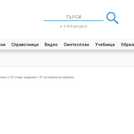
в 4 434 ресурса
они
Справочници
Видео
Сметкоплан
Учебници
Образ
рсии и 39 стари издания с 97 исторически версии)