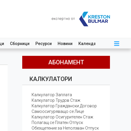
ци
Сборници
Ресурси
Новини
Календар
АБОНАМЕНТ
КАЛКУЛАТОРИ
Калкулатор Заплата
Калкулатор Трудов Стаж
Калкулатор Граждански Договор
Самоосигуряващо се Лице
Калкулатор Осигурителен Стаж
Полагащ се Платен Отпуск
Обезщетение за Неползван Отпуск