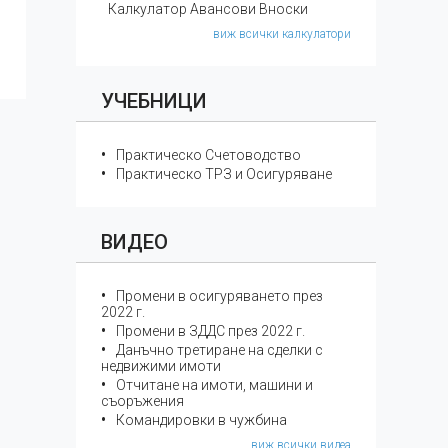
Калкулатор Авансови Вноски
виж всички калкулатори
УЧЕБНИЦИ
Практическо Счетоводство
Практическо ТРЗ и Осигуряване
ВИДЕО
Промени в осигуряването през
2022 г.
Промени в ЗДДС през 2022 г.
Данъчно третиране на сделки с
недвижими имоти
Отчитане на имоти, машини и
съоръжения
Командировки в чужбина
виж всички видеа