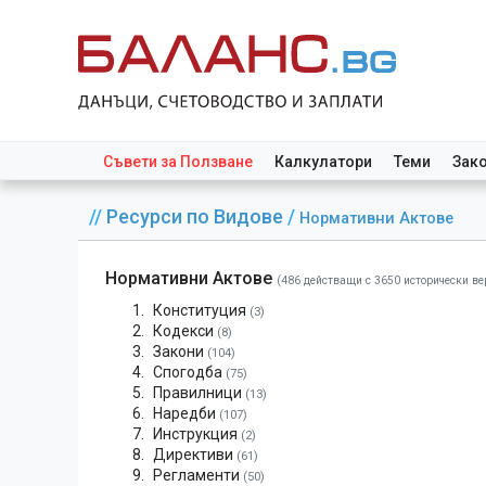
Съвети за Ползване
Калкулатори
Теми
Зак
//
Ресурси по Видове
/
Нормативни Актове
Нормативни Актове
(486 действащи с 3650 исторически ве
Конституция
(3)
Кодекси
(8)
Закони
(104)
Спогодба
(75)
Правилници
(13)
Наредби
(107)
Инструкция
(2)
Директиви
(61)
Регламенти
(50)