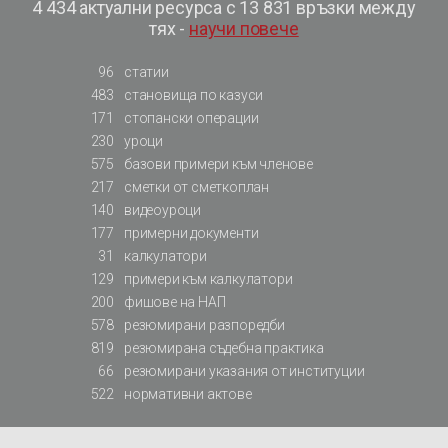
4 434 актуални ресурса с 13 831 връзки между
тях -
научи повече
96
статии
483
становища по казуси
171
стопански операции
230
уроци
575
базови примери към членове
217
сметки от сметкоплан
140
видеоуроци
177
примерни документи
31
калкулатори
129
примери към калкулатори
200
фишове на НАП
578
резюмирани разпоредби
819
резюмирана съдебна практика
66
резюмирани указания от институции
522
нормативни актове