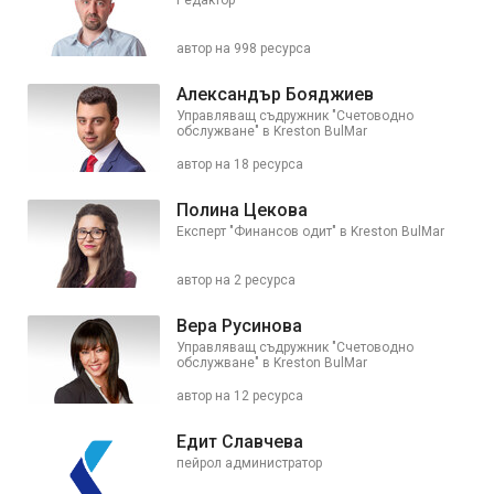
Редактор
автор на 998 ресурса
Александър Бояджиев
Управляващ съдружник "Счетоводно
обслужване" в Kreston BulMar
автор на 18 ресурса
Полина Цекова
Експерт "Финансов одит" в Kreston BulMar
автор на 2 ресурса
Вера Русинова
Управляващ съдружник "Счетоводно
обслужване" в Kreston BulMar
автор на 12 ресурса
Едит Славчева
пейрол администратор