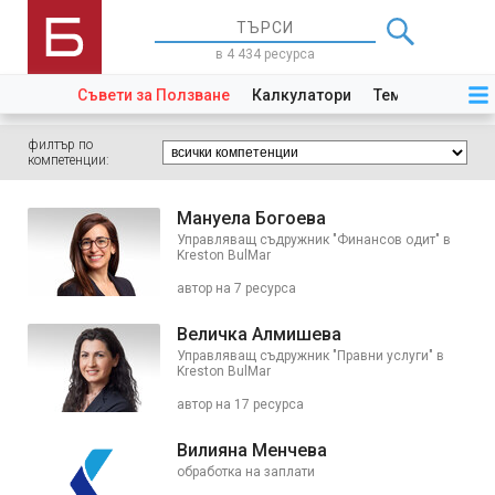
в 4 434 ресурса
Съвети за Ползване
Калкулатори
Теми
Закони
филтър по
компетенции:
Мануела Богоева
Управляващ съдружник "Финансов одит" в
Kreston BulMar
автор на 7 ресурса
Величка Алмишева
Управляващ съдружник "Правни услуги" в
Kreston BulMar
автор на 17 ресурса
Вилияна Менчева
обработка на заплати