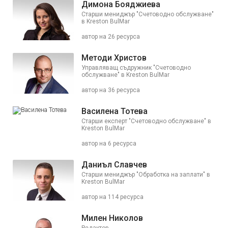
Димона Бояджиева
Старши мениджър "Счетоводно обслужване"
в Kreston BulMar
автор на 26 ресурса
Методи Христов
Управляващ съдружник "Счетоводно
обслужване" в Kreston BulMar
автор на 36 ресурса
Василена Тотева
Старши експерт "Счетоводно обслужване" в
Kreston BulMar
автор на 6 ресурса
Даниъл Славчев
Старши мениджър "Обработка на заплати" в
Kreston BulMar
автор на 114 ресурса
Милен Николов