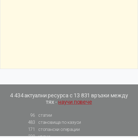
4 434 актуални ресурса с 13 831 връзки между
тях -
научи повече
96
статии
483
становища по казуси
171
стопански операции
230
уроци