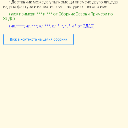
• Доставчик може да упълномощи писмено друго лице да
издава фактури и известия към фактури от негово име.
(виж примери *** и *** от Сборник Базови Примери по
ЗДДС)
(чл.****; чл.***; чл.***, ал.*, *, *, * и * от ЗДДС)
Виж в контекста на целия сборник