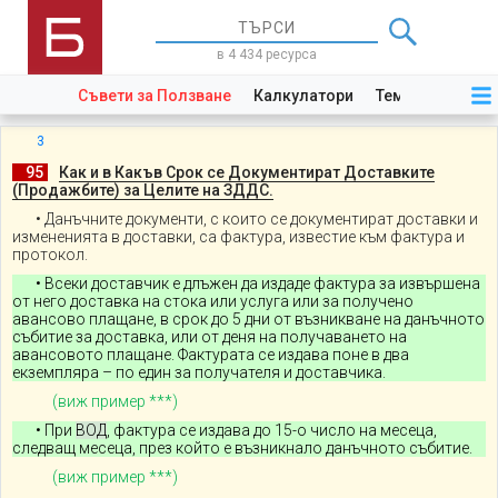
в 4 434 ресурса
Съвети за Ползване
Калкулатори
Теми
Закони
3
._
95
.
Как и в Какъв Срок се Документират Доставките
(Продажбите) за Целите на ЗДДС.
• Данъчните документи, с които се документират доставки и
измененията в доставки, са фактура, известие към фактура и
протокол.
• Всеки доставчик е длъжен да издаде фактура за извършена
от него доставка на стока или услуга или за получено
авансово плащане, в срок до 5 дни от възникване на данъчното
събитие за доставка, или от деня на получаването на
авансовото плащане. Фактурата се издава поне в два
екземпляра – по един за получателя и доставчика.
(виж пример ***)
• При
ВОД
, фактура се издава до 15-о число на месеца,
следващ месеца, през който е възникнало данъчното събитие.
(виж пример ***)