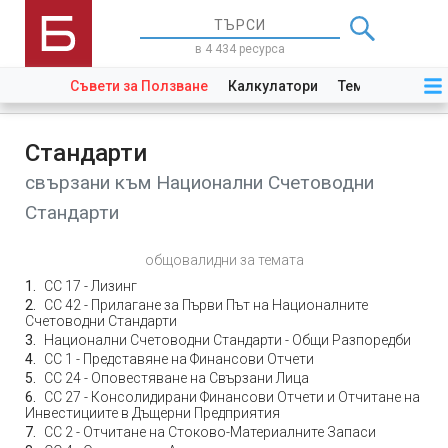
в 4 434 ресурса
Съвети за Ползване
Калкулатори
Теми
Закони
Стандарти
свързани към Национални Счетоводни
Стандарти
общовалидни за темата
СС 17 - Лизинг
СС 42 - Прилагане за Първи Път на Националните
Счетоводни Стандарти
Национални Счетоводни Стандарти - Общи Разпоредби
СС 1 - Представяне на Финансови Отчети
СС 24 - Оповестяване на Свързани Лица
СС 27 - Консолидирани Финансови Отчети и Отчитане на
Инвестициите в Дъщерни Предприятия
СС 2 - Отчитане на Стоково-Материалните Запаси