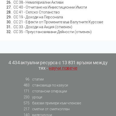
СС 38 - Нематериални Активи
СС 40 - Отчитане на Инвестиционни Имоти
СС 41 - Селско Стопанство
СС 19 - Доходи на Персонала
СС 21 - Ефекти от Промените във Валутните Курсове
СС 33 - Доходи на Акция (отменен)
СС 35 - Преустановявани Дейности (отменен)
4 434 актуални ресурса с 13 831 връзки между
тях -
научи повече
96
статии
483
становища по казуси
171
стопански операции
230
уроци
575
базови примери към членове
217
сметки от сметкоплан
140
видеоуроци