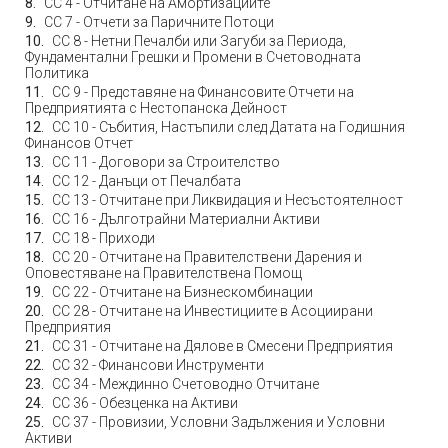
СС 4 - Oтчитане на Aмортизациите
СС 7 - Отчети за Паричните Потоци
СС 8 - Нетни Печалби или Загуби за Периода,
Фундаментални Грешки и Промени в Счетоводната
Политика
СС 9 - Представяне на Финансовите Отчети на
Предприятията с Нестопанска Дейност
СС 10 - Събития, Настъпили след Датата на Годишния
Финансов Отчет
СС 11 - Договори за Строителство
СС 12 - Данъци от Печалбата
СС 13 - Отчитане при Ликвидация и Несъстоятелност
СС 16 - Дълготрайни Материални Активи
СС 18 - Приходи
СС 20 - Отчитане на Правителствени Дарения и
Оповестяване на Правителствена Помощ
СС 22 - Отчитане на Бизнескомбинации
СС 28 - Отчитане на Инвестициите в Асоциирани
Предприятия
СС 31 - Отчитане на Дялове в Смесени Предприятия
СС 32 - Финансови Инструменти
СС 34 - Междинно Счетоводно Отчитане
СС 36 - Обезценка на Активи
СС 37 - Провизии, Условни Задължения и Условни
Активи