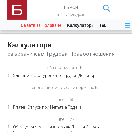
в 4 434 ресурса
Съвети за Ползване
Калкулатори
Теми
Закони
Калкулатори
свързани към Трудови Правоотношения
общовалидни за КТ
Заплата и Осигуровки по Трудов Договор
свръзани към отделни норми на КТ
член 155
Платен Отпуск при Непълна Година
член 177
Обезщетение за Неизползван Платен Отпуск