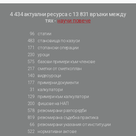
4 434 актуални ресурса с 13 831 връзки между
тях -
научи повече
96
статии
483
становища по казуси
171
стопански операции
230
уроци
575
базови примери към членове
217
сметки от сметкоплан
140
видеоуроци
177
примерни документи
31
калкулатори
129
примери към калкулатори
200
фишове на НАП
578
резюмирани разпоредби
819
резюмирана съдебна практика
66
резюмирани указания от институции
522
нормативни актове