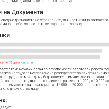
т лица, чиито данни да се посочат в заповедта.
я на Документа
 сведена до знанието на отговорните длъжностни лица, заповедта 
ромяна на обстоятелствата се издава нова заповед.
шки
жание: 72 думи;
отключи
одателят не назначи орган по безопасност и здраве при работа, то
декса на труда за неспазване на разпоредбите за осигуряване на
 на труд, като може да му бъде наложена имуществена санкция – в
глоба за виновното длъжностно лице – в размер от 1 000 до 10 000 л
т на имуществената санкция е от 15 000 до 20 000 лв., съответно г
овното длъжностно лице.
на:
от ЗЗБУТ