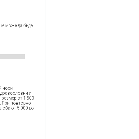
не може да бъде
й носи
 здравословни и
 размер от 1 500
в. При повторно
лоба от 5 000 до