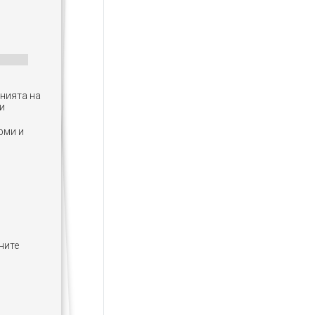
анията на
и
рми и
ните