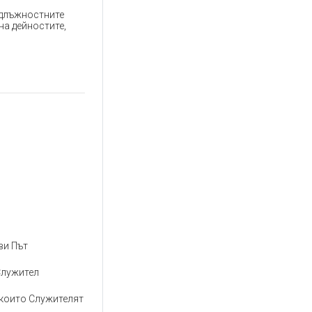
на длъжностните
на дейностите,
ви Път
Служител
 които Служителят