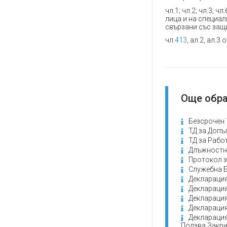
чл.1; чл.2; чл.3; 
лица и на специал
свързани със защ
чл.
413
, ал.2, ал.3 
Още обра
Безсрочен 
ТД за Допъ
ТД за Рабо
Длъжностн
Протокол з
Служебна Б
Декларация
Декларация
Декларация
Декларация
Декларация
Ползва Закри