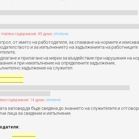
 платено съдържание: 49 думи;
отключи
нтрол, от името на работодателя, за спазване на нормите и изискв
одателството и за изпълнението на задълженията на работниците 
телите;
едлагане и прилагане на мерки за въздействие при нарушения на но
вания и при неизпълнение на определените задължения,
ълнително задължение на служител:
_______________
_______________
тено съдържание: 14 думи;
отключи
та заповед да бъде сведена до знанието на служителите и отговор
ни лица за сведение и изпълнение.
тодателя:
_______________