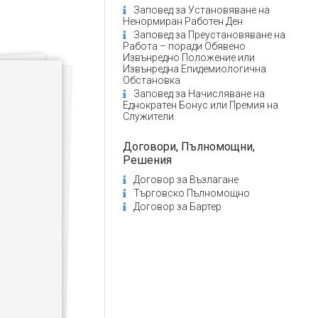
Заповед за Установяване на
Ненормиран Работен Ден
Заповед за Преустановяване на
Работа – поради Обявено
Извънредно Положение или
Извънредна Епидемиологична
Обстановка
Заповед за Начисляване на
Еднократен Бонус или Премия на
Служители
Договори, Пълномощни,
Решения
Договор за Възлагане
Търговско Пълномощно
Договор за Бартер