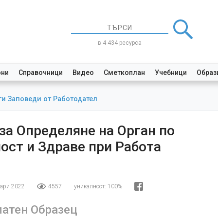
в 4 434 ресурса
они
Справочници
Видео
Сметкоплан
Учебници
Образ
ги Заповеди от Работодател
за Определяне на Орган по
ост и Здраве при Работа
уари 2022
4557
уникалност:
100%
латен Образец