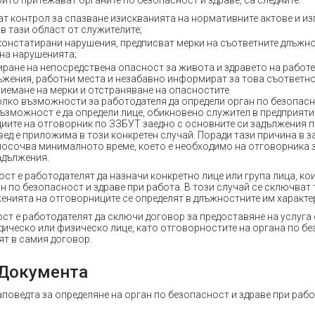
то притежават органите по безопасност и здраве, са следните:
т контрол за спазване изискванията на нормативните актове и из
в тази област от служителите;
 констатирани нарушения, предписват мерки на съответните длъжно
на нарушенията;
иране на непосредствена опасност за живота и здравето на работе
жения, работни места и незабавно информират за това съответн
риемане на мерки и отстраняване на опасностите
олко възможности за работодателя да определи орган по безопасн
ъзможност е да определи лице, обикновено служител в предприятие
иите на отговорник по ЗЗБУТ заедно с основните си задължения п
ед е приложима в този конкретен случай. Поради тази причина в з
посочва минималното време, което е необходимо на отговорника 
адължения.
ст е работодателят да назначи конкретно лице или група лица, ко
н по безопасност и здраве при работа. В този случай се сключват
женията на отговорниците се определят в длъжностните им характе
ст е работодателят да сключи договор за предоставяне на услуга
дическо или физическо лице, като отговорностите на органа по бе
ят в самия договор.
 Документа
поведта за определяне на орган по безопасност и здраве при работ