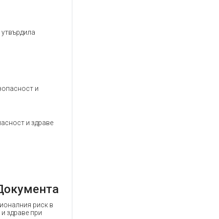
е утвърдила
езопасност и
пасност и здраве
Документа
сионалния риск в
и здраве при