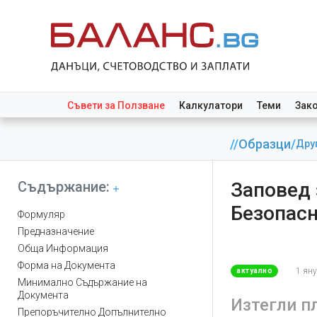
Съвети за Ползване
Калкулатори
Теми
Зак
//
Образци
/
Дру
Съдържание:
Заповед 
Безопасн
Формуляр
Предназначение
Обща Информация
Форма на Документа
1 ян
актуално
Минимално Съдържание на
Документа
Изтегли п
Препоръчително Допълнително