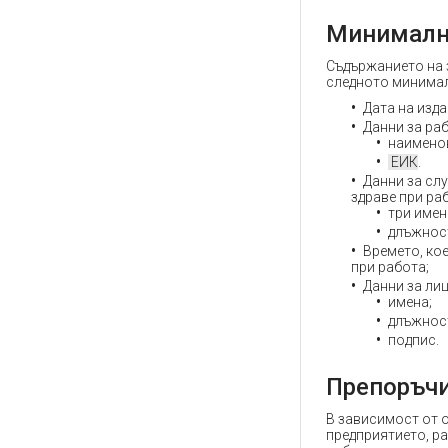
Минималн
Съдържанието на з
следното минима
Дата на изда
Данни за ра
наимено
ЕИК
.
Данни за сл
здраве при ра
три имен
длъжнос
Времето, ко
при работа;
Данни за лиц
имена;
длъжнос
подпис.
Препоръчи
В зависимост от о
предприятието, р