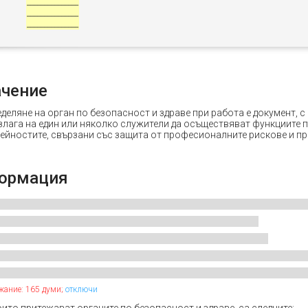
_______________
_______________
_______________
ачение
деляне на орган по безопасност и здраве при работа е документ, с
злага на един или няколко служители да осъществяват функциите 
ейностите, свързани със защита от професионалните рискове и пр
ормация
жание: 165 думи;
отключи