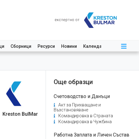
ци
Сборници
Ресурси
Новини
Календар
Още образци
Счетоводство и Данъци
Акт за Прихващане и
Възстановяване
Kreston BulMar
Командировка в Страната
Командировка в Чужбина
Работна Заплата и Личен Състав