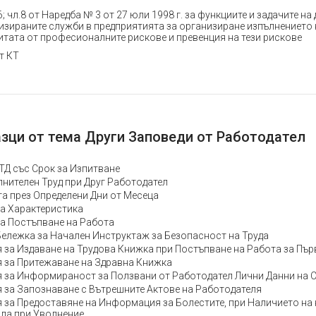
чл.6; чл.8 от Наредба № 3 от 27 юли 1998 г. за функциите и задачите 
изираните служби в предприятията за организиране изпълнението 
итата от професионалните рискове и превенция на тези рискове
от КТ
зци от тема Други Заповеди от Работодател
ТД със Срок за Изпитване
лнителен Труд при Друг Работодател
та през Определени Дни от Месеца
а Характеристика
а Постъпване на Работа
ележка за Начален Инструктаж за Безопасност на Труда
 за Издаване на Трудова Книжка при Постъпване на Работа за Пър
 за Притежаване на Здравна Книжка
 за Информираност за Ползвани от Работодател Лични Данни на 
 за Запознаване с Вътрешните Актове на Работодателя
 за Предоставяне на Информация за Болестите, при Наличието на
ла при Уволнение