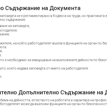
о Съдържание на Документа
аповедта не е регламентирано в Кодекса на труда, но практиката 
лно съдържание:
ване на заповедта;
ботодателя:
вание;
ужителя, на който работодателят възлага функциите на орган по б
бота:
а;
т.
ето е необходимо за извършване на възложените дейности по безо
ето, което издава заповедта от името на работодателя:
т;
телно Допълнително Съдържание на 
бема на дейността, естеството на работата и характера на профе
аботодателят може да възложи функциите на орган по безопасност 