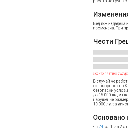
работа на група о
Изменени
Веднъж издадена и
променена. При п
Чести Гре
скрито платено съдър
В случай че работ
отговорност по Ко
безопасни условия
до 15 000 лв., и 
нарушение размеръ
10 000 лв. за вин
Основано 
чл.
24
, ал.1, ал.2 