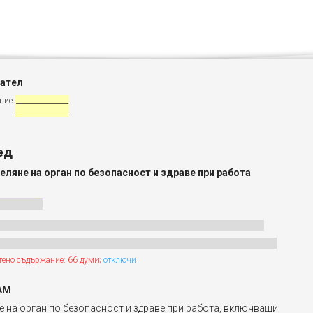
ател
ние:
_______________
_______________
ед
еляне на орган по безопасност и здраве при работа
тено съдържание: 66 думи;
отключи
АМ
е на орган по безопасност и здраве при работа, включващи: