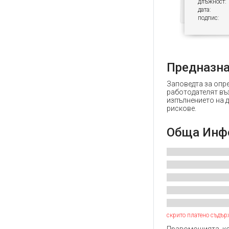
длъжност:
дата:
подпис:
Предназн
Заповедта за опре
работодателят въ
изпълнението на д
рискове.
Обща Инф
скрито платено съдър