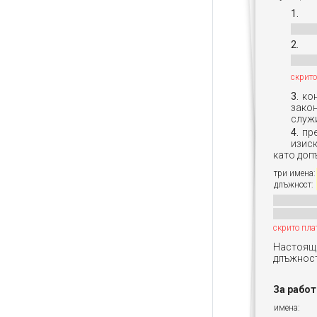
скрито
ко
закон
служи
пр
изиск
като доп
три имена:
длъжност:
скрито пла
Настояща
длъжност
За рабо
имена: