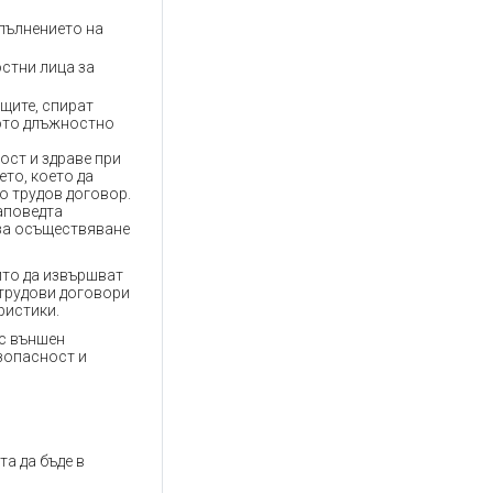
пълнението на
стни лица за
щите, спират
ото длъжностно
ост и здраве при
то, което да
о трудов договор.
аповедта
за осъществяване
ито да извършват
 трудови договори
ристики.
 с външен
зопасност и
а да бъде в