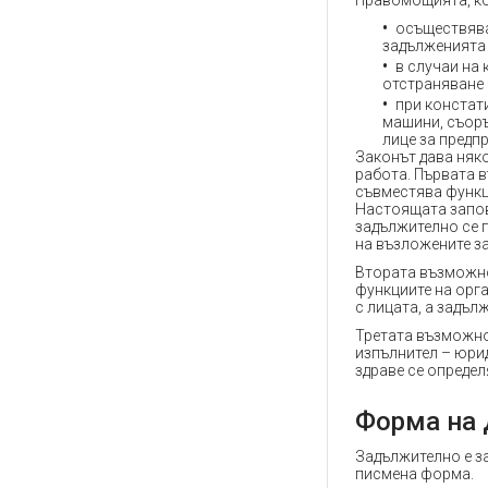
Правомощията, кои
осъществява
задълженията 
в случаи на
отстраняване 
при констат
машини, съоръ
лице за предп
Законът дава няк
работа. Първата в
съвместява функц
Настоящата запов
задължително се 
на възложените з
Втората възможно
функциите на орга
с лицата, а задъл
Третата възможно
изпълнител – юри
здраве се определ
Форма на
Задължително е за
писмена форма.