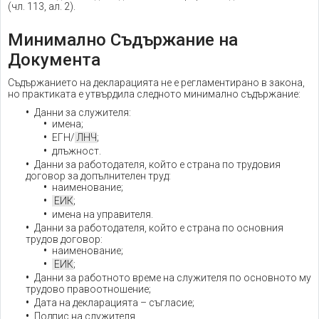
(чл. 113, ал. 2).
Минимално Съдържание на
Документа
Съдържанието на декларацията не е регламентирано в закона,
но практиката е утвърдила следното минимално съдържание:
Данни за служителя:
имена;
ЕГН/
ЛНЧ
;
длъжност.
Данни за работодателя, който е страна по трудовия
договор за допълнителен труд:
наименование;
ЕИК
;
имена на управителя.
Данни за работодателя, който е страна по основния
трудов договор:
наименование;
ЕИК
;
Данни за работното време на служителя по основното му
трудово правоотношение;
Дата на декларацията – съгласие;
Подпис на служителя.