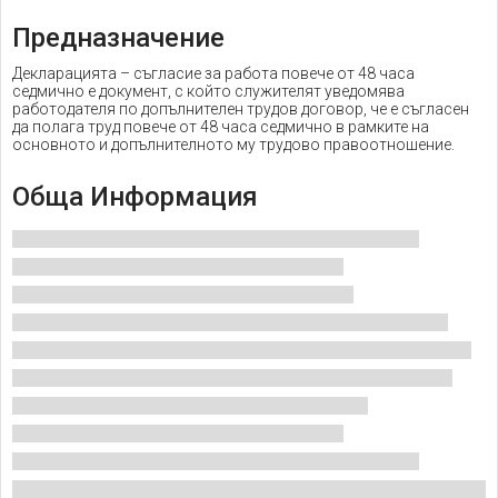
Предназначение
Декларацията – съгласие за работа повече от 48 часа
седмично е документ, с който служителят уведомява
работодателя по допълнителен трудов договор, че е съгласен
да полага труд повече от 48 часа седмично в рамките на
основното и допълнителното му трудово правоотношение.
Обща Информация