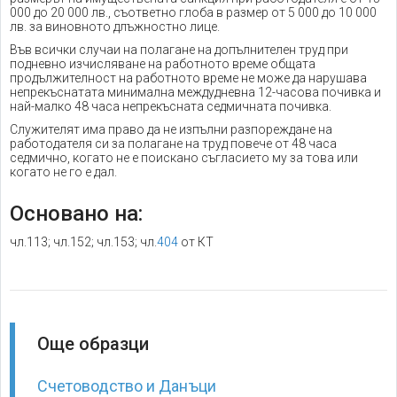
000 до 20 000 лв., съответно глоба в размер от 5 000 до 10 000
лв. за виновното длъжностно лице.
Във всички случаи на полагане на допълнителен труд при
подневно изчисляване на работното време общата
продължителност на работното време не може да нарушава
непрекъснатата минимална междудневна 12-часова почивка и
най-малко 48 часа непрекъсната седмичната почивка.
Служителят има право да не изпълни разпореждане на
работодателя си за полагане на труд повече от 48 часа
седмично, когато не е поискано съгласието му за това или
когато не го е дал.
Основано на:
чл.113; чл.152; чл.153; чл.
404
от КТ
Още образци
Счетоводство и Данъци