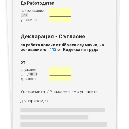
До Работодател
наименование
_______________
ЕИК
:
_______________
управител:
_______________
Декларация - Съгласие
за работа повече от 48 часа седмично, на
основание чл.
113
от Кодекса на труда
от
служител:
_______________
ЕГН/
ЛНЧ
:
_______________
длъжност:
_______________
Уважаеми г-н / Уважаема г-жо управител,
декларирам, че: