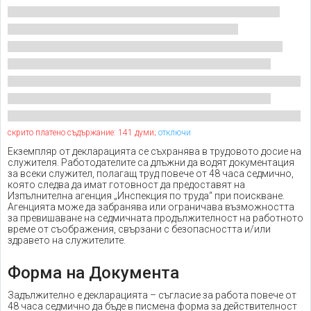
скрито платено съдържание: 141 думи;
отключи
Екземпляр от декларацията се съхранява в трудовото досие на
служителя. Работодателите са длъжни да водят документация
за всеки служител, полагащ труд повече от 48 часа седмично,
която следва да имат готовност да предоставят на
Изпълнителна агенция „Инспекция по труда“ при поискване.
Агенцията може да забранява или ограничава възможността
за превишаване на седмичната продължителност на работното
време от съображения, свързани с безопасността и/или
здравето на служителите.
Форма на Документа
Задължително е декларацията – съгласие за работа повече от
48 часа седмично да бъде в писмена форма за действителност