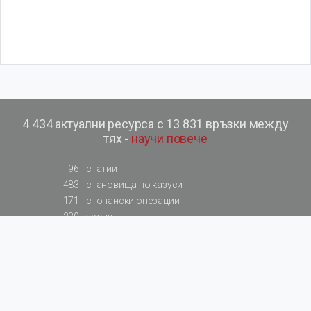
4 434 актуални ресурса с 13 831 връзки между
тях -
научи повече
96
статии
483
становища по казуси
171
стопански операции
230
уроци
575
базови примери към членове
217
сметки от сметкоплан
140
видеоуроци
177
примерни документи
31
калкулатори