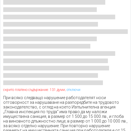
скрито платено съдържание: 131 думи;
отключи
При всяко следващо нарушение работодателят носи
отговорност за нарушаване на разпоредбите на трудовото
законодателство, с оглед на което Изпълнителна агенция
„Главна инспекция по труда“ има право да му наложи
имуществена санкция, в размер от 1 500 до 15 000 лв., и глоба
на виновното длъжностно лице, в размер от 1 000 до 10 000 лв.,
за всяко отделно нарушение. При повторно нарушение
размерът на имуществената санкция при работодателя е от 15