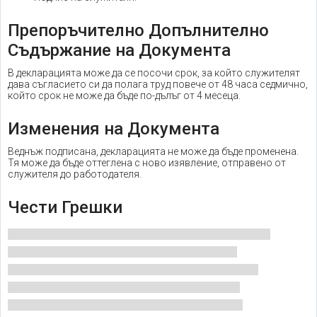
Препоръчително Допълнително
Съдържание на Документа
В декларацията може да се посочи срок, за който служителят
дава съгласието си да полага труд повече от 48 часа седмично,
който срок не може да бъде по-дълъг от 4 месеца.
Изменения на Документа
Веднъж подписана, декларацията не може да бъде променена.
Тя може да бъде оттеглена с ново изявление, отправено от
служителя до работодателя.
Чести Грешки