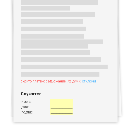
скрито платено съдържание: 72 думи;
отключи
Служител
:
имена:
_______________
дата:
_______________
подпис:
_______________