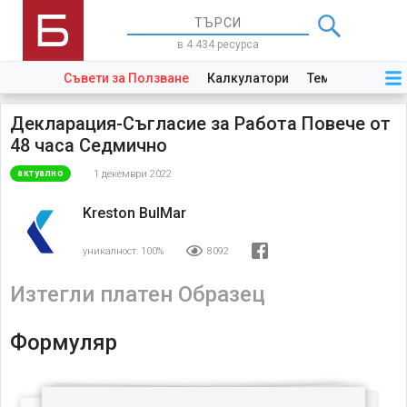
в 4 434 ресурса
Съвети за Ползване
Калкулатори
Теми
Закони
Декларация-Съгласие за Работа Повече от
48 часа Седмично
1 декември 2022
актуално
Kreston BulMar
уникалност:
100%
8092
Изтегли платен Образец
Формуляр