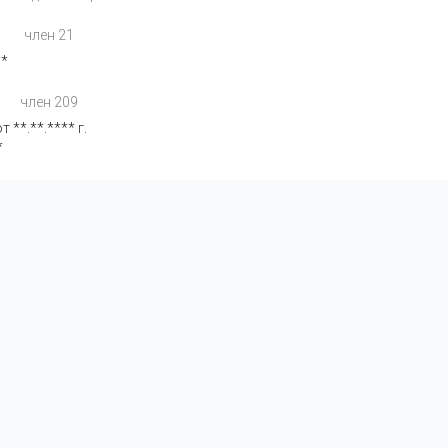
член 21
**
член 209
**.**.**** г.
*