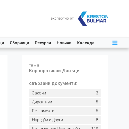
ци
Сборници
Ресурси
Новини
Календар
тема
Корпоративни Данъци
свързани документи:
Закони
3
Директиви
5
Регламенти
5
Наредби и Други
8
Резюмирани Разпоредби
119