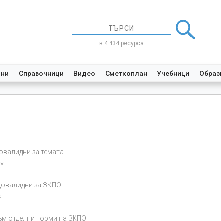
в 4 434 ресурса
они
Справочници
Видео
Сметкоплан
Учебници
Образ
валидни за темата
**
овалидни за ЗКПО
*
ъм отделни норми на ЗКПО