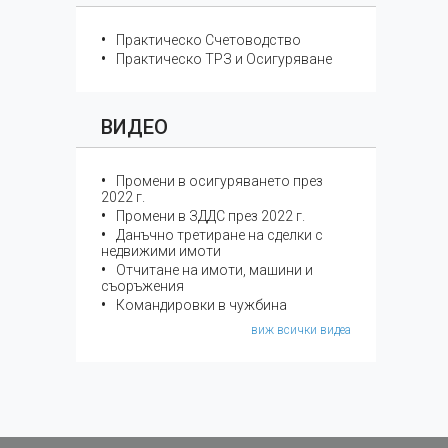
Практическо Счетоводство
Практическо ТРЗ и Осигуряване
ВИДЕО
Промени в осигуряването през
2022 г.
Промени в ЗДДС през 2022 г.
Данъчно третиране на сделки с
недвижими имоти
Отчитане на имоти, машини и
съоръжения
Командировки в чужбина
виж всички видеа