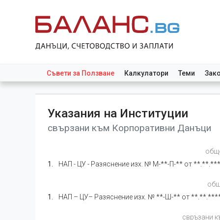
Съвети за Ползване
Калкулатори
Теми
Зак
Указания на Институции
свързани към Корпоративни Данъци
общо
НАП - ЦУ - Разяснение изх. № М-**-П-** от **.**.**
общ
НАП – ЦУ– Разяснение изх. № **-Ш-** от **.**.***
свръзани к