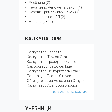
Учебници (2)
Тематичнo Резюме на Закон (4)
Базови Примери към Закон (7)
Наръчници на НАП (2)
Новини (2340)
КАЛКУЛАТОРИ
Калкулатор Заплата
Калкулатор Трудов Стаж
Калкулатор Граждански Договор
Самоосигуряващо се Лице
Калкулатор Осигурителен Стаж
Полагащ се Платен Отпуск
Обезщетение за Неползван Отпуск
Калкулатор Авансови Вноски
виж всички калкулатори
УЧЕБНИЦИ