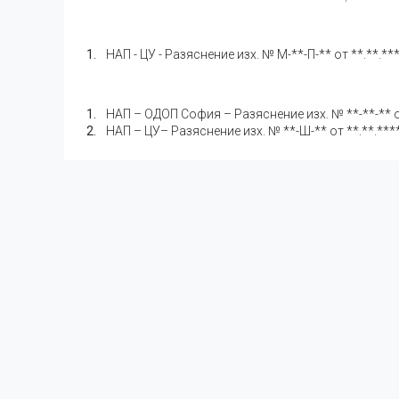
НАП - ЦУ - Разяснение изх. № М-**-П-** от **.**.**
НАП – ОДОП София – Разяснение изх. № **-**-** от 
НАП – ЦУ– Разяснение изх. № **-Ш-** от **.**.***