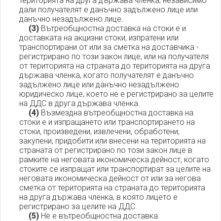
територията на друга държава членка, независимо
дали получателят е данъчно задължено лице или
данъчно незадължено лице.
(3)
Вътреобщностна доставка на стоки е и
доставката на акцизни стоки, изпратени или
транспортирани от или за сметка на доставчика -
регистрирано по този закон лице, или на получателя
от територията на страната до територията на друга
държава членка, когато получателят е данъчно
задължено лице или данъчно незадължено
юридическо лице, което не е регистрирано за целите
на ДДС в друга държава членка.
(4)
Възмездна вътреобщностна доставка на
стоки е и изпращането или транспортирането на
стоки, произведени, извлечени, обработени,
закупени, придобити или внесени на територията на
страната от регистрирано по този закон лице в
рамките на неговата икономическа дейност, когато
стоките се изпращат или транспортират за целите на
неговата икономическа дейност от или за негова
сметка от територията на страната до територията
на друга държава членка, в която лицето е
регистрирано за целите на ДДС.
(5)
Не е вътреобщностна доставка: