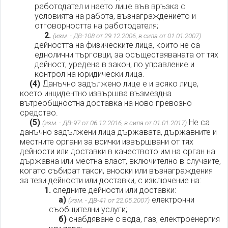
работодател и наето лице във връзка с
условията на работа, възнаграждението и
отговорността на работодателя;
2.
(изм. - ДВ-108 от 29.12.2006, в сила от 01.01.2007)
дейността на физическите лица, които не са
еднолични търговци, за осъществяваната от тях
дейност, уредена в закон, по управление и
контрол на юридически лица.
(4)
Данъчно задължено лице е и всяко лице,
което инцидентно извършва възмездна
вътреобщностна доставка на ново превозно
средство.
(5)
Не са
(изм. - ДВ-97 от 06.12.2016, в сила от 01.01.2017)
данъчно задължени лица държавата, държавните и
местните органи за всички извършвани от тях
дейности или доставки в качеството им на орган на
държавна или местна власт, включително в случаите,
когато събират такси, вноски или възнаграждения
за тези дейности или доставки, с изключение на:
1.
следните дейности или доставки:
а)
електронни
(изм. - ДВ-41 от 22.05.2007)
съобщителни услуги;
б)
снабдяване с вода, газ, електроенергия