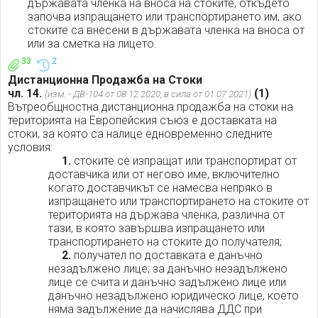
държавата членка на вноса на стоките, откъдето
започва изпращането или транспортирането им, ако
стоките са внесени в държавата членка на вноса от
или за сметка на лицето.
33
2
Дистанционна Продажба на Стоки
чл. 14.
(1)
(изм. - ДВ-104 от 08.12.2020, в сила от 01.07.2021)
Вътреобщностна дистанционна продажба на стоки на
територията на Европейския съюз е доставката на
стоки, за която са налице едновременно следните
условия:
1.
стоките се изпращат или транспортират от
доставчика или от негово име, включително
когато доставчикът се намесва непряко в
изпращането или транспортирането на стоките от
територията на държава членка, различна от
тази, в която завършва изпращането или
транспортирането на стоките до получателя;
2.
получател по доставката е данъчно
незадължено лице; за данъчно незадължено
лице се счита и данъчно задължено лице или
данъчно незадължено юридическо лице, което
няма задължение да начислява ДДС при