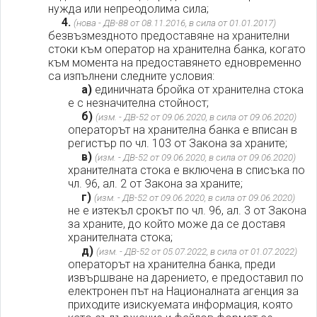
нужда или непреодолима сила;
4.
(нова - ДВ-88 от 08.11.2016, в сила от 01.01.2017)
безвъзмездното предоставяне на хранителни
стоки към оператор на хранителна банка, когато
към момента на предоставянето едновременно
са изпълнени следните условия:
а)
единичната бройка от хранителна стока
е с незначителна стойност;
б)
(изм. - ДВ-52 от 09.06.2020, в сила от 09.06.2020)
операторът на хранителна банка е вписан в
регистър по чл. 103 от Закона за храните;
в)
(изм. - ДВ-52 от 09.06.2020, в сила от 09.06.2020)
хранителната стока е включена в списъка по
чл. 96, ал. 2 от Закона за храните;
г)
(изм. - ДВ-52 от 09.06.2020, в сила от 09.06.2020)
не е изтекъл срокът по чл. 96, ал. 3 от Закона
за храните, до който може да се доставя
хранителната стока;
д)
(изм. - ДВ-52 от 05.07.2022, в сила от 01.07.2022)
операторът на хранителна банка, преди
извършване на дарението, е предоставил по
електронен път на Националната агенция за
приходите изискуемата информация, която