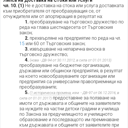
Липса на Доставка на Стоки или Услуги
чл. 10.
(1)
Не е доставка на стока или услуга доставката
към приобретателя от преобразуващия се, от
отчуждителя или от апортиращия в резултат на:
1.
преобразуване на търговско дружество по
реда на глава шестнадесета от Търговския
закон;
2.
прехвърляне на предприятие по реда на чл.
15
или 60 от Търговския закон;
3.
извършване на непарична вноска в
търговско дружество;
4.
(нова - ДВ-94 от 30.11.2012, в сила от 01.01.2013)
преобразуване на бюджетни организации,
държавни или общински предприятия, в резултат
на което новообразуваните организации или
предприятия са универсални правоприемници на
преобразуваните;
5.
(
1 историческа промяна
, изм. - ДВ-97 от 06.12.2016, в
предоставяне за ползване на
сила от 01.01.2017)
имоти от държавата и общините на заявителите
за нуждите на частни детски градини и училища
по Закона за предучилищното и училищното
образование и последващото им преминаване
към държавата и общините от заявителите при