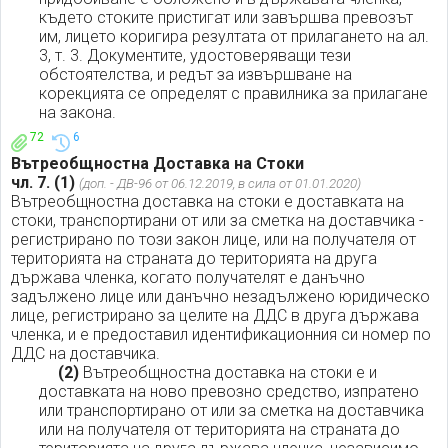
където стоките пристигат или завършва превозът
им, лицето коригира резултата от прилагането на ал.
3, т. 3. Документите, удостоверяващи тези
обстоятелства, и редът за извършване на
корекцията се определят с правилника за прилагане
на закона.
72
6
Вътреобщностна Доставка на Стоки
чл. 7.
(1)
(доп. - ДВ-96 от 06.12.2019, в сила от 01.01.2020)
Вътреобщностна доставка на стоки е доставката на
стоки, транспортирани от или за сметка на доставчика -
регистрирано по този закон лице, или на получателя от
територията на страната до територията на друга
държава членка, когато получателят е данъчно
задължено лице или данъчно незадължено юридическо
лице, регистрирано за целите на ДДС в друга държава
членка, и е предоставил идентификационния си номер по
ДДС на доставчика.
(2)
Вътреобщностна доставка на стоки е и
доставката на ново превозно средство, изпратено
или транспортирано от или за сметка на доставчика
или на получателя от територията на страната до