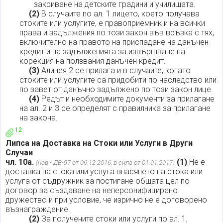
закриване на детските градини и училищата.
(2)
В случаите по ал. 1 лицето, което получава
стоките или услугите, е правоприемник и на всички
права и задължения по този закон във връзка с тях,
включително на правото на приспадане на данъчен
кредит и на задълженията за извършване на
корекция на ползвания данъчен кредит.
(3)
Алинея 2 се прилага и в случаите, когато
стоките или услугите са придобити по наследство или
по завет от данъчно задължено по този закон лице.
(4)
Редът и необходимите документи за прилагане
на ал. 2 и 3 се определят с правилника за прилагане
на закона.
12
Липса на Доставка на Стоки или Услуги в Други
Случаи
чл. 10а.
(1)
Не е
(нов - ДВ-97 от 06.12.2016, в сила от 01.01.2017)
доставка на стока или услуга внасянето на стока или
услуга от съдружник за постигане общата цел по
договор за създаване на неперсонифицирано
дружество и при условие, че изрично не е договорено
възнаграждение.
(2)
За получените стоки или услуги по ал. 1,