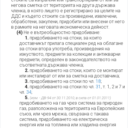
негова сметка от територията на друга държава
членка, в която лицето е регистрирано за целите на
ДДС и където стоките са произведени, извлечени,
обработени, закупени, придобити или внесени от него
в рамките на неговата икономическа дейност.
(4)
Не е вътреобщностно придобиване:
1.
придобиването на стоки, за които
доставчикът прилага специален ред на облагане
за стоки втора употреба, произведения на
изкуството, предмети за колекции и антикварни
предмети, определен в законодателството на
съответната държава членка;
2.
придобиването на стоки, които се монтират
или инсталират от или за сметка на доставчика;
3.
придобиването на стоки по чл.
18
;
4.
придобиването на стоки по чл.
31
, т. 1, 2 и 7 и
чл.
34
;
5.
(изм. - ДВ-94 от 30.11.2010, в сила от 01.01.2011)
придобиването на газ чрез система за природен
газ, разположена на територията на Европейския
съюз, или чрез мрежа, свързана с такава
система, придобиването на електрическа
енергия или на топлинна или хладилна енергия