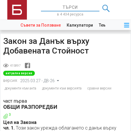
в 4 434 ресурса
Съвети за Ползване
Калкулатори
Теми
Закони
Закон за Данък върху
Добавената Стойност
415897
актуална версия
версия:
2025.03.27 - ДВ-26
документи към акта
документи към версията
сравни версии
част първа
ОБЩИ РАЗПОРЕДБИ
3
Цел на Закона
чл. 1.
Този закон урежда облагането с данък върху