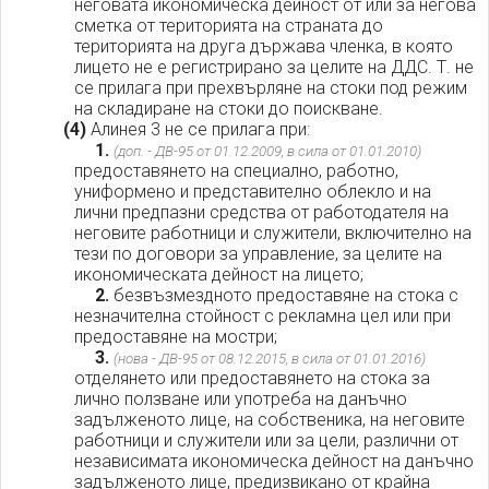
неговата икономическа дейност от или за негова
сметка от територията на страната до
територията на друга държава членка, в която
лицето не е регистрирано за целите на ДДС. Т. не
се прилага при прехвърляне на стоки под режим
на складиране на стоки до поискване.
(4)
Алинея 3 не се прилага при:
1.
(доп. - ДВ-95 от 01.12.2009, в сила от 01.01.2010)
предоставянето на специално, работно,
униформено и представително облекло и на
лични предпазни средства от работодателя на
неговите работници и служители, включително на
тези по договори за управление, за целите на
икономическата дейност на лицето;
2.
безвъзмездното предоставяне на стока с
незначителна стойност с рекламна цел или при
предоставяне на мостри;
3.
(нова - ДВ-95 от 08.12.2015, в сила от 01.01.2016)
отделянето или предоставянето на стока за
лично ползване или употреба на данъчно
задълженото лице, на собственика, на неговите
работници и служители или за цели, различни от
независимата икономическа дейност на данъчно
задълженото лице, предизвикано от крайна