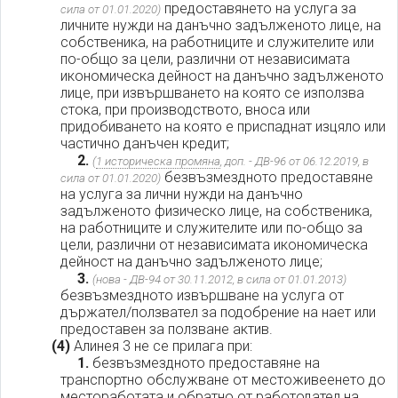
предоставянето на услуга за
сила от 01.01.2020)
личните нужди на данъчно задълженото лице, на
собственика, на работниците и служителите или
по-общо за цели, различни от независимата
икономическа дейност на данъчно задълженото
лице, при извършването на която се използва
стока, при производството, вноса или
придобиването на която е приспаднат изцяло или
частично данъчен кредит;
2.
(
1 историческа промяна
, доп. - ДВ-96 от 06.12.2019, в
безвъзмездното предоставяне
сила от 01.01.2020)
на услуга за лични нужди на данъчно
задълженото физическо лице, на собственика,
на работниците и служителите или по-общо за
цели, различни от независимата икономическа
дейност на данъчно задълженото лице;
3.
(нова - ДВ-94 от 30.11.2012, в сила от 01.01.2013)
безвъзмездното извършване на услуга от
държател/ползвател за подобрение на нает или
предоставен за ползване актив.
(4)
Алинея 3 не се прилага при:
1.
безвъзмездното предоставяне на
транспортно обслужване от местоживеенето до
местоработата и обратно от работодател на