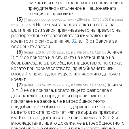
сметка или не са отразени като предявени за
принудително изпълнение в Националната
агенция за приходите.
(5)
(
1 историческа промяна
, изм. - ДВ-98 от 27.11.2018, в сила
Не се смята за доставка на стока за
от 01.01.2019)
целите на този закон преминаването на правото на
разпореждане от залогодателя към заложния
кредитор по смисъла на чл.
32
, ал. 3 от Закона за
особените залози.
(6)
Алинея
(нова - ДВ-97 от 06.12.2016, в сила от 01.01.2017)
3, т. 2 се прилага и в случаите на извършване на
безвъзмездна вътреобщностна доставка на стока,
когато при производството, придобиването или
вноса ѝ е приспаднат изцяло или частично данъчен
кредит.
(7)
Алинея
(нова - ДВ-96 от 06.12.2019, в сила от 01.01.2020)
3, т. 3 не се прилага, когато лицето разполага с
доказателства, определени в правилника за
прилагане на закона, че вътреобщностното
придобиване е обложено в държавата членка,
където стоките пристигат или завършва превозът
им. Когато за доставката е приложена ал. 3, т. 3 и
впоследствие лицето докаже, че вътреобщностното
придобиване е обложено и в държавата членка,