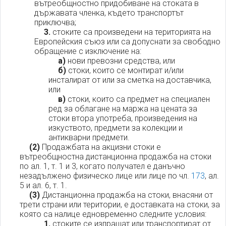
вътреобщностно придобиване на стоката в
държавата членка, където транспортът
приключва;
3.
стоките са произведени на територията на
Европейския съюз или са допуснати за свободно
обращение с изключение на:
а)
нови превозни средства, или
б)
стоки, които се монтират и/или
инсталират от или за сметка на доставчика,
или
в)
стоки, които са предмет на специален
ред за облагане на маржа на цената за
стоки втора употреба, произведения на
изкуството, предмети за колекции и
антикварни предмети.
(2)
Продажбата на акцизни стоки е
вътреобщностна дистанционна продажба на стоки
по ал. 1, т. 1 и 3, когато получател е данъчно
незадължено физическо лице или лице по чл.
173
, ал.
5 и ал. 6, т. 1.
(3)
Дистанционна продажба на стоки, внасяни от
трети страни или територии, е доставката на стоки, за
която са налице едновременно следните условия:
1.
стоките се изпращат или транспортират от