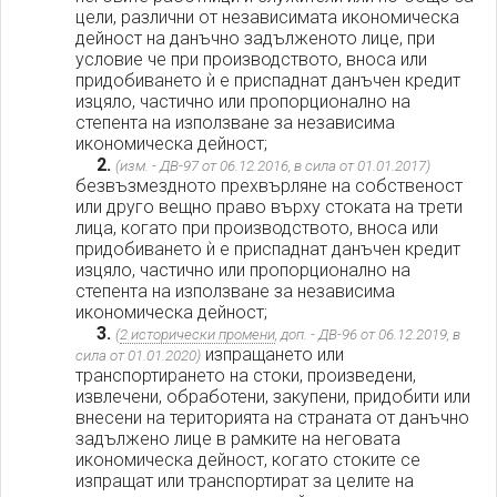
цели, различни от независимата икономическа
дейност на данъчно задълженото лице, при
условие че при производството, вноса или
придобиването ѝ е приспаднат данъчен кредит
изцяло, частично или пропорционално на
степента на използване за независима
икономическа дейност;
2.
(изм. - ДВ-97 от 06.12.2016, в сила от 01.01.2017)
безвъзмездното прехвърляне на собственост
или друго вещно право върху стоката на трети
лица, когато при производството, вноса или
придобиването ѝ е приспаднат данъчен кредит
изцяло, частично или пропорционално на
степента на използване за независима
икономическа дейност;
3.
(
2 исторически промени
, доп. - ДВ-96 от 06.12.2019, в
изпращането или
сила от 01.01.2020)
транспортирането на стоки, произведени,
извлечени, обработени, закупени, придобити или
внесени на територията на страната от данъчно
задължено лице в рамките на неговата
икономическа дейност, когато стоките се
изпращат или транспортират за целите на