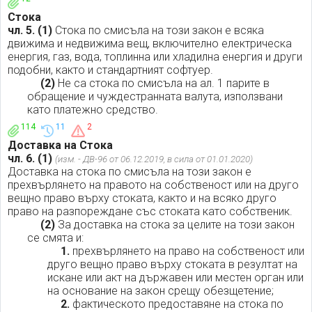
Стока
чл. 5.
(1)
Стока по смисъла на този закон е всяка
движима и недвижима вещ, включително електрическа
енергия, газ, вода, топлинна или хладилна енергия и други
подобни, както и стандартният софтуер.
(2)
Не са стока по смисъла на ал. 1 парите в
обращение и чуждестранната валута, използвани
като платежно средство.
114
11
2
Доставка на Стока
чл. 6.
(1)
(изм. - ДВ-96 от 06.12.2019, в сила от 01.01.2020)
Доставка на стока по смисъла на този закон е
прехвърлянето на правото на собственост или на друго
вещно право върху стоката, както и на всяко друго
право на разпореждане със стоката като собственик.
(2)
За доставка на стока за целите на този закон
се смята и:
1.
прехвърлянето на право на собственост или
друго вещно право върху стоката в резултат на
искане или акт на държавен или местен орган или
на основание на закон срещу обезщетение;
2.
фактическото предоставяне на стока по