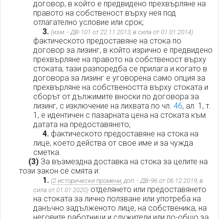
договор, в който е предвидено прехвърляне на
правото на собственост върху нея под
отлагателно условие или срок;
3.
(изм. - ДВ-101 от 22.11.2013, в сила от 01.01.2014)
фактическото предоставяне на стока по
договор за лизинг, в който изрично е предвидено
прехвърляне на правото на собственост върху
стоката; тази разпоредба се прилага и когато в
договора за лизинг е уговорена само опция за
прехвърляне на собствеността върху стоката и
сборът от дължимите вноски по договора за
лизинг, с изключение на лихвата по чл.
46
, ал. 1, т.
1, е идентичен с пазарната цена на стоката към
датата на предоставянето;
4.
фактическото предоставяне на стока на
лице, което действа от свое име и за чужда
сметка.
(3)
За възмездна доставка на стока за целите на
този закон се смята и:
1.
(
2 исторически промени
, доп. - ДВ-96 от 06.12.2019, в
отделянето или предоставянето
сила от 01.01.2020)
на стоката за лично ползване или употреба на
данъчно задълженото лице, на собственика, на
неговите работници и служители или по-общо за