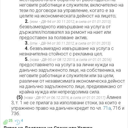
неговите работници и служители, включително на
тези по договори за управление, когато е за
целите на икономическата дейност на лицето;
2.
(изм. - ДВ-94 от 30.11.2012, в сила от 01.01.2013)
безвъзмездното извършване на услуга от
държател/ползвател за ремонт на нает или
предоставен за ползване актив;
3.
(отм. - ДВ-94 от 30.11.2012, в сила от 01.01.2013)
4.
безвъзмездно извършване на услуга с
незначителна стойност с рекламна цел;
5.
(нова - ДВ-95 от 08.12.2015, в сила от 01.01.2016)
предоставянето на услуга за лични нужди на
данъчно задълженото лице, на собственика, на
неговите работници и служители или за цели,
различни от независимата икономическа дейност
на данъчно задълженото лице, предизвикано от
крайна нужда или непреодолима сила.
(5)
Алинея
(нова - ДВ-97 от 06.12.2016, в сила от 01.01.2017)
3, т. 1 не се прилага за използвани стоки, за които е
упражнено право на данъчен кредит по чл.
71а
, 71б и
73б.
25
4