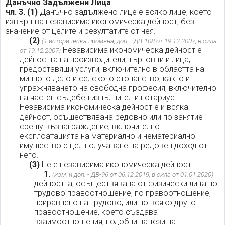
Данъчно Задължени Лица
чл. 3.
(1)
Данъчно задължено лице е всяко лице, което
извършва независима икономическа дейност, без
значение от целите и резултатите от нея.
(2)
(
1 историческа промяна
, доп. - ДВ-108 от 19.12.2007, в сила
Независима икономическа дейност е
от 19.12.2007)
дейността на производители, търговци и лица,
предоставящи услуги, включително в областта на
минното дело и селското стопанство, както и
упражняването на свободна професия, включително
на частен съдебен изпълнител и нотариус.
Независима икономическа дейност е и всяка
дейност, осъществявана редовно или по занятие
срещу възнаграждение, включително
експлоатацията на материално и нематериално
имущество с цел получаване на редовен доход от
него.
(3)
Не е независима икономическа дейност:
1.
(изм. и доп. - ДВ-96 от 06.12.2019, в сила от 01.01.2020)
дейността, осъществявана от физически лица по
трудово правоотношение, по правоотношение,
приравнено на трудово, или по всяко друго
правоотношение, което създава
взаимоотношения, подобни на тези на