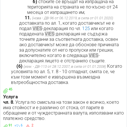
б)
стоките се връщат на изпращача на
територията на страната не по-късно от 24
месеца от изпращането им;
11.
(нова - ДВ-96 от 06.12.2019, в сила от 01.01.2020)
доставката по ал. 1, когато доставчикът не е
подал
VIES
-декларация по чл.
125
или когато
подадената
VIES
-декларация не съдържа
точните данни за съответната доставка, освен
ако доставчикът може да обоснове причината
за допуснатите от него пропуски или грешки,
включително когато в следваща
VIES
-
декларация лицето е отстранило същите.
(6)
Когато
(изм. - ДВ-113 от 28.12.2007, в сила от 01.01.2008)
условията по ал. 5, т. 8 - 10 отпаднат, смята се, че
към този момент е извършена възмездна
вътреобщностна доставка.
45
Услуга
чл. 8.
Услуга по смисъла на този закон е всичко, което
има стойност и е различно от стока, от парите в
обращение и от чуждестранната валута, използвани като
платежно средство.
91
6
2