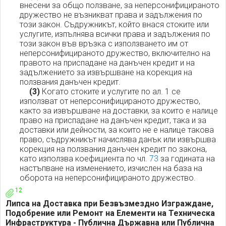
внесени за общо ползване, за неперсонифицираното
дружество не възникват права и задължения по
този закон. Съдружникът, който внася стоките или
услугите, изпълнява всички права и задължения по
този закон във връзка с използването им от
неперсонифицираното дружество, включително на
правото на приспадане на данъчен кредит и на
задължението за извършване на корекция на
ползвания данъчен кредит.
(3)
Когато стоките и услугите по ал. 1 се
използват от неперсонифицираното дружество,
както за извършване на доставки, за които е налице
право на приспадане на данъчен кредит, така и за
доставки или дейности, за които не е налице такова
право, съдружникът начислява данък или извършва
корекция на ползвания данъчен кредит по закона,
като използва коефициента по чл.
73
за годината на
настъпване на изменението, изчислен на база на
оборота на неперсонифицираното дружество.
12
Липса на Доставка при Безвъзмездно Изграждане,
Подобрение или Ремонт на Елементи на Техническа
Инфраструктура - Публична Държавна или Публична