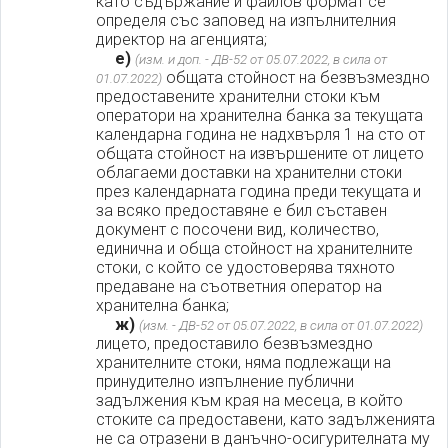
като съдържание и файлов формат се
определя със заповед на изпълнителния
директор на агенцията;
е)
(изм. и доп. - ДВ-52 от 05.07.2022, в сила от
общата стойност на безвъзмездно
01.07.2022)
предоставените хранителни стоки към
оператори на хранителна банка за текущата
календарна година не надхвърля 1 на сто от
общата стойност на извършените от лицето
облагаеми доставки на хранителни стоки
през календарната година преди текущата и
за всяко предоставяне е бил съставен
документ с посочени вид, количество,
единична и обща стойност на хранителните
стоки, с който се удостоверява тяхното
предаване на съответния оператор на
хранителна банка;
ж)
(изм. - ДВ-52 от 05.07.2022, в сила от 01.07.2022)
лицето, предоставило безвъзмездно
хранителните стоки, няма подлежащи на
принудително изпълнение публични
задължения към края на месеца, в който
стоките са предоставени, като задълженията
не са отразени в данъчно-осигурителната му