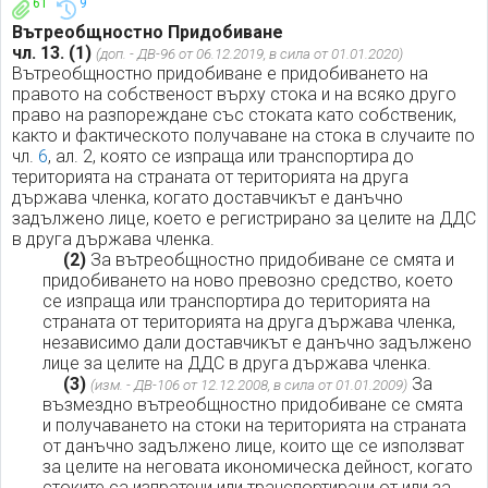
61
9
Вътреобщностно Придобиване
чл. 13.
(1)
(доп. - ДВ-96 от 06.12.2019, в сила от 01.01.2020)
Вътреобщностно придобиване е придобиването на
правото на собственост върху стока и на всяко друго
право на разпореждане със стоката като собственик,
както и фактическото получаване на стока в случаите по
чл.
6
, ал. 2, която се изпраща или транспортира до
територията на страната от територията на друга
държава членка, когато доставчикът е данъчно
задължено лице, което е регистрирано за целите на ДДС
в друга държава членка.
(2)
За вътреобщностно придобиване се смята и
придобиването на ново превозно средство, което
се изпраща или транспортира до територията на
страната от територията на друга държава членка,
независимо дали доставчикът е данъчно задължено
лице за целите на ДДС в друга държава членка.
(3)
За
(изм. - ДВ-106 от 12.12.2008, в сила от 01.01.2009)
възмездно вътреобщностно придобиване се смята
и получаването на стоки на територията на страната
от данъчно задължено лице, които ще се използват
за целите на неговата икономическа дейност, когато
стоките са изпратени или транспортирани от или за