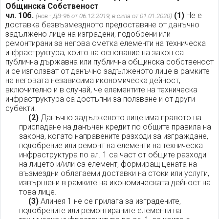
Общинска Собственост
чл. 10б.
(1)
Не е
(нов - ДВ-96 от 06.12.2019, в сила от 01.01.2020)
доставка безвъзмездното предоставяне от данъчно
задължено лице на изградени, подобрени или
ремонтирани за негова сметка елементи на техническа
инфраструктура, които на основание на закон са
публична държавна или публична общинска собственост
и се използват от данъчно задълженото лице в рамките
на неговата независима икономическа дейност,
включително и в случай, че елементите на техническа
инфраструктура са достъпни за ползване и от други
субекти.
(2)
Данъчно задълженото лице има правото на
приспадане на данъчен кредит по общите правила на
закона, когато направените разходи за изграждане,
подобрение или ремонт на елементи на техническа
инфраструктура по ал. 1 са част от общите разходи
на лицето и/или са елемент, формиращ цената на
възмездни облагаеми доставки на стоки или услуги,
извършени в рамките на икономическата дейност на
това лице.
(3)
Алинея 1 не се прилага за изградените,
подобрените или ремонтираните елементи на