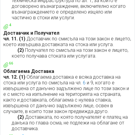
техническа инфраструктура по ал. 1, за които е
договорено възнаграждение, включително когато
възнаграждението е определено изцяло или
частично в стоки или услуги.
4
Доставчик и Получател
чл. 11.
(1)
Доставчик по смисъла на този закон е лицето,
което извършва доставката на стока или услуга.
(2)
Получател по смисъла на този закон е лицето,
което получава стоката или услугата.
66
Облагаема Доставка
чл. 12.
(1)
Облагаема доставка е всяка доставка на
стока или услуга по смисъла на чл.
6
и 9, когато е
извършена от данъчно задължено лице по този закон и
е с място на изпълнение на територията на страната,
както и доставката, облагаема с нулева ставка,
извършена от данъчно задължено лице, освен в
случаите, в които този закон предвижда друго.
(2)
Доставката, по която получателят е платец на
данъка по глава осма, не подлежи на облагане от
доставчика.