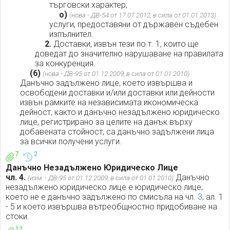
търговски характер;
о)
(нова - ДВ-54 от 17.07.2012, в сила от 01.01.2013)
услуги, предоставяни от държавен съдебен
изпълнител.
2.
Доставки, извън тези по т. 1, които ще
доведат до значително нарушаване на правилата
за конкуренция.
(6)
(нова - ДВ-95 от 01.12.2009, в сила от 01.01.2010)
Данъчно задължено лице, което извършва и
освободени доставки и/или доставки или дейности
извън рамките на независимата икономическа
дейност, както и данъчно незадължено юридическо
лице, регистрирано за целите на данък върху
добавената стойност, са данъчно задължени лица
за всички получени услуги.
7
2
Данъчно Незадължено Юридическо Лице
чл. 4.
Данъчно
(изм. - ДВ-95 от 01.12.2009, в сила от 01.01.2010)
незадължено юридическо лице е юридическо лице,
което не е данъчно задължено по смисъла на чл.
3
, ал. 1
- 5 и което извършва вътреобщностно придобиване на
стоки.
12