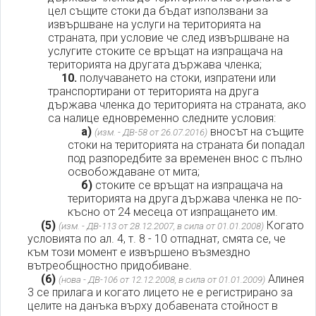
цел същите стоки да бъдат използвани за
извършване на услуги на територията на
страната, при условие че след извършване на
услугите стоките се връщат на изпращача на
територията на другата държава членка;
10.
получаването на стоки, изпратени или
транспортирани от територията на друга
държава членка до територията на страната, ако
са налице едновременно следните условия:
а)
вносът на същите
(изм. - ДВ-58 от 26.07.2016)
стоки на територията на страната би попадал
под разпоредбите за временен внос с пълно
освобождаване от мита;
б)
стоките се връщат на изпращача на
територията на друга държава членка не по-
късно от 24 месеца от изпращането им.
(5)
Когато
(изм. - ДВ-113 от 28.12.2007, в сила от 01.01.2008)
условията по ал. 4, т. 8 - 10 отпаднат, смята се, че
към този момент е извършено възмездно
вътреобщностно придобиване.
(6)
Алинея
(нова - ДВ-106 от 12.12.2008, в сила от 01.01.2009)
3 се прилага и когато лицето не е регистрирано за
целите на данъка върху добавената стойност в