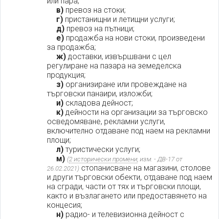
или пара;
в)
превоз на стоки;
г)
пристанищни и летищни услуги;
д)
превоз на пътници;
е)
продажба на нови стоки, произведени
за продажба;
ж)
доставки, извършвани с цел
регулиране на пазара на земеделска
продукция;
з)
организиране или провеждане на
търговски панаири, изложби;
и)
складова дейност;
к)
дейности на организации за търговско
осведомяване, рекламни услуги,
включително отдаване под наем на рекламни
площи;
л)
туристически услуги;
м)
(
2 исторически промени
, изм. - ДВ-17 от
стопанисване на магазини, столове
26.02.2021)
и други търговски обекти, отдаване под наем
на сгради, части от тях и търговски площи,
както и възлагането или предоставянето на
концесия;
н)
радио- и телевизионна дейност с