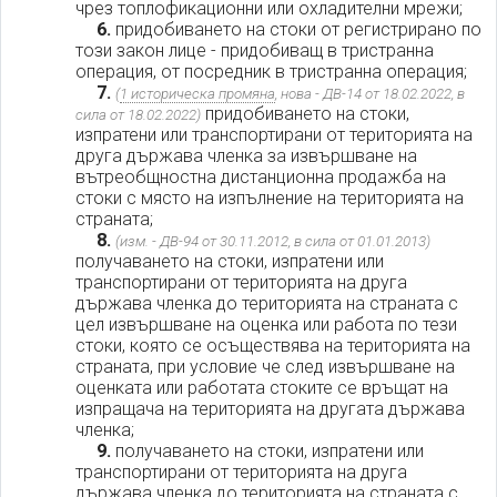
чрез топлофикационни или охладителни мрежи;
6.
придобиването на стоки от регистрирано по
този закон лице - придобиващ в тристранна
операция, от посредник в тристранна операция;
7.
(
1 историческа промяна
, нова - ДВ-14 от 18.02.2022, в
придобиването на стоки,
сила от 18.02.2022)
изпратени или транспортирани от територията на
друга държава членка за извършване на
вътреобщностна дистанционна продажба на
стоки с място на изпълнение на територията на
страната;
8.
(изм. - ДВ-94 от 30.11.2012, в сила от 01.01.2013)
получаването на стоки, изпратени или
транспортирани от територията на друга
държава членка до територията на страната с
цел извършване на оценка или работа по тези
стоки, която се осъществява на територията на
страната, при условие че след извършване на
оценката или работата стоките се връщат на
изпращача на територията на другата държава
членка;
9.
получаването на стоки, изпратени или
транспортирани от територията на друга
държава членка до територията на страната с