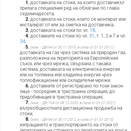
1.
доставката на стоки, за които доставчикът
прилага специалния ред на облагане по глава
седемнадесета;
2.
доставката на стоки, които се монтират или
инсталират от или за сметка на доставчика;
3.
доставката на стоки по чл.
18
;
4.
доставките на стоки по чл.
31
, т. 1, 2 и 7 и чл.
34
;
5.
(изм. - ДВ-94 от 30.11.2010, в сила от 01.01.2011)
доставката на газ чрез система за природен газ,
разположена на територията на Европейския
съюз, или чрез мрежа, свързана с такава
система, доставката на електрическа енергия
или на топлинна или хладилна енергия чрез
топлофикационни или охладителни мрежи;
6.
доставките от регистрирано по този закон
лице - посредник в тристранна операция, до
придобиващия в тристранна операция;
7.
(изм. - ДВ-104 от 08.12.2020, в сила от 01.07.2021)
вътреобщностната дистанционна продажба на
стоки;
8.
(изм. - ДВ-94 от 30.11.2012, в сила от 01.01.2013)
изпращането и транспортирането на стоки от
територията на страната до територията на друга