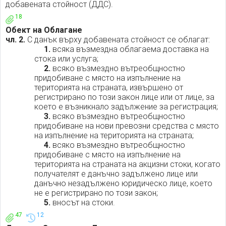
добавената стойност (ДДС).
18
Обект на Облагане
чл. 2.
С данък върху добавената стойност се облагат:
1.
всяка възмездна облагаема доставка на
стока или услуга;
2.
всяко възмездно вътреобщностно
придобиване с място на изпълнение на
територията на страната, извършено от
регистрирано по този закон лице или от лице, за
което е възникнало задължение за регистрация;
3.
всяко възмездно вътреобщностно
придобиване на нови превозни средства с място
на изпълнение на територията на страната;
4.
всяко възмездно вътреобщностно
придобиване с място на изпълнение на
територията на страната на акцизни стоки, когато
получателят е данъчно задължено лице или
данъчно незадължено юридическо лице, което
не е регистрирано по този закон;
5.
вносът на стоки.
47
12