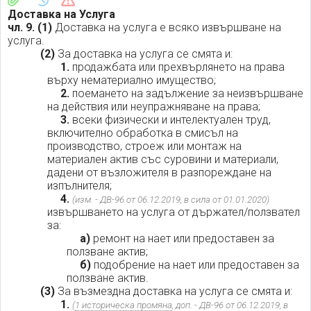
Доставка на Услуга
чл. 9.
(1)
Доставка на услуга е всяко извършване на
услуга.
(2)
За доставка на услуга се смята и:
1.
продажбата или прехвърлянето на права
върху нематериално имущество;
2.
поемането на задължение за неизвършване
на действия или неупражняване на права;
3.
всеки физически и интелектуален труд,
включително обработка в смисъл на
производство, строеж или монтаж на
материален актив със суровини и материали,
дадени от възложителя в разпореждане на
изпълнителя;
4.
(изм. - ДВ-96 от 06.12.2019, в сила от 01.01.2020)
извършването на услуга от държател/ползвател
за:
а)
ремонт на нает или предоставен за
ползване актив;
б)
подобрение на нает или предоставен за
ползване актив.
(3)
За възмездна доставка на услуга се смята и:
1.
(
1 историческа промяна
, доп. - ДВ-96 от 06.12.2019, в