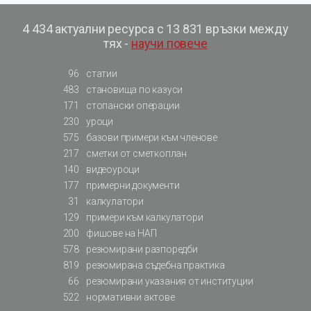
4 434 актуални ресурса с 13 831 връзки между
тях -
научи повече
96
статии
483
становища по казуси
171
стопански операции
230
уроци
575
базови примери към членове
217
сметки от сметкоплан
140
видеоуроци
177
примерни документи
31
калкулатори
129
примери към калкулатори
200
фишове на НАП
578
резюмирани разпоредби
819
резюмирана съдебна практика
66
резюмирани указания от институции
522
нормативни актове