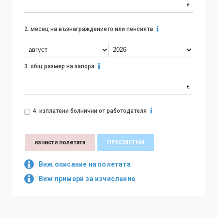
€
2.
месец на възнаграждението или пенсията
3.
общ размер на запора
€
4.
изплатени болнични от работодателя
изчисти полетата
ПРЕСМЕТНИ
Виж описание на полетата
Виж примери за изчисление