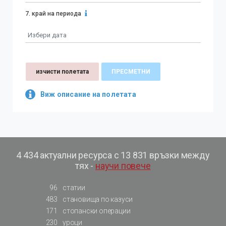
7.
край на периода
изчисти полетата
ПРЕСМЕТНИ
Виж описание на полетата
4 434 актуални ресурса с 13 831 връзки между
тях -
научи повече
96
статии
483
становища по казуси
171
стопански операции
230
уроци