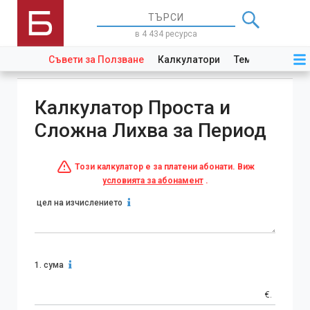
в 4 434 ресурса
Съвети за Ползване
Калкулатори
Теми
Закони
Калкулатор Проста и
Сложна Лихва за Период
Този калкулатор е за платени абонати. Виж
условията за абонамент
.
цел на изчислението
1.
сума
€.