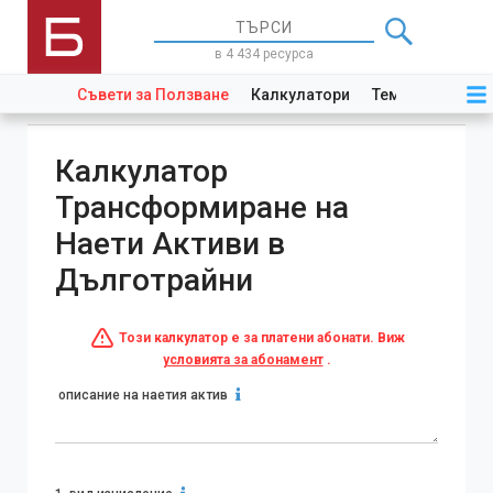
в 4 434 ресурса
Съвети за Ползване
Калкулатори
Теми
Закони
Калкулатор
Трансформиране на
Наети Активи в
Дълготрайни
Този калкулатор е за платени абонати. Виж
условията за абонамент
.
описание на наетия актив