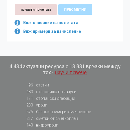
изчисти полетата
ПРЕСМЕТНИ
Виж описание на полетата
Виж примери за изчисление
4 434 актуални ресурса с 13 831 връзки между
тях -
научи повече
96
статии
483
становища по казуси
171
стопански операции
230
уроци
575
базови примери към членове
217
сметки от сметкоплан
140
видеоуроци