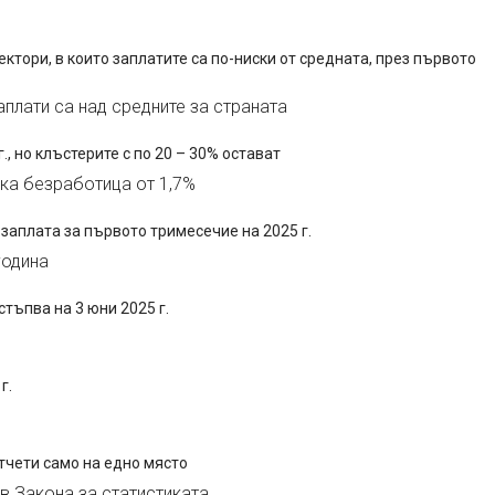
ектори, в които заплатите са по-ниски от средната, през първото
аплати са над средните за страната
, но клъстерите с по 20 – 30% остават
ска безработица от 1,7%
 заплата за първото тримесечие на 2025 г.
година
тъпва на 3 юни 2025 г.
г.
тчети само на едно място
в Закона за статистиката