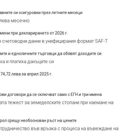
вните си осигуровки през летните месеци
 лева месечно
ени при декларирането от 2026 г.
а счетоводни данни в унифицирания формат SAF-T
ите и едноличните търговци да обявят доходите си
ха и платиха данъците си
74,72 лева за април 2025 г.
и договори да се сключват само с ЕГН и три имена
ата тежест за земеделските стопани при наемане на
рол срещу необоснован ръст на цените
ътрудничество във връзка с процеса на въвеждане на