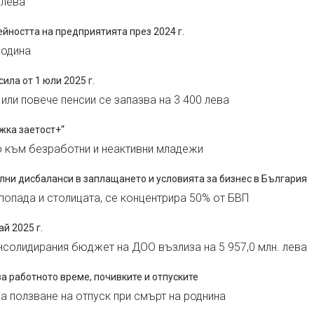
 лева
ейността на предприятията през 2024 г.
година
ила от 1 юли 2025 г.
или повече пенсии се запазва на 3 400 лева
жка заетост+“
 към безработни и неактивни младежи
лни дисбаланси в заплащането и условията за бизнес в България
 попада и столицата, се концентрира 50% от БВП
ай 2025 г.
нсолидирания бюджет на ДОО възлиза на 5 957,0 млн. лева
а работното време, почивките и отпуските
а ползване на отпуск при смърт на роднина