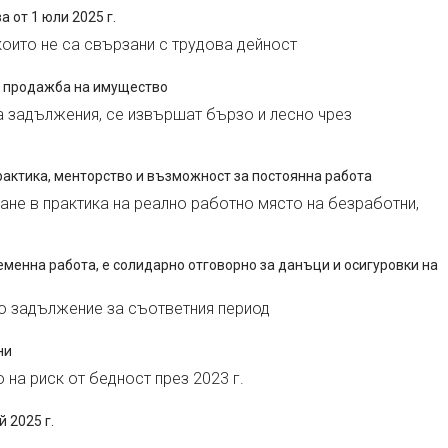
 от 1 юли 2025 г.
които не са свързани с трудова дейност
и продажба на имущество
на задължения, се извършат бързо и лесно чрез
рактика, менторство и възможност за постоянна работа
не в практика на реално работно място на безработни,
еменна работа, е солидарно отговорно за данъци и осигуровки на
о задължение за съответния период
ни
 на риск от бедност през 2023 г.
 2025 г.