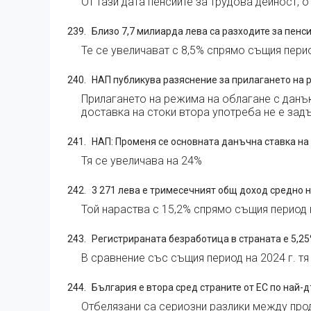
От тази дата пенсиите за трудова дейност, о
Близо 7,7 милиарда лева са разходите за пенси
Те се увеличават с 8,5% спрямо същия пери
НАП публикува разяснение за прилагането на 
Прилагането на режима на облагане с данъ
доставка на стоки втора употреба не е зад
НАП: Променя се основната данъчна ставка на
Тя се увеличава на 24%
3 271 лева е тримесечният общ доход средно н
Той нараства с 15,2% спрямо същия период н
Регистрираната безработица в страната е 5,25%
В сравнение със същия период на 2024 г. тя
България е втора сред страните от ЕС по най-д
Отбелязани са сериозни разлики между про