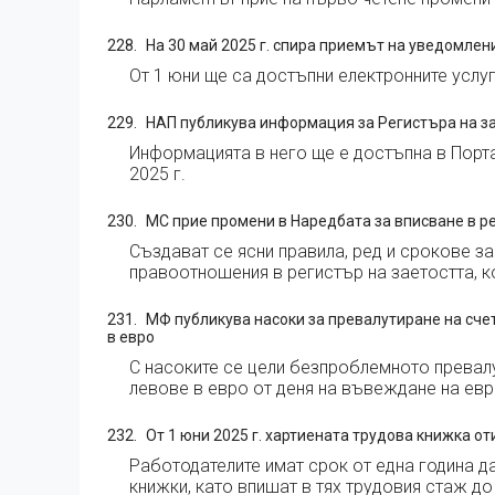
На 30 май 2025 г. спира приемът на уведомлен
От 1 юни ще са достъпни електронните услу
НАП публикува информация за Регистъра на з
Информацията в него ще е достъпна в Порта
2025 г.
МС прие промени в Наредбата за вписване в р
Създават се ясни правила, ред и срокове за
правоотношения в регистър на заетостта, ко
МФ публикува насоки за превалутиране на сч
в евро
С насоките се цели безпроблемното превал
левове в евро от деня на въвеждане на евр
От 1 юни 2025 г. хартиената трудова книжка от
Работодателите имат срок от една година д
книжки, като впишат в тях трудовия стаж до 