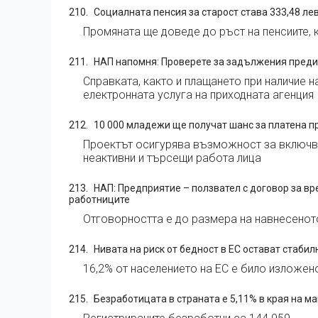
Социалната пенсия за старост става 333,48 лева
Промяната ще доведе до ръст на пенсиите, 
НАП напомня: Проверете за задължения пред
Справката, както и плащането при наличие 
електронната услуга на приходната агенция
10 000 младежи ще получат шанс за платена п
Проектът осигурява възможност за включва
неактивни и търсещи работа лица
НАП: Предприятие – ползвател с договор за вр
работниците
Отговорността е до размера на навнесенот
Нивата на риск от бедност в ЕС остават стабил
16,2% от населението на ЕС е било изложено
Безработицата в страната е 5,11% в края на май