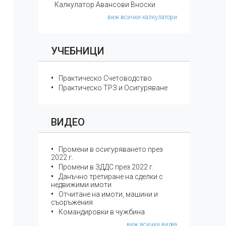
Калкулатор Авансови Вноски
виж всички калкулатори
УЧЕБНИЦИ
Практическо Счетоводство
Практическо ТРЗ и Осигуряване
ВИДЕО
Промени в осигуряването през
2022 г.
Промени в ЗДДС през 2022 г.
Данъчно третиране на сделки с
недвижими имоти
Отчитане на имоти, машини и
съоръжения
Командировки в чужбина
виж всички видеа