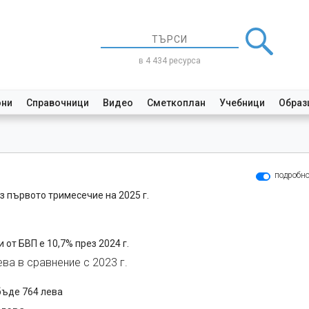
в 4 434 ресурса
они
Справочници
Видео
Сметкоплан
Учебници
Образ
подробн
з първото тримесечие на 2025 г.
 от БВП е 10,7% през 2024 г.
ева в сравнение с 2023 г.
бъде 764 лева