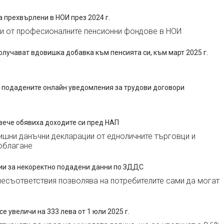
са прехвърлени в НОИ през 2024 г.
ари от професионалните пенсионни фондове в НОИ
олучават вдовишка добавка към пенсията си, към март 2025 г.
а подадените онлайн уведомления за трудови договори
вече обявиха доходите си пред НАП
ишни данъчни декларации от едноличните търговци и
 облагане
ии за некоректно подадени данни по ЗДДС
несъответствия позволява на потребителите сами да могат
е увеличи на 333 лева от 1 юли 2025 г.