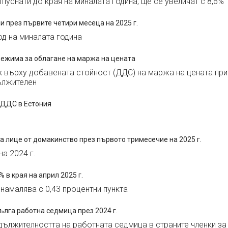
тпуснати до края на миналата година, ще се увеличат с 8,6%
и през първите четири месеца на 2025 г.
од на миналата година
режима за облагане на маржа на цената
к върху добавената стойност (ДДС) на маржа на цената при
ължителен
 ДДС в Естония
а лице от домакинство през първото тримесечие на 2025 г.
а 2024 г.
 в края на април 2025 г.
 намалява с 0,43 процентни пункта
ълга работна седмица през 2024 г.
дължителността на работната седмица в страните членки за