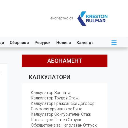
ци
Сборници
Ресурси
Новини
Календар
АБОНАМЕНТ
о
КАЛКУЛАТОРИ
Калкулатор Заплата
Калкулатор Трудов Стаж
Калкулатор Граждански Договор
Самоосигуряващо се Лице
Калкулатор Осигурителен Стаж
Полагащ се Платен Отпуск
Обезщетение за Неползван Отпуск