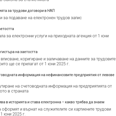
ията за трудови договори в НАП
ги за подаване на електронен трудов запис
аетостта
ла за електронни услуги на приходната агенция от 1 юни
егистъра на заетостта
 вписване, коригиране и заличаване на данните за трудовите
ито ще се прилагат от 1 юни 2025 г.
етоводната информация на нефинансовите предприятия от левове
утиране на счетоводната информация на предприятията от
ото в страната
ива в историята и става електронна – какво трябва да знаем
а оформят и върнат на служителите си хартиените трудови
1 юни 2025 г.