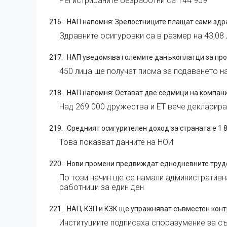
Регистрираните безработни са 144 959
НАП напомня: Зрелостниците плащат сами здра
Здравните осигуровки са в размер на 43,08
НАП уведомява големите данъкоплатци за пром
450 лица ще получат писма за подаването н
НАП напомня: Остават две седмици на компани
Над 269 000 дружества и ЕТ вече декларира
Средният осигурителен доход за страната е 1 8
Това показват данните на НОИ
Нови промени предвиждат еднодневните трудов
По този начин ще се намали административн
работници за един ден
НАП, КЗП и КЗК ще упражняват съвместен конт
Институциите подписаха споразумение за с