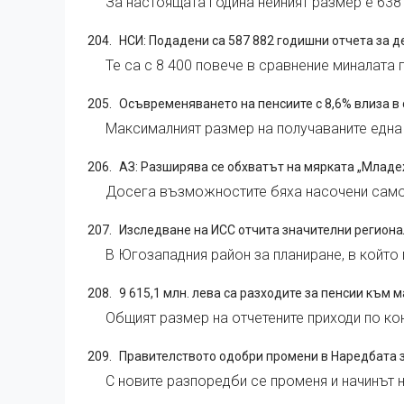
За настоящата година нейният размер е 638
НСИ: Подадени са 587 882 годишни отчета за д
Те са с 8 400 повече в сравнение миналата 
Осъвременяването на пенсиите с 8,6% влиза в с
Максималният размер на получаваните една 
АЗ: Разширява се обхватът на мярката „Младе
Досега възможностите бяха насочени само
Изследване на ИСС отчита значителни региона
В Югозападния район за планиране, в който
9 615,1 млн. лева са разходите за пенсии към м
Общият размер на отчетените приходи по ко
Правителството одобри промени в Наредбата з
С новите разпоредби се променя и начинът н