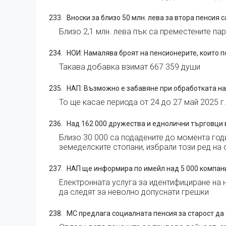
Вноски за близо 50 млн. лева за втора пенсия 
Близо 2,1 млн. лева пък са преместените п
НОИ: Намалява броят на пенсионерите, които п
Такава добавка взимат 667 359 души
НАП: Възможно е забавяне при обработката н
То ще касае периода от 24 до 27 май 2025 г.
Над 162 000 дружества и еднолични търговци 
Близо 30 000 са подадените до момента год
земеделските стопани, избрали този ред на
НАП ще информира по имейл над 5 000 компан
Електронната услуга за идентифициране на 
да следят за неволно допуснати грешки
МС предлага социалната пенсия за старост да с