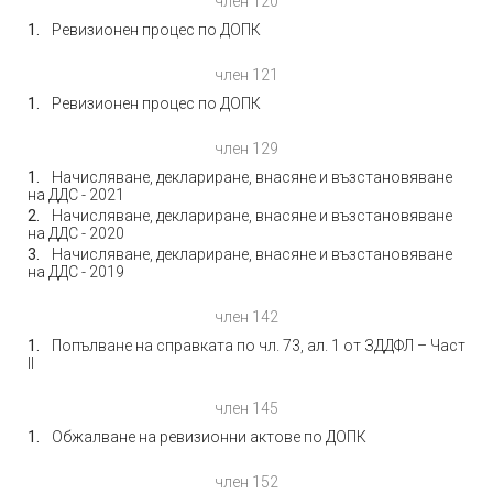
член 120
Ревизионен процес по ДОПК
член 121
Ревизионен процес по ДОПК
член 129
Начисляване, деклариране, внасяне и възстановяване
на ДДС - 2021
Начисляване, деклариране, внасяне и възстановяване
на ДДС - 2020
Начисляване, деклариране, внасяне и възстановяване
на ДДС - 2019
член 142
Попълване на справката по чл. 73, ал. 1 от ЗДДФЛ – Част
II
член 145
Обжалване на ревизионни актове по ДОПК
член 152