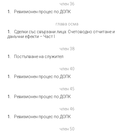
член 36
Ревизионен процес по ДОПК
глава осма
Сделки със свързани лица: Счетоводно отчитане и
данъчни ефекти – Част I
член 38
Постъпване на служител
член 40
Ревизионен процес по ДОПК
член 45
Ревизионен процес по ДОПК
член 46
Ревизионен процес по ДОПК
член 50