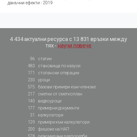
данъчни ефекти - 2019
4 434 актуални ресурса с 13 831 връзки между
тях -
научи повече
96
статии
483
становища по казуси
171
стопански операции
230
уроци
575
базови примери към членове
217
сметки от сметкоплан
140
видеоуроци
177
примерни документи
31
калкулатори
129
примери към калкулатори
200
фишове на НАП
578
резюмирани разпоредби