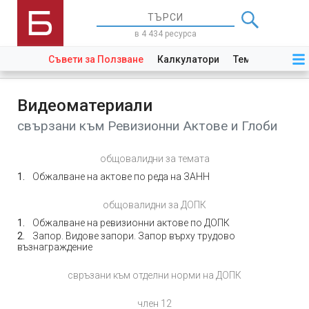
в 4 434 ресурса
Съвети за Ползване
Калкулатори
Теми
Закони
Видеоматериали
свързани към Ревизионни Актове и Глоби
общовалидни за темата
Обжалване на актове по реда на ЗАНН
общовалидни за ДОПК
Обжалване на ревизионни актове по ДОПК
Запор. Видове запори. Запор върху трудово
възнаграждение
свръзани към отделни норми на ДОПК
член 12