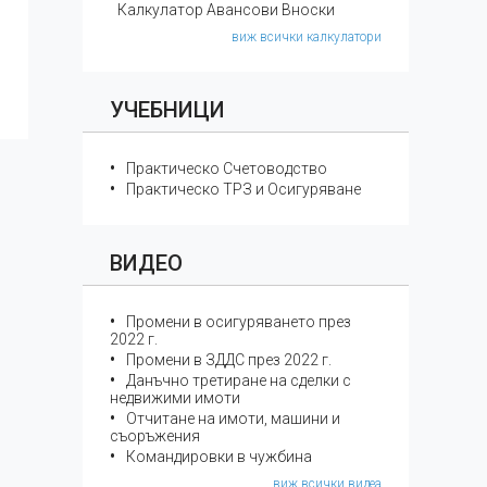
Калкулатор Авансови Вноски
виж всички калкулатори
УЧЕБНИЦИ
Практическо Счетоводство
Практическо ТРЗ и Осигуряване
ВИДЕО
Промени в осигуряването през
2022 г.
Промени в ЗДДС през 2022 г.
Данъчно третиране на сделки с
недвижими имоти
Отчитане на имоти, машини и
съоръжения
Командировки в чужбина
виж всички видеа