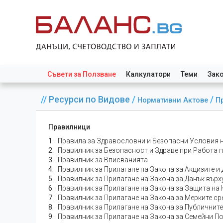
Съвети за Ползване
Калкулатори
Теми
Зак
//
Ресурси по Видове
/
/
Нормативни Актове
П
Правилници
Правила за Здравословни и Безопасни Условия н
Правилник за Безопасност и Здраве при Работа 
Правилник за Вписванията
Правилник за Прилагане на Закона за Акцизите и
Правилник за Прилагане на Закона за Данък вър
Правилник за Прилагане на Закона за Защита н
Правилник за Прилагане на Закона за Мерките с
Правилник за Прилагане на Закона за Публичнит
Правилник за Прилагане на Закона за Семейни П