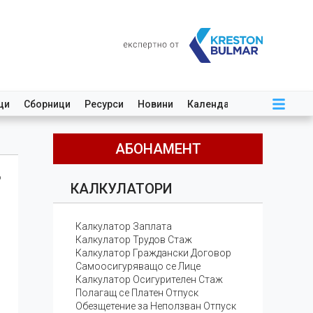
ци
Сборници
Ресурси
Новини
Календар
АБОНАМЕНТ
о
КАЛКУЛАТОРИ
Калкулатор Заплата
Калкулатор Трудов Стаж
Калкулатор Граждански Договор
Самоосигуряващо се Лице
Калкулатор Осигурителен Стаж
Полагащ се Платен Отпуск
Обезщетение за Неползван Отпуск