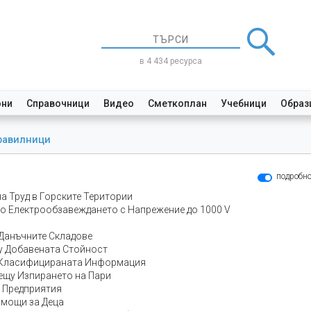
в 4 434 ресурса
они
Справочници
Видео
Сметкоплан
Учебници
Образ
равилници
подробн
а Труд в Горските Територии
по Електрообзавеждането с Напрежение до 1000 V
 Данъчните Складове
ху Добавената Стойност
а Класифицираната Информация
рещу Изпирането на Пари
е Предприятия
омощи за Деца