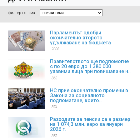
филтър по тема:
Парламентът одобри
окончателно второто
удължаване на бюджета
2008
Правителството ще подпомогне
с по 20 евро до 1 380 000
уязвими лица при повишаване на
цените на горивата
863
НС прие окончателно промени в
Закона за социалното
подпомагане, които
регламентират коледните и
874
великденските добавки
Разходите за пенсии са в размер
на 1 074,3 млн. евро за януари
2026 г.
853