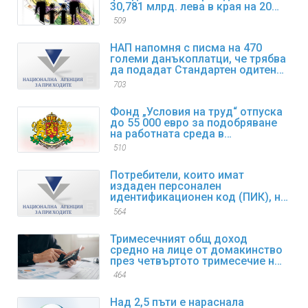
30,781 млрд. лева в края на 2025
г.
509
НАП напомня с писма на 470
големи данъкоплатци, че трябва
да подадат Стандартен одитен
файл за данъчни цели SAF-T за
703
първи отчетен период
Фонд „Условия на труд“ отпуска
до 55 000 евро за подобряване
на работната среда в
предприятията
510
Потребители, които имат
издаден персонален
идентификационен код (ПИК), но
са забравили/изгубили същия,
564
могат да възстановят достъпа
си до електронните услуги
Тримесечният общ доход
средно на лице от домакинство
през четвъртото тримесечие на
2025 г. нараства с 9,4% спрямо
464
същия период на 2024 г.
Над 2,5 пъти е нараснала