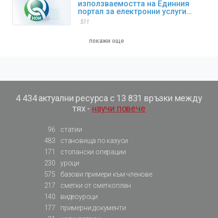
използваемостта на Единния
портал за електронни услуги
(ЕПЕУ) на НОИ през 2025 г.
511
покажи още
4 434 актуални ресурса с 13 831 връзки между
тях -
научи повече
96
статии
483
становища по казуси
171
стопански операции
230
уроци
575
базови примери към членове
217
сметки от сметкоплан
140
видеоуроци
177
примерни документи