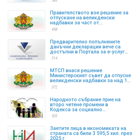
583
Правителството взе решение за
отпускане на великденски
надбавки за част от
пенсионерите
458
Предварително попълнените
данъчни декларации вече са
достъпни в Портала за е-услуги
на НАП
514
МТСП внася решение
Министерският съвет да отпусне
великденски надбавки за над 1
600 000 пенсионери
372
Народното събрание прие на
второ четене промени в
Кодекса за социално
осигуряване
503
Заетите лица в икономиката на
страната са били 3 595,5 хил. през
2025 г.