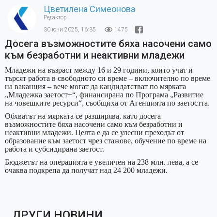
Цветилена Симеонова
Редактор
30 юни 2025, 16:35
1475
Досега възможностите бяха насочени само
към безработни и неактивни младежи
Младежи на възраст между 16 и 29 години, които учат и
търсят работа в свободното си време – включително по време
на ваканция – вече могат да кандидатстват по мярката
„Младежка заетост+“, финансирана по Програма „Развитие
на човешките ресурси“, съобщиха от Агенцията по заетостта.
Обхватът на мярката се разширява, като досега
възможностите бяха насочени само към безработни и
неактивни младежи. Целта е да се улесни преходът от
образование към заетост чрез стажове, обучение по време на
работа и субсидирана заетост.
Бюджетът на операцията е увеличен на 238 млн. лева, а се
очаква подкрепа да получат над 24 200 младежи.
ДРУГИ НОВИНИ