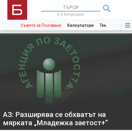
в 4 434 ресурса
Съвети за Ползване
Калкулатори
Теми
Закони
АЗ: Разширява се обхватът на
мярката „Младежка заетост+“