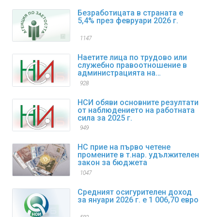
Безработицата в страната е
5,4% през февруари 2026 г.
1147
Наетите лица по трудово или
служебно правоотношение в
администрацията на
изпълнителната власт към края
928
на декември 2025 г. са 98,4
хиляди
НСИ обяви основните резултати
от наблюдението на работната
сила за 2025 г.
949
НС прие на първо четене
промените в т.нар. удължителен
закон за бюджета
1047
Средният осигурителен доход
за януари 2026 г. е 1 006,70 евро