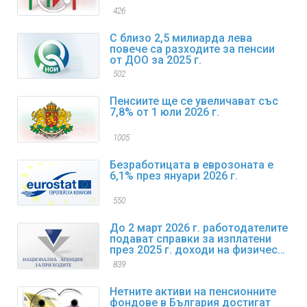
426
С близо 2,5 милиарда лева
повече са разходите за пенсии
от ДОО за 2025 г.
502
Пенсиите ще се увеличават със
7,8% от 1 юли 2026 г.
1005
Безработицата в еврозоната е
6,1% през януари 2026 г.
550
До 2 март 2026 г. работодателите
подават справки за изплатени
през 2025 г. доходи на физически
лица
839
Нетните активи на пенсионните
фондове в България достигат