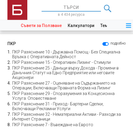
в 4 434 ресурса
Съвети за Ползване
Калкулатори
Теми
Закони
ПКР
подробно
ПКР Разяснение 10 - Държавна Помощ - Без Специална
Връзка с Оперативната Дейност
ПКР Разяснение 15 - Оперативен Лизинг - Стимули
ПКР Разяснение 25 - Данъци върху Дохода - Промени в
Данъчния Статут на Едно Предприятие или неговите
Акционери
ПКР Разяснение 27 - Оценяване на Съдържанието на
Операции, Включващи Правната Форма на Лизинг
ПКР Разяснение 29 - Споразумения за Концесионна
Услуга: Оповестяване
ПКР Разяснение 31 - Приход - Бартерни Сделки,
Включващи Рекламни Услуги
ПКР Разяснение 32 - Нематериални Активи - Разходи за
Интернет Страници
ПКР Разяснение 7 - Въвеждане на Еврото