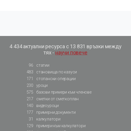
4 434 актуални ресурса с 13 831 връзки между
тях -
научи повече
96
статии
483
становища по казуси
171
стопански операции
230
уроци
575
базови примери към членове
217
сметки от сметкоплан
140
видеоуроци
177
примерни документи
31
калкулатори
129
примери към калкулатори