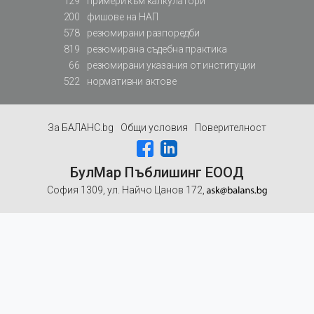
129
примери към калкулатори
200
фишове на НАП
578
резюмирани разпоредби
819
резюмирана съдебна практика
66
резюмирани указания от институции
522
нормативни актове
За БАЛАНС.bg
Общи условия
Поверителност
БулМар Пъблишинг ЕООД
София 1309, ул. Найчо Цанов 172,