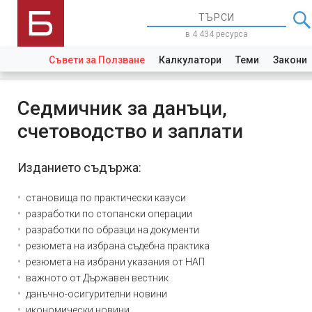
в 4 434 ресурса
Съвети за Ползване
Калкулатори
Теми
Закони
Седмичник за данъци,
счетоводство и заплати
Изданието съдържа:
становища по практически казуси
разработки по стопански операции
разработки по образци на документи
резюмета на избрана съдебна практика
резюмета на избрани указания от НАП
важното от Държавен вестник
данъчно-осигурителни новини
икономически новини