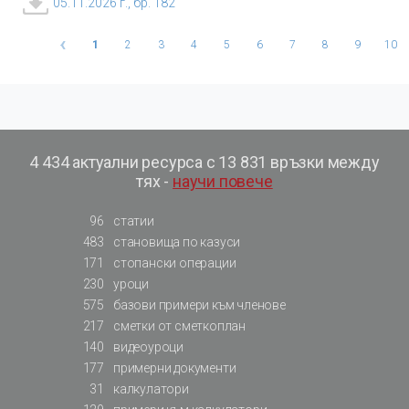
05.11.2026 г., бр. 182
‹
1
2
3
4
5
6
7
8
9
10
4 434 актуални ресурса с 13 831 връзки между
тях -
научи повече
96
статии
483
становища по казуси
171
стопански операции
230
уроци
575
базови примери към членове
217
сметки от сметкоплан
140
видеоуроци
177
примерни документи
31
калкулатори