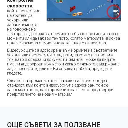
скоростта
,
който позволява
на зрителя да
ускори или
забави темпото
на говорене на
лектора, за да може да премине по-бързо през ясни за него
моменти или да забави темпото, когато материята изисква
повече време за осмисляне на казаното от лектора.
Видеоуроците са адресирани към нормите на съответните
закони или счетоводни стандарти, за които се говори в
тях, като в свързани документи към член може да видите
има ли видеоуроци към него и какво е тяхното съдържание,
за да прецените дали ще Ви свършат работа, преди да ги
гледате.
След всяка промяна в член на закон или счетоводен
стандарт, към който видеоурокът е адресиран, той се
заснема отново, като промените са вземат предвид при
представянето на новия материал.
ОЩЕ СЪВЕТИ ЗА ПОЛЗВАНЕ