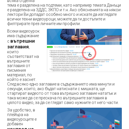
всяка отделна
тема е разделена на подтеми, като например темата Данъци
е разделена на ЗДДС, ЗКПО и т.н. Ако обясненията на някои
лектори Ви допадат особено много и искате да изгледате
всички техни видеоуроци, можете да ги достъпите и
филтрирате през личните им профили.
Всеки видеоурок
има съдържание
вътрешни
с
заглавия
,
които
съответстват на
вътрешните
заглавия от
писмения
материал, по
който е заснет.
След всяко едно заглавие в съдържанието има минути и
секунди, които, ако бъдат натиснати с мишката, ще
стартират видеото от това вътрешно заглавие нататък и
така може да се прескача по вътрешните заглавия в
цялото видео, за да се гледат само нужните от него части.
За удобство, в
плейъра на
видеоуроците е
добавен
контрол на