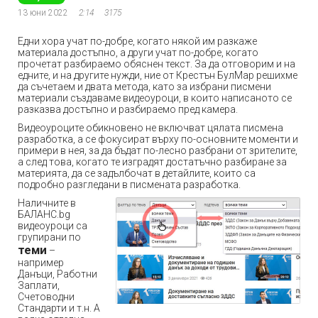
13 юни 2022
2:14
3175
Едни хора учат по-добре, когато някой им разкаже
материала достъпно, а други учат по-добре, когато
прочетат разбираемо обяснен текст. За да отговорим и на
едните, и на другите нужди, ние от Крестън БулМар решихме
да съчетаем и двата метода, като за избрани писмени
материали създаваме видеоуроци, в които написаното се
разказва достъпно и разбираемо пред камера.
Видеоуроците обикновено не включват цялата писмена
разработка, а се фокусират върху по-основните моменти и
примери в нея, за да бъдат по-лесно разбрани от зрителите,
а след това, когато те изградят достатъчно разбиране за
материята, да се задълбочат в детайлите, които са
подробно разгледани в писмената разработка.
Наличните в
БАЛАНС.bg
видеоуроци са
групирани по
теми
–
например
Данъци, Работни
Заплати,
Счетоводни
Стандарти и т.н. А