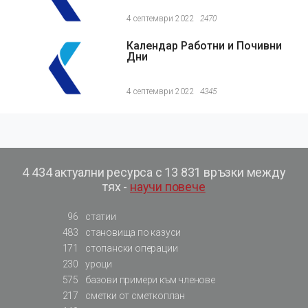
4 септември 2022
2470
Календар Работни и Почивни
Дни
4 септември 2022
4345
4 434 актуални ресурса с 13 831 връзки между
тях -
научи повече
96
статии
483
становища по казуси
171
стопански операции
230
уроци
575
базови примери към членове
217
сметки от сметкоплан