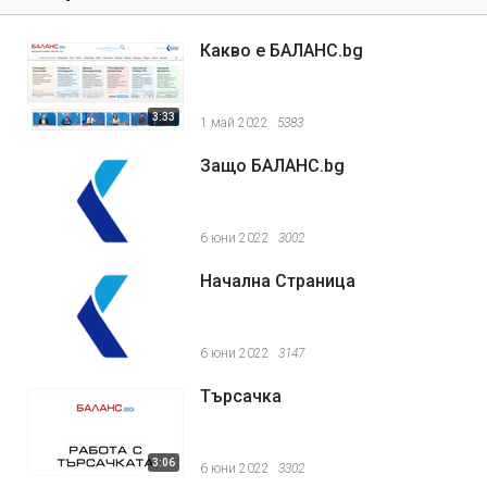
Какво е БАЛАНС.bg
3:33
1 май 2022
5383
Защо БАЛАНС.bg
6 юни 2022
3002
Начална Страница
6 юни 2022
3147
Търсачка
3:06
6 юни 2022
3302