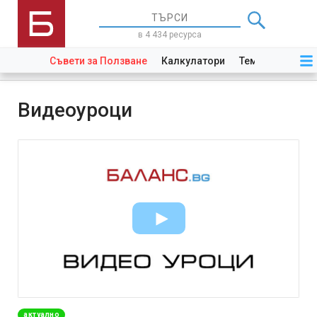
в 4 434 ресурса
Съвети за Ползване
Калкулатори
Теми
Закони
Видеоуроци
актуално