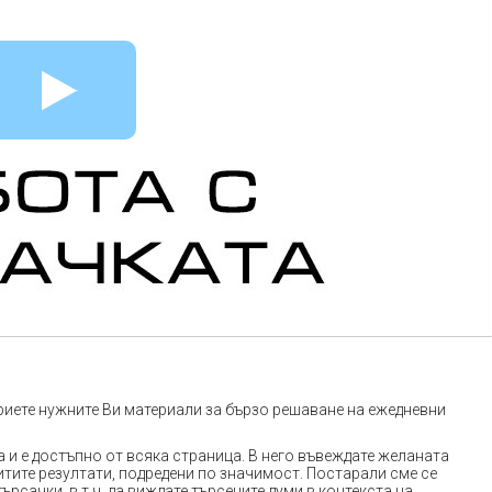
риете нужните Ви материали за бързо решаване на ежедневни
а и е достъпно от всяка страница. В него въвеждате желаната
тите резултати, подредени по значимост. Постарали сме се
рсачки, в т.ч. да виждате търсените думи в контекста на