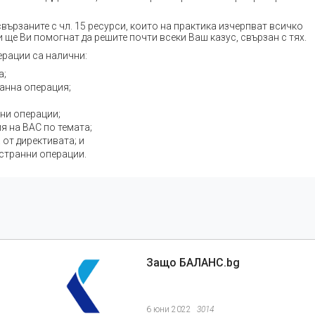
свързаните с чл. 15 ресурси, които на практика изчерпват всичко
 ще Ви помогнат да решите почти всеки Ваш казус, свързан с тях.
ерации са налични:
а;
анна операция;
нни операции;
 на ВАС по темата;
 от директивата; и
истранни операции.
Защо БАЛАНС.bg
6 юни 2022
3014