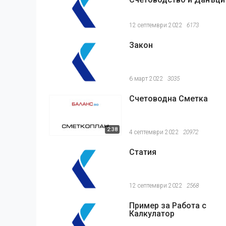
12 септември 2022
6173
Закон
6 март 2022
3035
Счетоводна Сметка
2:38
4 септември 2022
20972
Статия
12 септември 2022
2568
Пример за Работа с
Калкулатор