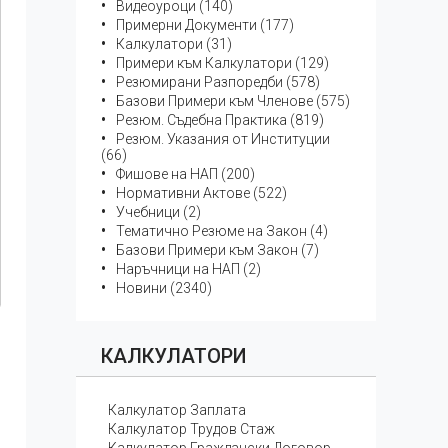
Видеоуроци (140)
Примерни Документи (177)
Калкулатори (31)
Примери към Калкулатори (129)
Резюмирани Разпоредби (578)
Базови Примери към Членове (575)
Резюм. Съдебна Практика (819)
Резюм. Указания от Институции
(66)
Фишове на НАП (200)
Нормативни Актове (522)
Учебници (2)
Тематичнo Резюме на Закон (4)
Базови Примери към Закон (7)
Наръчници на НАП (2)
Новини (2340)
КАЛКУЛАТОРИ
Калкулатор Заплата
Калкулатор Трудов Стаж