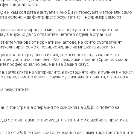
и функционалности.
ид е и към коя дата е актуален. Ако Ви интересуват материали само
вата колона и да филтрирате резултатите – например само от
 чрез позициониране на мишката върху която ще видите най-
да е нужно да го отваряте и четете в отделна страница.
ретните членове от нормативни актове, на които съответният
 визуализират само с позициониране на мишката върху тях.
иционирана върху члена и виждате неговото съдържание, ако
зани ресурси към този член. Разглеждайки крайния брой свързани
рите професионално решение за Вашия казус.
в заглавията на материалите, в анотацията или в пълния им текст,
но съвпадение по фраза, е нужно да изпишете същата, оградена в
а резултатите.
зан с тристранна операция по смисъла на ЗДДС, в полето за
е да останат само становищата, статиите и съдебната практика,
 чл. 15 от ЗДДС е този, който генерално регламентира тристранните