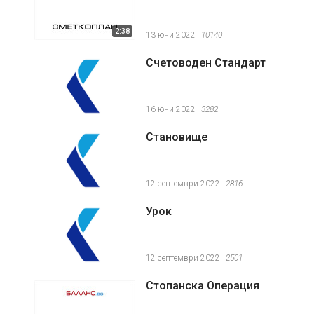
2:38
13 юни 2022
10140
Счетоводен Стандарт
16 юни 2022
3282
Становище
12 септември 2022
2816
Урок
12 септември 2022
2501
Стопанска Операция