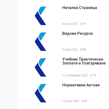
Начална Страница
6 юни 2022
3159
Видове Ресурси
9 юни 2022
3558
Учебник Практически
Заплати и Осигуряване
12 септември 2022
5119
Нормативни Актове
15 юни 2022
4741