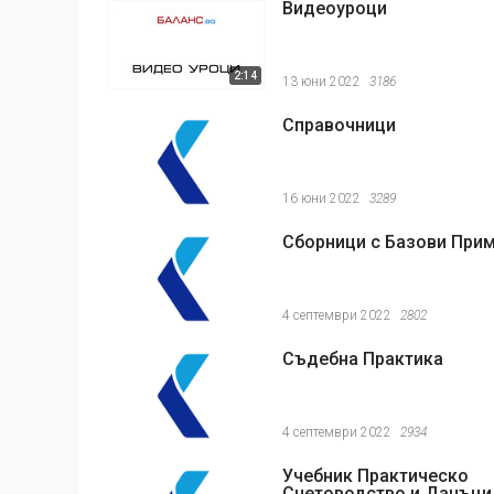
Видеоуроци
2:14
13 юни 2022
3186
Справочници
16 юни 2022
3289
Сборници с Базови При
4 септември 2022
2802
Съдебна Практика
4 септември 2022
2934
Учебник Практическо
Счетоводство и Данъци