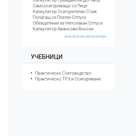
Калкулатор Граждански Договор
Самоосигуряващо се Лице
Калкулатор Осигурителен Стаж
Полагащ се Платен Отпуск
Обезщетение за Неползван Отпуск
Калкулатор Авансови Вноски
виж всички калкулатори
УЧЕБНИЦИ
Практическо Счетоводство
Практическо ТРЗ и Осигуряване