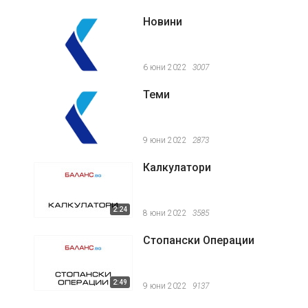
Новини
6 юни 2022
3007
Теми
9 юни 2022
2873
Калкулатори
2:24
8 юни 2022
3585
Стопански Операции
2:49
9 юни 2022
9137