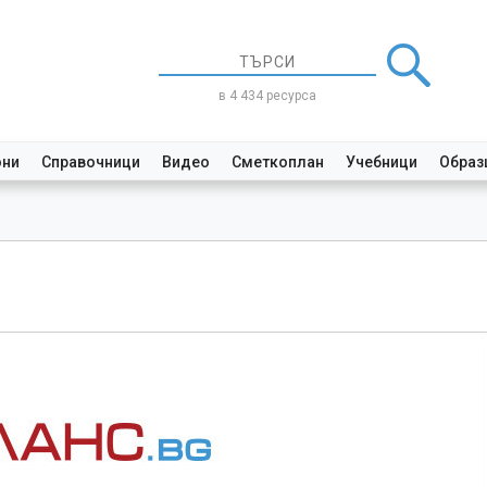
в 4 434 ресурса
они
Справочници
Видео
Сметкоплан
Учебници
Образ