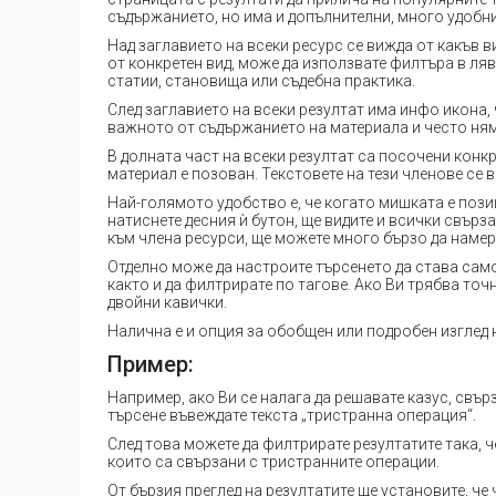
съдържанието, но има и допълнителни, много удобн
Над заглавието на всеки ресурс се вижда от какъв в
от конкретен вид, може да използвате филтъра в ля
статии, становища или съдебна практика.
След заглавието на всеки резултат има инфо икона,
важното от съдържанието на материала и често няма 
В долната част на всеки резултат са посочени конк
материал е позован. Текстовете на тези членове се
Най-голямото удобство е, че когато мишката е поз
натиснете десния ѝ бутон, ще видите и всички свър
към члена ресурси, ще можете много бързо да наме
Отделно може да настроите търсенето да става само 
както и да филтрирате по тагове. Ако Ви трябва точ
двойни кавички.
Налична е и опция за обобщен или подробен изглед н
Пример:
Например, ако Ви се налага да решавате казус, свър
търсене въвеждате текста „тристранна операция“.
След това можете да филтрирате резултатите така, ч
които са свързани с тристранните операции.
От бързия преглед на резултатите ще установите, че