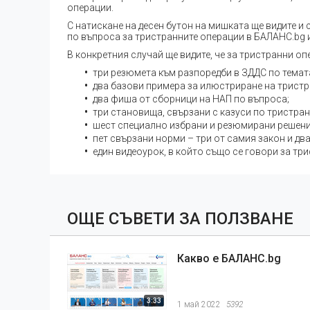
операции.
С натискане на десен бутон на мишката ще видите и 
по въпроса за тристранните операции в БАЛАНС.bg и
В конкретния случай ще видите, че за тристранни оп
три резюмета към разпоредби в ЗДДС по темат
два базови примера за илюстриране на тристр
два фиша от сборници на НАП по въпроса;
три становища, свързани с казуси по тристра
шест специално избрани и резюмирани решения
пет свързани норми – три от самия закон и два
един видеоурок, в който също се говори за тр
ОЩЕ СЪВЕТИ ЗА ПОЛЗВАНЕ
Какво е БАЛАНС.bg
3:33
1 май 2022
5392