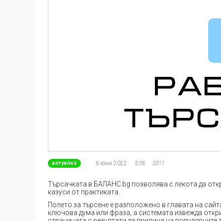
6 юни 2022
3:06
3311
актуално
Търсачката в БАЛАНС.bg позволява с лекота да отк
казуси от практиката.
Полето за търсене е разположено в главата на сайт
ключова дума или фраза, а системата извежда откри
страницата с резултати да прилича на популярните тъ