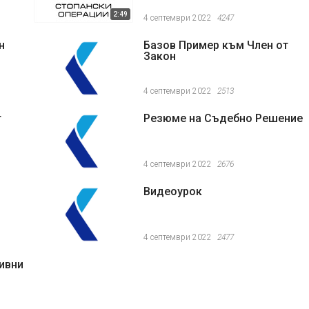
2:49
4 септември 2022
4247
н
Базов Пример към Член от
Закон
4 септември 2022
2513
т
Резюме на Съдебно Решение
4 септември 2022
2676
Видеоурок
4 септември 2022
2477
ивни