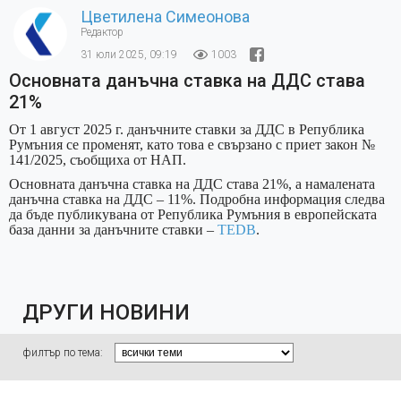
Цветилена Симеонова
Редактор
31 юли 2025, 09:19
1003
Основната данъчна ставка на ДДС става
21%
От 1 август 2025 г. данъчните ставки за ДДС в Република
Румъния се променят, като това е свързано с приет закон №
141/2025, съобщиха от НАП.
Основната данъчна ставка на ДДС става 21%, а намалената
данъчна ставка на ДДС – 11%. Подробна информация следва
да бъде публикувана от Република Румъния в европейската
база данни за данъчните ставки –
TEDB
.
ДРУГИ НОВИНИ
филтър по тема: