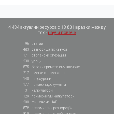
4 434 актуални ресурса с 13 831 връзки между
тях -
научи повече
96
статии
483
становища по казуси
171
стопански операции
230
уроци
575
базови примери към членове
217
сметки от сметкоплан
140
видеоуроци
177
примерни документи
31
калкулатори
129
примери към калкулатори
200
фишове на НАП
578
резюмирани разпоредби
819
резюмирана съдебна практика