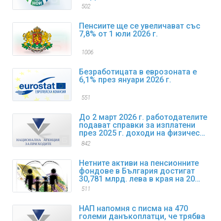
502
Пенсиите ще се увеличават със
7,8% от 1 юли 2026 г.
1006
Безработицата в еврозоната е
6,1% през януари 2026 г.
551
До 2 март 2026 г. работодателите
подават справки за изплатени
през 2025 г. доходи на физически
лица
842
Нетните активи на пенсионните
фондове в България достигат
30,781 млрд. лева в края на 2025
г.
511
НАП напомня с писма на 470
големи данъкоплатци, че трябва