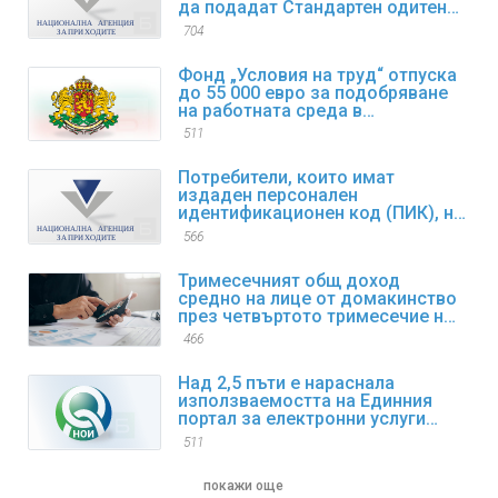
да подадат Стандартен одитен
файл за данъчни цели SAF-T за
704
първи отчетен период
Фонд „Условия на труд“ отпуска
до 55 000 евро за подобряване
на работната среда в
предприятията
511
Потребители, които имат
издаден персонален
идентификационен код (ПИК), но
са забравили/изгубили същия,
566
могат да възстановят достъпа
си до електронните услуги
Тримесечният общ доход
средно на лице от домакинство
през четвъртото тримесечие на
2025 г. нараства с 9,4% спрямо
466
същия период на 2024 г.
Над 2,5 пъти е нараснала
използваемостта на Единния
портал за електронни услуги
(ЕПЕУ) на НОИ през 2025 г.
511
покажи още