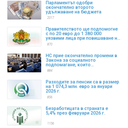
Парламентът одобри
окончателно второто
удължаване на бюджета
2017
Правителството ще подпомогне
с по 20 евро до 1 380 000
уязвими лица при повишаване на
цените на горивата
870
НС прие окончателно промени в
Закона за социалното
подпомагане, които
регламентират коледните и
884
великденските добавки
Разходите за пенсии са в размер
на 1 074,3 млн. евро за януари
2026 г.
856
Безработицата в страната е
5,4% през февруари 2026 г.
1156