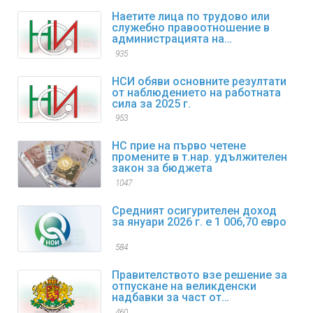
Наетите лица по трудово или
служебно правоотношение в
администрацията на
изпълнителната власт към края
935
на декември 2025 г. са 98,4
хиляди
НСИ обяви основните резултати
от наблюдението на работната
сила за 2025 г.
953
НС прие на първо четене
промените в т.нар. удължителен
закон за бюджета
1047
Средният осигурителен доход
за януари 2026 г. е 1 006,70 евро
584
Правителството взе решение за
отпускане на великденски
надбавки за част от
пенсионерите
460