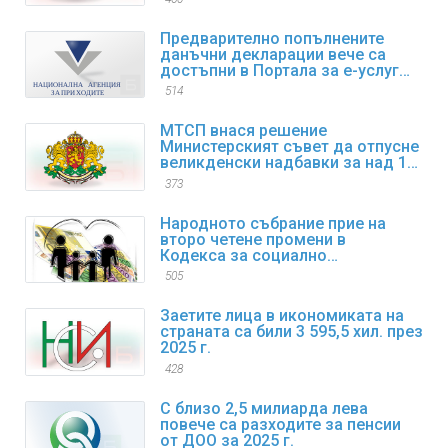
Предварително попълнените
данъчни декларации вече са
достъпни в Портала за е-услуги
на НАП
514
МТСП внася решение
Министерският съвет да отпусне
великденски надбавки за над 1
600 000 пенсионери
373
Народното събрание прие на
второ четене промени в
Кодекса за социално
осигуряване
505
Заетите лица в икономиката на
страната са били 3 595,5 хил. през
2025 г.
428
С близо 2,5 милиарда лева
повече са разходите за пенсии
от ДОО за 2025 г.