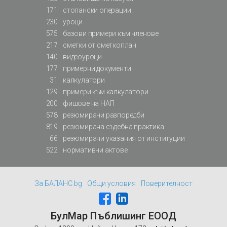
171
стопански операции
230
уроци
575
базови примери към членове
217
сметки от сметкоплан
140
видеоуроци
177
примерни документи
31
калкулатори
129
примери към калкулатори
200
фишове на НАП
578
резюмирани разпоредби
819
резюмирана съдебна практика
66
резюмирани указания от институции
522
нормативни актове
За БАЛАНС.bg
Общи условия
Поверителност
БулМар Пъблишинг ЕООД