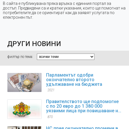
В сайта е публикувана пряка връзка с единния портал за
достъп. Предвидени са и кратки указания, които ще помогнат на
потребителите да се ориентират как да заявят услугата по
електронен път.
ДРУГИ НОВИНИ
филтър по тема:
Парламентът одобри
окончателно второто
удължаване на бюджета
2021
Правителството ще подпомогне
с по 20 евро до 1 380 000
уязвими лица при повишаване на
цените на горивата
870
НС прие окончателно промени в