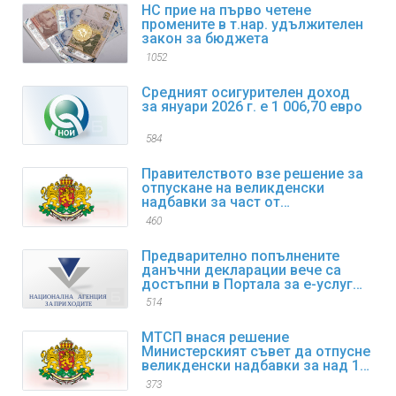
НС прие на първо четене
промените в т.нар. удължителен
закон за бюджета
1052
Средният осигурителен доход
за януари 2026 г. е 1 006,70 евро
584
Правителството взе решение за
отпускане на великденски
надбавки за част от
пенсионерите
460
Предварително попълнените
данъчни декларации вече са
достъпни в Портала за е-услуги
на НАП
514
МТСП внася решение
Министерският съвет да отпусне
великденски надбавки за над 1
600 000 пенсионери
373