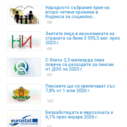
Народното събрание прие на
второ четене промени в
Кодекса за социално
осигуряване
506
Заетите лица в икономиката на
страната са били 3 595,5 хил. през
2025 г.
428
С близо 2,5 милиарда лева
повече са разходите за пенсии
от ДОО за 2025 г.
502
Пенсиите ще се увеличават със
7,8% от 1 юли 2026 г.
1007
Безработицата в еврозоната е
6,1% през януари 2026 г.