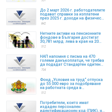
551
До 2 март 2026 г. работодателите
подават справки за изплатени
през 2025 г. доходи на физически
лица
842
Нетните активи на пенсионните
фондове в България достигат
30,781 млрд. лева в края на 2025
г.
512
НАП напомня с писма на 470
големи данъкоплатци, че трябва
да подадат Стандартен одитен
файл за данъчни цели SAF-T за
704
първи отчетен период
Фонд „Условия на труд“ отпуска
до 55 000 евро за подобряване
на работната среда в
предприятията
512
Потребители, които имат
издаден персонален
идентификационен код (ПИК), но