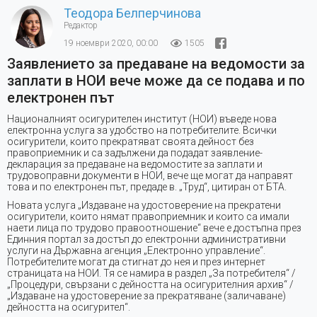
Теодора Белперчинова
Редактор
19 ноември 2020, 00:00
1505
Заявлението за предаване на ведомости за
заплати в НОИ вече може да се подава и по
електронен път
Националният осигурителен институт (НОИ) въведе нова
електронна услуга за удобство на потребителите. Всички
осигурители, които прекратяват своята дейност без
правоприемник и са задължени да подадат заявление-
декларация за предаване на ведомостите за заплати и
трудовоправни документи в НОИ, вече ще могат да направят
това и по електронен път, предаде в. „Труд“, цитиран от БТА.
Новата услуга „Издаване на удостоверение на прекратени
осигурители, които нямат правоприемник и които са имали
наети лица по трудово правоотношение“ вече е достъпна през
Единния портал за достъп до електронни административни
услуги на Държавна агенция „Електронно управление“.
Потребителите могат да стигнат до нея и през интернет
страницата на НОИ. Тя се намира в раздел „За потребителя“ /
„Процедури, свързани с дейността на осигурителния архив“ /
„Издаване на удостоверение за прекратяване (заличаване)
дейността на осигурител“.