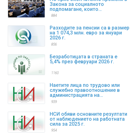
Закона за социалното
подпомагане, които
регламентират коледните и
884
великденските добавки
Разходите за пенсии са в размер
на 1 074,3 млн. евро за януари
2026 г.
856
Безработицата в страната е
5,4% през февруари 2026 г.
1160
Наетите лица по трудово или
служебно правоотношение в
администрацията на
изпълнителната власт към края
939
на декември 2025 г. са 98,4
хиляди
НСИ обяви основните резултати
от наблюдението на работната
сила за 2025 г.
954