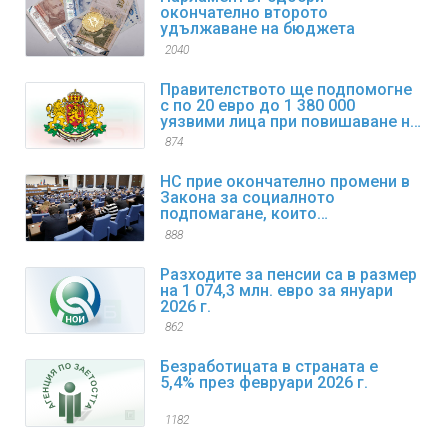
окончателно второто
удължаване на бюджета
2040
Правителството ще подпомогне
с по 20 евро до 1 380 000
уязвими лица при повишаване на
цените на горивата
874
НС прие окончателно промени в
Закона за социалното
подпомагане, които
регламентират коледните и
888
великденските добавки
Разходите за пенсии са в размер
на 1 074,3 млн. евро за януари
2026 г.
862
Безработицата в страната е
5,4% през февруари 2026 г.
1182