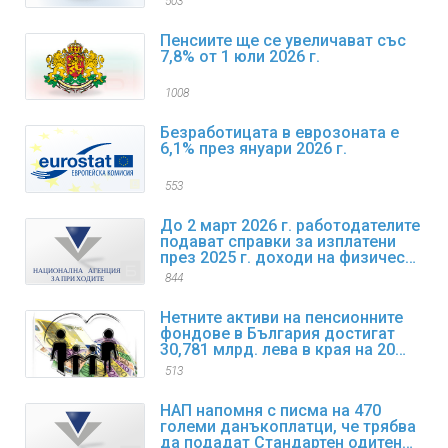
503
Пенсиите ще се увеличават със
7,8% от 1 юли 2026 г.
1008
Безработицата в еврозоната е
6,1% през януари 2026 г.
553
До 2 март 2026 г. работодателите
подават справки за изплатени
през 2025 г. доходи на физически
лица
844
Нетните активи на пенсионните
фондове в България достигат
30,781 млрд. лева в края на 2025
г.
513
НАП напомня с писма на 470
големи данъкоплатци, че трябва
да подадат Стандартен одитен