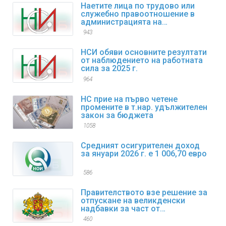
Наетите лица по трудово или
служебно правоотношение в
администрацията на
изпълнителната власт към края
943
на декември 2025 г. са 98,4
хиляди
НСИ обяви основните резултати
от наблюдението на работната
сила за 2025 г.
964
НС прие на първо четене
промените в т.нар. удължителен
закон за бюджета
1058
Средният осигурителен доход
за януари 2026 г. е 1 006,70 евро
586
Правителството взе решение за
отпускане на великденски
надбавки за част от
пенсионерите
460