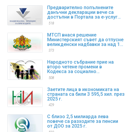
Предварително попълнените
данъчни декларации вече са
достъпни в Портала за е-услуги
на НАП
518
МТСП внася решение
Министерският съвет да отпусне
великденски надбавки за над 1
600 000 пенсионери
373
Народното събрание прие на
второ четене промени в
Кодекса за социално
осигуряване
508
Заетите лица в икономиката на
страната са били 3 595,5 хил. през
2025 г.
429
С близо 2,5 милиарда лева
повече са разходите за пенсии
от ДОО за 2025 г.