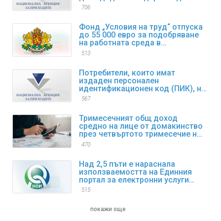
файл за данъчни цели SAF-T за
706
първи отчетен период
Фонд „Условия на труд“ отпуска
до 55 000 евро за подобряване
на работната среда в
предприятията
513
Потребители, които имат
издаден персонален
идентификационен код (ПИК), но
са забравили/изгубили същия,
567
могат да възстановят достъпа
си до електронните услуги
Тримесечният общ доход
средно на лице от домакинство
през четвъртото тримесечие на
2025 г. нараства с 9,4% спрямо
470
същия период на 2024 г.
Над 2,5 пъти е нараснала
използваемостта на Единния
портал за електронни услуги
(ЕПЕУ) на НОИ през 2025 г.
515
покажи още