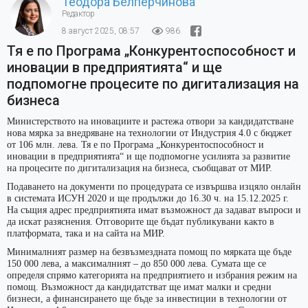
Теодора Белперчинова
Редактор
8 август 2025, 08:57
986
Тя е по Програма „Конкурентоспособност и
иновации в предприятията“ и ще
подпомогне процесите по дигитализация на
бизнеса
Министерството на иновациите и растежа отвори за кандидатстване
нова мярка за внедряване на технологии от Индустрия 4.0 с бюджет
от 106 млн. лева. Тя е по Програма „Конкурентоспособност и
иновации в предприятията“ и ще подпомогне усилията за развитие
на процесите по дигитализация на бизнеса, съобщават от МИР.
Подаването на документи по процедурата се извършва изцяло онлайн
в системата ИСУН 2020 и ще продължи до 16.30 ч. на 15.12.2025 г.
На същия адрес предприятията имат възможност да задават въпроси и
да искат разяснения. Отговорите ще бъдат публикувани както в
платформата, така и на сайта на МИР.
Минималният размер на безвъзмездната помощ по мярката ще бъде
150 000 лева, а максималният – до 850 000 лева. Сумата ще се
определя спрямо категорията на предприятието и избрания режим на
помощ. Възможност да кандидатстват ще имат малки и средни
бизнеси, а финансирането ще бъде за инвестиции в технологии от