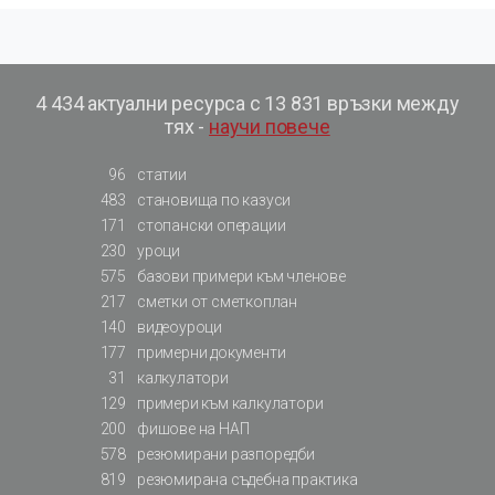
4 434 актуални ресурса с 13 831 връзки между
тях -
научи повече
96
статии
483
становища по казуси
171
стопански операции
230
уроци
575
базови примери към членове
217
сметки от сметкоплан
140
видеоуроци
177
примерни документи
31
калкулатори
129
примери към калкулатори
200
фишове на НАП
578
резюмирани разпоредби
819
резюмирана съдебна практика