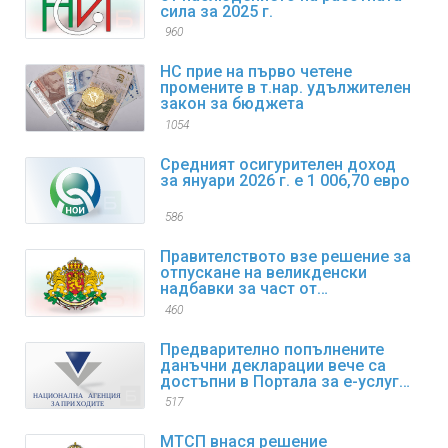
сила за 2025 г.
960
НС прие на първо четене
промените в т.нар. удължителен
закон за бюджета
1054
Средният осигурителен доход
за януари 2026 г. е 1 006,70 евро
586
Правителството взе решение за
отпускане на великденски
надбавки за част от
пенсионерите
460
Предварително попълнените
данъчни декларации вече са
достъпни в Портала за е-услуги
на НАП
517
МТСП внася решение