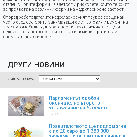
степен с новите форми на заетост и рисковете, които те крият
за проявата на различни форми на недекларирана заетост.
Според работодателите недекларираният труд се среща най-
често сред секторите, занимаващи се с търговия и ремонт на
леки автомобили, култура, спорт и развлечения, а също и
селско стопанство, строителство и административни и
спомагателни дейности.
ДРУГИ НОВИНИ
филтър по тема:
Парламентът одобри
окончателно второто
удължаване на бюджета
2032
Правителството ще подпомогне
с по 20 евро до 1 380 000
уязвими лица при повишаване на