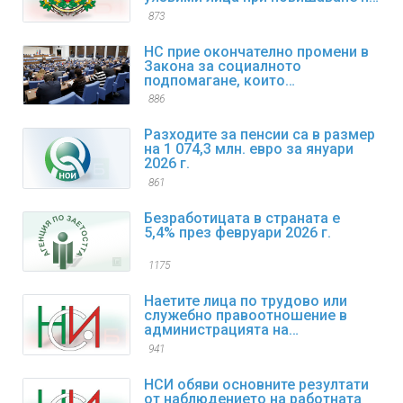
цените на горивата
873
НС прие окончателно промени в
Закона за социалното
подпомагане, които
регламентират коледните и
886
великденските добавки
Разходите за пенсии са в размер
на 1 074,3 млн. евро за януари
2026 г.
861
Безработицата в страната е
5,4% през февруари 2026 г.
1175
Наетите лица по трудово или
служебно правоотношение в
администрацията на
изпълнителната власт към края
941
на декември 2025 г. са 98,4
хиляди
НСИ обяви основните резултати
от наблюдението на работната