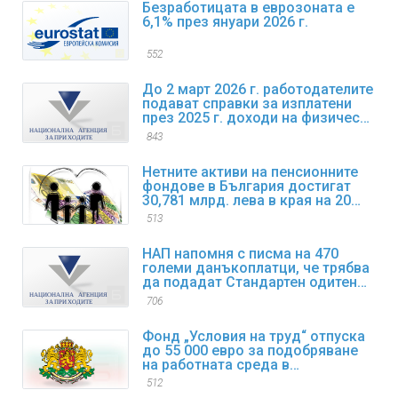
Безработицата в еврозоната е
6,1% през януари 2026 г.
552
До 2 март 2026 г. работодателите
подават справки за изплатени
през 2025 г. доходи на физически
лица
843
Нетните активи на пенсионните
фондове в България достигат
30,781 млрд. лева в края на 2025
г.
513
НАП напомня с писма на 470
големи данъкоплатци, че трябва
да подадат Стандартен одитен
файл за данъчни цели SAF-T за
706
първи отчетен период
Фонд „Условия на труд“ отпуска
до 55 000 евро за подобряване
на работната среда в
предприятията
512