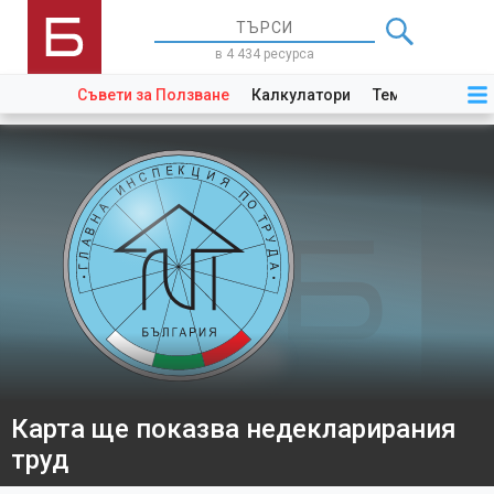
в 4 434 ресурса
Съвети за Ползване
Калкулатори
Теми
Закони
Карта ще показва недекларирания
труд