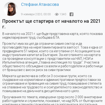
Стефани Атанасова
9 ноември 2020, 00:00
1340
Проектът ще стартира от началото на 2021
г.
В началото на 2021 г. ще бъде представена карта, която показва
недекларирания труд, съобщава БТА.
Проектът има за цел да ограничи сивия сектор и да
противодейства на нерегламентираната заетост. Това е една от
предвидените 51 мерки, които са изготвени от Асоциацията на
индустриалния капитал в България. За изготвянето на картата
са проведени консултации с представители на НАП, НОИ и
Изпълнителна агенция „Главна инспекция по труда". Участие в
общественото обсъждане са взели и работодатели и работници
от браншове с висок риск за сиви практики.
Мярката ще включва в себе си 3 основни групи, които са
създаване на нормативни и административни предпоставки за
ограничаване и превенция на сивия труд, повишаване степента
на спазване на трудовото и осигурителното законодателство и
повишаване на данъчната дисциплина като цяло.
Проучвания по темата, извършени сред около 2 000 анкетирани
работодатели и служители, показват, че над 90% от българските
компании и техните служители не са запознати в достатъчна