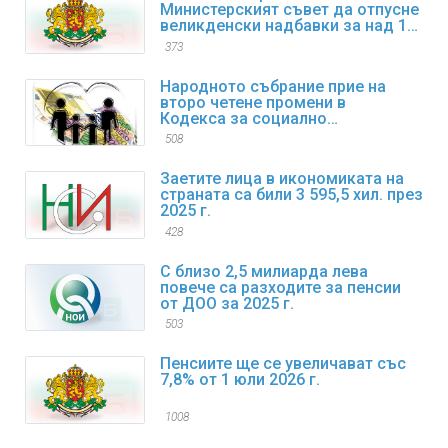
Министерският съвет да отпусне
великденски надбавки за над 1
600 000 пенсионери
373
Народното събрание прие на
второ четене промени в
Кодекса за социално
осигуряване
508
Заетите лица в икономиката на
страната са били 3 595,5 хил. през
2025 г.
428
С близо 2,5 милиарда лева
повече са разходите за пенсии
от ДОО за 2025 г.
503
Пенсиите ще се увеличават със
7,8% от 1 юли 2026 г.
1008