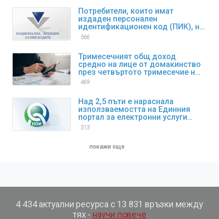
Потребители, които имат
издаден персонален
идентификационен код (ПИК), но
са забравили/изгубили същия,
566
могат да възстановят достъпа
си до електронните услуги
Тримесечният общ доход
средно на лице от домакинство
през четвъртото тримесечие на
2025 г. нараства с 9,4% спрямо
469
същия период на 2024 г.
Над 2,5 пъти е нараснала
използваемостта на Единния
портал за електронни услуги
(ЕПЕУ) на НОИ през 2025 г.
513
покажи още
4 434 актуални ресурса с 13 831 връзки между
тях -
научи повече