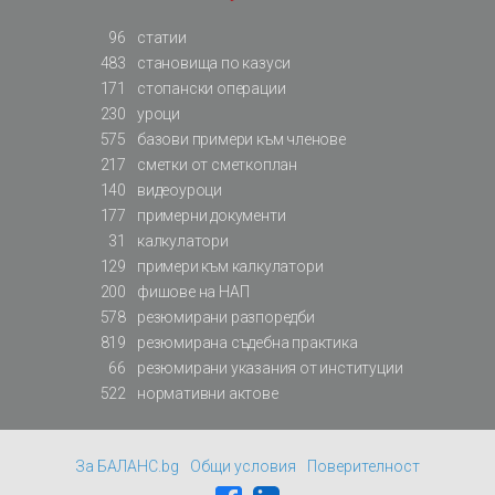
96
статии
483
становища по казуси
171
стопански операции
230
уроци
575
базови примери към членове
217
сметки от сметкоплан
140
видеоуроци
177
примерни документи
31
калкулатори
129
примери към калкулатори
200
фишове на НАП
578
резюмирани разпоредби
819
резюмирана съдебна практика
66
резюмирани указания от институции
522
нормативни актове
За БАЛАНС.bg
Общи условия
Поверителност