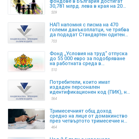
фондове в България достигат
30,781 млрд. лева в края на 2025
г.
509
НАП напомня с писма на 470
големи данъкоплатци, че трябва
да подадат Стандартен одитен
файл за данъчни цели SAF-T за
703
първи отчетен период
Фонд „Условия на труд“ отпуска
до 55 000 евро за подобряване
на работната среда в
предприятията
510
Потребители, които имат
издаден персонален
идентификационен код (ПИК), но
са забравили/изгубили същия,
564
могат да възстановят достъпа
си до електронните услуги
Тримесечният общ доход
средно на лице от домакинство
през четвъртото тримесечие на
2025 г. нараства с 9,4% спрямо
464
същия период на 2024 г.