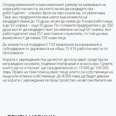
Според измененията максималният размер за заявяване на
нови работни места, за които може да кандидатства
работодател – спрямо броя на персонала му, се увеличава.
Така, ако предприятие има наети към момента на
кандидатстване до 10 души, може да наеме до 4 нови работници,
а до 50 човека – още 20 души. По-големите предприятия с до 250
души могат да кандидатстват за наемане на още 50 човека. Ако
работодателят има 251 или повече служители, то той ще има
възможност да наеме 100 нови лица.
До момента са подадени 5 733 заявления за разкриване и
субсидиране от държавата на общо 15 916 работни места по
програмата.
Хората с увреждания пък ще могат да получават средства за
изграждане на рампи, подемни платформи и асансьори. Сумите,
които ще се отпускат, ще са в диапазона от 10 000 до 100 000
лева. Право на тази помощ имат лица, които са собственици на
къщи или етажни собственици. До 8 000 лева ще бъдат давани
на хората с увреждания за преустройство на автомобилите им.