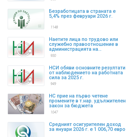
Безработицата в страната е
5,4% през февруари 2026 г.
1148
Наетите лица по трудово или
служебно правоотношение в
администрацията на
изпълнителната власт към края
930
на декември 2025 г. са 98,4
хиляди
НСИ обяви основните резултати
от наблюдението на работната
сила за 2025 г.
949
НС прие на първо четене
промените в т.нар. удължителен
закон за бюджета
1047
Средният осигурителен доход
за януари 2026 г. е 1 006,70 евро