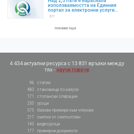
Над 2,5 пъти е нараснала
използваемостта на Единния
портал за електронни услуги
(ЕПЕУ) на НОИ през 2025 г.
511
покажи още
4 434 актуални ресурса с 13 831 връзки между
тях -
научи повече
96
статии
483
становища по казуси
171
стопански операции
230
уроци
575
базови примери към членове
217
сметки от сметкоплан
140
видеоуроци
177
примерни документи