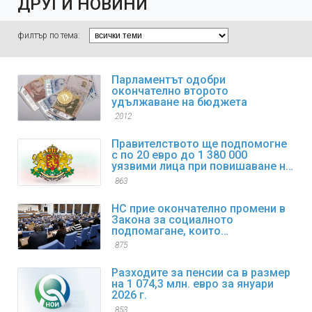
ДРУГИ НОВИНИ
филтър по тема:
Парламентът одобри
окончателно второто
удължаване на бюджета
2012
Правителството ще подпомогне
с по 20 евро до 1 380 000
уязвими лица при повишаване на
цените на горивата
863
НС прие окончателно промени в
Закона за социалното
подпомагане, които
регламентират коледните и
875
великденските добавки
Разходите за пенсии са в размер
на 1 074,3 млн. евро за януари
2026 г.
853