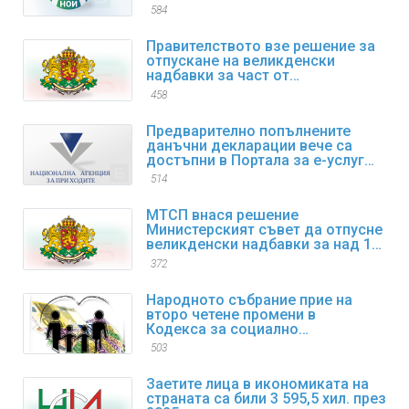
584
Правителството взе решение за
отпускане на великденски
надбавки за част от
пенсионерите
458
Предварително попълнените
данъчни декларации вече са
достъпни в Портала за е-услуги
на НАП
514
МТСП внася решение
Министерският съвет да отпусне
великденски надбавки за над 1
600 000 пенсионери
372
Народното събрание прие на
второ четене промени в
Кодекса за социално
осигуряване
503
Заетите лица в икономиката на
страната са били 3 595,5 хил. през