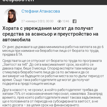
Стефани Атанасова
27 ноември 2020, 00:00
1246
Хората с увреждания могат да получат
средства за асансьор и преустройство на
автомобила
От днес държавата ще дава минимална работна заплата за до 6
месеца при наемане на безработни лица от бюрата по труда,
предава БТА.
Средствата ще се отпускат от бюрата по труда по програмата
„Заетост за теб“. До сега максималният срок, за който се
даваха пари, беше 3 месеца. Според експерти тази мярка ще
стимулира безработните лица да са по активни и да се
ангажират на бъдещите си работни места за по-дълъг период от
време. Също така работодателите ще могат да получат
подкрепа в предстоящите месеци.
Друга новост е, че срокът, в който работодателят трябва да
запази 75% от новоназначения персонал, намалява. Занапред
времето, през което работодателите имат такова задължение,
ще е половината от периода на субсидираната заетост, а не
както досега – за целия срок на финансирането.