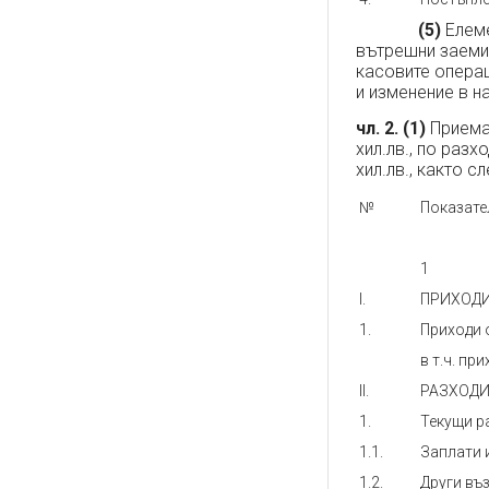
(5)
Елеме
вътрешни заеми,
касовите операц
и изменение в н
чл. 2.
(1)
Приема 
хил.лв., по разх
хил.лв., както с
№
Показате
1
I.
ПРИХОД
1.
Приходи 
в т.ч. пр
II.
РАЗХОД
1.
Текущи р
1.1.
Заплати 
1.2.
Други въ