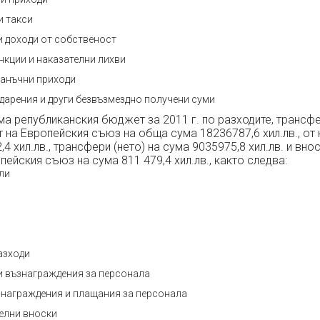
 такси
и доходи от собственост
анкции и наказателни лихви
данъчни приходи
дарения и други безвъзмездно получени суми
а републиканския бюджет за 2011 г. по разходите, трансфе
на Европейския съюз на обща сума 18236787,6 хил.лв., от 
4 хил.лв., трансфери (нето) на сума 9035975,8 хил.лв. и вно
ейския съюз на сума 811 479,4 хил.лв., както следва:
ли
И
азходи
и възнаграждения за персонала
знаграждения и плащания за персонала
елни вноски