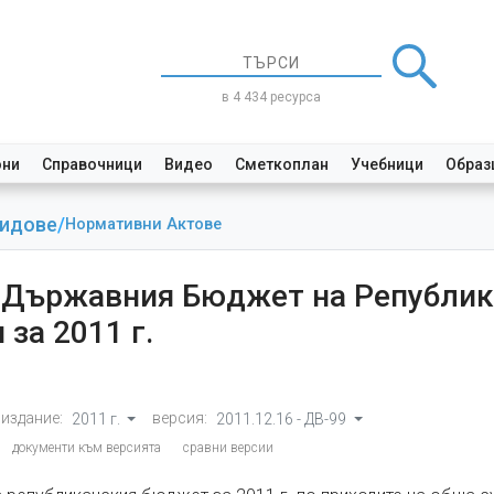
в 4 434 ресурса
они
Справочници
Видео
Сметкоплан
Учебници
Образ
Видове
/
Нормативни Актове
а Държавния Бюджет на Републик
 за 2011 г.
издание:
версия:
2011 г.
2011.12.16 - ДВ-99
документи към версията
сравни версии