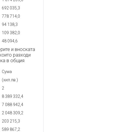
692 035,3
778 714,0
94 138,3
109 382,0
48 094,6
рите и вноската
които разходи
ска в общия
Сума
(хил.лв.)
2
8 389 332,4
7 088 942,4
2 048 309,2
203 215,3
589 867,2