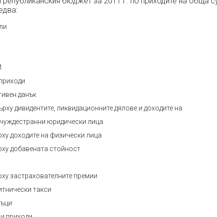
републиканския бюджет за 2011 г. по приходите на обща су
ледва:
ли
И
приходи
ивен данък
ърху дивидентите, ликвидационните дялове и доходите на
 чуждестранни юридически лица
рху доходите на физически лица
рху добавената стойност
рху застрахователните премии
итнически такси
нъци
и приходи