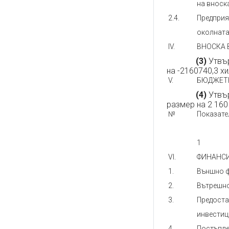
на вноск
2.4.
Предприя
околната
IV.
ВНОСКА 
(3)
Утвър
на -2160740,3 хи
V.
БЮДЖЕТНО 
(4)
Утвър
размер на 2 160 
№
Показате
1
VІ.
ФИНАНС
1.
Външно ф
2.
Вътрешно
3.
Предоста
инвестиц
4.
Постъпле