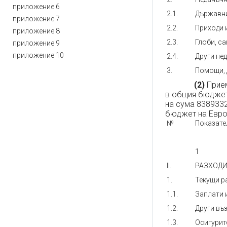
приложение 6
2.1.
Държавни
приложение 7
2.2.
Приходи 
приложение 8
2.3.
Глоби, с
приложение 9
приложение 10
2.4.
Други не
3.
Помощи, 
(2)
Прием
в общия бюджет 
на сума 8389332,
бюджет на Европ
№
Показате
1
II.
РАЗХОД
1.
Текущи р
1.1.
Заплати 
1.2.
Други въ
1.3.
Осигурит