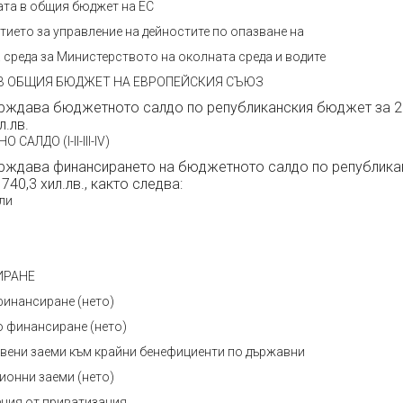
ата в общия бюджет на ЕС
тието за управление на дейностите по опазване на
 среда за Министерството на околната среда и водите
В ОБЩИЯ БЮДЖЕТ НА ЕВРОПЕЙСКИЯ СЪЮЗ
ждава бюджетното салдо по републиканския бюджет за 20
л.лв.
САЛДО (І-ІІ-ІІІ-IV)
ждава финансирането на бюджетното салдо по република
740,3 хил.лв., както следва:
ли
ИРАНЕ
инансиране (нето)
 финансиране (нето)
вени заеми към крайни бенефициенти по държавни
ионни заеми (нето)
ния от приватизация