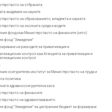
истерството на отбраната
ата академия на науките
истерството на образованието, младежта и науката
истерството на околната среда и водите
ния фонд към Министерството на финансите (нето)
я фонд "Земеделие"
покриване на разходите за приватизация и
атизационен контрол към Агенцията за приватизация и
атизационен контрол
:
ния осигурителен институт за Министерството на труда и
та политика
ната здравноосигурителна каса
истерството на финансите
истерството на здравеопазването
я фонд "Земеделие" за централния бюджет за формиране