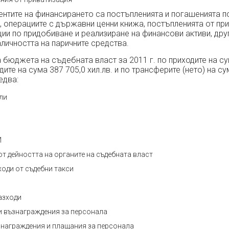
нтите на финансирането са постъпленията и погашенията п
 операциите с държавни ценни книжа, постъпленията от при
ии по придобиване и реализиране на финансови активи, др
аличността на паричните средства.
бюджета на съдебната власт за 2011 г. по приходите на су
одите на сума 387 705,0 хил.лв. и по трансферите (нето) на с
ледва:
ли
И
от дейността на органите на съдебната власт
иходи от съдебни такси
И
азходи
и възнаграждения за персонала
знаграждения и плащания за персонала