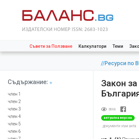
Съвети за Ползване
Калкулатори
Теми
Зак
//
Ресурси по 
Съдържание:
Закон з
България
член 1
член 2
член 3
3866
член 4
актуална версия
член 5
документи към акта
член 6
член 7