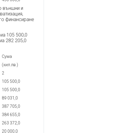
о външни и
ватизация,
уго финансиране
ма 105 500,0
ума 282 205,0
Сума
(хил.лв.)
2
105 500,0
105 500,0
89 031,0
387 705,0
384 655,0
263 372,0
20 000,0