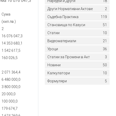
ма 16 076 047,3
Наредби и Други
18
Други Нормативни Актове
2
Сума
Съдебна Практика
119
(хил.лв.)
Становища по Казуси
51
2
Статии
10
16 076 047,3
Видеоматериали
21
14 353 683,1
Уроци
36
1 542 617,5
Статии за Промени в Акт
3
160 026,5
Новини
50
2 071 364,4
Калкулатори
10
6 480 000,0
Формуляри
5
3 800 000,0
20 000,0
100 000,0
179 674,7
1 674 269,6