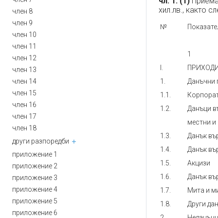
чл. 1.
(1)
Приема 
хил.лв., както с
член 8
член 9
№
Показате
член 10
член 11
1
член 12
I.
ПРИХОД
член 13
член 14
1.
Данъчни 
член 15
1.1.
Корпорат
член 16
1.2.
Данъци в
член 17
местни и
член 18
1.3.
Данък въ
други разпоредби
1.4.
Данък въ
приложение 1
1.5.
Акцизи
приложение 2
1.6.
Данък въ
приложение 3
приложение 4
1.7.
Мита и м
приложение 5
1.8.
Други да
приложение 6
2.
Неданъчн