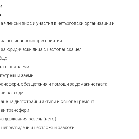
и
а
за членски внос и участия в нетърговски организации и
 за нефинансови предприятия
 за юридически лица с нестопанска цел
общо
 външни заеми
 вътрешни заеми
рансфери, обезщетения и помощи за домакинствата
ви разходи
ане на дълготрайни активи и основен ремонт
ви трансфери
на държавния резерв (нето)
а непредвидени и неотложни разходи