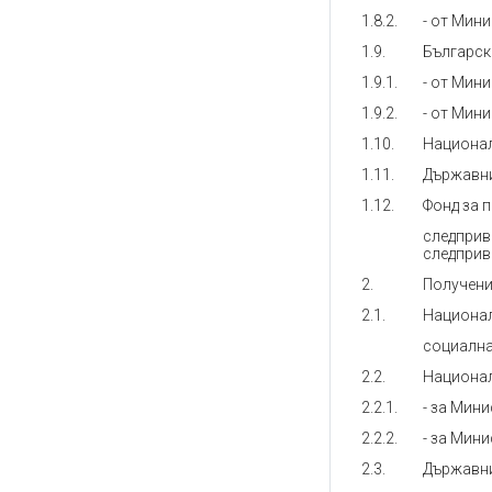
1.8.2.
- от Мин
1.9.
Българск
1.9.1.
- от Мин
1.9.2.
- от Мин
1.10.
Национал
1.11.
Държавни
1.12.
Фонд за 
следприв
следприв
2.
Получени
2.1.
Национал
социална
2.2.
Национал
2.2.1.
- за Мин
2.2.2.
- за Мин
2.3.
Държавни