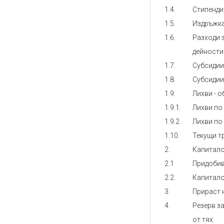
1.4.
Стипенди
1.5.
Издръжк
1.6.
Разходи 
дейности
1.7.
Субсидии
1.8.
Субсидии
1.9.
Лихви - 
1.9.1.
Лихви по
1.9.2.
Лихви по
1.10.
Текущи т
2.
Капитало
2.1
Придобив
2.2.
Капитало
3.
Прираст 
4.
Резерв з
от тях: