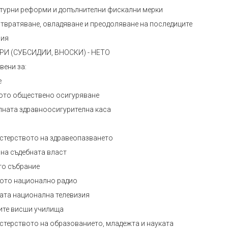
уктурни реформи и допълнителни фискални мерки
дотвратяване, овладяване и преодоляване на последиците
вия
РИ (СУБСИДИИ, ВНОСКИ) - НЕТО
вени за:
е
то обществено осигуряване
ната здравноосигурителна каса
истерството на здравеопазването
на съдебната власт
о събрание
ото национално радио
ата национална телевизия
те висши училища
истерството на образованието, младежта и науката