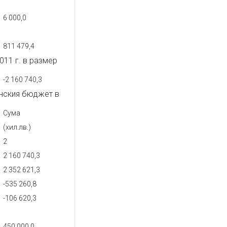
6 000,0
811 479,4
11 г. в размер
-2 160 740,3
нския бюджет в
Сума
(хил.лв.)
2
2 160 740,3
2 352 621,3
-535 260,8
-106 620,3
450 000,0