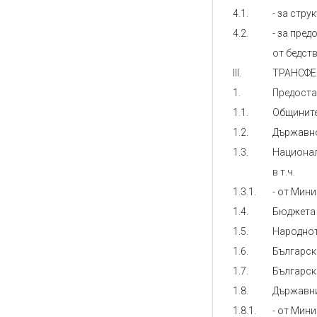
4.1.
- за стр
4.2.
- за пре
от бедст
III.
ТРАНСФЕ
1.
Предоста
1.1.
Общинит
1.2.
Държавно
1.3.
Национал
в т.ч.
1.3.1.
- от Мин
1.4.
Бюджета 
1.5.
Народнот
1.6.
Българск
1.7.
Българск
1.8.
Държавни
1.8.1.
- от Мин