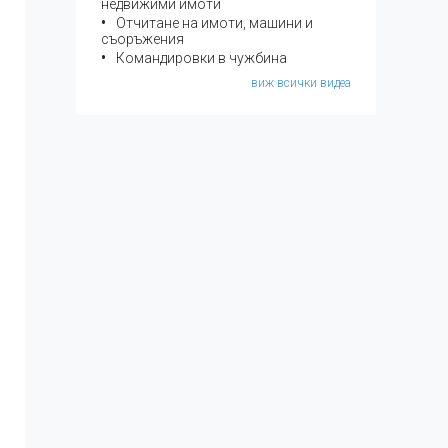
недвижими имоти
Отчитане на имоти, машини и
съоръжения
Командировки в чужбина
виж всички видеа