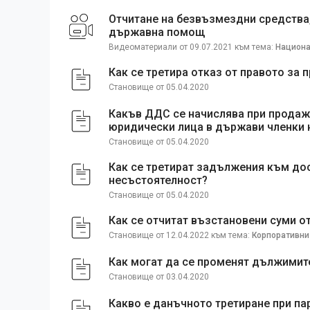
Отчитане на безвъзмездни средства
държавна помощ
Видеоматериали от 09.07.2021 към тема:
Национа
Как се третира отказ от правото за 
Становище от 05.04.2020
Какъв ДДС се начислява при продаж
юридически лица в държави членки 
Становище от 05.04.2020
Как се третират задължения към дос
несъстоятелност?
Становище от 05.04.2020
Как се отчитат възстановени суми о
Становище от 12.04.2022 към тема:
Корпоративн
Как могат да се променят дължимит
Становище от 03.04.2020
Какво е данъчното третиране при па