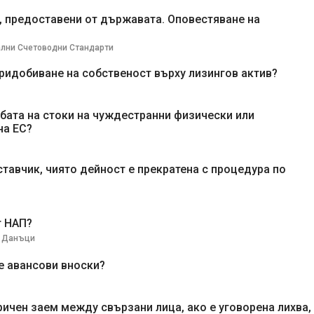
, предоставени от държавата. Оповестяване на
лни Счетоводни Стандарти
придобиване на собственост върху лизингов актив?
бата на стоки на чуждестранни физически или
на ЕС?
тавчик, чиято дейност е прекратена с процедура по
т НАП?
и Данъци
е авансови вноски?
ричен заем между свързани лица, ако е уговорена лихва,