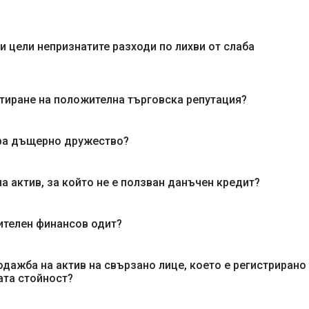
и цели непризнатите разходи по лихви от слаба
тиране на положителна търговска репутация?
ира дъщерно дружество?
а актив, за който не е ползван данъчен кредит?
ителен финансов одит?
одажба на актив на свързано лице, което е регистрирано
ата стойност?