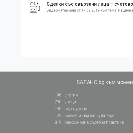
Сделки със свързани лица – счетово
Видеоматериали от 17.09.2019 към тема:
Национа
БАЛАНС.bg към момен
96
статии
230
уроци
140
видеоуроци
129
примери към калкулатори
819
резюмирана съдебна практика