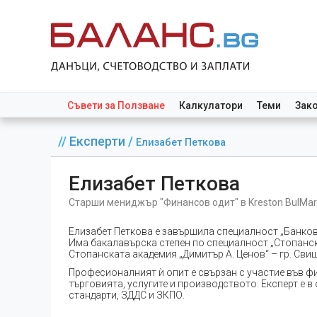
Съвети за Ползване
Калкулатори
Теми
Зак
//
Експерти
/
Елизабет Петкова
Елизабет Петкова
Старши мениджър "Финансов одит" в Kreston BulMar
Елизабет Петкова е завършила специалност „Банков
Има бакалавърска степен по специалност „Стопанск
Стопанската академия „Димитър А. Ценов“ – гр. Сви
Професионалният ѝ опит е свързан с участие във ф
търговията, услугите и производството. Експерт е
стандарти, ЗДДС и ЗКПО.