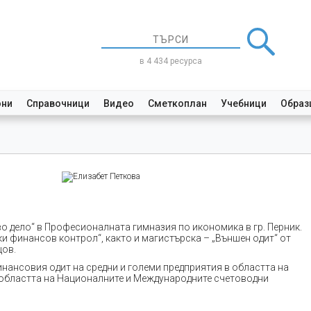
в 4 434 ресурса
они
Справочници
Видео
Сметкоплан
Учебници
Образ
о дело“ в Професионалната гимназия по икономика в гр. Перник.
и финансов контрол“, както и магистърска – „Външен одит“ от
щов.
инансовия одит на средни и големи предприятия в областта на
 в областта на Националните и Международните счетоводни