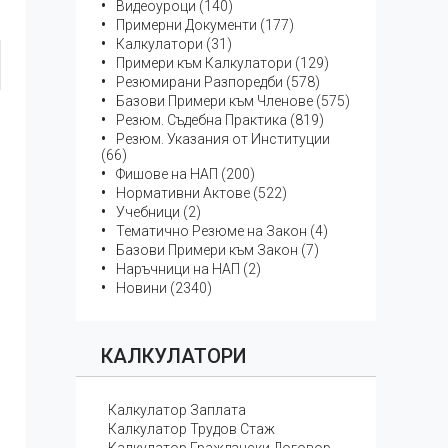
Видеоуроци (140)
Примерни Документи (177)
Калкулатори (31)
Примери към Калкулатори (129)
Резюмирани Разпоредби (578)
Базови Примери към Членове (575)
Резюм. Съдебна Практика (819)
Резюм. Указания от Институции
(66)
Фишове на НАП (200)
Нормативни Актове (522)
Учебници (2)
Тематичнo Резюме на Закон (4)
Базови Примери към Закон (7)
Наръчници на НАП (2)
Новини (2340)
КАЛКУЛАТОРИ
Калкулатор Заплата
Калкулатор Трудов Стаж