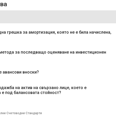
ова
на грешка за амортизация, която не е била начислена,
 метода за последващо оценяване на инвестиционен
е авансови вноски?
одажба на актив на свързано лице, което е
 е под балансовата стойност?
лни Счетоводни Стандарти