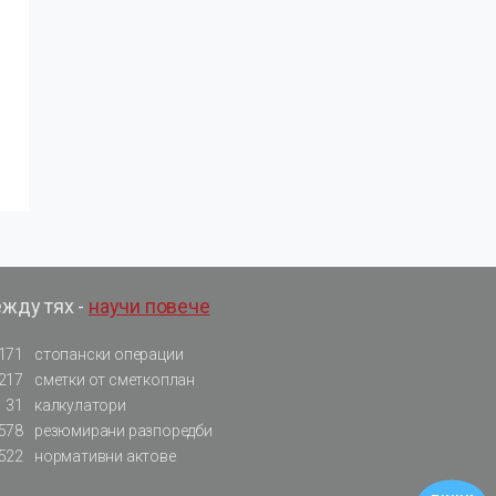
ежду тях -
научи повече
171
стопански операции
217
сметки от сметкоплан
31
калкулатори
578
резюмирани разпоредби
522
нормативни актове