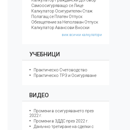
Калкулатор Граждански Договор
Самоосигуряващо се Лице
Калкулатор Осигурителен Стаж
Полагащ се Платен Отпуск
Обезщетение за Неползван Отпуск
Калкулатор Авансови Вноски
виж всички калкулатори
УЧЕБНИЦИ
Практическо Счетоводство
Практическо ТРЗ и Осигуряване
ВИДЕО
Промени в осигуряването през
2022 г.
Промени в ЗДДС през 2022 г.
Данъчно третиране на сделки с