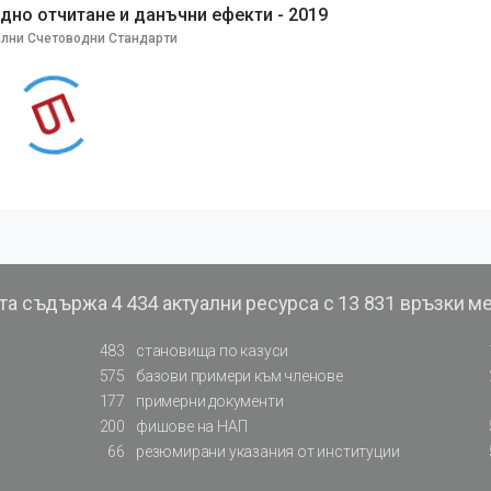
дно отчитане и данъчни ефекти - 2019
лни Счетоводни Стандарти
та съдържа
4 434 актуални ресурса с 13 831 връзки м
483
становища по казуси
575
базови примери към членове
177
примерни документи
200
фишове на НАП
66
резюмирани указания от институции