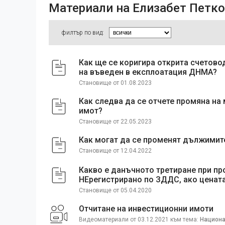
Материали на Елизабет Петк
филтър по вид:
Как ще се коригира открита счетовод
на въведен в експлоатация ДНМА?
Становище от 01.08.2023
Как следва да се отчете промяна на
имот?
Становище от 22.05.2023
Как могат да се променят дължимит
Становище от 12.04.2022
Какво е данъчното третиране при пр
НЕрегистрирано по ЗДДС, ако цената
Становище от 05.04.2020
Отчитане на инвестиционни имоти
Видеоматериали от 03.12.2021 към тема:
Национа