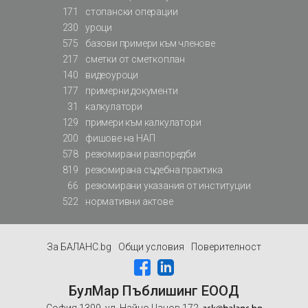
171
стопански операции
230
уроци
575
базови примери към членове
217
сметки от сметкоплан
140
видеоуроци
177
примерни документи
31
калкулатори
129
примери към калкулатори
200
фишове на НАП
578
резюмирани разпоредби
819
резюмирана съдебна практика
66
резюмирани указания от институции
522
нормативни актове
За БАЛАНС.bg
Общи условия
Поверителност
БулМар Пъблишинг ЕООД