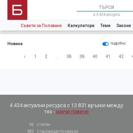
в 4 434 ресурса
Съвети за Ползване
Калкулатори
Теми
Закони
Новина
подробно
‹
1
2
...
38
39
40
41
42
4 434 актуални ресурса с 13 831 връзки между
тях -
научи повече
96
статии
483
становища по казуси