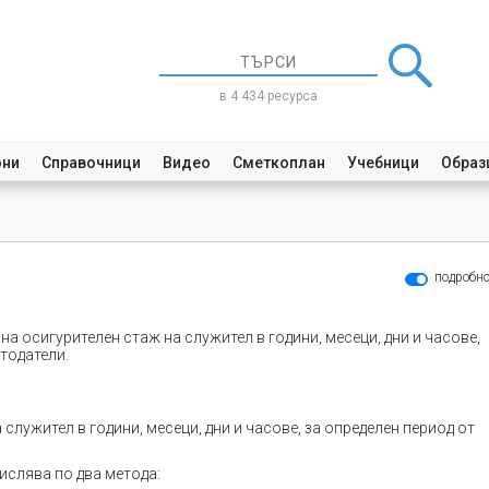
в 4 434 ресурса
они
Справочници
Видео
Сметкоплан
Учебници
Образ
подробн
а осигурителен стаж на служител в години, месеци, дни и часове,
тодатели.
лужител в години, месеци, дни и часове, за определен период от
ислява по два метода: