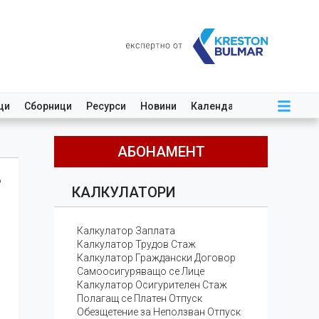
ци
Сборници
Ресурси
Новини
Календар
АБОНАМЕНТ
о
КАЛКУЛАТОРИ
Калкулатор Заплата
Калкулатор Трудов Стаж
Калкулатор Граждански Договор
Самоосигуряващо се Лице
Калкулатор Осигурителен Стаж
Полагащ се Платен Отпуск
Обезщетение за Неползван Отпуск