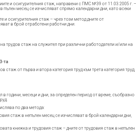
ите и осигурителния стаж, направени с ПМС №39 от 11.03.2005 г. 
 в пълен месец се изчисляват спрямо календарни дни, като всеки
те и осигурителния стаж – чрез този метод дните от
яват в брой отработени работни дни.
на трудов стаж на служител при различни работодатели и/или на
3-та
в стаж от първа и втора категория труд към трета категория труд,
в години, месеци и дни, за определен период от време, съобразно
руд.
ислява по два метода:
овия стаж в непълен месец се изчисляват в брой календарни дни,
довата книжка и трудовия стаж – дните от трудовия стаж в непълен