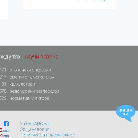
ежду тях -
научи повече
171
стопански операции
217
сметки от сметкоплан
31
калкулатори
578
резюмирани разпоредби
522
нормативни актове
пиши
ни
За БАЛАНС.bg
Общи условия
Политика за поверителност