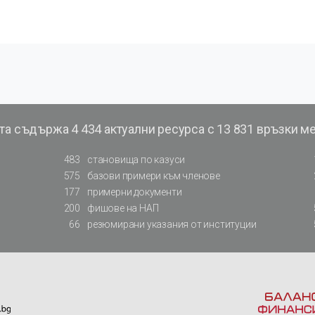
та съдържа
4 434 актуални ресурса с 13 831 връзки м
483
становища по казуси
575
базови примери към членове
177
примерни документи
200
фишове на НАП
66
резюмирани указания от институции
: