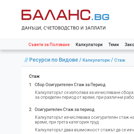
Съвети за Ползване
Калкулатори
Теми
Зак
//
Ресурси по Видове
/
/
Калкулатори
Стаж
Стаж
Сбор Осигурителен Стаж за Период
Калкулаторът се използва за изчисляване сбора н
за определен период от време, при различни рабо
Осигурителен Стаж за период
Калкулаторът изчислявава осигурителен стаж на с
време, при трета категория труд.
Калкулаторът дава възможност стажът да се изч