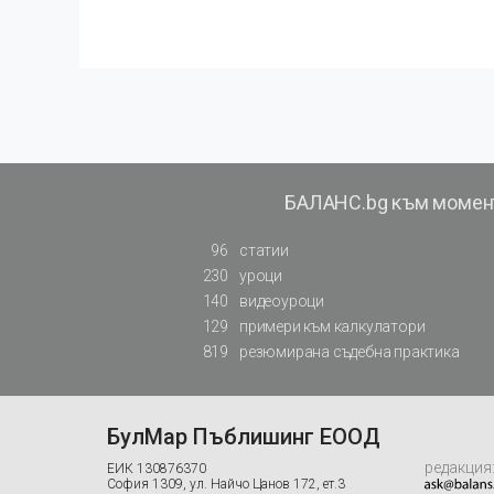
БАЛАНС.bg към момен
96
статии
230
уроци
140
видеоуроци
129
примери към калкулатори
819
резюмирана съдебна практика
БулМар Пъблишинг ЕООД
редакция
ЕИК 130876370
София 1309, ул. Найчо Цанов 172, ет.3