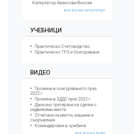
Калкулатор Авансови Вноски
–
виж всички калкулатори
УЧЕБНИЦИ
Практическо Счетоводство
Практическо ТРЗ и Осигуряване
ВИДЕО
Промени в осигуряването през
2022 г.
Промени в ЗДДС през 2022 г.
Данъчно третиране на сделки с
недвижими имоти
Отчитане на имоти, машини и
съоръжения
Командировки в чужбина
виж всички видеа