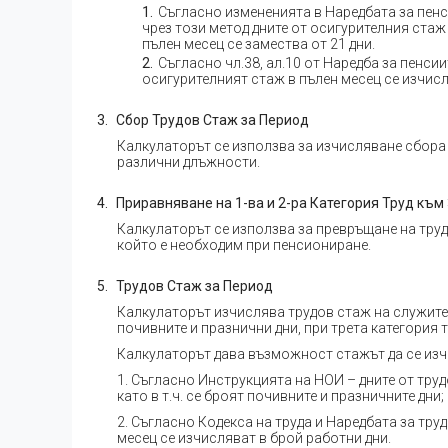
Съгласно измененията в Наредбата за пенси
чрез този метод дните от осигурителния стаж
пълен месец се замества от 21 дни.
Съгласно чл.38, ал.10 от Наредба за пенсии
осигурителният стаж в пълен месец се изчисл
Сбор Трудов Стаж за Период
Калкулаторът се използва за изчисляване сбора 
различни длъжности.
Приравняване на 1-ва и 2-ра Категория Труд към 
Калкулаторът се използва за превръщане на трудо
който е необходим при пенсиониране.
Трудов Стаж за Период
Калкулаторът изчислява трудов стаж на служител 
почивните и празнични дни, при трета категория т
Калкулаторът дава възможност стажът да се изч
1. Съгласно Инструкцията на НОИ – дните от труд
като в т.ч. се броят почивните и празничните дни;
2. Съгласно Кодекса на труда и Наредбата за тру
месец се изчисляват в брой работни дни.