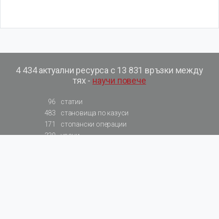
4 434 актуални ресурса с 13 831 връзки между
тях -
научи повече
96
статии
483
становища по казуси
171
стопански операции
230
уроци
575
базови примери към членове
217
сметки от сметкоплан
140
видеоуроци
177
примерни документи
31
калкулатори
129
примери към калкулатори
200
фишове на НАП