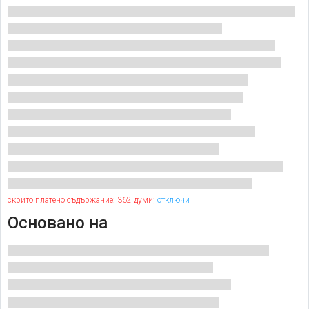
скрито платено съдържание: 362 думи;
отключи
Основано на