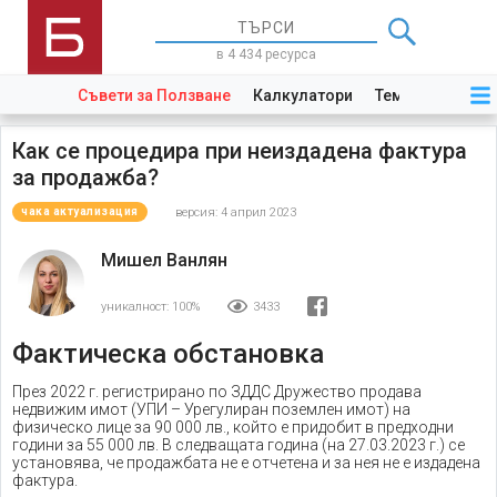
в 4 434 ресурса
Съвети за Ползване
Калкулатори
Теми
Закони
Как се процедира при неиздадена фактура
за продажба?
версия: 4 април 2023
чака актуализация
Мишел Ванлян
уникалност:
100%
3433
Фактическа обстановка
През 2022 г. регистрирано по ЗДДС Дружество продава
недвижим имот (УПИ – Урегулиран поземлен имот) на
физическо лице за 90 000 лв., който е придобит в предходни
години за 55 000 лв. В следващата година (на 27.03.2023 г.) се
установява, че продажбата не е отчетена и за нея не е издадена
фактура.