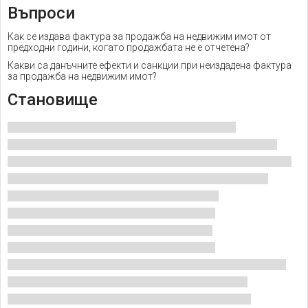
Въпроси
Как се издава фактура за продажба на недвижим имот от
предходни години, когато продажбата не е отчетена?
Какви са данъчните ефекти и санкции при неиздадена фактура
за продажба на недвижим имот?
Становище