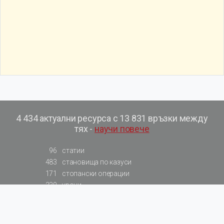
4 434 актуални ресурса с 13 831 връзки между
тях -
научи повече
96
статии
483
становища по казуси
171
стопански операции
230
уроци
575
базови примери към членове
217
сметки от сметкоплан
140
видеоуроци