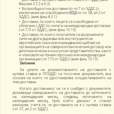
Фишове 3.2.2 и 6.3)
Вътреобщностни доставки по чл.7 от ЗДДС (с
изключение на освободените
ВОД
по чл. 38, ал.2 от
ЗДДС), (виж фиш 8.3.1)
Доставки, по които лицата са освободени от
облагане с ДДС по силата на международни договори
(чл.173 от ЗДДС), (виж фиш 10.13)
Доставки, по които получатели са въоръжените
сили на други държави или институциите на
европейския съюз или командвания/щабове на
организацията на северноатлантическия договор или
дипломатически и консулски представителства, както
и членовете на техния персонал или международни
организации (чл.173 от ЗДДС) (виж фиш 10.13)
Запомни:
За целите на документирането на доставките с
нулева ставка в ППЗДДС са посочени документите, въз
основа на които се удостоверява осъществяването на
тези доставки.
Когато доставчикът не се е снабдил с документите,
доказващи извършването на доставката до изтичането
на календарния месец, следващ изтичането на
календарния месец, през който данъкът е станал
изискуем, счита се, че доставката не е с нулева ставка
(чл. 37, ал.2 от ЗДДС).