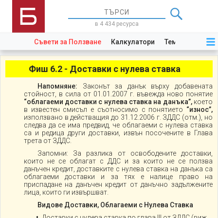
в 4 434 ресурса
Съвети за Ползване
Калкулатори
Теми
Закони
Фиш 6.2 - Доставки с нулева ставка
Напомняне:
Законът за данък върху добавената
стойност, в сила от 01.01.2007 г. въвежда ново понятие
“облагаеми доставки с нулева ставка на данъка”,
което
в известен смисъл е съотносимо с понятието
“износ”,
използвано в действащия до 31.12.2006 г. ЗДДС (отм.), но
следва да се има предвид, че облагаеми с нулева ставка
са и редица други доставки, извън посочените в Глава
трета от ЗДДС.
Запомни: За разлика от освободените доставки,
които не се облагат с ДДС и за които не се ползва
данъчен кредит, доставките с нулева ставка на данъка са
облагаеми доставки и за тях е налице право на
приспадане на данъчен кредит от данъчно задължените
лица, които ги извършват.
Видове Доставки, Облагаеми с Нулева Ставка
Доставки с нулева ставка по глава ІІІ от ЗДДС (виж