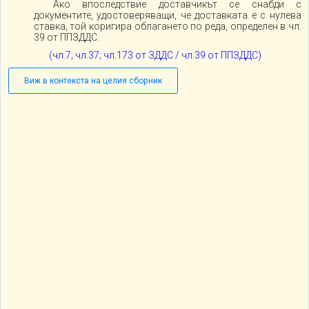
Ако впоследствие доставчикът се снабди с
документите, удостоверяващи, че доставката е с нулева
ставка, той коригира облагането по реда, определен в чл.
39 от ППЗДДС.
(чл.7; чл.37; чл.173 от ЗДДС / чл.39 от ППЗДДС)
Виж в контекста на целия сборник