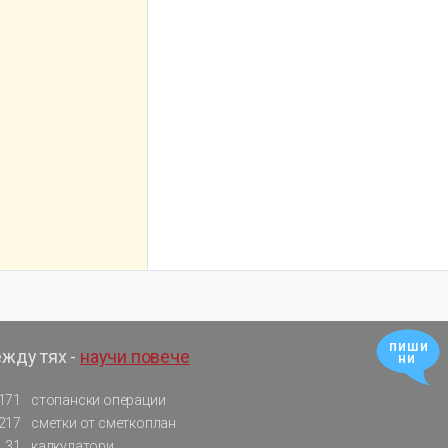
пиши
ежду тях -
научи повече
ни
171
стопански операции
217
сметки от сметкоплан
31
калкулатори