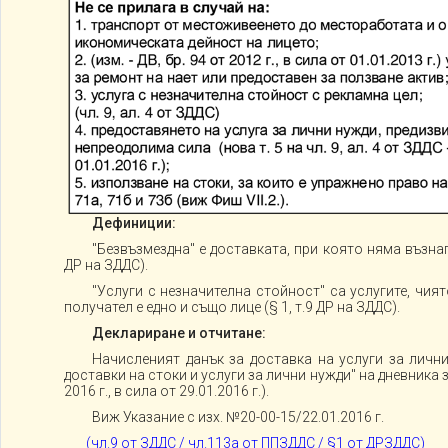
Дефиниции:
"Безвъзмездна" е доставката, при която няма възна
ДР на ЗДДС).
"Услуги с незначителна стойност" са услугите, чият
получател е едно и също лице (§ 1, т.9 ДР на ЗДДС).
Деклариране и отчитане:
Начисленият данък за доставка на услуги за лични
доставки на стоки и услуги за лични нужди" на дневника за
2016 г., в сила от 29.01.2016 г.).
Виж Указание с изх. №20-00-15/22.01.2016 г.
(чл.9 от ЗДДС / чл.113а от ППЗДДС / §1 от ДРЗДДС)