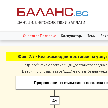
Съвети за Ползване
Калкулатори
Теми
Зак
Фиш 2.7 - Безвъзмездни доставки на услуг
За да е обект на облагане с ДДС, доставката следва д
В изрично определени от ЗДДС хипотези безвъзмездн