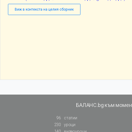
Виж в контекста на целия сборник
БАЛАНС.bg към момен
96
статии
230
уроци
140
видеоуроци