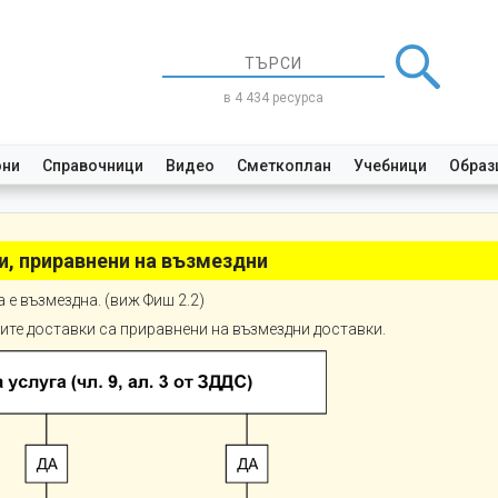
в 4 434 ресурса
они
Справочници
Видео
Сметкоплан
Учебници
Образ
и, приравнени на възмездни
а е възмездна. (виж Фиш 2.2)
ите доставки са приравнени на възмездни доставки.