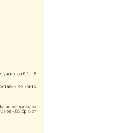
ученото (§ 1, т.8
доставки, по които
Начислен данък за
 нов - ДВ, бр. 8 от