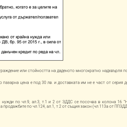
граждение или стойността на даденото многократно надхвърля пол
о пазарна цена е под 30 лв. и доставката им не е част от серия 
 нужди по чл.9, ал.3, т.1 и 2 от ЗДДС се посочва в колона 16 "
 продажбите по чл.124, ал.1, т.2 от същия закон (чл.113а от ППЗДДС