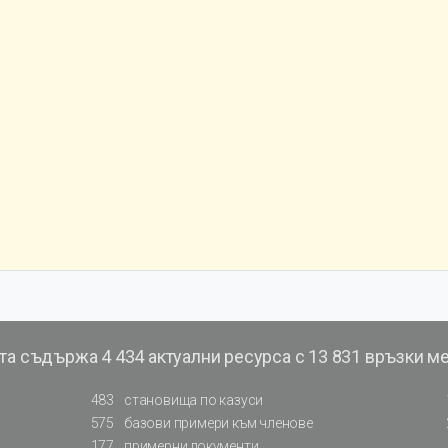
та съдържа
4 434 актуални ресурса с 13 831 връзки м
483
становища по казуси
575
базови примери към членове
177
примерни документи