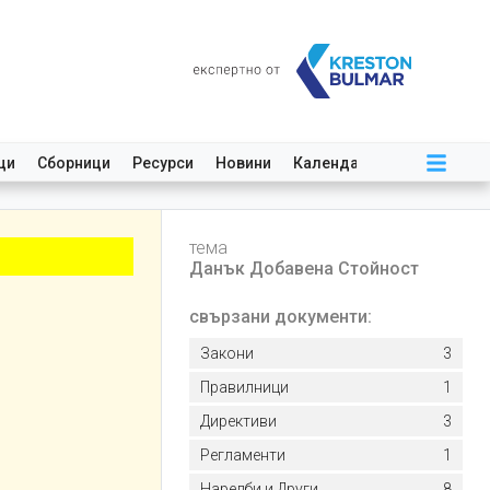
ци
Сборници
Ресурси
Новини
Календар
тема
Данък Добавена Стойност
свързани документи:
Закони
3
Правилници
1
Директиви
3
Регламенти
1
Наредби и Други
8