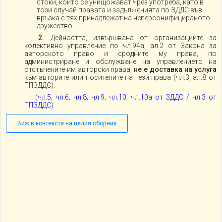
стоки, които се унищожават чрез употреба, като в
този случай правата и задълженията по ЗДДС във
връзка с тях принадлежат на неперсонифицираното
дружество.
2.
Дейността, извършвана от организациите за
колективно управление по чл.94а, ал.2 от Закона за
авторското право и сродните му права, по
администриране и обслужване на управлението на
отстъпените им авторски права,
не е доставка на услуга
към авторите или носителите на тези права (чл.3, ал.8 от
ППЗДДС).
(чл.5; чл.6; чл.8; чл.9; чл.10; чл.10а от ЗДДС / чл.3 от
ППЗДДС)
Виж в контекста на целия сборник