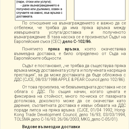
По отношение на възнаграждението е важно да се
отбележи, че трябва да има пряка връзка между
извършената услуга/доставка и полученото
възнаграждение. В таза насока се е произнесъл Съдът на
Европейския съюз (СЕС)
дело С-102/86.
Понятието
пряка връзка
, което окачествява
възмездна доставка, е било определено от Съда на
Европейските общности.
Съдът е постановил, „че трябва да съществува пряка
връзка между доставената услуга и получената насрещна
престация”, за да може доставката да бъде обложена с
ДДС (CJCE, 08/03/1988 APPLE & PEAR Council дело 102/86).
От това произлиза, че безвъзмездната доставка не се
облага с ДДС. По същия начин, когато цената е
фиксирана на стойност, много по-ниска от пазарната
дотолкова, доколкото може да се окачестви като
дарение, съответната доставка е извън обхвата на ДДС
поради липса на пряка връзка. (CJCE, 01/04 1992, Hong-
Kong Trade Development Council, дело 16/93; 03/03/1994,
TOLSMA дело C-16/93; 26/06/2003, MKG, дело C-05/01).
Видове възмездни доставки