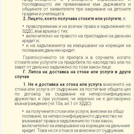
последващото им преминаване към държавата и
общините от заявителите при закриване на детските
градини и училищата.
2. Лицето, което получава стоките или услугите
, е:
правоприемник и на всички права и задължения по
ЗДДС, във връзка с тях;
включително на правото на приспадане на данъчен
кредит и;
и на задълженията за извършване на корекция на
ползвания данъчен кредит.
Горепосоченото се прилага и в случаите, когато
стоките или услугите са придобити по наследство или по
завет от данъчно задължено по този закон лице.
Г. Липса на доставка на стоки или услуги в други
случаи
1.
Не е доставка на стока или услуга
внасянето на
стока или услуга от съдружник за постигане общата цел
по договор за създаване на неперсонифицирано
дружество и при условие, че изрично не е договорено
възнаграждение (чл.10а, ал.1 от ЗДДС).
за получените стоки или услуги, внесени за общо
ползване, за неперсонифицираното дружество не
възникват права и задължения по този закон,
включително за извършване на корекции на данъчния
кредит. Това не се отнася за внесени от съдружник