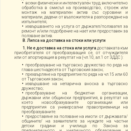
всеки физически и интелектуален труд, включително
обработка в смисъл на производство, строеж или
монтаж на материален актив със суровини и
материали, дадени от възложителя в разпореждане на
изпълнителя;
извършването на услуга от държател/ползвател за
ремонт и/или подобрение на нает или предоставен за
ползване актив.
В. Липса на доставка на стоки или услуги
1.
Не е доставка на стока или услуга
доставката към
приобретателя от преобразуващия се, от отчуждителя
или от апортиращия в резултат на (чл.10, ал.1 от ЗДДС ):
преобразуване на търговско дружество по реда на
глава шестнадесета от Търговския закон;
прехвърляне на предприятие по реда на чл.15 или 60
от Търговския закон;
извършване на непарична вноска в търговско
дружество;
преобразуване на бюджетни организации,
държавни или общински предприятия, в резултат на
което новообразуваните организации или
предприятия са универсални правоприемници на
преобразуваните.
предоставяне за ползване на имоти от държавата/
общините/ на заявителите за нуждите на частни
детски градини и училища по Закона за
предучилищното и училищното образование и