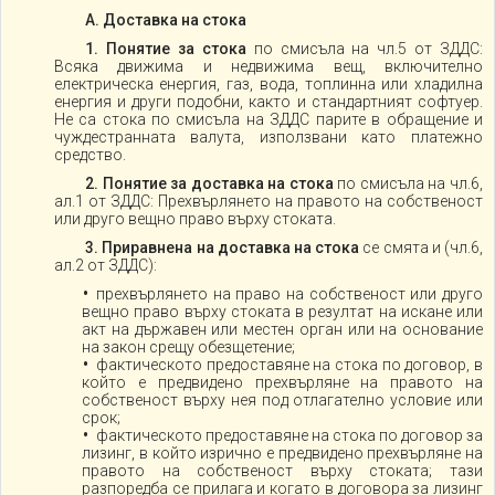
А. Доставка на стока
1. Понятие за стока
по смисъла на чл.5 от ЗДДС:
Всяка движима и недвижима вещ, включително
електрическа енергия, газ, вода, топлинна или хладилна
енергия и други подобни, както и стандартният софтуер.
Не са стока по смисъла на ЗДДС парите в обращение и
чуждестранната валута, използвани като платежно
средство.
2. Понятие за доставка на стока
по смисъла на чл.6,
ал.1 от ЗДДС: Прехвърлянето на правото на собственост
или друго вещно право върху стоката.
3. Приравнена на доставка на стока
се смята и (чл.6,
ал.2 от ЗДДС):
прехвърлянето на право на собственост или друго
вещно право върху стоката в резултат на искане или
акт на държавен или местен орган или на основание
на закон срещу обезщетение;
фактическото предоставяне на стока по договор, в
който е предвидено прехвърляне на правото на
собственост върху нея под отлагателно условие или
срок;
фактическото предоставяне на стока по договор за
лизинг, в който изрично е предвидено прехвърляне на
правото на собственост върху стоката; тази
разпоредба се прилага и когато в договора за лизинг