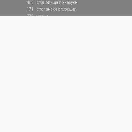
483
становища по казуси
171
стопански операции
230
уроци
575
базови примери към членове
217
сметки от сметкоплан
140
видеоуроци
177
примерни документи
31
калкулатори
129
примери към калкулатори
200
фишове на НАП
578
резюмирани разпоредби
819
резюмирана съдебна практика
66
резюмирани указания от институции
522
нормативни актове
За БАЛАНС.bg
Общи условия
Поверителност
БулМар Пъблишинг ЕООД