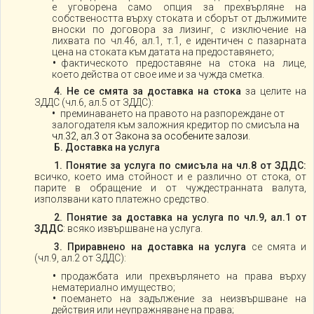
е уговорена само опция за прехвърляне на
собствеността върху стоката и сборът от дължимите
вноски по договора за лизинг, с изключение на
лихвата по чл.46, ал.1, т.1, е идентичен с пазарната
цена на стоката към датата на предоставянето;
фактическото предоставяне на стока на лице,
което действа от свое име и за чужда сметка.
4. Не се смята за доставка на стока
за целите на
ЗДДС (чл.6, ал.5 от ЗДДС):
преминаването на правото на разпореждане от
залогодателя към заложния кредитор по смисъла
на
чл.32, ал.3 от Закона за особените залози.
Б. Доставка на услуга
1.
Понятие за услуга по смисъла на чл.8 от ЗДДС:
всичко, което има стойност и е различно от стока, от
парите в обращение и от чуждестранната валута,
използвани като платежно средство.
2. Понятие за доставка на услуга по чл.9, ал.1 от
ЗДДС
: всяко извършване на услуга.
3. Приравнено на доставка на услуга
се смята и
(чл.9, ал.2 от ЗДДС):
продажбата или прехвърлянето на права върху
нематериално имущество;
поемането на задължение за неизвършване на
действия или неупражняване на права;