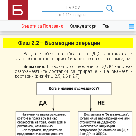
в 4 434 ресурса
Съвети за Ползване
Калкулатори
Теми
Закони
Фиш 2.2 – Възмездни операции
За да е обект на облагане с ДДС, доставката и
вътреобщностното придобиване следва да са възмездни.
Внимание:
В изрично определени от ЗДДС хипотези
безвъзмездните доставки са приравнени на възмездни
доставки (виж Фиш 2.5, 2.6 и 2.7).