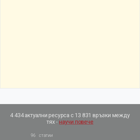
4 434 актуални ресурса с 13 831 връзки между
тях -
научи повече
96
статии