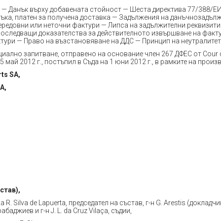
 — Данък върху добавената стойност — Шеста директива 77/388/Е
нъка, платен за получена доставка — Задължения на данъчнозадъл
ередовни или неточни фактури — Липса на задължителни реквизити
Последващи доказателства за действителното извършване на факт
тури — Право на възстановяване на ДДС — Принцип на неутралитет
иално запитване, отправено на основание член 267 ДФЕС от Cour 
25 май 2012 г., постъпил в Съда на 1 юни 2012 г., в рамките на прои
ts SA,
A,
,
став),
 R. Silva de Lapuerta, председател на състав, г-н G. Arestis (докладчик)
рабаджиев и г-н J. L. da Cruz Vilaça, съдии,