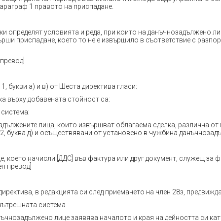
параграф 1 правото на приспадане.
ки определят условията и реда, при които на данъчнозадължено ли
рши приспадане, което то не е извършило в съответствие с разпор
 превод]
1, букви a) и в) от Шеста директива гласи:
ка върху добавената стойност са:
 система:
адължените лица, които извършват облагаема сделка, различна от 
 2, буква д) и осъществявани от установено в чужбина данъчнозадъ
е, което начисли [ДДС] във фактура или друг документ, служещ за фа
н превод]
директива, в редакцията си след приемането на член 28з, предвижда
вътрешната система
нъчнозадължено лице заявява началото и края на дейността си ка