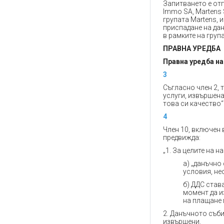
Запитването е отп
Immo SA, Martens S
групата Martens, 
приспадане на дан
в рамките на груп
ПРАВНА УРЕДБА
Правна уредба н
3
Съгласно член 2, 
услуги, извършен
това си качество“
4
Член 10, включен 
предвижда:
„1. За целите на 
a) „данъчно
условия, не
б) ДДС став
момент да и
на плащане 
2. Данъчното съби
извършени.