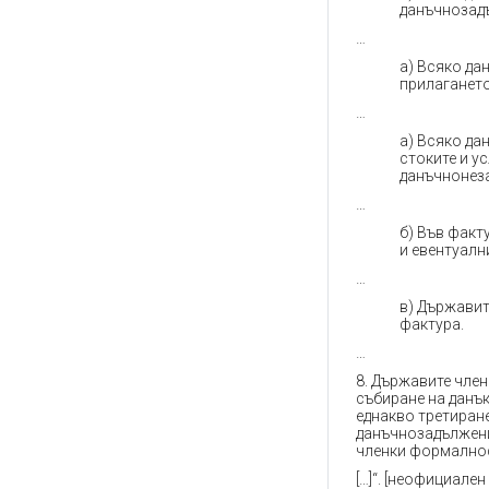
данъчнозадъ
…
а) Всяко да
прилагането
…
a) Всяко да
стоките и у
данъчнонеза
…
б) Във факт
и евентуалн
…
в) Държавит
фактура.
…
8. Държавите член
събиране на данък
еднакво третиране
данъчнозадължени
членки формалнос
[…]“. [неофициален