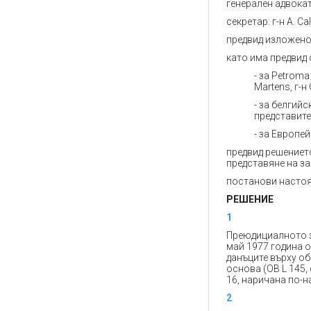
генерален адвокат:
секретар: г-н A. Ca
предвид изложено
като има предвид
- за Petroma
Martens, г-н
- за белгийс
представите
- за Европей
предвид решението
представяне на з
постанови насто
РЕШЕНИЕ
1
Преюдициалното з
май 1977 година 
данъците върху о
основа (ОВ L 145, 
16, наричана по-н
2