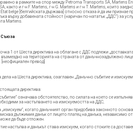
равено в рамките на спор между Petroma Transports SA, Martens Éne
A, както и г-н F. Martens, г-н G. Martens и г-н T. Martens, които заед
и État belge [белгийската държава] относно отказа ѝ да им признае п
ъка върху добавената стойност (наричан по-нататък „ДДС“) за усл
ата Martens.
а Съюза
точка 1 от Шеста директива на облагане с ДДС подлежи „доставката
а възмездно на територията на страната от данъчнозадължено лице
. [неофициален превод]
в дела на Шеста директива, озаглавен „Данъчно събитие и изискуем
настоящата директива:
 събитие“ означава обстоятелство, по силата на което се изпълня
обходими за настъпването на изискуемостта на ДДС;
а „изискуем“, когато данъчният орган придобива законното основа
зисква дължимия данък от лицето платец на данъка, независимо от 
може да бъде отложен.
тие настъпва и данъкът става изискуем, когато стоките са доставе