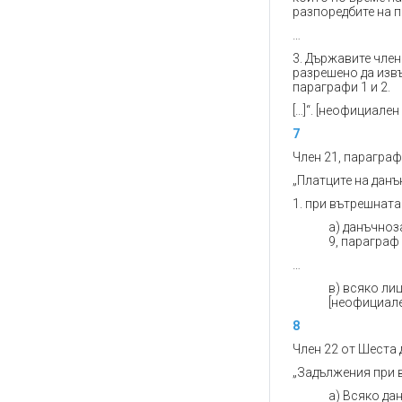
разпоредбите на 
…
3. Държавите член
разрешено да извъ
параграфи 1 и 2.
[…]“. [неофициален
7
Член 21, параграф 
„Платците на данъ
1. при вътрешната
a) данъчноз
9, параграф
…
в) всяко лиц
[неофициале
8
Член 22 от Шеста 
„Задължения при 
a) Всяко да