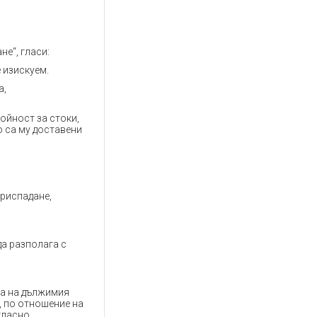
не“, гласи:
 изискуем.
а,
ойност за стоки,
о са му доставени
приспадане,
 да разполага с
ма на дължимия
, по отношение на
гласно