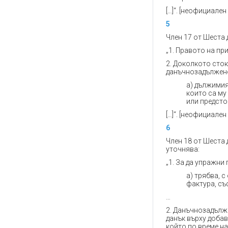
[…]“. [неофициален
5
Член 17 от Шеста 
„1. Правото на пр
2. Доколкото сток
данъчнозадължено
a) дължимия
които са му
или предсто
[…]“. [неофициален
6
Член 18 от Шеста 
уточнява:
„1. За да упражни
a) трябва, с
фактура, съ
…
2. Данъчнозадълж
данък върху добав
който по време н