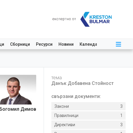
ци
Сборници
Ресурси
Новини
Календар
тема
Данък Добавена Стойност
свързани документи:
Закони
3
Богомил Димов
Правилници
1
Директиви
3