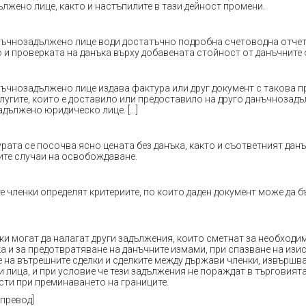
лжено лице, както и настъпилите в тази дейност промени.
нъчнозадължено лице води достатъчно подробна счетоводна отчет
 и проверката на данъка върху добавената стойност от данъчните 
нъчнозадължено лице издава фактура или друг документ с такова п
слугите, които е доставило или предоставило на друго данъчнозадъ
дължено юридическо лице. […]
урата се посочва ясно цената без данъка, както и съответният данъ
ите случаи на освобождаване.
е членки определят критериите, по които даден документ може да б
ки могат да налагат други задължения, които сметнат за необходи
а и за предотвратяване на данъчните измами, при спазване на изи
 на вътрешните сделки и сделките между държави членки, извършв
 лица, и при условие че тези задължения не пораждат в търговият
ти при преминаването на границите.
 превод]