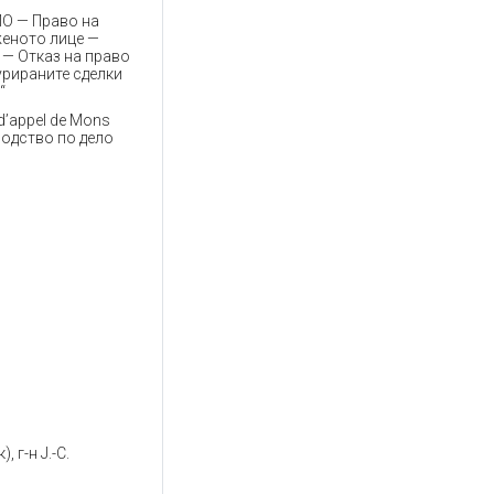
ИО — Право на
женото лице —
 — Отказ на право
урираните сделки
“
d’appel de Mons
зводство по дело
, г-н J.-C.