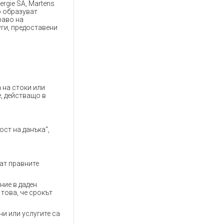
rgie SA, Martens
но образуват
раво на
уги, предоставени
 на стоки или
, действащо в
ост на данъка“,
ват правните
ние в даден
това, че срокът
ни или услугите са