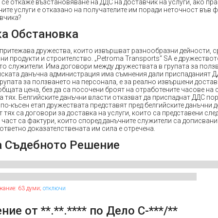
 се откаже възстановяване на ДДС на доставчик на услуги, ако пр
ните услуги е отказано на получателите им поради неточност във ф
авчика?
а Обстановка
” притежава дружества, които извършват разнообразни дейности, с
ни продукти и строителство. „Petroma Transports“ SA е дружеството
то служители. Има договори между дружествата в групата за полз
йската данъчна администрация има съмнения дали приспаданият Д
групата за ползването на персонала, е за реално извършени достав
общата цена, без да са посочени броят на отработените часове на 
а тях. Белгийските данъчни власти отказват да приспаднат ДДС по
 по-късен етап дружествата представят пред белгийските данъчни 
т тях са договори за доставка на услуги, които са представени сл
а част са фактури, които според данъчните служители са дописвани
ответно доказателствената им сила е отречена.
а Съдебното Решение
жание: 63 думи;
отключи
ие от **.**.**** по Дело С-***/**