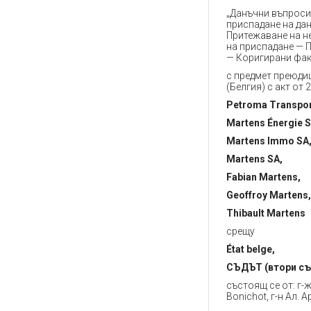
„Данъчни въпроси
приспадане на да
Притежаване на н
на приспадане — 
— Коригирани фак
с предмет преюдиц
(Белгия) с акт от 
Petroma Transpor
Martens Énergie S
Martens Immo SA
Martens SA,
Fabian Martens,
Geoffroy Martens,
Thibault Martens
срещу
État belge,
СЪДЪТ (втори съ
състоящ се от: г-жа
Bonichot, г-н Ал. А