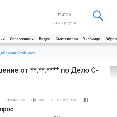
в 4 434 ресурса
они
Справочници
Видео
Сметкоплан
Учебници
Образ
обавена Стойност
ение от **.**.**** по Дело С-
28 май 2020
1864
уникалност:
100%
прос