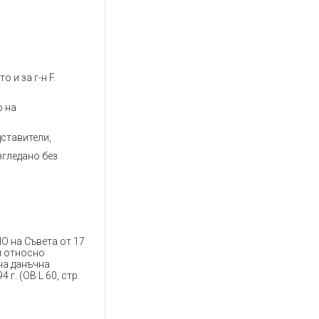
о и за г-н F.
о на
дставители,
згледано без
О на Съвета от 17
и относно
на данъчна
г. (ОВ L 60, стр.