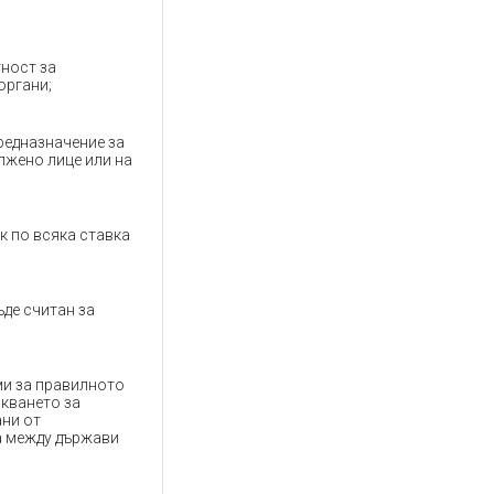
ност за
органи;
редназначение за
лжено лице или на
к по всяка ставка
ъде считан за
ми за правилното
скването за
ани от
а между държави