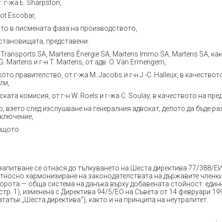
 г-жа E. Sharpston,
lot Escobar,
то в писмената фаза на производството,
 становищата, представени:
 Transports SA, Martens Énergie SA, Martens Immo SA, Martens SA, какт
 G. Martens и г-н T. Martens, от адв. O. Van Ermengem,
кото правителство, от г-жа M. Jacobs и г-н J.-C. Halleux, в качествот
ли,
ската комисия, от г-н W. Roels и г-жа C. Soulay, в качеството на пре
, взето след изслушване на генералния адвокат, делото да бъде ра
аключение,
ящото
апитване се отнася до тълкуването на Шеста директива 77/388/ЕИ
относно хармонизиране на законодателствата на държавите членк
борота — обща система на данъка върху добавената стойност: един
стр. 1), изменена с Директива 94/5/ЕО на Съвета от 14 февруари 1994 
ататък „Шеста директива“), както и на принципа на неутралитет.