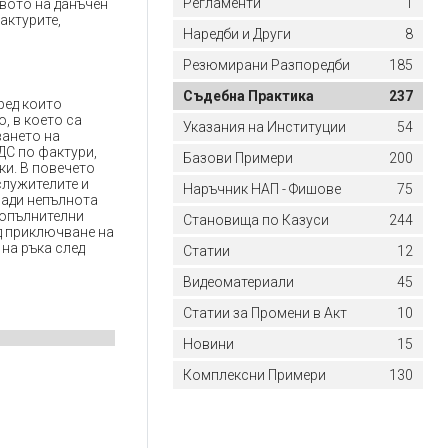
Регламенти
1
авото на данъчен
актурите,
Наредби и Други
8
Резюмирани Разпоредби
185
Съдебна Практика
237
ред които
, в което са
Указания на Институции
54
ването на
ДС по фактури,
Базови Примери
200
ки. В повечето
служителите и
Наръчник НАП - Фишове
75
ради непълнота
допълнителни
Становища по Казуси
244
ед приключване на
 на ръка след
Статии
12
Видеоматериали
45
Статии за Промени в Акт
10
Новини
15
Комплексни Примери
130