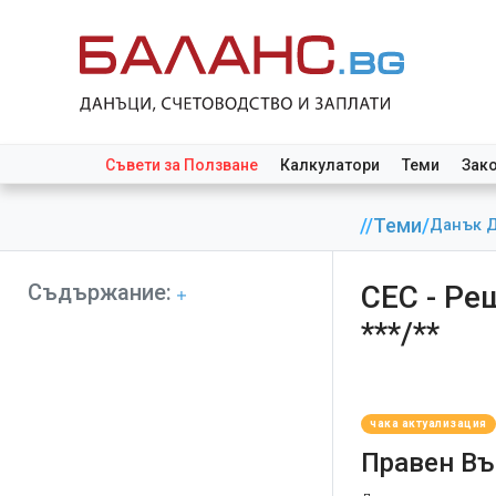
Съвети за Ползване
Калкулатори
Теми
Зак
//
Теми
/
Данък Д
Съдържание:
СЕС - Реш
***/**
чака актуализация
Правен Въ