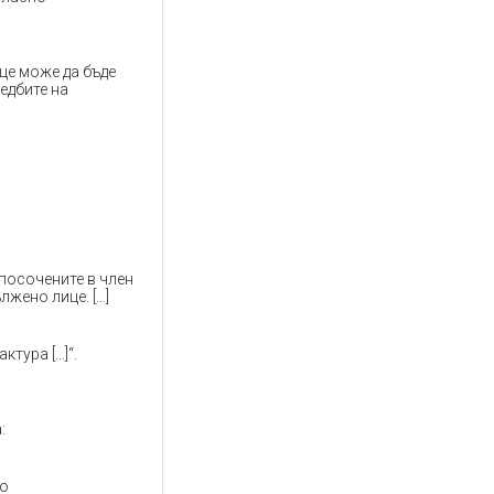
це може да бъде
едбите на
посочените в член
лжено лице. […]
ктура […]“.
:
то