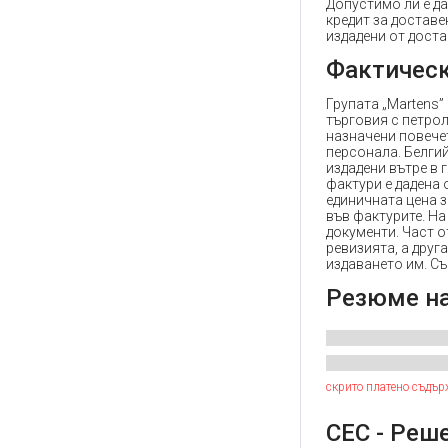
Допустимо ли е да
кредит за доставе
издадени от дост
Фактическ
Групата „Martens
търговия с петрол
назначени повече
персонала. Белги
издадени вътре в 
фактури е дадена 
единичната цена з
във фактурите. На
документи. Част о
ревизията, а друг
издаването им. Съ
Резюме н
скрито платено съдър
СЕС - Решен