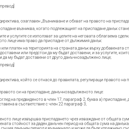
 превод]
директива, озаглавен „Възникване и обхват на правото на приспада
испадане възниква, когато подлежащият на приспадане данък стане
ите и услугите се използват за целите на неговата облагаема сделк
то лице има право да приспадне от дължимия данък:
 или платен на територията на страната данък върху добавената ст
 доставени или предстои да му бъдат доставени, и за услугите, коит
и да му бъдат доставени от друго данъчнозадължено лице;
 превод]
директива, който се отнася до правилата, регулиращи правото на 
 правото си на приспадане, данъчнозадълженото лице:
 оглед на предвиденото в член 17, параграф 2, буква а) приспадане,
ставена в съответствие с член 22 параграф 3;
еното лице извършва приспадането чрез изваждане от общата су
ената стойност за даден данъчен период на общата сума на данъка
а същия данъчен период е възникнало и може да бъде упражнено съ