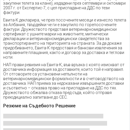
закупени телета за клане), издадени през септември и октомври
2007 г. от Експертис-7, с цел приспадане на ДДС по тези
фактури.
Евита-К декларира, че през посочените месеци е изнесло телета
за Албания, твърдейки че ги е закупило по горепосочените
фактури. Дружеството представя ветеринарномедицински
сертификат с ушните марки на животните, митнически
декларации и ветеринарномедицински свидетелства за
транспортирането на територията на страната. За да докаже
придобиването, Евита-К предоставя и банкови извлечения за
направените плащания, както и договор за доставка и теглови
ноти.
НАП прави ревизия на Евита-К, във връзка с която изискват от
доставчика информация за доставките, които той е направил.
От отговорите са установени непълноти на
ветеринарномедицински формалности и в счетоводството на
доставчика. НАП приема за недоказани извършените доставки
и съответно – отказва право на приспадане на ДДС по тях.
Дружеството обжалва отказа пред съда, който отправя
преюдициално запитване до СЕС.
Резюме на Съдебното Решение