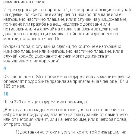
намаления на цените.
2. Чрез дерогация от параграф 1, не се прави корекция в случай
на сделки, по които не е извършено никакво плащане или е
извършено частично плащане, или в случай на унищожаване,
погиване или кражба на вещ, надлежно доказани или
потвърдени, или в случай на стоки, запазени за целите на
даването на подаръци с малка стойност или даването на
мостри, посочени в член 16.
Въпреки това, в случай на сделки, по които не е извършено
никакво плащане или е извършено частично плащане, или в
случай кражба, държавите членки могат да изискват
извършването на корекция“.
9
Съгласно член 186 от посочената директива държавите членки
определят подробните правила за прилагане на членове 184 и
185 от нея.
10
Член 220 от същата директива предвижда:
„Всяко данъчнозадължено лице осигурява по отношение на
изброените по-долу издаването на фактура или от самия него,
или от неговия клиент, или на негово име, или в негова полза,
от трето лице:
1) доставки на стоки и услуги, които той е извършил на