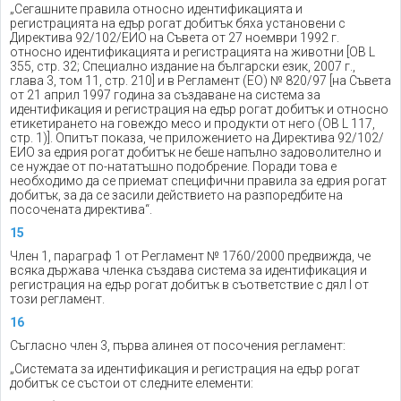
„Сегашните правила относно идентификацията и
регистрацията на едър рогат добитък бяха установени с
Директива 92/102/ЕИО на Съвета от 27 ноември 1992 г.
относно идентификацията и регистрацията на животни [ОВ L
355, стр. 32; Специално издание на български език, 2007 г.,
глава 3, том 11, стр. 210] и в Регламент (ЕО) № 820/97 [на Съвета
от 21 април 1997 година за създаване на система за
идентификация и регистрация на едър рогат добитък и относно
етикетирането на говеждо месо и продукти от него (ОВ L 117,
стр. 1)]. Опитът показа, че приложението на Директива 92/102/
ЕИО за едрия рогат добитък не беше напълно задоволително и
се нуждае от по-нататъшно подобрение. Поради това е
необходимо да се приемат специфични правила за едрия рогат
добитък, за да се засили действието на разпоредбите на
посочената директива“.
15
Член 1, параграф 1 от Регламент № 1760/2000 предвижда, че
всяка държава членка създава система за идентификация и
регистрация на едър рогат добитък в съответствие с дял I от
този регламент.
16
Съгласно член 3, първа алинея от посочения регламент:
„Системата за идентификация и регистрация на едър рогат
добитък се състои от следните елементи: