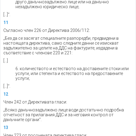
друго данъчнозадължено лице или на данъчно
незадължено юридическо лице;
[…]“.
11
Съгласно член 226 от Директива 2006/112:
„Без да се засягат специалните разпоредби, предвидени в
настоящата директива, само следните данни се изискват
задължително за целите на ДДС на фактурите, издадени в
съответствие с членове 220 и 221:
[…]
6. количеството и естеството на доставените стоки или
услуги, или степента и естеството на предоставените
услуги;
[…]“.
12
Член 242 от Директивата гласи:
„Всяко данъчнозадължено лице води достатъчно подробна
отчетност за прилагания ДДС и за неговия контрол от
данъчните органи“.
13
Член 273 от посочената директива гласи: