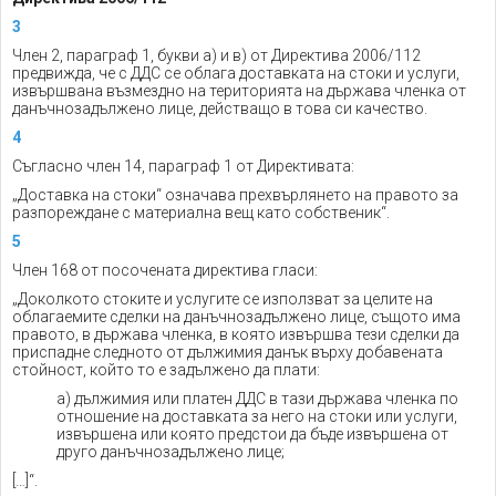
3
Член 2, параграф 1, букви а) и в) от Директива 2006/112
предвижда, че с ДДС се облага доставката на стоки и услуги,
извършвана възмездно на територията на държава членка от
данъчнозадължено лице, действащо в това си качество.
4
Съгласно член 14, параграф 1 от Директивата:
„Доставка на стоки“ означава прехвърлянето на правото за
разпореждане с материална вещ като собственик“.
5
Член 168 от посочената директива гласи:
„Доколкото стоките и услугите се използват за целите на
облагаемите сделки на данъчнозадължено лице, същото има
правото, в държава членка, в която извършва тези сделки да
приспадне следното от дължимия данък върху добавената
стойност, който то е задължено да плати:
a) дължимия или платен ДДС в тази държава членка по
отношение на доставката за него на стоки или услуги,
извършена или която предстои да бъде извършена от
друго данъчнозадължено лице;
[…]“.