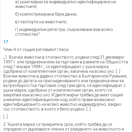
a) ушни марки за индивидуално идентифициране на
животните;
б) компютризирана база данни;
в) паспорти на животните;
г) индивидуални регистри, съхранявани във всяко
стопанство“.
17
Член 4 от същия регламент гласи:
„1. Всички животни в стопанството, родени след 31 декември
1997 г. или предназначени за търговия в рамките на Общността
след 1 януари 1998 г., се идентифицират с ушна марка,
одобрена от компетентния орган, закачена на всяко ухо. […]
Всички животни в дадено стопанство в България или Румъния,
родени до датата на присъединяването или предназначени за
вътреобщностна търговия след тази дата, се идентифицират с
ушна марка, одобрена от компетентния орган, която се
закрепва към всяко ухо. И двете марки трябва да имат същия
уникален идентификационен код, който прави възможно
идентифицирането на всяко животно индивидуално, заедно
със стопанството, в което е било родено. […]
[…]
2. Ушната марка се прикрепя в срок, който трябва да се
определи от държавата членка от раждането на животното и