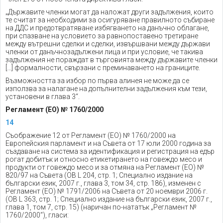
„Държавите членки могат да наложат други задължения, които
те считат за необходими за осигуряване правилното събиране
на ДДС и предотвратяване избягването на данъчно облагане,
при спазване на условието за равнопоставено третиране
между вътрешни сделки и сделки, извършвани между държави
членки от данъчнозадължени лица и при условие, че такива
задължения не пораждат в търговията между държавите членки
[…] формалности, свързани с преминаването на границите.
Възможността за избор по първа алинея не може да се
използва за налагане на допълнителни задължения към тези,
установени в глава 3“.
Регламент (ЕО) № 1760/2000
14
Съображение 12 от Регламент (ЕО) № 1760/2000 на
Европейския парламент и на Съвета от 17 юли 2000 година за
създаване на система за идентификация и регистрация на едър
рогат добитък и относно етикетирането на говеждо месо и
продукти от говеждо месо и за отмяна на Регламент (ЕО) №
820/97 на Съвета (ОВ L 204, стр. 1; Специално издание на
български език, 2007 г., глава 3, том 34, стр. 186), изменен с
Регламент (ЕО) № 1791/2006 на Съвета от 20 ноември 2006 г.
(ОВ L 363, стр. 1; Специално издание на български език, 2007 г.,
глава 1, том 7, стр. 15) (наричан по-нататък „Регламент №
1760/2000“), гласи: