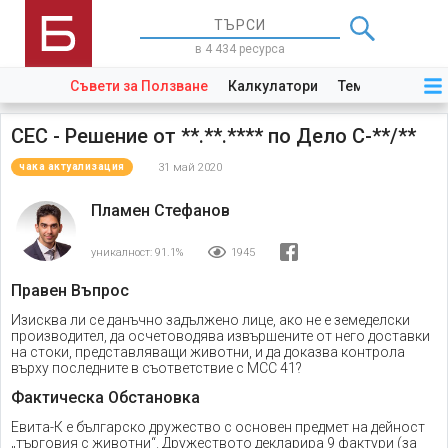
в 4 434 ресурса
Съвети за Ползване
Калкулатори
Теми
Закони
СЕС - Решение от **.**.**** по Дело С-**/**
31 май 2020
чака актуализация
Пламен Стефанов
уникалност:
91.1%
1945
Правен Въпрос
Изисква ли се данъчно задължено лице, ако не е земеделски
производител, да осчетоводява извършените от него доставки
на стоки, представляващи животни, и да доказва контрола
върху последните в съответствие с МСС 41?
Фактическа Обстановка
Евита-К е българско дружество с основен предмет на дейност
„търговия с животни“. Дружеството декларира 9 фактури (за