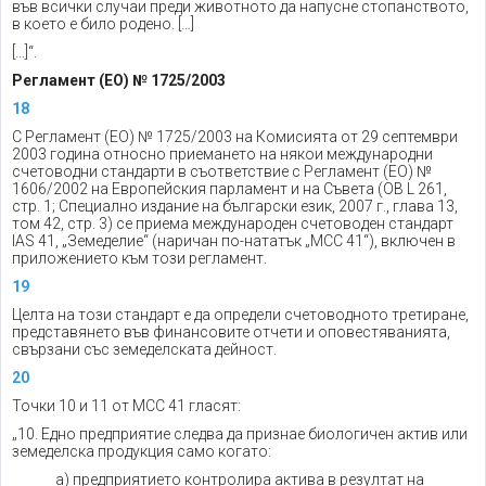
във всички случаи преди животното да напусне стопанството,
в което е било родено. […]
[…]“.
Регламент (ЕО) № 1725/2003
18
С Регламент (ЕО) № 1725/2003 на Комисията от 29 септември
2003 година относно приемането на някои международни
счетоводни стандарти в съответствие с Регламент (ЕО) №
1606/2002 на Европейския парламент и на Съвета (ОВ L 261,
стр. 1; Специално издание на български език, 2007 г., глава 13,
том 42, стр. 3) се приема международен счетоводен стандарт
IAS 41, „Земеделие“ (наричан по-нататък „МСС 41“), включен в
приложението към този регламент.
19
Целта на този стандарт е да определи счетоводното третиране,
представянето във финансовите отчети и оповестяванията,
свързани със земеделската дейност.
20
Точки 10 и 11 от МСС 41 гласят:
„10. Едно предприятие следва да признае биологичен актив или
земеделска продукция само когато:
a) предприятието контролира актива в резултат на