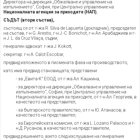
Директора на дирекция „Обжалване и управление на
изпълнението“, София, при Централно управление на
Националната агенция за приходите (
НАП)
,
СЪДЪТ (втори състав),
състоящ се от: г-жа R. Silva de Lapuerta (докладчик), председател
на състав, г-н G. Arestis, г-н J.-C. Bonichot, г-н Ал. Арабаджиев и г-
н J. L. da Cruz Vilaça, съдии,
генерален адвокат: г-жа J. Kokott,
секретар: г-н A. Calot Escobar,
предвид изложеното в писмената фаза на производството,
като има предвид становищата, представени:
- за „Евита-К“ ЕООД, от г-жа Ал. Кашкина,
- за директора на дирекция „Обжалване и управление на
изпълнението“, София, при Централно управление на
Националната агенция за приходите, от г-н Ал. Георгиев, в
качеството на представител,
- за българското правителство, от г-н Ю. Атанасов, в
качеството на представител,
- за Европейската комисия, от г-жа L. Lozano Palacios и г-
н Д. Русанов, в качеството на представители,
предвид решението, взето след изслушване на генералния