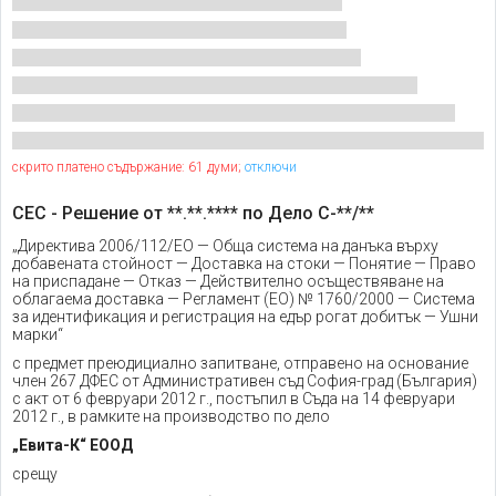
скрито платено съдържание: 61 думи;
отключи
СЕС - Решение от **.**.**** по Дело С-**/**
„Директива 2006/112/ЕО — Обща система на данъка върху
добавената стойност — Доставка на стоки — Понятие — Право
на приспадане — Отказ — Действително осъществяване на
облагаема доставка — Регламент (ЕО) № 1760/2000 — Система
за идентификация и регистрация на едър рогат добитък — Ушни
марки“
с предмет преюдициално запитване, отправено на основание
член 267 ДФЕС от Административен съд София-град (България)
с акт от 6 февруари 2012 г., постъпил в Съда на 14 февруари
2012 г., в рамките на производство по дело
„Евита-К“ ЕООД
срещу