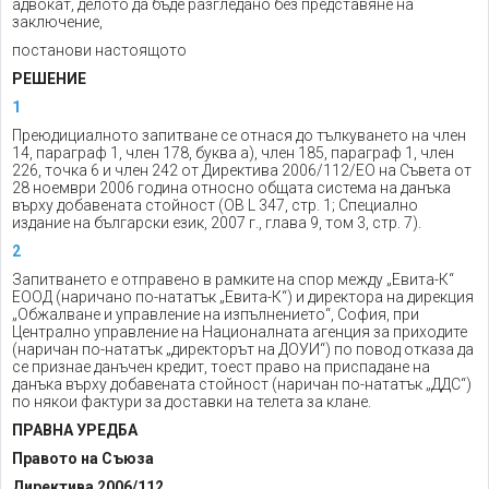
адвокат, делото да бъде разгледано без представяне на
заключение,
постанови настоящото
РЕШЕНИЕ
1
Преюдициалното запитване се отнася до тълкуването на член
14, параграф 1, член 178, буква а), член 185, параграф 1, член
226, точка 6 и член 242 от Директива 2006/112/ЕО на Съвета от
28 ноември 2006 година относно общата система на данъка
върху добавената стойност (ОВ L 347, стр. 1; Специално
издание на български език, 2007 г., глава 9, том 3, стр. 7).
2
Запитването е отправено в рамките на спор между „Евита-К“
ЕООД (наричано по-нататък „Евита-К“) и директора на дирекция
„Обжалване и управление на изпълнението“, София, при
Централно управление на Националната агенция за приходите
(наричан по-нататък „директорът на ДОУИ“) по повод отказа да
се признае данъчен кредит, тоест право на приспадане на
данъка върху добавената стойност (наричан по-нататък „ДДС“)
по някои фактури за доставки на телета за клане.
ПРАВНА УРЕДБА
Правото на Съюза
Директива 2006/112