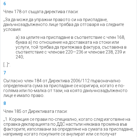
6
Член 178 от същата директива гласи:
„За да може да упражни правото си на приспадане,
данъчнозадълженото лице трябва да отговаря на следните
условия:
a) за целите на приспадане в съответствие с член 168,
буква а) по отношение на доставката на стоки или
услуги, той трябва да притежава фактура, съставена в
съответствие с членове 220—236 и членове 238, 239 и
240;
[…]“.
7
Съгласно член 184 от Директива 2006/112 първоначално
определената сума за приспадане се коригира, когато е по-
голяма или по-малка от тази, на която данъчнозадълженото
лице е имало право.
8
Член 185 от Директивата гласи:
„1. Корекция се прави по-специално, когато след изготвяне на
справка-декларацията по ДДС настъпи някаква промяна във
факторите, използвани за определяне на сумата за приспадане,
например когато покупките се анулират или се получат