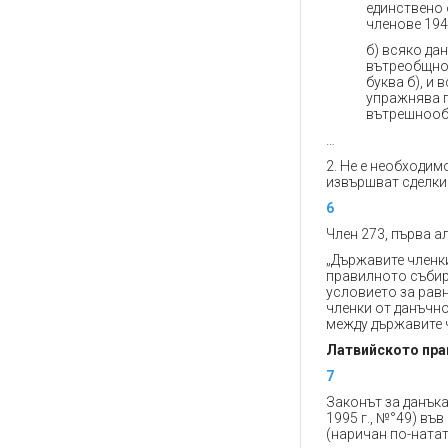
единствено 
членове 194
б) всяко да
вътреобщнос
буква б), и
упражнява п
вътрешнооб
…
2. Не е необходи
извършват сделки 
6
Член 273, първа а
„Държавите членки
правилното събир
условието за рав
членки от данъчн
между държавите 
Латвийското пра
7
Законът за данъка 
1995 г., №°49) в
(наричан по-нататъ