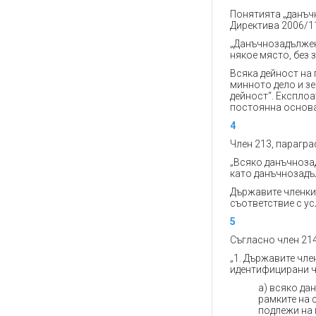
Понятията „данъчн
Директива 2006/11
„Данъчнозадължен
някое място, без 
Всяка дейност на 
минното дело и зе
дейност“. Експлоа
постоянна основа
4
Член 213, парагра
„Всяко данъчноза
като данъчнозадъ
Държавите членки 
съответствие с ус
5
Съгласно член 214
„1. Държавите чле
идентифицирани ч
а) всяко да
рамките на 
подлежи на 