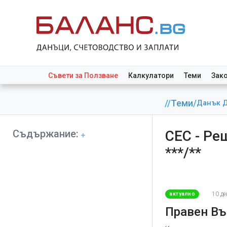
Съвети за Ползване
Калкулатори
Теми
Зак
//
Теми
/
Данък Д
Съдържание:
СЕС - Реш
***/**
10 д
актуално
Правен Въ