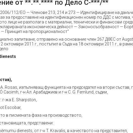
ие от **.**.**** по Дело С-***/**
 2006/112/ЕО — Членове 213, 214 и 273 — Идентифициране на данъ
аз за предоставяне на идентификационен номер по ДДС с мотива, 
то лице не разполага с материални, технически и финансови сред
екларираната икономическа дейност — Законосъобразност — Бор
 — Принцип на пропорционалност“
иално запитване, отправено на основание член 267 ДФЕС от Augstā
12 октомври 2011 г., постъпил в Съда на 18 октомври 2011 г., в рамк
дело
dienests
став),
н A. Rosas, изпълняващ функцията на председател на втори състав, 
 Ó Caoimh, г-н Aл. Арабаджиев и г-н C. G. Fernlund, съдии,
 г-жа E. Sharpston,
lot Escobar,
то в писмената фаза на производството,
 становищата, представени:
ieņēmumu dienests, от г-н T. Kravalis, в качеството на представител,