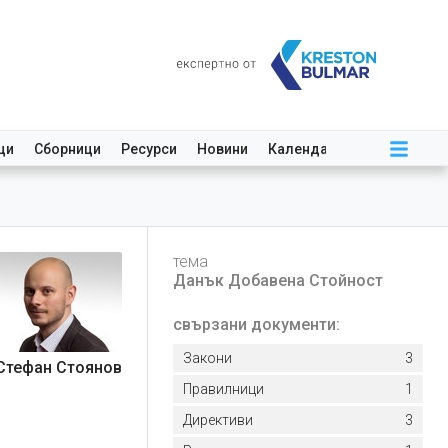
ци
Сборници
Ресурси
Новини
Календар
тема
Данък Добавена Стойност
свързани документи:
Закони
3
Стефан Стоянов
Правилници
1
Директиви
3