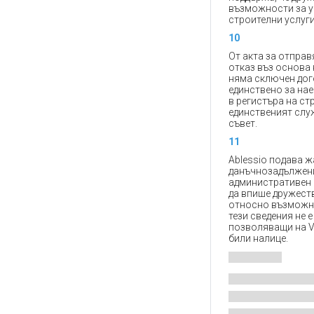
възможности за у
строителни услуги
10
От акта за отправ
отказ въз основа 
няма сключен дог
единствено за нае
в регистъра на ст
единственият служ
съвет.
11
Ablessio подава ж
данъчнозадълженит
административен с
да впише дружеств
относно възможно
тези сведения не 
позволяващи на VI
били налице.