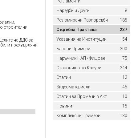
Регламенти
1
Наредби и Други
8
Резюмирани Разпоредби
185
риални,
по строителни
Съдебна Практика
237
Указания на Институции
54
елите на ДДС за
 били прехвърляни
Базови Примери
200
Наръчник НАП - Фишове
75
Становища по Казуси
244
Статии
12
Видеоматериали
45
Статии за Промени в Акт
10
Новини
15
Комплексни Примери
130