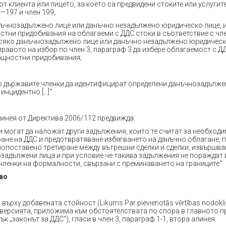
от клиента или лицето, за което са предвидени стоките или услугите
—197 и член 199;
нъчнозадължено лице или данъчно незадължено юридическо лице,
тни придобивания на облагаеми с ДДС стоки в съответствие с член
 всяко данъчнозадължено лице или данъчно незадължено юридическ
равото на избор по член 3, параграф 3 да избере облагаемост с ДД
щностни придобивания;
мо държавите членки да идентифицират определени данъчнозадълже
инцидентно […]“.
линея от Директива 2006/112 предвижда:
 могат да наложат други задължения, които те считат за необходи
ане на ДДС и предотвратяване избягването на данъчно облагане, п
нопоставено третиране между вътрешни сделки и сделки, извършв
озадължени лица и при условие че такива задължения не пораждат 
членки на формалности, свързани с преминаването на границите“.
во
върху добавената стойност (Likums Par pievienotās vērtības nodokli, 
ъв версията, приложима към обстоятелствата по спора в главното 
к „законът за ДДС“), гласи в член 3, параграф 1-1, втора алинея: