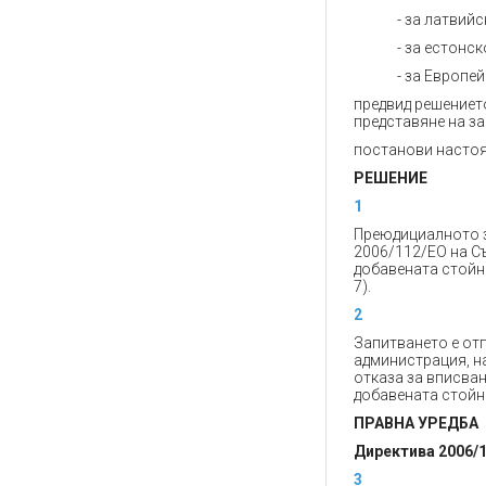
- за латвийс
- за естонск
- за Европей
предвид решението
представяне на з
постанови насто
РЕШЕНИЕ
1
Преюдициалното за
2006/112/ЕО на С
добавената стойнос
7).
2
Запитването е отп
администрация, на
отказа за вписван
добавената стойно
ПРАВНА УРЕДБА
Директива 2006/
3