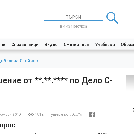
в 4 434 ресурса
они
Справочници
Видео
Сметкоплан
Учебници
Образ
обавена Стойност
ение от **.**.**** по Дело С-
екември 2019
1913
уникалност:
92.7%
прос