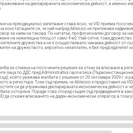
пражняване на декларираната икономическа дейност, а именно и
.
яне на преюдициално запитване става ясно, че VID приема посочен
на констатациите си, че най-напред Ablessio не притежава недвиж
овор за наем на такова. По-нататък, професионален договор за на
мане на нежилищна площ от само 4 м2. Най-сетне, това дружество 
роителните дружества и не е осъществявало никаква дейност от съ
ител на дружеството, вероятно незаплатен, е бил председателят н
алба за отмяна на посочените решения за отказ за вписване в рег
е лица по ДДС пред Аdministratīvā rajona tiesa (Първоинстанционе
ъд), който уважава жалбата с решение от 20 октомври 2009 г. и р
ото в регистъра. Този съд приема, че Ablessio е предоставил на VI
стите си да упражнява декларираната икономическа дейност и че
е била оспорена. Поради това според същия съд предвидените в зак
D да откаже вписването на даден икономически оператор в този ре