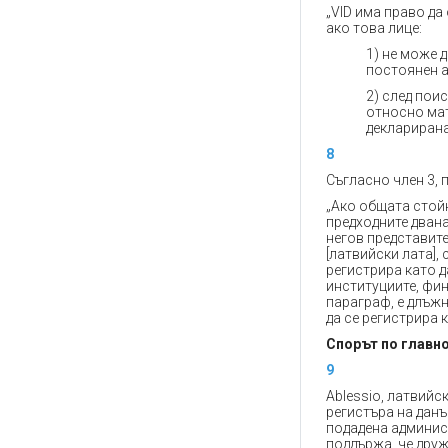
„VID има право да
ако това лице:
1) не може 
постоянен а
2) след пои
относно мат
декларирана
8
Съгласно член 3, 
„Ако общата стойн
предходните двана
негов представите
[латвийски лата],
регистрира като д
институциите, фи
параграф, е длъж
да се регистрира 
Спорът по главн
9
Ablessio, латвийс
регистъра на данъ
подадена админист
поддържа, че дру