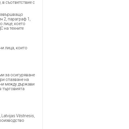
, в съответствие с
 извършващо
 2, параграф 1,
о лице, което
С на техните
ни лица, които
ми за осигуряване
ри спазване на
ани между държави
в търговията
Latvijas Vēstnesis,
производство