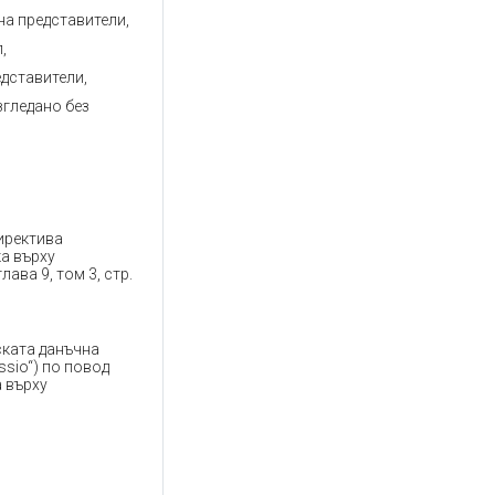
о на представители,
,
редставители,
згледано без
иректива
а върху
лава 9, том 3, стр.
ската данъчна
ssio“) по повод
а върху