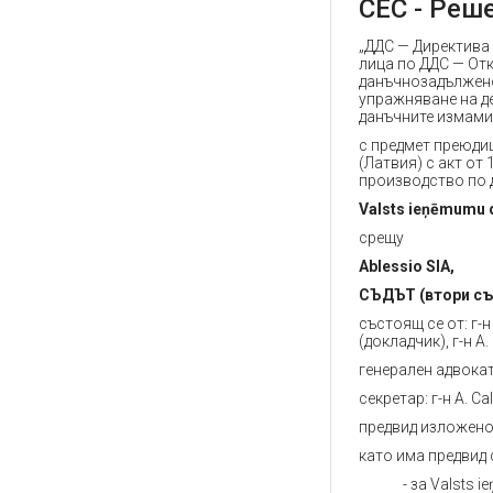
СЕС - Решен
„ДДС — Директива
лица по ДДС — Отк
данъчнозадължено
упражняване на д
данъчните измами
с предмет преюдиц
(Латвия) с акт от 
производство по 
Valsts ieņēmumu 
срещу
Ablessio SIA,
СЪДЪТ (втори съ
състоящ се от: г-
(докладчик), г-н A.
генерален адвокат:
секретар: г-н A. Ca
предвид изложено
като има предвид
- за Valsts 