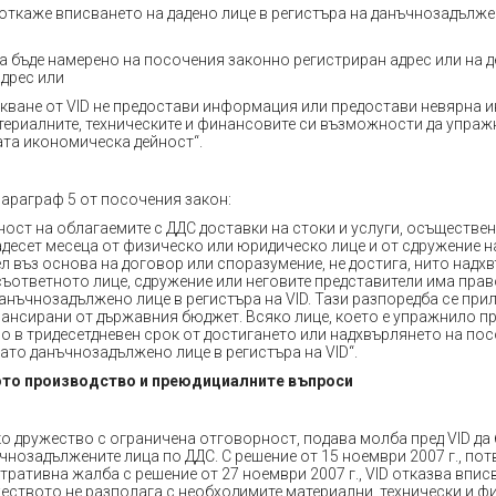
 откаже вписването на дадено лице в регистъра на данъчнозадълже
да бъде намерено на посочения законно регистриран адрес или на 
дрес или
скване от VID не предостави информация или предостави невярна
ериалните, техническите и финансовите си възможности да упраж
та икономическа дейност“.
параграф 5 от посочения закон:
ост на облагаемите с ДДС доставки на стоки и услуги, осъществен
десет месеца от физическо или юридическо лице и от сдружение на
л въз основа на договор или споразумение, не достига, нито надх
 съответното лице, сдружение или неговите представители има право
анъчнозадължено лице в регистъра на VID. Тази разпоредба се прил
нансирани от държавния бюджет. Всяко лице, което е упражнило пр
но в тридесетдневен срок от достигането или надхвърлянето на по
като данъчнозадължено лице в регистъра на VID“.
ото производство и преюдициалните въпроси
ко дружество с ограничена отговорност, подава молба пред VID да
чнозадължените лица по ДДС. С решение от 15 ноември 2007 г., пот
ративна жалба с решение от 27 ноември 2007 г., VID отказва впис
жеството не разполага с необходимите материални, технически и 