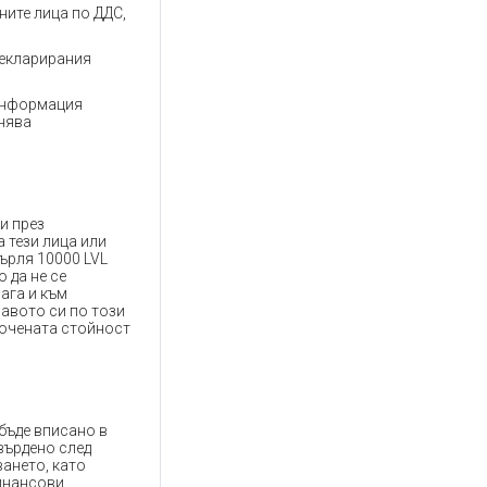
ните лица по ДДС,
декларирания
 информация
нява
и през
 тези лица или
върля 10000 LVL
 да не се
ага и към
авото си по този
сочената стойност
 бъде вписано в
върдено след
ването, като
финансови