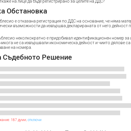
ткаже на лице да бъде регистрирано за целите на ДДС?
а Обстановка
блесио е отказана регистрация по ДДС на основание, че няма мате
ически възможности да извършва декларираната от него дейност 
Аблесио неколкократно е придобивал идентификационен номер за ц
 никога не са извършвали икономическа дейност и чиито дялове са
аване на номера.
а Съдебното Решение
жание: 187 думи;
отключи