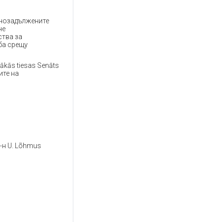
чнозадължените
че
ства за
ба срещу
kās tiesas Senāts
ите на
г-н U. Lõhmus