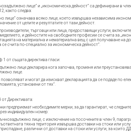
озадължено лице“ и „икономическа дейност“ са дефинирани в член
2, както следва:
о лице“ означава всяко лице, което извършва независима иконом
значение от целите и резултатите от тази дейност.
производители, търговци или лица, предоставящи услуги, включите
меделието, и дейностите на свободните професии се счита за „ик
тацията на материална и нематериална вещ с цел получаване на до
 се счита по-специално за икономическа дейност“.
ф 1 от същата директива гласи:
дължено лице декларира кога започва, променя или преустановяв
лжено лице.
позволяват и могат да изискват декларацията да се подаде по еле
ловията, установени от тях“.
 от Директивата:
нки предприемат необходимите мерки, за да гарантират, че следните
рез индивидуален номер:
нъчнозадължено лице, с изключение на посочените в член 9, парагра
съответната тяхна територия извършва доставки на стоки или услу
приспадане, различни от доставки на стоки или услуги, за които Д