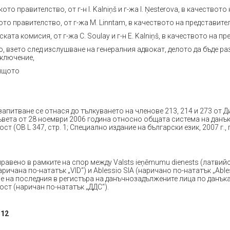
кото правителство, от г-н I. Kalniņš и г-жа I. Ņesterova, в качествот
ото правителство, от г-жа M. Linntam, в качеството на представител
ската комисия, от г-жа C. Soulay и г-н E. Kalniņš, в качеството на п
, взето след изслушване на генералния адвокат, делото да бъде ра
аключение,
ящото
питване се отнася до тълкуването на членове 213, 214 и 273 от Д
ъвета от 28 ноември 2006 година относно общата система на данък
т (ОВ L 347, стр. 1; Специално издание на български език, 2007 г., г
равено в рамките на спор между Valsts ieņēmumu dienests (латвий
ричана по-нататък „VID“) и Ablessio SIA (наричано по-нататък „Able
е на последния в регистъра на данъчнозадължените лица по данък
ст (наричан по-нататък „ДДС“).
112