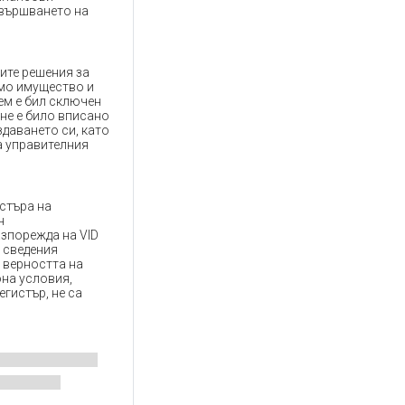
звършването на
ите решения за
имо имущество и
ем е бил сключен
не е било вписано
здаването си, като
а управителния
истъра на
н
азпорежда на VID
D сведения
 верността на
она условия,
гистър, не са