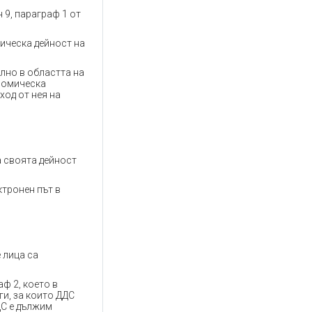
 9, параграф 1 от
ическа дейност на
лно в областта на
ономическа
ход от нея на
а своята дейност
ктронен път в
 лица са
ф 2, което в
ги, за които ДДС
ДС е дължим