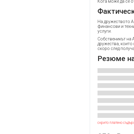
Кога може да се о
Фактическ
На дружеството А
финансови и техн
услуги.
Собственикът на 
дружества, които
скоро след получ
Резюме н
скрито платено съдър