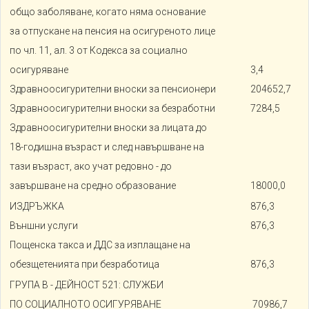
общо заболяване, когато няма основание
за отпускане на пенсия на осигуреното лице
по чл. 11, ал. 3 от Кодекса за социално
осигуряване
3,4
Здравноосигурителни вноски за пенсионери
204652,7
Здравноосигурителни вноски за безработни
7284,5
Здравноосигурителни вноски за лицата до
18-годишна възраст и след навършване на
тази възраст, ако учат редовно - до
завършване на средно образование
18000,0
ИЗДРЪЖКА
876,3
Външни услуги
876,3
Пощенска такса и ДДС за изплащане на
обезщетенията при безработица
876,3
ГРУПА В - ДЕЙНОСТ 521: СЛУЖБИ
ПО СОЦИАЛНОТО ОСИГУРЯВАНЕ
70986,7