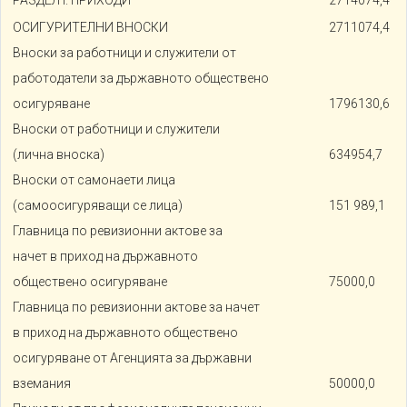
ОСИГУРИТЕЛНИ ВНОСКИ
2711074,4
Вноски за работници и служители от
работодатели за държавното обществено
осигуряване
1796130,6
Вноски от работници и служители
(лична вноска)
634954,7
Вноски от самонаети лица
(самоосигуряващи се лица)
151 989,1
Главница по ревизионни актове за
начет в приход на държавното
обществено осигуряване
75000,0
Главница по ревизионни актове за начет
в приход на държавното обществено
осигуряване от Агенцията за държавни
вземания
50000,0