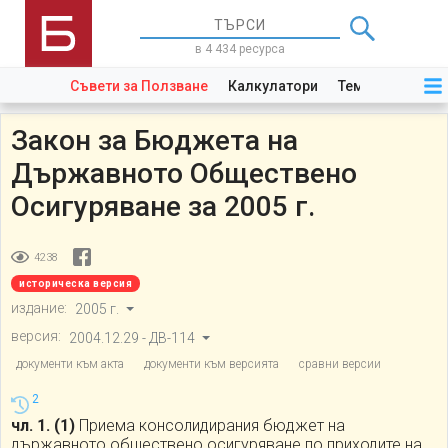
в 4 434 ресурса
Съвети за Ползване
Калкулатори
Теми
Закони
Закон за Бюджета на
Държавното Обществено
Осигуряване за 2005 г.
4238
историческа версия
издание:
2005 г.
версия:
2004.12.29 - ДВ-114
документи към акта
документи към версията
сравни версии
2
чл. 1.
(1)
Приема консолидирания бюджет на
държавното обществено осигуряване по приходите на