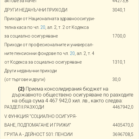
актове за начет
44273,8
ДРУГИ НЕДАНЪЧНИ ПРИХОДИ
3040,1
Приходи от Националната здравноосигури-
телна каса по чл.
20
, ал. 2, т. 2 от Кодекса
за социално осигуряване
1700,0
Приходи от професионалните и универсал-
ните пенсионни фондове по чл.
20
, ал. 2, т. 4
от Кодекса за социално осигуряване
1310,1
Други неданъчни приходи
(от търгове и други)
30,0
(2)
Приема консолидирания бюджет на
държавното обществено осигуряване по разходите
на обща сума 4 467 942,0 хил. лв., както следва:
РАЗДЕЛ II.РАЗХОДИ
4467942,0
V. ФУНКЦИЯ "СОЦИАЛНО ОСИГУРЯ-
ВАНЕ, ПОДПОМАГАНЕ И ГРИЖИ"
4405470,0
ГРУПА A - ДЕЙНОСТ 501: ПЕНСИИ
3696708,5