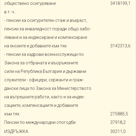
обществено осигуряване
3418199,1
в т. ч.:
- пенсии за осигурителен стаж и възраст,
пенсии за инвалидност поради общо забо-
ляване и за индексиране и компенсиране
на енсиите и добавките към тях
3142313,6
- пенсии за кадрови военнослужещи по
Закона за отбраната и въоръжените
сили на Република България и държавни
служители - офицери, сержанти и граж-
дански лица по Закона за Министерството
на вътрешните работи, както и за индек-
сациите, компенсациите и добавките
към тях
275885,5
Пенсии по международни спогодби
37918,2
ИЗДРЪЖКА
30211,0