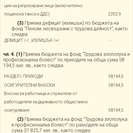
ция на репресирани лица (включително
пощенска такса и ДДС)
2202,9
(3)
Приема дефицит (излишък) по бюджета на
фонд "Пенсии, несвързани с трудова дейност", както
следва:
ДЕФИЦИТ /-/ , ИЗЛИШЪК /+/
-
чл. 4.
(1)
Приема бюджета на фонд "Трудова злополука и
професионална болест" по приходите на обща сума 58
194,5 хил. лв., както следва:
РАЗДЕЛ I. ПРИХОДИ
58194,5
ОСИГУРИТЕЛНИ ВНОСКИ
58194,5
Вноски за работници и служители от
работодатели за държавното обществено
осигуряване
58194,5
(2)
Приема бюджета на фонд "Трудова злополука
и професионална болест" по разходите на обща
сума 37 825,7 хил. лв., както следва: