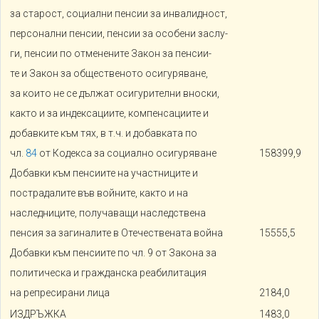
за старост, социални пенсии за инвалидност,
персонални пенсии, пенсии за особени заслу-
ги, пенсии по отменените Закон за пенсии-
те и Закон за общественото осигуряване,
за които не се дължат осигурителни вноски,
както и за индексациите, компенсациите и
добавките към тях, в т.ч. и добавката по
чл.
84
oт Кодекса за социално осигуряване
158399,9
Добавки към пенсиите на участниците и
пострадалите във войните, както и на
наследниците, получаващи наследствена
пенсия за загиналите в Отечествената война
15555,5
Добавки към пенсиите по чл. 9 от Закона за
политическа и гражданска реабилитация
на репресирани лица
2184,0
ИЗДРЪЖКА
1483,0