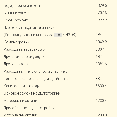
Вода, горива и енергия
3329,6
Външни услуги
9707,6
Текущ ремонт
1822,2
Платени данъци, мита и такси
(без осигурителни вноски за
ДОО
и НЗОК)
484,0
Командировки
1348,8
Разходи за застраховки
630,4
Други финасови услуги
68,4
Други разходи
1381,6
Разходи за членски внос и участие в
нетърговски организации и дейности
33,0
Капиталови разходи
5630,4
Основен ремонт на дълготрайни
материални активи
1730,4
Придобиване на дълготрайни
материални активи
3200,0