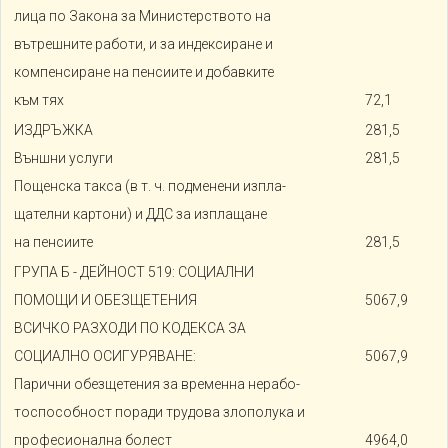
лица по Закона за Министерството на
вътрешните работи, и за индексиране и
компенсиране на пенсиите и добавките
към тях
72,1
ИЗДРЪЖКА
281,5
Външни услуги
281,5
Пощенска такса (в т. ч. подменени изпла-
щателни картони) и ДДС за изплащане
на пенсиите
281,5
ГРУПА Б - ДЕЙНОСТ 519: СОЦИАЛНИ
ПОМОЩИ И ОБЕЗЩЕТЕНИЯ
5067,9
ВСИЧКО РАЗХОДИ ПО КОДЕКСА ЗА
СОЦИАЛНО ОСИГУРЯВАНЕ:
5067,9
Парични обезщетения за временна нерабо-
тоспособност поради трудова злополука и
професионална болест
4964,0