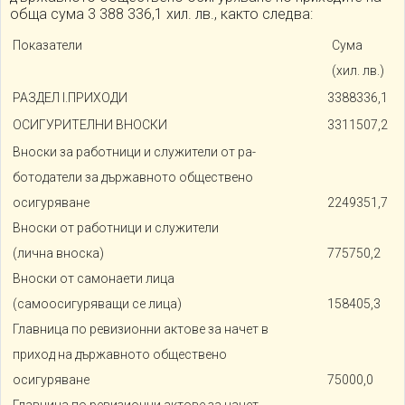
обща сума 3 388 336,1 хил. лв., както следва:
Показатели
Сума
(хил. лв.)
РАЗДЕЛ I.ПРИХОДИ
3388336,1
ОСИГУРИТЕЛНИ ВНОСКИ
3311507,2
Вноски за работници и служители от ра-
ботодатели за държавното обществено
осигуряване
2249351,7
Вноски от работници и служители
(лична вноска)
775750,2
Вноски от самонаети лица
(самоосигуряващи се лица)
158405,3
Главница по ревизионни актове за начет в
приход на държавното обществено
осигуряване
75000,0
Главница по ревизионни актове за начет