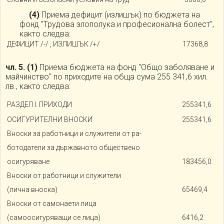
(4)
Приема дефицит (излишък) по бюджета на
фонд "Трудова злополука и професионална болест",
както следва:
ДЕФИЦИТ /-/ , ИЗЛИШЪК /+/
17368,8
чл. 5.
(1)
Приема бюджета на фонд "Общо заболяване и
майчинство" по приходите на обща сума 255 341,6 хил.
лв., както следва:
РАЗДЕЛ I. ПРИХОДИ
255341,6
ОСИГУРИТЕЛНИ ВНОСКИ
255341,6
Вноски за работници и служители от ра-
ботодатели за държавното обществено
осигуряване
183456,0
Вноски от работници и служители
(лична вноска)
65469,4
Вноски от самонаети лица
(самоосигуряващи се лица)
6416,2