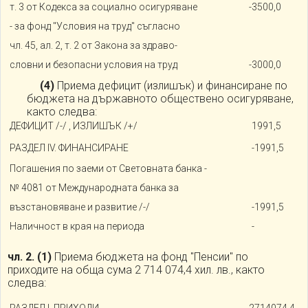
т. 3 от Кодекса за социално осигуряване
-3500,0
- за фонд "Условия на труд" съгласно
чл. 45, ал. 2, т. 2 от Закона за здраво-
словни и безопасни условия на труд
-3000,0
(4)
Приема дефицит (излишък) и финансиране по
бюджета на държавното обществено осигуряване,
както следва:
ДЕФИЦИТ /-/ , ИЗЛИШЪК /+/
1991,5
РАЗДЕЛ IV. ФИНАНСИРАНЕ
-1991,5
Погашения по заеми от Световната банка -
№ 4081 от Международната банка за
възстановяване и развитие /-/
-1991,5
Наличност в края на периода
-
чл. 2.
(1)
Приема бюджета на фонд "Пенсии" по
приходите на обща сума 2 714 074,4 хил. лв., както
следва:
РАЗДЕЛ I. ПРИХОДИ
2714074,4