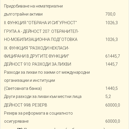
Придобиване на нематериални
дълготрайни активи
700,0
II. ФУНКЦИЯ "ОТБРАНА И СИГУРНОСТ"
1026,3
ГРУПА А - ДЕЙНОСТ 207: ОТБРАНИТЕЛ-
НО-МОБИЛИЗАЦИОННА ПОДГОТОВКА
1026,3
IX. ФУНКЦИЯ "РАЗХОДИ НЕКЛАСИ-
ФИЦИРАНИ В ДРУГИТЕ ФУНКЦИИ"
61445,7
ДЕЙНОСТ 910: РАЗХОДИ ЗА ЛИХВИ
1445,7
Разходи за лихви по заеми от международни
организации и институции
(Световната банка)
1440,5
Други разходи за лихви към местни лица
5,2
ДЕЙНОСТ 998: РЕЗЕРВ
60000,0
Резерв за реформата в социалното
осигуряване
60000,0