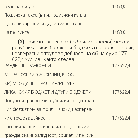
Външни услуги
1483,0
Пощенска такса (в т.ч. подменени изпла-
щателни картони) и ДДС за изплащане
на пенсиите
1483,0
(2)
Приема трансфери (субсидии, вноски) между
републиканския бюджет и бюджета на фонд "Пенсии,
несвързани с трудова дейност" на обща сума 177
622,4 хил. лв., както следва:
РАЗДЕЛ III. ТРАНСФЕРИ
177622,4
А) ТРАНСФЕРИ (СУБСИДИИ, ВНОС-
КИ) МЕЖДУ ЦЕНТРАЛНИЯ/РЕПУБ-
ЛИКАНСКИЯ БЮДЖЕТ И ДРУГИ БЮДЖЕТИ
177622,4
Получени трансфери (субсидии) от централ-
ния бюджет /+/ за фонд "Пенсии, несвърза-
ни с трудова дейност":
177622,4
- пенсии за военна инвалидност, пенсии за
гражданска инвалидност, социални пенсии