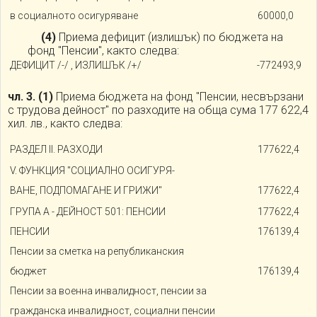
в социалното осигуряване
60000,0
(4)
Приема дефицит (излишък) по бюджета на
фонд "Пенсии", както следва:
ДЕФИЦИТ /-/ , ИЗЛИШЪК /+/
-772493,9
чл. 3.
(1)
Приема бюджета на фонд "Пенсии, несвързани
с трудова дейност" по разходите на обща сума 177 622,4
хил. лв., както следва:
РАЗДЕЛ II. РАЗХОДИ
177622,4
V. ФУНКЦИЯ "СОЦИАЛНО ОСИГУРЯ-
ВАНЕ, ПОДПОМАГАНЕ И ГРИЖИ"
177622,4
ГРУПА А - ДЕЙНОСТ 501: ПЕНСИИ
177622,4
ПЕНСИИ
176139,4
Пенсии за сметка на републиканския
бюджет
176139,4
Пенсии за военна инвалидност, пенсии за
гражданска инвалидност, социални пенсии