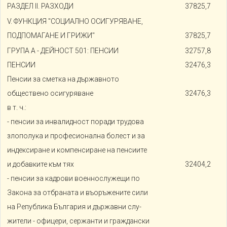
РАЗДЕЛ II. РАЗХОДИ
37825,7
V. ФУНКЦИЯ "СОЦИАЛНО ОСИГУРЯВАНЕ,
ПОДПОМАГАНЕ И ГРИЖИ"
37825,7
ГРУПА A - ДЕЙНОСТ 501: ПЕНСИИ
32757,8
ПЕНСИИ
32476,3
Пенсии за сметка на държавното
обществено осигуряване
32476,3
в т. ч.:
- пенсии за инвалидност поради трудова
злополука и професионална болест и за
индексиране и компенсиране на пенсиите
и добавките към тях
32404,2
- пенсии за кадрови военнослужещи по
Закона за отбраната и въоръжените сили
на Република България и държавни слу-
жители - офицери, сержанти и граждански