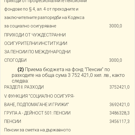
Приходи от професионалните пенсионни
фондове по § 4, ал. 4 от преходните и
заключителните разпоредби на Кодекса
за социално осигуряване
3000,0
ПРИХОДИ ОТ ЧУЖДЕСТРАННИ
ОСИГУРИТЕЛНИ ИНСТИТУЦИИ
ЗА ПЕНСИИ ПО МЕЖДУНАРОДНИ
СПОГОДБИ
3000,0
(2)
Приема бюджета на фонд "Пенсии" по
разходите на обща сума 3 752 421,0 хил. лв., както
следва:
РАЗДЕЛ II. РАЗХОДИ
3752421,0
V. ФУНКЦИЯ "СОЦИАЛНО ОСИГУРЯ-
ВАНЕ, ПОДПОМАГАНЕ И ГРИЖИ"
3692421,0
ГРУПА A - ДЕЙНОСТ 501: ПЕНСИИ
3486328,3
ПЕНСИИ
3456117,3
Пенсии за сметка на държавното