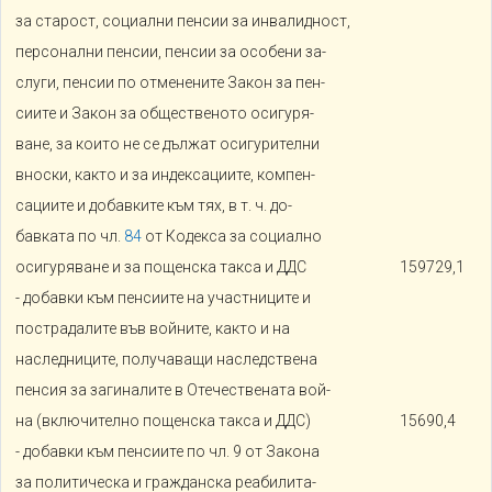
за старост, социални пенсии за инвалидност,
персонални пенсии, пенсии за особени за-
слуги, пенсии по отменените Закон за пен-
сиите и Закон за общественото осигуря-
ване, за които не се дължат осигурителни
вноски, както и за индексациите, компен-
сациите и добавките към тях, в т. ч. до-
бавката по чл.
84
от Кодекса за социално
осигуряване и за пощенска такса и ДДС
159729,1
- добавки към пенсиите на участниците и
пострадалите във войните, както и на
наследниците, получаващи наследствена
пенсия за загиналите в Отечествената вой-
на (включително пощенска такса и ДДС)
15690,4
- добавки към пенсиите по чл. 9 от Закона
за политическа и гражданска реабилита-