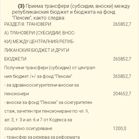
(3)
Приема трансфери (субсидии, вноски) между
републиканския бюджет и бюджета на фонд
"Пенсии", както следва:
РАЗДЕЛ III. ТРАНСФЕРИ
265852,7
А) ТРАНСФЕРИ (СУБСИДИИ, ВНОС-
КИ) МЕЖДУ ЦЕНТРАЛНИЯ/РЕПУБ-
ЛИКАНСКИЯ БЮДЖЕТ И ДРУГИ
БЮДЖЕТИ
265852,7
Получени трансфери (субсидии) от централ-
ния бюджет /+/ за фонд "Пенсии"
265852,7
- за здравноосигурителни вноски за
пенсионери
204652,7
- вноски за фонд "Пенсии" за осигурителен
стаж, зачетен при пенсиониране по чл.
9
,
ал. 3, т. 3 и ал. 6 и 7 от Кодекса за
социално осигуряване
1200,0
- трансфер за резерва за реформата