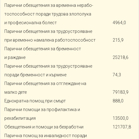
Парични обезщетения за временна нерабо-
тоспособност поради трудова злополука
и професионална болест
4964,0
Парични обезщетения за трудоустрояване
при временно намалена работоспособност
215,9
Парични обезщетения за бременност
и раждане
25218,6
Парични обезщетения за трудоустрояване
поради бременност и кърмене
74,3
Парични обезщетения за отглеждане на
малко дете
79183,9
Еднократна помощ при смърт
888,0
Парични помощи за профилактика и
рехабилитация
13500,0
Обезщетения и помощи за безработни
121707,8
Парична помощ за инвалидност поради