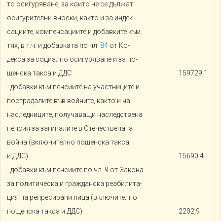
то осигуряване, за които не се дължат
осигурителни вноски, както и за индек-
сациите, компенсациите и добавките към
тях, в т.ч. и добавката по чл.
84
от Ко-
декса за социално осигуряване и за по-
щенска такса и ДДС
159729,1
- добавки към пенсиите на участниците и
пострадалите във войните, както и на
наследниците, получаващи наследствена
пенсия за загиналите в Отечествената
война (включително пощенска такса
и ДДС)
15690,4
- добавки към пенсиите по чл. 9 от Закона
за политическа и гражданска реабилита-
ция на репресирани лица (включително
пощенска такса и ДДС)
2202,9