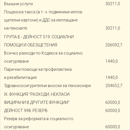
Външни услуги
30211,0
Пощенска такса (в т. ч. подменени изпла-
щателни картони) и ДДС за изплащане
на пенсиите
30211,0
ГРУПА Б - ДЕЙНОСТ 519: СОЦИАЛНИ
ПОМОЩИ И ОБЕЗЩЕТЕНИЯ
206092,7
Всичко разходи по Кодекса за социално
осигуряване
1440,0
Парични помощи за профилактика
и рехабилитация
1440,0
Здравноосигурителни вноски за пенсионери
204652,7
IX. ФУНКЦИЯ "РАЗХОДИ, НЕКЛАСИ-
ФИЦИРАНИ В ДРУГИТЕ ФУНКЦИИ"
60000,0
ДЕЙНОСТ 998: РЕЗЕРВ
60000,0
Резерв за реформата в социалното
осигуряване
60000,0