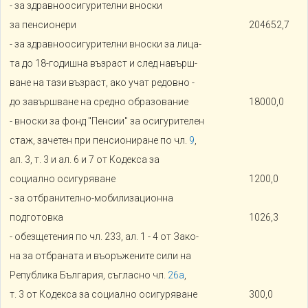
- за здравноосигурителни вноски
за пенсионери
204652,7
- за здравноосигурителни вноски за лица-
та до 18-годишна възраст и след навърш-
ване на тази възраст, ако учат редовно -
до завършване на средно образование
18000,0
- вноски за фонд "Пенсии" за осигурителен
стаж, зачетен при пенсиониране по чл.
9
,
ал. 3, т. 3 и ал. 6 и 7 от Кодекса за
социално осигуряване
1200,0
- за отбранително-мобилизационна
подготовка
1026,3
- обезщетения по чл. 233, ал. 1 - 4 от Зако-
на за отбраната и въоръжените сили на
Република България, съгласно чл.
26а
,
т. 3 от Кодекса за социално осигуряване
300,0