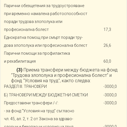
Парични обезщетения за трудоустрояване
при временно намалена работоспособност
поради трудова злополука или
професионална болест
17,3
Еднократна помощ при смърт поради тру-
дова злополука или професионална болест
26,6
Парични помощи за профилактика
и рехабилитация
60,0
(3)
Приема трансфери между бюджета на фонд
"Трудова злополука и професионална болест" и
фонд "Условия на труд", както следва:
РАЗДЕЛ III. ТРАНСФЕРИ
-3000,0
Б) ТРАНСФЕРИ МЕЖДУ БЮДЖЕТНИ СМЕТКИ
-3000,0
Предоставени трансфери /-/:
-3000,0
- за фонд "Условия на труд" съгласно
чл. 45, ал. 2, т. 2 от Закона за здраво-
словни и безопасни условия на труд
-3000,0