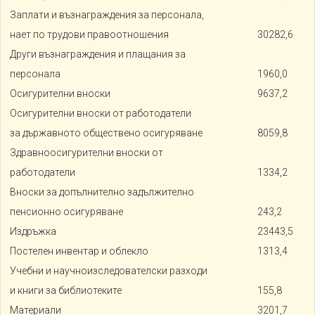
Заплати и възнаграждения за персонала,
нает по трудови правоотношения
30282,6
Други възнаграждения и плащания за
персонала
1960,0
Осигурителни вноски
9637,2
Осигурителни вноски от работодатели
за държавното обществено осигуряване
8059,8
Здравноосигурителни вноски от
работодатели
1334,2
Вноски за допълнително задължително
пенсионно осигуряване
243,2
Издръжка
23443,5
Постелен инвентар и облекло
1313,4
Учебни и научноизследователски разходи
и книги за библиотеките
155,8
Материали
3201,7