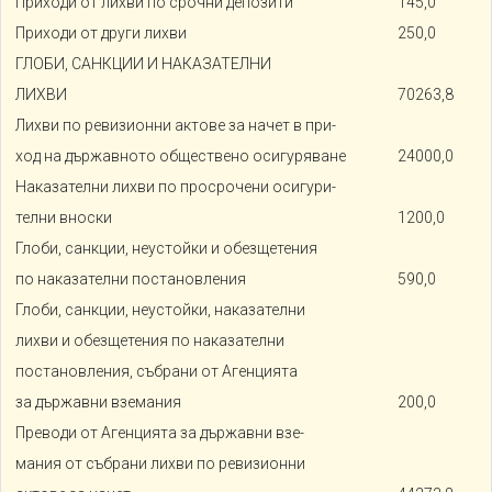
Приходи от лихви по срочни депозити
145,0
Приходи от други лихви
250,0
ГЛОБИ, САНКЦИИ И НАКАЗАТЕЛНИ
ЛИХВИ
70263,8
Лихви по ревизионни актове за начет в при-
ход на държавното обществено осигуряване
24000,0
Наказателни лихви по просрочени осигури-
телни вноски
1200,0
Глоби, санкции, неустойки и обезщетения
по наказателни постановления
590,0
Глоби, санкции, неустойки, наказателни
лихви и обезщетения по наказателни
постановления, събрани от Агенцията
за държавни вземания
200,0
Преводи от Агенцията за държавни взе-
мания от събрани лихви по ревизионни