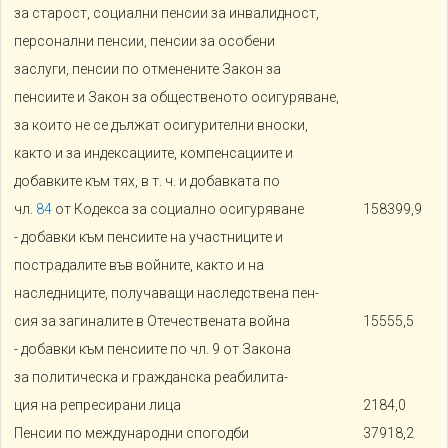
за старост, социални пенсии за инвалидност,
персонални пенсии, пенсии за особени
заслуги, пенсии по отменените Закон за
пенсиите и Закон за общественото осигуряване,
за които не се дължат осигурителни вноски,
както и за индексациите, компенсациите и
добавките към тях, в т. ч. и добавката по
чл.
84
от Кодекса за социално осигуряване
158399,9
- добавки към пенсиите на участниците и
пострадалите във войните, както и на
наследниците, получаващи наследствена пен-
сия за загиналите в Отечествената война
15555,5
- добавки към пенсиите по чл. 9 от Закона
за политическа и гражданска реабилита-
ция на репресирани лица
2184,0
Пенсии по международни спогодби
37918,2