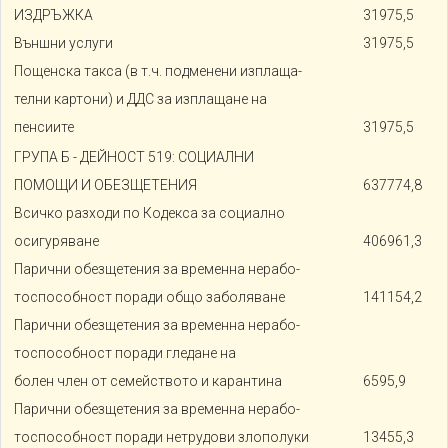
ИЗДРЪЖКА
31975,5
Външни услуги
31975,5
Пощенска такса (в т.ч. подменени изплаща-
телни картони) и ДДС за изплащане на
пенсиите
31975,5
ГРУПА Б - ДЕЙНОСТ 519: СОЦИАЛНИ
ПОМОЩИ И ОБЕЗЩЕТЕНИЯ
637774,8
Всичко разходи по Кодекса за социално
осигуряване
406961,3
Парични обезщетения за временна нерабо-
тоспособност поради общо заболяване
141154,2
Парични обезщетения за временна нерабо-
тоспособност поради гледане на
болен член от семейството и карантина
6595,9
Парични обезщетения за временна нерабо-
тоспособност поради нетрудови злополуки
13455,3