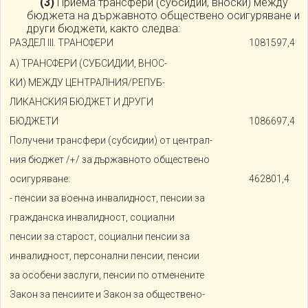
(3)
Приема трансфери (субсидии, вноски) между
бюджета на държавното обществено осигуряване и
други бюджети, както следва:
РАЗДЕЛ III. ТРАНСФЕРИ
1081597,4
А) ТРАНСФЕРИ (СУБСИДИИ, ВНОС-
КИ) МЕЖДУ ЦЕНТРАЛНИЯ/РЕПУБ-
ЛИКАНСКИЯ БЮДЖЕТ И ДРУГИ
БЮДЖЕТИ
1086697,4
Получени трансфери (субсидии) от централ-
ния бюджет /+/ за държавното обществено
осигуряване:
462801,4
- пенсии за военна инвалидност, пенсии за
гражданска инвалидност, социални
пенсии за старост, социални пенсии за
инвалидност, персонални пенсии, пенсии
за особени заслуги, пенсии по отменените
Закон за пенсиите и Закон за обществено-