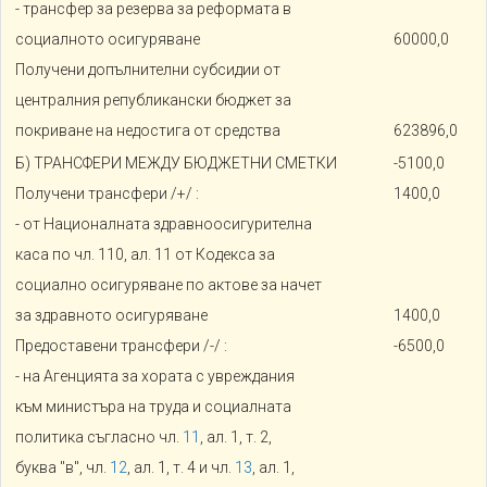
- трансфер за резерва за реформата в
социалното осигуряване
60000,0
Получени допълнителни субсидии от
централния републикански бюджет за
покриване на недостига от средства
623896,0
Б) ТРАНСФЕРИ МЕЖДУ БЮДЖЕТНИ СМЕТКИ
-5100,0
Получени трансфери /+/ :
1400,0
- от Националната здравноосигурителна
каса по чл. 110, ал. 11 от Кодекса за
социално осигуряване по актове за начет
за здравното осигуряване
1400,0
Предоставени трансфери /-/ :
-6500,0
- на Агенцията за хората с увреждания
към министъра на труда и социалната
политика съгласно чл.
11
, ал. 1, т. 2,
буква "в", чл.
12
, ал. 1, т. 4 и чл.
13
, ал. 1,