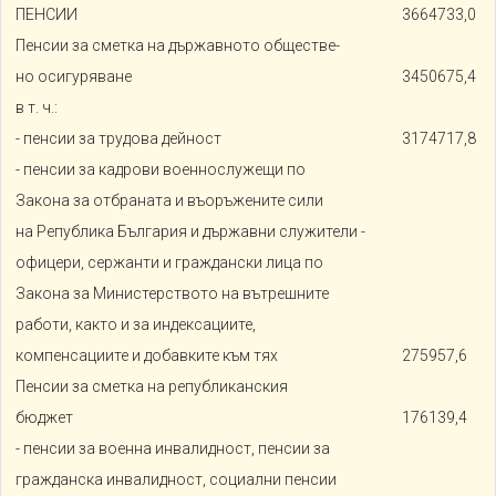
ПЕНСИИ
3664733,0
Пенсии за сметка на държавното обществе-
но осигуряване
3450675,4
в т. ч.:
- пенсии за трудова дейност
3174717,8
- пенсии за кадрови военнослужещи по
Закона за отбраната и въоръжените сили
на Република България и държавни служители -
офицери, сержанти и граждански лица по
Закона за Министерството на вътрешните
работи, както и за индексациите,
компенсациите и добавките към тях
275957,6
Пенсии за сметка на републиканския
бюджет
176139,4
- пенсии за военна инвалидност, пенсии за
гражданска инвалидност, социални пенсии