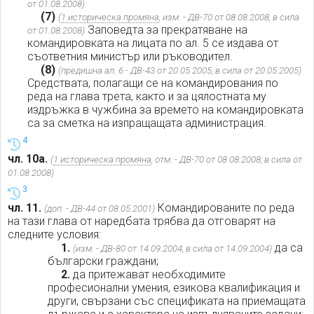
от 01.08.2008)
(7)
(
1 историческа промяна
, изм. - ДВ-70 от 08.08.2008, в сила
Заповедта за прекратяване на
от 01.08.2008)
командировката на лицата по ал. 5 се издава от
съответния министър или ръководител.
(8)
(предишна ал. 6 - ДВ-43 от 20.05.2005, в сила от 20.05.2005)
Средствата, полагащи се на командирования по
реда на глава трета, както и за цялостната му
издръжка в чужбина за времето на командировката
са за сметка на изпращащата администрация.
4
чл. 10а.
(
1 историческа промяна
, отм. - ДВ-70 от 08.08.2008, в сила от
01.08.2008)
3
чл. 11.
Командированите по реда
(доп. - ДВ-44 от 08.05.2001)
на тази глава от наредбата трябва да отговарят на
следните условия:
1.
да са
(изм. - ДВ-80 от 14.09.2004, в сила от 14.09.2004)
български граждани;
2.
да притежават необходимите
професионални умения, езикова квалификация и
други, свързани със спецификата на приемащата