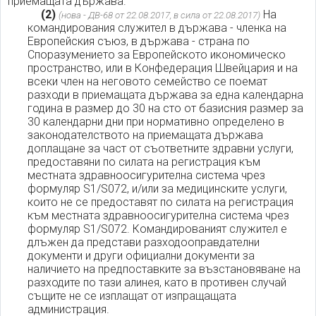
приемащата държава.
(2)
На
(нова - ДВ-68 от 22.08.2017, в сила от 22.08.2017)
командирования служител в държава - членка на
Европейския съюз, в държава - страна по
Споразумението за Европейското икономическо
пространство, или в Конфедерация Швейцария и на
всеки член на неговото семейство се поемат
разходи в приемащата държава за една календарна
година в размер до 30 на сто от базисния размер за
30 календарни дни при нормативно определено в
законодателството на приемащата държава
доплащане за част от съответните здравни услуги,
предоставяни по силата на регистрация към
местната здравноосигурителна система чрез
формуляр S1/S072, и/или за медицинските услуги,
които не се предоставят по силата на регистрация
към местната здравноосигурителна система чрез
формуляр S1/S072. Командированият служител е
длъжен да представи разходооправдателни
документи и други официални документи за
наличието на предпоставките за възстановяване на
разходите по тази алинея, като в противен случай
същите не се изплащат от изпращащата
администрация.