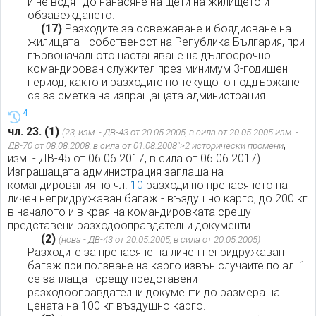
и не водят до нанасяне на щети на жилището и
обзавеждането.
(17)
Разходите за освежаване и боядисване на
жилищата - собственост на Република България, при
първоначалното настаняване на дългосрочно
командирован служител през минимум 3-годишен
период, както и разходите по текущото поддържане
са за сметка на изпращащата администрация.
4
чл. 23.
(1)
(
23
, изм. - ДВ-43 от 20.05.2005, в сила от 20.05.2005 изм. -
,
ДВ-70 от 08.08.2008, в сила от 01.08.2008">2 исторически промени
изм. - ДВ-45 от 06.06.2017, в сила от 06.06.2017)
Изпращащата администрация заплаща на
командирования по чл.
10
разходи по пренасянето на
личен непридружаван багаж - въздушно карго, до 200 кг
в началото и в края на командировката срещу
представени разходооправдателни документи.
(2)
(нова - ДВ-43 от 20.05.2005, в сила от 20.05.2005)
Разходите за пренасяне на личен непридружаван
багаж при ползване на карго извън случаите по ал. 1
се заплащат срещу представени
разходооправдателни документи до размера на
цената на 100 кг въздушно карго.