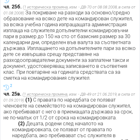
чл. 25б.
(
1 историческа промяна
, изм. - ДВ-70 от 08.08.2008, в сила от
За покриване на разходи за основно/средно
01.08.2008)
образование на всяко дете на командирован служител,
за всяка учебна година изпращащата администрация
изплаща на служителя допълнителни командировъчни
пари в размер до 150 на сто от базисния размер за 30
календарни дни, определен във валута за съответната
държава. Изплащането на допълнителните пари за всяко
дете се извършва срещу представяне на
разходооправдателни документи за заплатени такси и
документ, удостоверяващ записването в съответния
клас. При повтаряне на годината средствата са за
сметка на командирования служител.
2
чл. 25в.
(
1 историческа промяна
, изм. - ДВ-49 от 21.06.2019, в сила от
(1)
С правата по наредбата се ползват
01.09.2019)
членовете на семейството на командирован служител,
ако пребивават с него в приемащата държава за срок,
не по-малък от 1/2 от срока на командировката.
(2)
Децата, родени след началото на
командировката, се ползват от правата по
наредбата, ако пребивават със служителя в