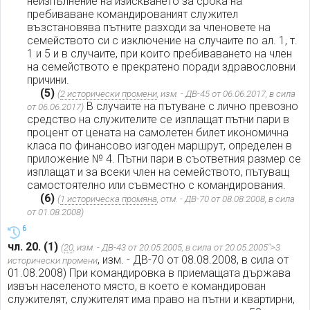
неизпълнение на изискването за срока на
пребиваване командированият служител
възстановява пътните разходи за членовете на
семейството си с изключение на случаите по ал. 1, т.
1 и 5 и в случаите, при които пребиваването на член
на семейството е прекратено поради здравословни
причини.
(5)
(
2 исторически промени
, изм. - ДВ-45 от 06.06.2017, в сила
В случаите на пътуване с лично превозно
от 06.06.2017)
средство на служителите се изплащат пътни пари в
процент от цената на самолетен билет икономична
класа по финансово изгоден маршрут, определен в
приложение № 4. Пътни пари в съответния размер се
изплащат и за всеки член на семейството, пътуващ
самостоятелно или съвместно с командирования.
(6)
(
1 историческа промяна
, отм. - ДВ-70 от 08.08.2008, в сила
от 01.08.2008)
6
чл. 20.
(1)
(
20
, изм. - ДВ-43 от 20.05.2005, в сила от 20.05.2005">3
, изм. - ДВ-70 от 08.08.2008, в сила от
исторически промени
01.08.2008) При командировка в приемащата държава
извън населеното място, в което е командирован
служителят, служителят има право на пътни и квартирни,