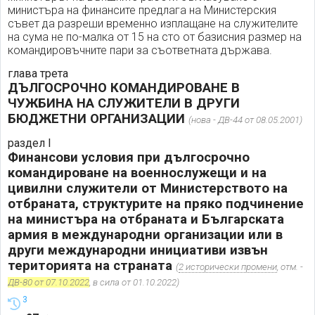
министъра на финансите предлага на Министерския
съвет да разреши временно изплащане на служителите
на сума не по-малка от 15 на сто от базисния размер на
командировъчните пари за съответната държава.
глава трета
ДЪЛГОСРОЧНО КОМАНДИРОВАНЕ В
ЧУЖБИНА НА СЛУЖИТЕЛИ В ДРУГИ
БЮДЖЕТНИ ОРГАНИЗАЦИИ
(нова - ДВ-44 от 08.05.2001)
раздел I
Финансови условия при дългосрочно
командироване на военнослужещи и на
цивилни служители от Министерството на
отбраната, структурите на пряко подчинение
на министъра на отбраната и Българската
армия в международни организации или в
други международни инициативи извън
територията на страната
(
2 исторически промени
, отм. -
ДВ-80 от 07.10.2022
, в сила от 01.10.2022)
3