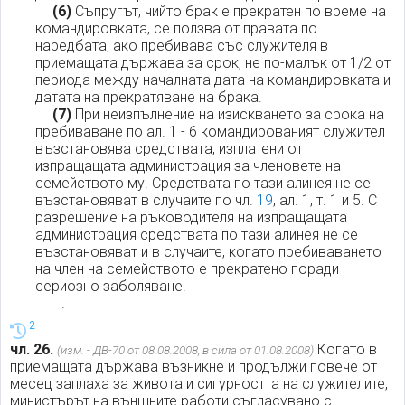
(6)
Съпругът, чийто брак е прекратен по време на
командировката, се ползва от правата по
наредбата, ако пребивава със служителя в
приемащата държава за срок, не по-малък от 1/2 от
периода между началната дата на командировката и
датата на прекратяване на брака.
(7)
При неизпълнение на изискването за срока на
пребиваване по ал. 1 - 6 командированият служител
възстановява средствата, изплатени от
изпращащата администрация за членовете на
семейството му. Средствата по тази алинея не се
възстановяват в случаите по чл.
19
, ал. 1, т. 1 и 5. С
разрешение на ръководителя на изпращащата
администрация средствата по тази алинея не се
възстановяват и в случаите, когато пребиваването
на член на семейството е прекратено поради
сериозно заболяване.
.
2
чл. 26.
Когато в
(изм. - ДВ-70 от 08.08.2008, в сила от 01.08.2008)
приемащата държава възникне и продължи повече от
месец заплаха за живота и сигурността на служителите,
министърът на външните работи съгласувано с