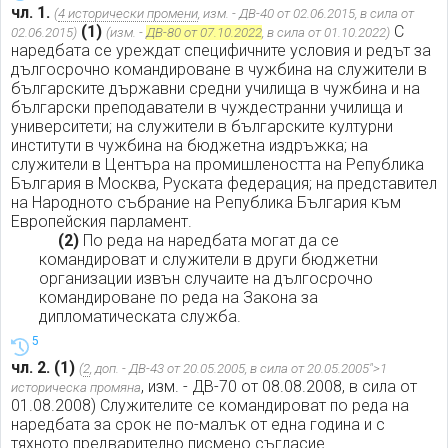
чл. 1.
(
4 исторически промени
, изм. - ДВ-40 от 02.06.2015, в сила от
(1)
С
02.06.2015)
(изм. -
ДВ-80 от 07.10.2022
, в сила от 01.10.2022)
наредбата се уреждат специфичните условия и редът за
дългосрочно командироване в чужбина на служители в
българските държавни средни училища в чужбина и на
български преподаватели в чуждестранни училища и
университети; на служители в българските културни
институти в чужбина на бюджетна издръжка; на
служители в Центъра на промишлеността на Република
България в Москва, Руската федерация; на представител
на Народното събрание на Република България към
Европейския парламент.
(2)
По реда на наредбата могат да се
командироват и служители в други бюджетни
организации извън случаите на дългосрочно
командироване по реда на Закона за
дипломатическата служба.
5
чл. 2.
(1)
(
2
, доп. - ДВ-43 от 20.05.2005, в сила от 20.05.2005">1
, изм. - ДВ-70 от 08.08.2008, в сила от
историческа промяна
01.08.2008) Служителите се командироват по реда на
наредбата за срок не по-малък от една година и с
тяхното предварително писмено съгласие.