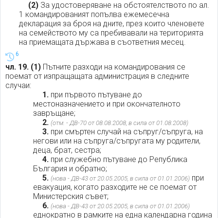
(2)
За удостоверяване на обстоятелството по ал.
1 командированият попълва ежемесечна
декларация за броя на дните, през които членовете
на семейството му са пребивавали на територията
на приемащата държава в съответния месец.
6
чл. 19.
(1)
Пътните разходи на командирования се
поемат от изпращащата администрация в следните
случаи:
1.
при първото пътуване до
местоназначението и при окончателното
завръщане;
2.
(отм. - ДВ-70 от 08.08.2008, в сила от 01.08.2008)
3.
при смъртен случай на съпруг/съпруга, на
негови или на съпруга/съпругата му родители,
деца, брат, сестра;
4.
при служебно пътуване до Република
България и обратно;
5.
при
(нова - ДВ-43 от 20.05.2005, в сила от 01.01.2006)
евакуация, когато разходите не се поемат от
Министерския съвет;
6.
(нова - ДВ-43 от 20.05.2005, в сила от 01.01.2006)
еднократно в рамките на една календарна година