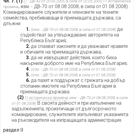
чл. 7.
(1)
(
7
- ДВ-43 от 20.05.2005, в сила от 20.05.2005">1 историческа
, изм. - ДВ-70 от 08.08.2008, в сила от 01.08.2008)
промяна
Командированите служители и членовете на техните
семейства, пребиваващи в приемащата държава, са
длъжни:
1.
да
(изм. - ДВ-70 от 08.08.2008, в сила от 01.08.2008)
съдействат за утвърждаване авторитета на
Република България;
2.
да спазват законите и да уважават нравите
и обичаите на приемащата държава;
3.
да не извършват действия, които биха
накърнили доброто име на Република България;
4.
(отм. - ДВ-70 от 08.08.2008, в сила от 01.08.2008)
5.
(отм. - ДВ-70 от 08.08.2008, в сила от 01.08.2008)
6.
да пазят и поддържат с грижата на добър
стопанин имотите на Република България в
приемащата държава.
(2)
(
1 историческа промяна
, изм. - ДВ-70 от 08.08.2008, в сила
В своята дейност и при изпълнение на
от 01.08.2008)
задълженията, произтичащи от дългосрочното
командироване, служителите изпълняват указанията
на ръководителя на изпращащата администрация.
раздел II