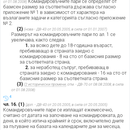
Командировъчните пари се определят от
от 01.08.2008)
базисен размер за съответната държава съгласно
приложение № 1 в зависимост от характера на
възлаганите задачи и категорията съгласно приложение
№ 2.
(2)
(нова - ДВ-43 от 20.05.2005, в сила от 01.01.2007)
Размерът на командировъчните пари по ал. 1 се
увеличава, както следва:
1.
за всяко дете до 18-годишна възраст,
пребиваващо в страната заедно с
командирования - 8 на сто от базисния размер
за съответната страна;
2.
за неработещ съпруг, пребиваващ в
страната заедно с командирования - 16 на сто от
базисния размер за съответната страна.
(3)
(
2 исторически промени
, отм. - ДВ-70 от 08.08.2008, в сила
от 01.08.2008)
4
чл. 16.
(1)
(доп. - ДВ-43 от 20.05.2005, в сила от 20.05.2005)
Командировъчните пари се изплащат ежемесечно,
считано от датата на започване на командировката, до
деня, в който изтича крайният ѝ срок, включително дните
за пътуване на базата на календарните дни за месеца,