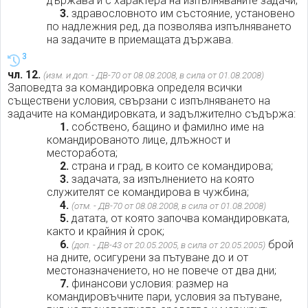
държава и с характера на изпълняваните задачи;
3.
здравословното им състояние, установено
по надлежния ред, да позволява изпълняването
на задачите в приемащата държава.
3
чл. 12.
(изм. и доп. - ДВ-70 от 08.08.2008, в сила от 01.08.2008)
Заповедта за командировка определя всички
съществени условия, свързани с изпълняването на
задачите на командировката, и задължително съдържа:
1.
собствено, бащино и фамилно име на
командированото лице, длъжност и
месторабота;
2.
страна и град, в които се командирова;
3.
задачата, за изпълнението на която
служителят се командирова в чужбина;
4.
(отм. - ДВ-70 от 08.08.2008, в сила от 01.08.2008)
5.
датата, от която започва командировката,
както и крайния ѝ срок;
6.
брой
(доп. - ДВ-43 от 20.05.2005, в сила от 20.05.2005)
на дните, осигурени за пътуване до и от
местоназначението, но не повече от два дни;
7.
финансови условия: размер на
командировъчните пари, условия за пътуване,