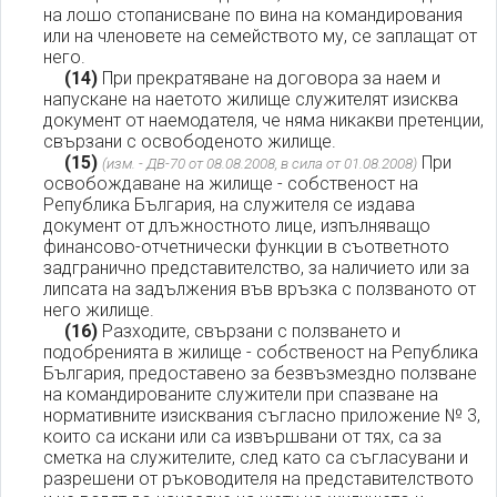
на лошо стопанисване по вина на командирования
или на членовете на семейството му, се заплащат от
него.
(14)
При прекратяване на договора за наем и
напускане на наетото жилище служителят изисква
документ от наемодателя, че няма никакви претенции,
свързани с освободеното жилище.
(15)
При
(изм. - ДВ-70 от 08.08.2008, в сила от 01.08.2008)
освобождаване на жилище - собственост на
Република България, на служителя се издава
документ от длъжностното лице, изпълняващо
финансово-отчетнически функции в съответното
задгранично представителство, за наличието или за
липсата на задължения във връзка с ползваното от
него жилище.
(16)
Разходите, свързани с ползването и
подобренията в жилище - собственост на Република
България, предоставено за безвъзмездно ползване
на командированите служители при спазване на
нормативните изисквания съгласно приложение № 3,
които са искани или са извършвани от тях, са за
сметка на служителите, след като са съгласувани и
разрешени от ръководителя на представителството