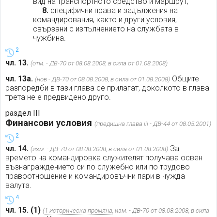
вид на транспортното средство и маршрут;
8.
специфични права и задължения на
командирования, както и други условия,
свързани с изпълнението на службата в
чужбина.
2
чл. 13.
(отм. - ДВ-70 от 08.08.2008, в сила от 01.08.2008)
чл. 13а.
Общите
(нов - ДВ-70 от 08.08.2008, в сила от 01.08.2008)
разпоредби в тази глава се прилагат, доколкото в глава
трета не е предвидено друго.
раздел III
Финансови условия
(предишна глава iii - ДВ-44 от 08.05.2001)
2
чл. 14.
За
(изм. - ДВ-70 от 08.08.2008, в сила от 01.08.2008)
времето на командировка служителят получава освен
възнаграждението си по служебно или по трудово
правоотношение и командировъчни пари в чужда
валута.
4
чл. 15.
(1)
(
1 историческа промяна
, изм. - ДВ-70 от 08.08.2008, в сила