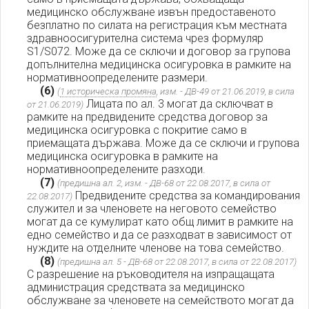
медицинско обслужване извън предоставеното
безплатно по силата на регистрация към местната
здравноосигурителна система чрез формуляр
S1/S072. Може да се сключи и договор за групова
допълнителна медицинска осигуровка в рамките на
нормативноопределените размери.
(6)
(
1 историческа промяна
, изм. - ДВ-49 от 21.06.2019, в сила
Лицата по ал. 3 могат да сключват в
от 21.06.2019)
рамките на предвидените средства договор за
медицинска осигуровка с покритие само в
приемащата държава. Може да се сключи и групова
медицинска осигуровка в рамките на
нормативноопределените разходи.
(7)
(предишна ал. 2, изм. - ДВ-68 от 22.08.2017, в сила от
Предвидените средства за командирования
22.08.2017)
служител и за членовете на неговото семейство
могат да се кумулират като общ лимит в рамките на
едно семейство и да се разходват в зависимост от
нуждите на отделните членове на това семейство.
(8)
(предишна ал. 5 - ДВ-68 от 22.08.2017, в сила от 22.08.2017)
С разрешение на ръководителя на изпращащата
администрация средствата за медицинско
обслужване за членовете на семейството могат да