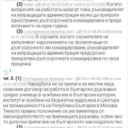
(2)
Когато
(нова - ДВ-43 от 20.05.2005, в сила от 20.05.2005)
интересите на работата налагат това, ръководителят
на изпращащата администрация може да прекрати
едностранно дългосрочната командировка и преди
изтичането на една година.
(3)
(
1 историческа промяна
, изм. - ДВ-70 от 08.08.2008, в сила
В случаите, когато служителите не
от 01.08.2008)
изпълняват задълженията си, произтичащи от
дългосрочното им командироване, ръководителят
на изпращащата администрация предсрочно
прекратява дългосрочната командировка по своя
преценка.
4
чл. 3.
(1)
(
2 исторически промени
, изм. - ДВ-70 от 08.08.2008, в сила
Наредбата не се прилага за местни лица,
от 01.08.2008)
сключили договор за работа в българско държавно
средно училище в чужбина или в български културен
институт в чужбина на бюджетна издръжка и Центъра
на промишлеността на Република България в Москва.
Тяхното правно положение се регламентира от
законодателството на приемащата държава, освен ако
то допуска прилагане на българското законодателство.
(2)
(
1 историческа промяна
, изм. - ДВ-43 от 20.05.2005, в сила