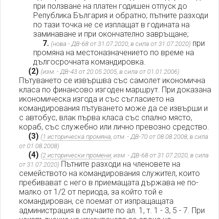
при ползване на платен годишен отпуск до
Република България и обратно; пътните разходи
по тази точка не се изплащат в годината на
заминаване и при окончателно завръщане;
7.
при
(нова - ДВ-68 от 31.07.2020, в сила от 31.07.2020)
промяна на местоназначението по време на
дългосрочната командировка.
(2)
(изм. - ДВ-43 от 20.05.2005, в сила от 01.01.2006)
Пътуването се извършва със самолет икономична
класа по финансово изгоден маршрут. При доказана
икономическа изгода и със съгласието на
командирования пътуването може да се извърши и
с автобус, влак първа класа със спално място,
кораб, със служебно или лично превозно средство.
(3)
(
1 историческа промяна
, отм. - ДВ-70 от 08.08.2008, в сила
от 01.08.2008)
(4)
(
2 исторически промени
, изм. - ДВ-68 от 31.07.2020, в сила
Пътните разходи на членовете на
от 31.07.2020)
семейството на командирования служител, които
пребивават с него в приемащата държава не по-
малко от 1/2 от периода, за който той е
командирован, се поемат от изпращащата
администрация в случаите по ал. 1, т. 1 - 3, 5 - 7. При