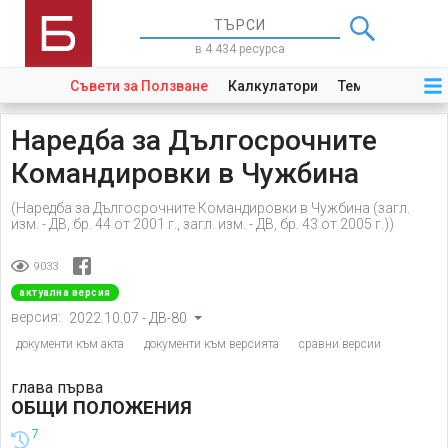
в 4 434 ресурса
Съвети за Ползване
Калкулатори
Теми
Закони
Наредба за Дългосрочните
Командировки в Чужбина
(Наредба за Дългосрочните Командировки в Чужбина (загл.
изм. - ДВ, бр. 44 от 2001 г., загл. изм. - ДВ, бр. 43 от 2005 г.))
9033
актуална версия
версия:
2022.10.07 - ДВ-80
документи към акта
документи към версията
сравни версии
глава първа
ОБЩИ ПОЛОЖЕНИЯ
7