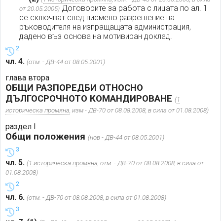
Договорите за работа с лицата по ал. 1
от 20.05.2005)
се сключват след писмено разрешение на
ръководителя на изпращащата администрация,
дадено въз основа на мотивиран доклад.
2
чл. 4.
(отм. - ДВ-44 от 08.05.2001)
глава втора
ОБЩИ РАЗПОРЕДБИ ОТНОСНО
ДЪЛГОСРОЧНОТО КОМАНДИРОВАНЕ
(
1
историческа промяна
, изм - ДВ-70 от 08.08.2008, в сила от 01.08.2008)
раздел I
Общи положения
(нов - ДВ-44 от 08.05.2001)
3
чл. 5.
(
1 историческа промяна
, отм. - ДВ-70 от 08.08.2008, в сила от
01.08.2008)
2
чл. 6.
(отм. - ДВ-70 от 08.08.2008, в сила от 01.08.2008)
3