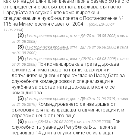
както и на допълнителни дневни пари в размер 50 на сто
от определените за съответната държава съгласно
Наредбата за служебните командировки и
специализации в чужбина, приета с Постановление №
115 на Министерския съвет от 2004 г.
(обн., ДВ-50 от
.
11.06.2004)
(2)
(
1 историческа промяна
, отм. - ДВ-70 от 08.08.2008, в сила
от 01.08.2008)
(3)
(
1 историческа промяна
, отм. - ДВ-70 от 08.08.2008, в сила
от 01.08.2008)
(4)
(
1 историческа промяна
, изм. - ДВ-70 от 08.08.2008, в сила
При командировка в трета държава
от 01.08.2008)
служителят има право на пътни, квартирни и
допълнителни дневни пари съгласно Наредбата за
служебните командировки и специализации в
чужбина за съответната държава, в която се
командирова.
(5)
(
2 исторически промени
, доп. - ДВ-49 от 21.06.2019, в сила
Командироването се извършва от
от 21.06.2019)
ръководителя на изпращащата администрация или
оправомощено от него лице.
(6)
При
(нова - ДВ-43 от 20.05.2005, в сила от 20.05.2005)
служебно пътуване до Република България за
период до 14 дни на служителите се изплащат