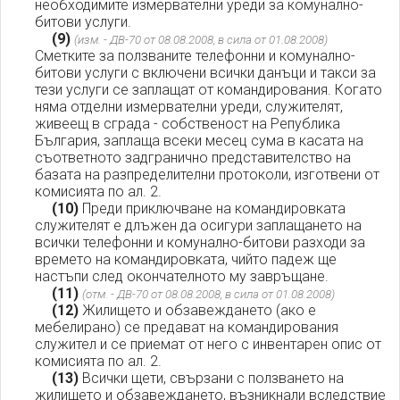
необходимите измервателни уреди за комунално-
битови услуги.
(9)
(изм. - ДВ-70 от 08.08.2008, в сила от 01.08.2008)
Сметките за ползваните телефонни и комунално-
битови услуги с включени всички данъци и такси за
тези услуги се заплащат от командирования. Когато
няма отделни измервателни уреди, служителят,
живеещ в сграда - собственост на Република
България, заплаща всеки месец сума в касата на
съответното задгранично представителство на
базата на разпределителни протоколи, изготвени от
комисията по ал. 2.
(10)
Преди приключване на командировката
служителят е длъжен да осигури заплащането на
всички телефонни и комунално-битови разходи за
времето на командировката, чийто падеж ще
настъпи след окончателното му завръщане.
(11)
(отм. - ДВ-70 от 08.08.2008, в сила от 01.08.2008)
(12)
Жилището и обзавеждането (ако е
мебелирано) се предават на командирования
служител и се приемат от него с инвентарен опис от
комисията по ал. 2.
(13)
Всички щети, свързани с ползването на
жилището и обзавеждането, възникнали вследствие