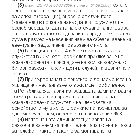
(5)
Когато
(изм. - ДВ-70 от 08.08.2008, в сила от 01.08.2008)
в договора за наем не е изрично включена клаузата
за депозит (гаранция), внасяна от служителя
(наемателя) в полза на наемодателя, служителят в
срок 6 месеца от датата на сключване на договора
внася в съответното задгранично представителство
сума в размер на месечния наем за обезпечаване на
евентуални задължения, свързани с имота.
(6)
Гаранцията по ал. 4 и 5 се възстановява на
служителя в 30-дневен срок след приключване на
командировката и приспадане на всички комунално-
битови разходи, такси и щети в случай на възникнали
такива.
(7)
При първоначално пристигане до наемането на
жилище или настаняването в жилище - собственост
на Република България, изпращащата администрация
поема разходите за временно настаняване на
командирования служител и на членовете на
семейството му в хотел в рамките на норматива за
едномесечен наем, определен в приложение № 3.
(8)
Изпращащата администрация заплаща
разходите за наем на жилище, инсталационните такси
за телефон, както и таксите за монтиране на