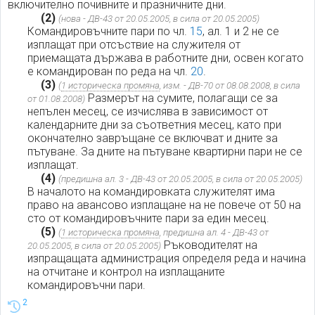
включително почивните и празничните дни.
(2)
(нова - ДВ-43 от 20.05.2005, в сила от 20.05.2005)
Командировъчните пари по чл.
15
, ал. 1 и 2 не се
изплащат при отсъствие на служителя от
приемащата държава в работните дни, освен когато
е командирован по реда на чл.
20
.
(3)
(
1 историческа промяна
, изм. - ДВ-70 от 08.08.2008, в сила
Размерът на сумите, полагащи се за
от 01.08.2008)
непълен месец, се изчислява в зависимост от
календарните дни за съответния месец, като при
окончателно завръщане се включват и дните за
пътуване. За дните на пътуване квартирни пари не се
изплащат.
(4)
(предишна ал. 3 - ДВ-43 от 20.05.2005, в сила от 20.05.2005)
В началото на командировката служителят има
право на авансово изплащане на не повече от 50 на
сто от командировъчните пари за един месец.
(5)
(
1 историческа промяна
, предишна ал. 4 - ДВ-43 от
Ръководителят на
20.05.2005, в сила от 20.05.2005)
изпращащата администрация определя реда и начина
на отчитане и контрол на изплащаните
командировъчни пари.
2