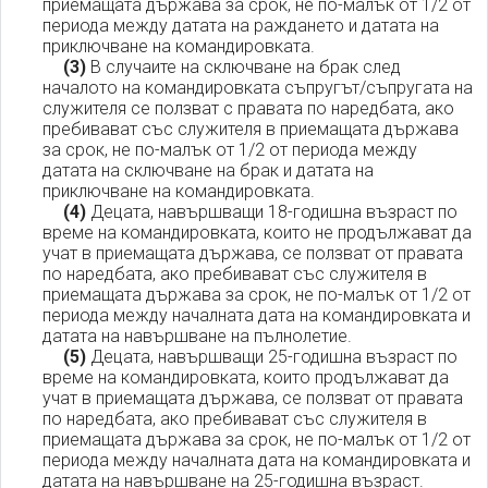
приемащата държава за срок, не по-малък от 1/2 от
периода между датата на раждането и датата на
приключване на командировката.
(3)
В случаите на сключване на брак след
началото на командировката съпругът/съпругата на
служителя се ползват с правата по наредбата, ако
пребивават със служителя в приемащата държава
за срок, не по-малък от 1/2 от периода между
датата на сключване на брак и датата на
приключване на командировката.
(4)
Децата, навършващи 18-годишна възраст по
време на командировката, които не продължават да
учат в приемащата държава, се ползват от правата
по наредбата, ако пребивават със служителя в
приемащата държава за срок, не по-малък от 1/2 от
периода между началната дата на командировката и
датата на навършване на пълнолетие.
(5)
Децата, навършващи 25-годишна възраст по
време на командировката, които продължават да
учат в приемащата държава, се ползват от правата
по наредбата, ако пребивават със служителя в
приемащата държава за срок, не по-малък от 1/2 от
периода между началната дата на командировката и
датата на навършване на 25-годишна възраст.