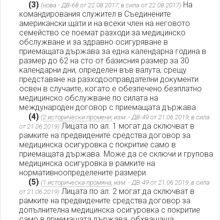
(3)
На
(нова - ДВ-68 от 22.08.2017, в сила от 22.08.2017)
командирования служител в Съединените
американски щати и на всеки член на неговото
семейство се поемат разходи за медицинско
обслужване и за здравно осигуряване в
приемащата държава за една календарна година в
размер до 62 на сто от базисния размер за 30
календарни дни, определен във валута, срещу
представяне на разходооправдателни документи
освен в случаите, когато е обезпечено безплатно
медицинско обслужване по силата на
международен договор с приемащата държава.
(4)
(
2 исторически промени
, изм. - ДВ-49 от 21.06.2019, в сила
Лицата по ал. 1 могат да сключват в
от 21.06.2019)
рамките на предвидените средства договор за
медицинска осигуровка с покритие само в
приемащата държава. Може да се сключи и групова
медицинска осигуровка в рамките на
нормативноопределените размери.
(5)
(
1 историческа промяна
, изм. - ДВ-49 от 21.06.2019, в сила
Лицата по ал. 2 могат да сключват в
от 21.06.2019)
рамките на предвидените средства договор за
допълнителна медицинска осигуровка с покритие
само в приемащата държава, обхващаща