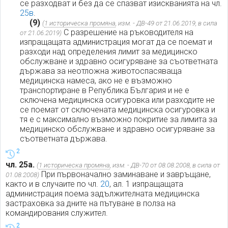
се разходват и без да се спазват изискванията на чл.
25в
.
(9)
(
1 историческа промяна
, изм. - ДВ-49 от 21.06.2019, в сила
С разрешение на ръководителя на
от 21.06.2019)
изпращащата администрация могат да се поемат и
разходи над определения лимит за медицинско
обслужване и здравно осигуряване за съответната
държава за неотложна животоспасяваща
медицинска намеса, ако не е възможно
транспортиране в Република България и не е
сключена медицинска осигуровка или разходите не
се поемат от сключената медицинска осигуровка и
тя е с максимално възможно покритие за лимита за
медицинско обслужване и здравно осигуряване за
съответната държава.
2
чл. 25а.
(
1 историческа промяна
, изм. - ДВ-70 от 08.08.2008, в сила от
При първоначално заминаване и завръщане,
01.08.2008)
както и в случаите по чл.
20
, ал. 1 изпращащата
администрация поема задължителната медицинска
застраховка за дните на пътуване в полза на
командирования служител.
2