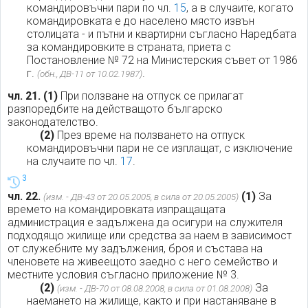
командировъчни пари по чл.
15
, а в случаите, когато
командировката е до населено място извън
столицата - и пътни и квартирни съгласно Наредбата
за командировките в страната, приета с
Постановление № 72 на Министерския съвет от 1986
г.
.
(обн., ДВ-11 от 10.02.1987)
чл. 21.
(1)
При ползване на отпуск се прилагат
разпоредбите на действащото българско
законодателство.
(2)
През време на ползването на отпуск
командировъчни пари не се изплащат, с изключение
на случаите по чл.
17
.
3
чл. 22.
(1)
За
(изм. - ДВ-43 от 20.05.2005, в сила от 20.05.2005)
времето на командировката изпращащата
администрация е задължена да осигури на служителя
подходящо жилище или средства за наем в зависимост
от служебните му задължения, броя и състава на
членовете на живеещото заедно с него семейство и
местните условия съгласно приложение № 3.
(2)
За
(изм. - ДВ-70 от 08.08.2008, в сила от 01.08.2008)
наемането на жилище, както и при настаняване в