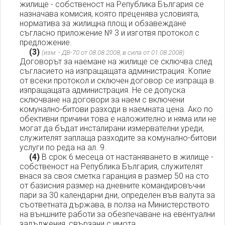
жилище - собственост на Република България се
назначава комисия, която преценява условията,
норматива за жилищна площ и обзавеждане
съгласно приложение № 3 и изготвя протокол с
предложение.
(3)
(изм. - ДВ-70 от 08.08.2008, в сила от 01.08.2008)
Договорът за наемане на жилище се сключва след
съгласието на изпращащата администрация. Копие
от всеки протокол и сключен договор се изпраща в
изпращащата администрация. Не се допуска
сключване на договори за наем с включени
комунално-битови разходи в наемната цена. Ако по
обективни причини това е наложително и няма или не
могат да бъдат инсталирани измервателни уреди,
служителят заплаща разходите за комунално-битови
услуги по реда на ал. 9.
(4)
В срок 6 месеца от настаняването в жилище -
собственост на Република България, служителят
внася за своя сметка гаранция в размер 50 на сто
от базисния размер на дневните командировъчни
пари за 30 календарни дни, определен във валута за
съответната държава, в полза на Министерството
на външните работи за обезпечаване на евентуални
задължения, свързани с имота.