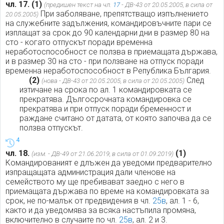
чл. 17.
(1)
(предишен текст на чл.
17
- ДВ-43 от 20.05.2005, в сила от
При заболяване, препятстващо изпълнението
20.05.2005)
на служебните задължения, командировъчните пари се
изплащат за срок до 90 календарни дни в размер 80 на
сто - когато отпускът поради временна
неработоспособност се ползва в приемащата държава,
и в размер 30 на сто - при ползване на отпуск поради
временна неработоспособност в Република България.
(2)
След
(нова - ДВ-43 от 20.05.2005, в сила от 20.05.2005)
изтичане на срока по ал. 1 командировката се
прекратява. Дългосрочната командировка се
прекратява и при отпуск поради бременност и
раждане считано от датата, от която започва да се
ползва отпускът.
4
чл. 18.
(1)
(изм. - ДВ-49 от 21.06.2019, в сила от 01.09.2019)
Командированият е длъжен да уведоми предварително
изпращащата администрация дали членове на
семейството му ще пребивават заедно с него в
приемащата държава по време на командировката за
срок, не по-малък от предвидения в чл.
25в
, ал. 1 - 6,
както и да уведомява за всяка настъпила промяна,
включително в случаите по чл.
25в
, ал. 2 и 3.