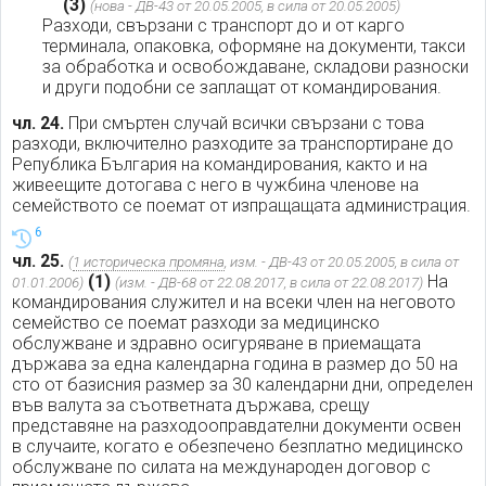
(3)
(нова - ДВ-43 от 20.05.2005, в сила от 20.05.2005)
Разходи, свързани с транспорт до и от карго
терминала, опаковка, оформяне на документи, такси
за обработка и освобождаване, складови разноски
и други подобни се заплащат от командирования.
чл. 24.
При смъртен случай всички свързани с това
разходи, включително разходите за транспортиране до
Република България на командирования, както и на
живеещите дотогава с него в чужбина членове на
семейството се поемат от изпращащата администрация.
6
чл. 25.
(
1 историческа промяна
, изм. - ДВ-43 от 20.05.2005, в сила от
(1)
На
01.01.2006)
(изм. - ДВ-68 от 22.08.2017, в сила от 22.08.2017)
командирования служител и на всеки член на неговото
семейство се поемат разходи за медицинско
обслужване и здравно осигуряване в приемащата
държава за една календарна година в размер до 50 на
сто от базисния размер за 30 календарни дни, определен
във валута за съответната държава, срещу
представяне на разходооправдателни документи освен
в случаите, когато е обезпечено безплатно медицинско
обслужване по силата на международен договор с