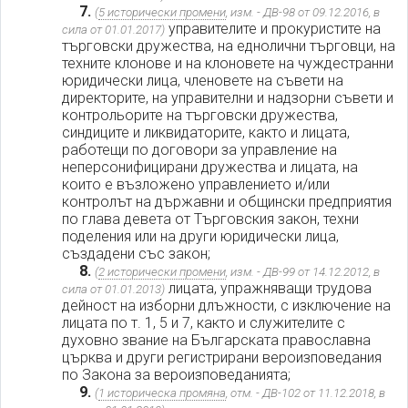
7.
(
5 исторически промени
, изм. - ДВ-98 от 09.12.2016, в
управителите и прокуристите на
сила от 01.01.2017)
търговски дружества, на еднолични търговци, на
техните клонове и на клоновете на чуждестранни
юридически лица, членовете на съвети на
директорите, на управителни и надзорни съвети и
контрольорите на търговски дружества,
синдиците и ликвидаторите, както и лицата,
работещи по договори за управление на
неперсонифицирани дружества и лицата, на
които е възложено управлението и/или
контролът на държавни и общински предприятия
по глава девета от Търговския закон, техни
поделения или на други юридически лица,
създадени със закон;
8.
(
2 исторически промени
, изм. - ДВ-99 от 14.12.2012, в
лицата, упражняващи трудова
сила от 01.01.2013)
дейност на изборни длъжности, с изключение на
лицата по т. 1, 5 и 7, както и служителите с
духовно звание на Българската православна
църква и други регистрирани вероизповедания
по Закона за вероизповеданията;
9.
(
1 историческа промяна
, отм. - ДВ-102 от 11.12.2018, в