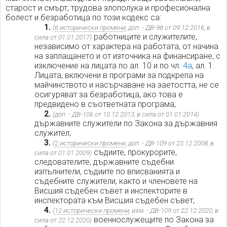
старост и смърт, трудова злополука и професионална
болест и безработица по този кодекс са:
1.
(
6 исторически промени
, доп. - ДВ-98 от 09.12.2016, в
работниците и служителите,
сила от 01.01.2017)
независимо от характера на работата, от начина
на заплащането и от източника на финансиране, с
изключение на лицата по ал. 10 и по чл.
4а
, ал. 1.
Лицата, включени в програми за подкрепа на
майчинството и насърчаване на заетостта, не се
осигуряват за безработица, ако това е
предвидено в съответната програма;
2.
(доп. - ДВ-106 от 10.12.2013, в сила от 01.01.2014)
държавните служители по Закона за държавния
служител;
3.
(
2 исторически промени
, доп. - ДВ-109 от 23.12.2008, в
съдиите, прокурорите,
сила от 01.01.2009)
следователите, държавните съдебни
изпълнители, съдиите по вписванията и
съдебните служители, както и членовете на
Висшия съдебен съвет и инспекторите в
инспектората към Висшия съдебен съвет;
4.
(
12 исторически промени
, изм. - ДВ-109 от 22.12.2020, в
военнослужещите по Закона за
сила от 22.12.2020)