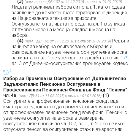
(3)
(изм. и доп. - ДВ-102 от 11.12.2018, в сила от 01.01.2019)
Лицата упражняват избора си по ал. 1, като подават
заявление до компетентната териториална дирекция
на Националната агенция за приходите.
Осигуряването на лицата по реда на ал. 1 възниква
от първо число на месеца, следващ месеца на
избора.
(4)
Редът и
(изм. - ДВ-102 от 11.12.2018, в сила от 01.01.2019)
начинът за избор на осигуряване, събиране и
разпределение на увеличената осигурителна вноска
за лицата по ал. 1 се уреждат с наредбата по чл.
179
,
ал. 3 от Данъчно-осигурителния процесуален кодекс.
2
Избор за Промяна на Осигуряване от Допълнително
Задължително Пенсионно Осигуряване в
Професионален Пенсионен Фонд във Фонд "Пенсии"
чл. 4в.
(1)
(нов - ДВ-61 от 11.08.2015, в сила от 01.01.2016)
Осигурените в професионален пенсионен фонд лица
имат право еднократно да променят осигуряването си
от професионален пенсионен фонд във фонд "Пенсии" с
увеличена осигурителна вноска в размера на
осигурителните вноски по чл.
157
, ал. 1, т. 2, ако не им е
отпусната пенсия за осигурителен стаж и възраст или