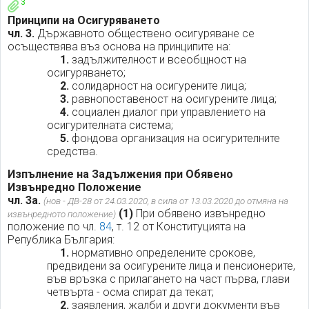
3
Принципи на Осигуряването
чл. 3.
Държавното обществено осигуряване се
осъществява въз основа на принципите на:
1.
задължителност и всеобщност на
осигуряването;
2.
солидарност на осигурените лица;
3.
равнопоставеност на осигурените лица;
4.
социален диалог при управлението на
осигурителната система;
5.
фондова организация на осигурителните
средства.
Изпълнение на Задължения при Обявено
Извънредно Положение
чл. 3а.
(нов - ДВ-28 от 24.03.2020, в сила от 13.03.2020 до отмяна на
(1)
При обявено извънредно
извънредното положение)
положение по чл.
84
, т. 12 от Конституцията на
Република България:
1.
нормативно определените срокове,
предвидени за осигурените лица и пенсионерите,
във връзка с прилагането на част първа, глави
четвърта - осма спират да текат;
2.
заявления, жалби и други документи във