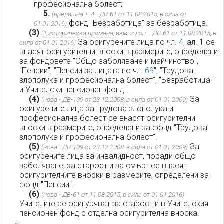
професионална болест;
5.
(предишна т. 4 - ДВ-61 от 11.08.2015, в сила от
фонд "Безработица" за безработица.
01.01.2016)
(3)
(
1 историческа промяна
, изм. и доп. - ДВ-61 от 11.08.2015, в
За осигурените лица по чл.
4
, ал. 1 се
сила от 01.01.2016)
внасят осигурителни вноски в размерите, определени
за фондовете "Общо заболяване и майчинство",
"Пенсии", "Пенсии за лицата по чл.
69
", "Трудова
злополука и професионална болест", "Безработица"
и Учителски пенсионен фонд".
(4)
За
(нова - ДВ-109 от 23.12.2008, в сила от 01.01.2009)
осигурените лица за трудова злополука и
професионална болест се внасят осигурителни
вноски в размерите, определени за фонд "Трудова
злополука и професионална болест".
(5)
За
(нова - ДВ-109 от 23.12.2008, в сила от 01.01.2009)
осигурените лица за инвалидност, поради общо
заболяване, за старост и за смърт се внасят
осигурителните вноски в размерите, определени за
фонд "Пенсии".
(6)
(нова - ДВ-61 от 11.08.2015, в сила от 01.01.2016)
Учителите се осигуряват за старост и в Учителския
пенсионен фонд с отделна осигурителна вноска.