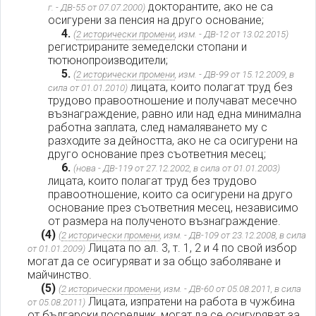
докторантите, ако не са
г. - ДВ-55 от 07.07.2000)
осигурени за пенсия на друго основание;
4.
(
2 исторически промени
, изм. - ДВ-12 от 13.02.2015)
регистрираните земеделски стопани и
тютюнопроизводители;
5.
(
2 исторически промени
, изм. - ДВ-99 от 15.12.2009, в
лицата, които полагат труд без
сила от 01.01.2010)
трудово правоотношение и получават месечно
възнаграждение, равно или над една минимална
работна заплата, след намаляването му с
разходите за дейността, ако не са осигурени на
друго основание през съответния месец;
6.
(нова - ДВ-119 от 27.12.2002, в сила от 01.01.2003)
лицата, които полагат труд без трудово
правоотношение, които са осигурени на друго
основание през съответния месец, независимо
от размера на полученото възнаграждение.
(4)
(
2 исторически промени
, изм. - ДВ-109 от 23.12.2008, в сила
Лицата по ал. 3, т. 1, 2 и 4 по свой избор
от 01.01.2009)
могат да се осигуряват и за общо заболяване и
майчинство.
(5)
(
2 исторически промени
, изм. - ДВ-60 от 05.08.2011, в сила
Лицата, изпратени на работа в чужбина
от 05.08.2011)
от български посредник, могат да се осигуряват за