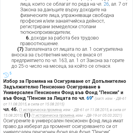
лица, които се облагат по реда на чл.
26
, ал. 7 от
Закона за данъците върху доходите на
физическите лица, упражняващи свободна
професия и/или занаятчийска дейност,
регистрирани земеделски стопани
тютюнопроизводители;
6.
доходи за работа без трудово
правоотношение.
(7)
Заплатената от лицата по ал. 1 осигурителна
вноска за съответния месец се внася от
предприятието по чл. 163, ал. 1 от Закона за горите
до 25-о число на месеца, за който се отнася.
5
Избор за Промяна на Осигуряване от Допълнително
Задължително Пенсионно Осигуряване в
Универсален Пенсионен Фонд във Фонд "Пенсии" и
във Фонд "Пенсии за Лицата по чл.
69
"
(загл. изм. - ДВ-61
от 11.08.2015, в сила от 15.08.2015)
чл. 4б.
(
1 историческа промяна
, изм. - ДВ-61 от 11.08.2015, в сила от
(1)
15.08.2015)
(
1 историческа промяна
, изм. - ДВ-19 от 05.03.2021)
Осигурените в универсален пенсионен фонд лица имат
право да изберат да променят осигуряването си от
универсален пенсионен фонд във фонд "Пенсии",