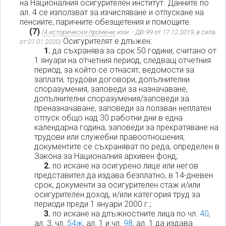
на Националния осигурителен институт. Данните по
ал. 4 се използват за изчисляване и отпускане на
пенсиите, паричните обезщетения и помощите.
(7)
(
4 исторически промени
, изм. - ДВ-99 от 17.12.2019, в сила
Осигурителят е длъжен:
от 01.01.2020)
1.
да съхранява за срок 50 години, считано от
1 януари на отчетния период, следващ отчетния
период, за който се отнасят, ведомости за
заплати, трудови договори, допълнителни
споразумения, заповеди за назначаване,
допълнителни споразумения/заповеди за
преназначаване, заповеди за ползван неплатен
отпуск общо над 30 работни дни в една
календарна година, заповеди за прекратяване на
трудови или служебни правоотношения;
документите се съхраняват по реда, определен в
Закона за Националния архивен фонд;
2.
по искане на осигурено лице или негов
представител да издава безплатно, в 14-дневен
срок, документи за осигурителен стаж и/или
осигурителен доход, и/или категория труд за
периоди преди 1 януари 2000 г.;
3.
по искане на длъжностните лица по чл.
40
,
ал. 3, чл.
54ж
, ал. 1 и чл.
98
, ал. 1 да издава