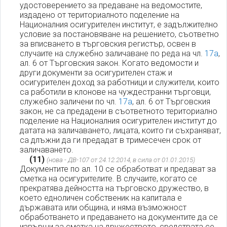
удостоверението за предаване на ведомостите,
издадено от териториалното поделение на
Националния осигурителен институт, е задължително
условие за постановяване на решението, съответно
за вписването в търговския регистър, освен в
случаите на служебно заличаване по реда на чл.
17а
,
ал. 6 от Търговския закон. Когато ведомости и
други документи за осигурителен стаж и
осигурителен доход за работници и служители, които
са работили в клонове на чуждестранни търговци,
служебно заличени по чл.
17а
, ал. 6 от Търговския
закон, не са предадени в съответното териториално
поделение на Националния осигурителен институт до
датата на заличаването, лицата, които ги съхраняват,
са длъжни да ги предадат в тримесечен срок от
заличаването.
(11)
(нова - ДВ-107 от 24.12.2014, в сила от 01.01.2015)
Документите по ал. 10 се обработват и предават за
сметка на осигурителите. В случаите, когато се
прекратява дейността на търговско дружество, в
което едноличен собственик на капитала е
държавата или община, и няма възможност
обработването и предаването на документите да се
извърши за сметка на дружеството, средствата се