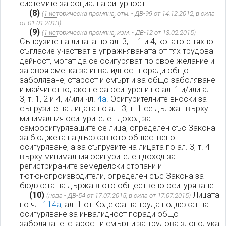
системите за социална сигурност.
(8)
(
1 историческа промяна
, отм. - ДВ-99 от 14.12.2012, в сила
от 01.01.2013)
(9)
(
1 историческа промяна
, изм. - ДВ-12 от 13.02.2015)
Съпрузите на лицата по ал. 3, т. 1 и 4, когато с тяхно
съгласие участват в упражняваната от тях трудова
дейност, могат да се осигуряват по свое желание и
за своя сметка за инвалидност поради общо
заболяване, старост и смърт и за общо заболяване
и майчинство, ако не са осигурени по ал. 1 и/или ал.
3, т. 1, 2 и 4, и/или чл.
4а
. Осигурителните вноски за
съпрузите на лицата по ал. 3, т. 1 се дължат върху
минималния осигурителен доход за
самоосигуряващите се лица, определен със Закона
за бюджета на държавното обществено
осигуряване, а за съпрузите на лицата по ал. 3, т. 4 -
върху минималния осигурителен доход за
регистрираните земеделски стопани и
тютюнопроизводители, определен със Закона за
бюджета на държавното обществено осигуряване.
(10)
Лицата
(нова - ДВ-54 от 17.07.2015, в сила от 17.07.2015)
по чл.
114а
, ал. 1 от Кодекса на труда подлежат на
осигуряване за инвалидност поради общо
заболяване, старост и смърт и за трудова злополука