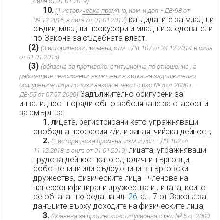
сила от 01.01.2019)
10.
(
1 историческа промяна
, изм. и доп. - ДВ-98 от
кандидатите за младши
09.12.2016, в сила от 01.01.2017)
съдии, младши прокурори и младши следователи
по Закона за съдебната власт.
(2)
(
3 исторически промени
, отм. - ДВ-107 от 24.12.2014, в сила
от 01.01.2015)
(3)
(обявена за противоконституционна по отношение на
работещите пенсионери, включени в кръга на задължително
осигурените лица по този законов текст с ркс № 5 от 2000 г. -
Задължително осигурени за
ДВ-55 от 07.07.2000)
инвалидност поради общо заболяване за старост и
за смърт са:
1.
лицата, регистрирани като упражняващи
свободна професия и/или занаятчийска дейност;
2.
(
1 историческа промяна
, изм. и доп. - ДВ-102 от
лицата, упражняващи
11.12.2018, в сила от 01.01.2019)
трудова дейност като еднолични търговци,
собственици или съдружници в търговски
дружества, физическите лица - членове на
неперсонифицирани дружества и лицата, които
се облагат по реда на чл.
26
, ал. 7 от Закона за
данъците върху доходите на физическите лица;
3.
(обявена за противоконституционна с ркс № 5 от 2000