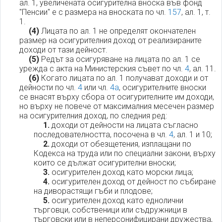
ал. 1, увеличената осигурителна вноска във фонд
"Пенсии" е с размера на вноската по чл.
157
, ал. 1, т.
1.
(4)
Лицата по ал. 1 не определят окончателен
размер на осигурителния доход от реализираните
доходи от тази дейност.
(5)
Редът за осигуряване на лицата по ал. 1 се
урежда с акта на Министерския съвет по чл.
4
, ал. 11.
(6)
Когато лицата по ал. 1 получават доходи и от
дейности по чл.
4
или чл.
4а
, осигурителните вноски
се внасят върху сбора от осигурителните им доходи,
но върху не повече от максималния месечен размер
на осигурителния доход, по следния ред:
1.
доходи от дейности на лицата съгласно
последователността, посочена в чл.
4
, ал. 1 и 10;
2.
доходи от обезщетения, изплащани по
Кодекса на труда или по специални закони, върху
които се дължат осигурителни вноски;
3.
осигурителен доход като морски лица;
4.
осигурителен доход от дейност по събиране
на диворастящи гъби и плодове;
5.
осигурителен доход като еднолични
търговци, собственици или съдружници в
търговски или в неперсонифицирани дружества,