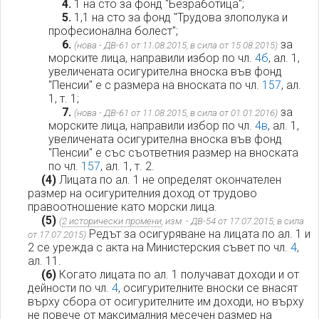
4.
1 на сто за фонд "Безработица";
5.
1,1 на сто за фонд "Трудова злополука и
професионална болест";
6.
за
(нова - ДВ-61 от 11.08.2015, в сила от 15.08.2015)
морските лица, направили избор по чл.
4б
, ал. 1,
увеличената осигурителна вноска във фонд
"Пенсии" е с размера на вноската по чл.
157
, ал.
1, т. 1;
7.
за
(нова - ДВ-61 от 11.08.2015, в сила от 01.01.2016)
морските лица, направили избор по чл.
4в
, ал. 1,
увеличената осигурителна вноска във фонд
"Пенсии" е със съответния размер на вноската
по чл.
157
, ал. 1, т. 2.
(4)
Лицата по ал. 1 не определят окончателен
размер на осигурителния доход от трудово
правоотношение като морски лица.
(5)
(
2 исторически промени
, изм. - ДВ-54 от 17.07.2015, в сила
Редът за осигуряване на лицата по ал. 1 и
от 17.07.2015)
2 се урежда с акта на Министерския съвет по чл.
4
,
ал. 11.
(6)
Когато лицата по ал. 1 получават доходи и от
дейности по чл.
4
, осигурителните вноски се внасят
върху сбора от осигурителните им доходи, но върху
не повече от максималния месечен размер на