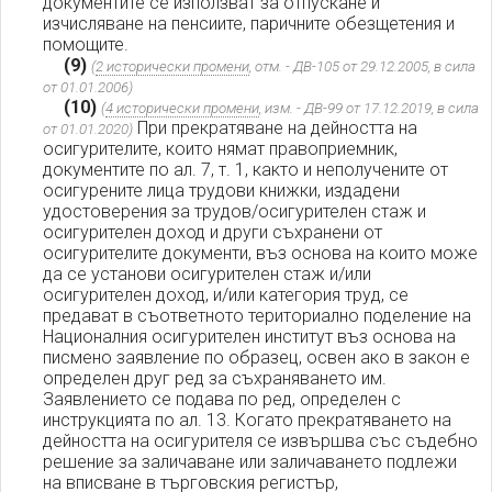
документите се използват за отпускане и
изчисляване на пенсиите, паричните обезщетения и
помощите.
(9)
(
2 исторически промени
, отм. - ДВ-105 от 29.12.2005, в сила
от 01.01.2006)
(10)
(
4 исторически промени
, изм. - ДВ-99 от 17.12.2019, в сила
При прекратяване на дейността на
от 01.01.2020)
осигурителите, които нямат правоприемник,
документите по ал. 7, т. 1, както и неполучените от
осигурените лица трудови книжки, издадени
удостоверения за трудов/осигурителен стаж и
осигурителен доход и други съхранени от
осигурителите документи, въз основа на които може
да се установи осигурителен стаж и/или
осигурителен доход, и/или категория труд, се
предават в съответното териториално поделение на
Националния осигурителен институт въз основа на
писмено заявление по образец, освен ако в закон е
определен друг ред за съхраняването им.
Заявлението се подава по ред, определен с
инструкцията по ал. 13. Когато прекратяването на
дейността на осигурителя се извършва със съдебно
решение за заличаване или заличаването подлежи
на вписване в търговския регистър,