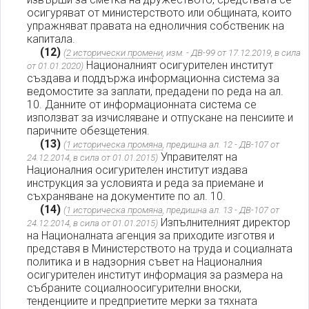
осигуряват от министерството или общината, които
упражняват правата на едноличния собственик на
капитала.
(12)
(
2 исторически промени
, изм. - ДВ-99 от 17.12.2019, в сила
Националният осигурителен институт
от 01.01.2020)
създава и поддържа информационна система за
ведомостите за заплати, предадени по реда на ал.
10. Данните от информационната система се
използват за изчисляване и отпускане на пенсиите и
паричните обезщетения.
(13)
(
1 историческа промяна
, предишна ал. 12 - ДВ-107 от
Управителят на
24.12.2014, в сила от 01.01.2015)
Националния осигурителен институт издава
инструкция за условията и реда за приемане и
съхраняване на документите по ал. 10.
(14)
(
1 историческа промяна
, предишна ал. 13 - ДВ-107 от
Изпълнителният директор
24.12.2014, в сила от 01.01.2015)
на Националната агенция за приходите изготвя и
представя в Министерството на труда и социалната
политика и в надзорния съвет на Националния
осигурителен институт информация за размера на
събраните социалноосигурителни вноски,
тенденциите и предприетите мерки за тяхната