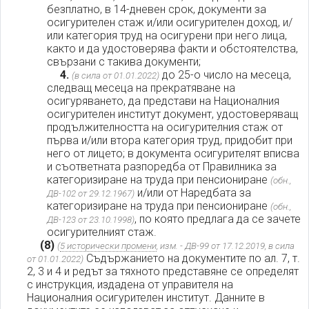
безплатно, в 14-дневен срок, документи за
осигурителен стаж и/или осигурителен доход, и/
или категория труд на осигурени при него лица,
както и да удостоверява факти и обстоятелства,
свързани с такива документи;
4.
до 25-о число на месеца,
(в сила от 01.01.2022)
следващ месеца на прекратяване на
осигуряването, да представи на Националния
осигурителен институт документ, удостоверяващ
продължителността на осигурителния стаж от
първа и/или втора категория труд, придобит при
него от лицето; в документа осигурителят вписва
и съответната разпоредба от Правилника за
категоризиране на труда при пенсиониране
(обн.,
и/или от Наредбата за
ДВ-102 от 29.12.1967)
категоризиране на труда при пенсиониране
(обн.,
, по която предлага да се зачете
ДВ-123 от 23.10.1998)
осигурителният стаж.
(8)
(
5 исторически промени
, изм. - ДВ-99 от 17.12.2019, в сила
Съдържанието на документите по ал. 7, т.
от 01.01.2022)
2, 3 и 4 и редът за тяхното представяне се определят
с инструкция, издадена от управителя на
Националния осигурителен институт. Данните в