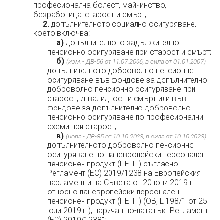
професионална болест, майчинство,
безработица, старост и смърт;
2.
допълнителното социално осигуряване,
което включва:
а)
допълнителното задължително
пенсионно осигуряване при старост и смърт;
б)
(изм. - ДВ-56 от 11.07.2006, в сила от 01.01.2007)
допълнителното доброволно пенсионно
осигуряване във фондове за допълнително
доброволно пенсионно осигуряване при
старост, инвалидност и смърт или във
фондове за допълнително доброволно
пенсионно осигуряване по професионални
схеми при старост;
в)
(нова - ДВ-85 от 10.10.2023, в сила от 10.10.2023)
допълнителното доброволно пенсионно
осигуряване по паневропейски персонален
пенсионен продукт (ПЕПП) съгласно
Регламент (ЕС) 2019/1238 на Европейския
парламент и на Съвета от 20 юни 2019 г.
относно паневропейски персонален
пенсионен продукт (ПЕПП) (ОВ, L 198/1 от 25
юли 2019 г.), наричан по-нататък "Регламент
(ЕС) 2019/1238";