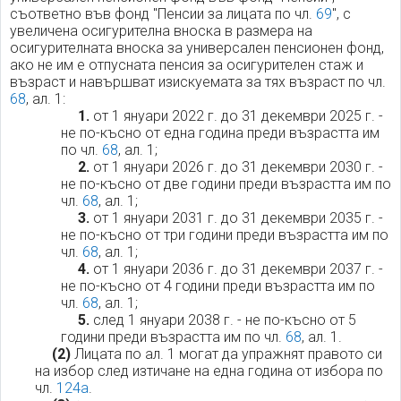
съответно във фонд "Пенсии за лицата по чл.
69
", с
увеличена осигурителна вноска в размера на
осигурителната вноска за универсален пенсионен фонд,
ако не им е отпусната пенсия за осигурителен стаж и
възраст и навършват изискуемата за тях възраст по чл.
68
, ал. 1:
1.
от 1 януари 2022 г. до 31 декември 2025 г. -
не по-късно от една година преди възрастта им
по чл.
68
, ал. 1;
2.
от 1 януари 2026 г. до 31 декември 2030 г. -
не по-късно от две години преди възрастта им по
чл.
68
, ал. 1;
3.
от 1 януари 2031 г. до 31 декември 2035 г. -
не по-късно от три години преди възрастта им по
чл.
68
, ал. 1;
4.
от 1 януари 2036 г. до 31 декември 2037 г. -
не по-късно от 4 години преди възрастта им по
чл.
68
, ал. 1;
5.
след 1 януари 2038 г. - не по-късно от 5
години преди възрастта им по чл.
68
, ал. 1.
(2)
Лицата по ал. 1 могат да упражнят правото си
на избор след изтичане на една година от избора по
чл.
124а
.