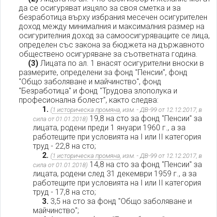
да се осигуряват изцяло за своя сметка и за
безработица върху избрания месечен осигурителен
доход между минималния и максималния размер на
осигурителния доход за самоосигуряващите се лица,
определен със закона за бюджета на държавното
обществено осигуряване за съответната година.
(3)
Лицата по ал. 1 внасят осигурителни вноски в
размерите, определени за фонд "Пенсии", фонд
"Общо заболяване и майчинство", фонд
"Безработица" и фонд "Трудова злополука и
професионална болест", както следва:
1.
(
1 историческа промяна
, изм. - ДВ-99 от 12.12.2017, в
19,8 на сто за фонд "Пенсии" за
сила от 01.01.2018)
лицата, родени преди 1 януари 1960 г., а за
работещите при условията на І или ІІ категория
труд - 22,8 на сто;
2.
(
1 историческа промяна
, изм. - ДВ-99 от 12.12.2017, в
14,8 на сто за фонд "Пенсии" за
сила от 01.01.2018)
лицата, родени след 31 декември 1959 г., а за
работещите при условията на І или ІІ категория
труд - 17,8 на сто;
3.
3,5 на сто за фонд "Общо заболяване и
майчинство";