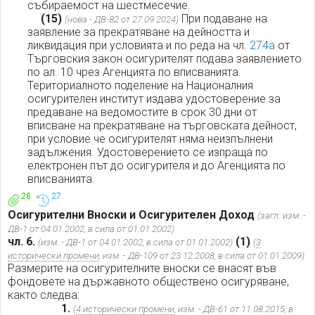
събираемост на шестмесечие.
(15)
При подаване на
(нова - ДВ-82 от 27.09.2024)
заявление за прекратяване на дейността и
ликвидация при условията и по реда на чл.
274а
от
Търговския закон осигурителят подава заявлението
по ал. 10 чрез Агенцията по вписванията.
Териториалното поделение на Националния
осигурителен институт издава удостоверение за
предаване на ведомостите в срок 30 дни от
вписване на прекратяване на търговската дейност,
при условие че осигурителят няма неизпълнени
задължения. Удостоверението се изпраща по
електронен път до осигурителя и до Агенцията по
вписванията.
28
27
Осигурителни Вноски и Осигурителен Доход
(загл. изм. -
ДВ-1 от 04.01.2002, в сила от 01.01.2002)
чл. 6.
(1)
(изм. - ДВ-1 от 04.01.2002, в сила от 01.01.2002)
(
3
исторически промени
, изм. - ДВ-109 от 23.12.2008, в сила от 01.01.2009)
Размерите на осигурителните вноски се внасят във
фондовете на държавното обществено осигуряване,
както следва:
1.
(
4 исторически промени
, изм. - ДВ-61 от 11.08.2015, в