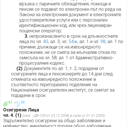
връзка с паричните обезщетения, помощи и
пенсии се подават по електронен път по реда на
Закона за електронния документ и електронните
удостоверителни услуги или с персонален
идентификационен код, или чрез лицензиран
пощенски оператор;
3.
непроизнасянето в срок на длъжностните
лица по чл.
40
, ал. 3, чл.
54ж
, ал. 1 и чл.
98
, ал. 1 по
причини, дължащи се на извънредното
положение, не се смята за мълчалив отказ по
смисъла на чл. 58, ал. 1 от Административно-
процесуалния кодекс.
(2)
Документите по ал. 1, т. 2, подадени от
осигурените лица и пенсионерите до 14 дни след
отмяната на извънредното положение в
съответното териториално поделение на
Националния осигурителен институт, се смятат за
подадени в срок.
61
33
Осигурени Лица
чл. 4.
(1)
(изм. - ДВ-109 от 23.12.2008, в сила от 01.01.2009)
Задължително осигурени за общо заболяване и
майчинство, инвалидност поради общо заболяване,