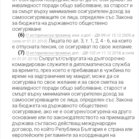
инвалидност поради общо заболяване, за старост и
за смърт върху минималния осигурителен доход за
самоосигуряващите се лица, определен със Закона
за бюджета на държавното обществено
осигуряване.
(6)
(
1 историческа промяна
, изм. и доп. - ДВ-99 от 15.12.2009, в
Лицата по ал. 3, т. 1, 2, 4 - 6, на които
сила от 01.01.2010)
е отпусната пенсия, се осигуряват по свое желание.
(7)
(
3 исторически промени
, доп. - ДВ-102 от 11.12.2018, в сила
Съпругът/съпругата на дългосрочно
от 01.01.2019)
командирован служител в дипломатическа служба
за времето, през което е пребивавал в чужбина по
време на задграничния му мандат, може да се
осигурява по свое желание и за своя сметка за
инвалидност поради общо заболяване, старост и
смърт върху минималния осигурителен доход за
самоосигуряващите се лица, определен със Закона
за бюджета на държавното обществено
осигуряване, ако не е осигурен/осигурена на друго
основание или по законодателството на приемащата
държава съгласно действащ международен
договор, по който Република България е страна или
европейските регламенти за координация на