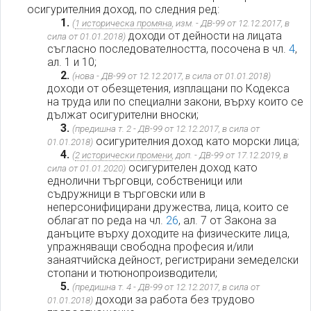
осигурителния доход, по следния ред:
1.
(
1 историческа промяна
, изм. - ДВ-99 от 12.12.2017, в
доходи от дейности на лицата
сила от 01.01.2018)
съгласно последователността, посочена в чл.
4
,
ал. 1 и 10;
2.
(нова - ДВ-99 от 12.12.2017, в сила от 01.01.2018)
доходи от обезщетения, изплащани по Кодекса
на труда или по специални закони, върху които се
дължат осигурителни вноски;
3.
(предишна т. 2 - ДВ-99 от 12.12.2017, в сила от
осигурителния доход като морски лица;
01.01.2018)
4.
(
2 исторически промени
, доп. - ДВ-99 от 17.12.2019, в
осигурителен доход като
сила от 01.01.2020)
еднолични търговци, собственици или
съдружници в търговски или в
неперсонифицирани дружества, лица, които се
облагат по реда на чл.
26
, ал. 7 от Закона за
данъците върху доходите на физическите лица,
упражняващи свободна професия и/или
занаятчийска дейност, регистрирани земеделски
стопани и тютюнопроизводители;
5.
(предишна т. 4 - ДВ-99 от 12.12.2017, в сила от
доходи за работа без трудово
01.01.2018)