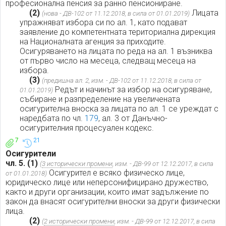
професионална пенсия за ранно пенсиониране.
(2)
Лицата
(нова - ДВ-102 от 11.12.2018, в сила от 01.01.2019)
упражняват избора си по ал. 1, като подават
заявление до компетентната териториална дирекция
на Националната агенция за приходите.
Осигуряването на лицата по реда на ал. 1 възниква
от първо число на месеца, следващ месеца на
избора.
(3)
(предишна ал. 2, изм. - ДВ-102 от 11.12.2018, в сила от
Редът и начинът за избор на осигуряване,
01.01.2019)
събиране и разпределение на увеличената
осигурителна вноска за лицата по ал. 1 се уреждат с
наредбата по чл.
179
, ал. 3 от Данъчно-
осигурителния процесуален кодекс.
7
21
Осигурители
чл. 5.
(1)
(
3 исторически промени
, изм. - ДВ-99 от 12.12.2017, в сила
Осигурител е всяко физическо лице,
от 01.01.2018)
юридическо лице или неперсонифицирано дружество,
както и други организации, които имат задължение по
закон да внасят осигурителни вноски за други физически
лица.
(2)
(
2 исторически промени
, изм. - ДВ-99 от 12.12.2017, в сила