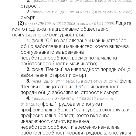
6.
(предишна т. 5 - ДВ-1 от 04.01.2002, в сила от 01.01.2002)
старост;
7.
(предишна т. 6 - ДВ-1 от 04.01.2002, в сила от 01.01.2002)
смърт.
(2)
Лицата,
(нова - ДВ-109 от 23.12.2008, в сила от 01.01.2009)
които подлежат на държавно обществено
осигуряване, се осигуряват във:
1.
фонд "Общо заболяване и майчинство" за
общо заболяване и майчинство, което включва
осигуряването за временна
неработоспособност, временно намалена
работоспособност и майчинство;
2.
фонд "Пенсии" за инвалидност поради общо
заболяване, старост и смърт;
3.
фонд
(нова - ДВ-61 от 11.08.2015, в сила от 01.01.2016)
"Пенсии за лицата по чл.
69
" за инвалидност
поради общо заболяване, старост и смърт;
4.
(предишна т. 3 - ДВ-61 от 11.08.2015, в сила от
фонд "Трудова злополука и
01.01.2016)
професионална болест" за трудова злополука и
професионална болест, което включва
инвалидност, смърт, временна
неработоспособност и временно намалена
работоспособност, поради трудова злополука и