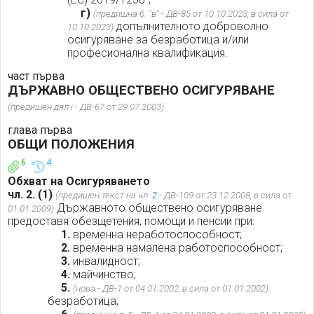
г)
(предишна б. "в" - ДВ-85 от 10.10.2023, в сила от
допълнителното доброволно
10.10.2023)
осигуряване за безработица и/или
професионална квалификация.
част първа
ДЪРЖАВНО ОБЩЕСТВЕНО ОСИГУРЯВАНЕ
(предишен дял i - ДВ-67 от 29.07.2003)
глава първа
ОБЩИ ПОЛОЖЕНИЯ
6
4
Обхват на Осигуряването
чл. 2.
(1)
(предишен текст на чл.
2
- ДВ-109 от 23.12.2008, в сила от
Държавното обществено осигуряване
01.01.2009)
предоставя обезщетения, помощи и пенсии при:
1.
временна неработоспособност;
2.
временна намалена работоспособност;
3.
инвалидност;
4.
майчинство;
5.
(нова - ДВ-1 от 04.01.2002, в сила от 01.01.2002)
безработица;