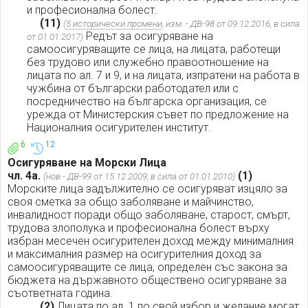
и професионална болест.
(11)
(
5 исторически промени
, изм. - ДВ-98 от 09.12.2016, в сила
Редът за осигуряване на
от 01.01.2017)
самоосигуряващите се лица, на лицата, работещи
без трудово или служебно правоотношение на
лицата по ал. 7 и 9, и на лицата, изпратени на работа в
чужбина от български работодател или с
посредничество на българска организация, се
урежда от Министерския съвет по предложение на
Националния осигурителен институт.
6
12
Осигуряване на Морски Лица
чл. 4а.
(1)
(нов - ДВ-99 от 15.12.2009, в сила от 01.01.2010)
Морските лица задължително се осигуряват изцяло за
своя сметка за общо заболяване и майчинство,
инвалидност поради общо заболяване, старост, смърт,
трудова злополука и професионална болест върху
избран месечен осигурителен доход между минималния
и максималния размер на осигурителния доход за
самоосигуряващите се лица, определен със закона за
бюджета на държавното обществено осигуряване за
съответната година.
(2)
Лицата по ал. 1 по свой избор и желание могат