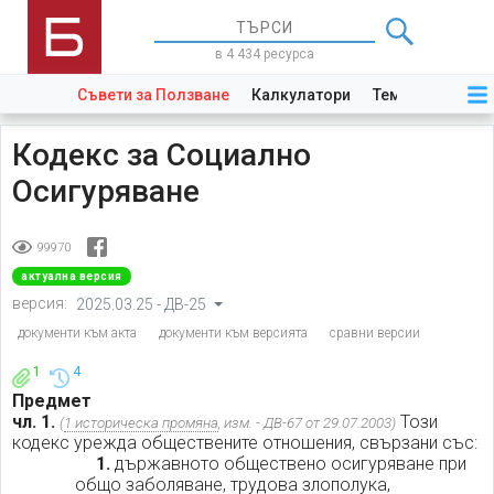
в 4 434 ресурса
Съвети за Ползване
Калкулатори
Теми
Закони
Кодекс за Социално
Осигуряване
99970
актуална версия
версия:
2025.03.25 - ДВ-25
документи към акта
документи към версията
сравни версии
1
4
Предмет
чл. 1.
Този
(
1 историческа промяна
, изм. - ДВ-67 от 29.07.2003)
кодекс урежда обществените отношения, свързани със:
1.
държавното обществено осигуряване при
общо заболяване, трудова злополука,