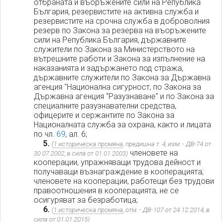
отбраната и въоръжените сили на Република
България, резервистите на активна служба и
резервистите на срочна служба в доброволния
резерв по Закона за резерва на въоръжените
сили на Република България, държавните
служители по Закона за Министерството на
вътрешните работи и Закона за изпълнение на
наказанията и задържането под стража,
държавните служители по Закона за Държавна
агенция "Национална сигурност, по Закона за
Държавна агенция "Разузнаване" и по Закона за
специалните разузнавателни средства,
офицерите и сержантите по Закона за
Националната служба за охрана, както и лицата
по чл.
69
, ал. 6;
5.
(
1 историческа промяна
, предишна т. 4, изм. - ДВ-74 от
членовете на
30.07.2002, в сила от 01.01.2003)
кооперации, упражняващи трудова дейност и
получаващи възнаграждение в кооперацията;
членовете на кооперации, работещи без трудови
правоотношения в кооперацията, не се
осигуряват за безработица;
6.
(
1 историческа промяна
, отм. - ДВ-107 от 24.12.2014, в
сила от 01.01.2015)