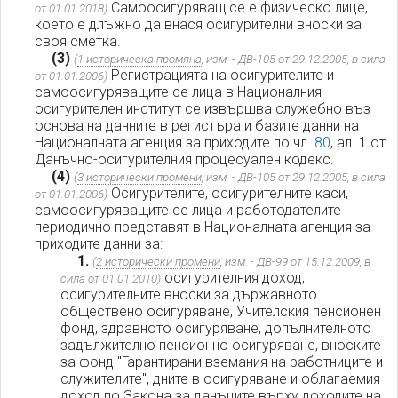
Самоосигуряващ се е физическо лице,
от 01.01.2018)
което е длъжно да внася осигурителни вноски за
своя сметка.
(3)
(
1 историческа промяна
, изм. - ДВ-105 от 29.12.2005, в сила
Регистрацията на осигурителите и
от 01.01.2006)
самоосигуряващите се лица в Националния
осигурителен институт се извършва служебно въз
основа на данните в регистъра и базите данни на
Националната агенция за приходите по чл.
80
, ал. 1 от
Данъчно-осигурителния процесуален кодекс.
(4)
(
3 исторически промени
, изм. - ДВ-105 от 29.12.2005, в сила
Осигурителите, осигурителните каси,
от 01.01.2006)
самоосигуряващите се лица и работодателите
периодично представят в Националната агенция за
приходите данни за:
1.
(
2 исторически промени
, изм. - ДВ-99 от 15.12.2009, в
осигурителния доход,
сила от 01.01.2010)
осигурителните вноски за държавното
обществено осигуряване, Учителския пенсионен
фонд, здравното осигуряване, допълнителното
задължително пенсионно осигуряване, вноските
за фонд "Гарантирани вземания на работниците и
служителите", дните в осигуряване и облагаемия
доход по Закона за данъците върху доходите на