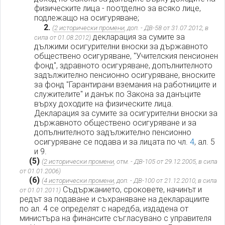
физическите лица - поотделно за всяко лице,
подлежащо на осигуряване;
2.
(
2 исторически промени
, доп. - ДВ-58 от 31.07.2012, в
декларация за сумите за
сила от 01.08.2012)
дължими осигурителни вноски за държавното
обществено осигуряване, "Учителския пенсионен
фонд", здравното осигуряване, допълнителното
задължително пенсионно осигуряване, вноските
за фонд "Гарантирани вземания на работниците и
служителите" и данък по Закона за данъците
върху доходите на физическите лица.
Декларация за сумите за осигурителни вноски за
държавното обществено осигуряване и за
допълнителното задължително пенсионно
осигуряване се подава и за лицата по чл.
4
, ал. 5
и 9.
(5)
(
2 исторически промени
, отм. - ДВ-105 от 29.12.2005, в сила
от 01.01.2006)
(6)
(
4 исторически промени
, доп. - ДВ-100 от 21.12.2010, в сила
Съдържанието, сроковете, начинът и
от 01.01.2011)
редът за подаване и съхраняване на декларациите
по ал. 4 се определят с наредба, издадена от
министъра на финансите съгласувано с управителя