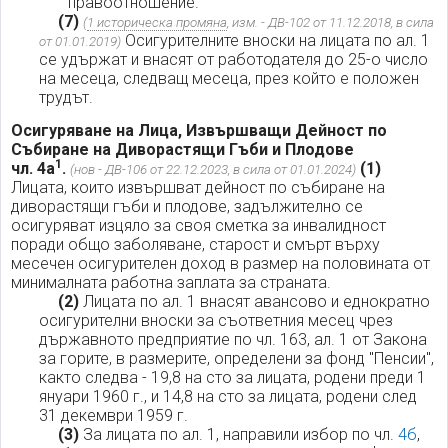
правоотношение.
(7)
(
1 историческа промяна
, изм. - ДВ-102 от 11.12.2018, в сила
Осигурителните вноски на лицата по ал. 1
от 01.01.2019)
се удържат и внасят от работодателя до 25-о число
на месеца, следващ месеца, през който е положен
трудът.
Осигуряване на Лица, Извършващи Дейност по
Събиране на Диворастящи Гъби и Плодове
1
чл. 4а
.
(1)
(нов - ДВ-106 от 22.12.2023, в сила от 01.01.2024)
Лицата, които извършват дейност по събиране на
диворастящи гъби и плодове, задължително се
осигуряват изцяло за своя сметка за инвалидност
поради общо заболяване, старост и смърт върху
месечен осигурителен доход в размер на половината от
минималната работна заплата за страната.
(2)
Лицата по ал. 1 внасят авансово и еднократно
осигурителни вноски за съответния месец чрез
държавното предприятие по чл. 163, ал. 1 от Закона
за горите, в размерите, определени за фонд "Пенсии",
както следва - 19,8 на сто за лицата, родени преди 1
януари 1960 г., и 14,8 на сто за лицата, родени след
31 декември 1959 г.
(3)
За лицата по ал. 1, направили избор по чл.
4б
,