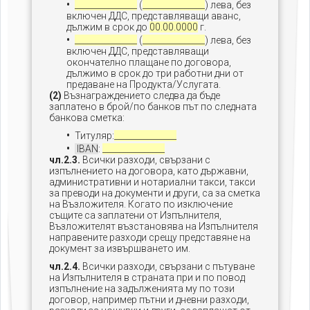
_______________
(
_______________
) лева, без
включен ДДС, представляващи аванс,
дължим в срок до
00.00.0000
г.
_______________
(
_______________
) лева, без
включен ДДС, представляващи
окончателно плащане по договора,
дължимо в срок до три работни дни от
предаване на Продукта/Услугата.
(2)
Възнаграждението следва да бъде
заплатено в брой/по банков път по следната
банкова сметка:
Титуляр:
_______________
IBAN
:
_______________
чл.2.3.
Всички разходи, свързани с
изпълнението на договора, като държавни,
административни и нотариални такси, такси
за преводи на документи и други, са за сметка
на Възложителя. Когато по изключение
същите са заплатени от Изпълнителя,
Възложителят възстановява на Изпълнителя
направените разходи срещу представяне на
документ за извършването им.
чл.2.4.
Всички разходи, свързани с пътуване
на Изпълнителя в страната при и по повод
изпълнение на задълженията му по този
договор, например пътни и дневни разходи,