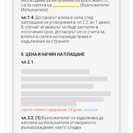
необходими за изпълнение на възложеното,
са за сметка на
_______________
(Възложителя/
Изпълнителя).
чл.1.4.
Договорът влиза в сила след
заплащане на уговорения в чл.2.2, ал.1 аванс.
В случай че авансът не бъде заплатен в
посочения срок, договорът не се счита за
влязъл в сила и не поражда права и
задължения за страните.
II. ЦЕНА И НАЧИН НА ПЛАЩАНЕ
чл.2.1.
скрито платено съдържание: 24 думи;
отключи
чл.2.2. (1)
Възложителят се задължава да
заплати на Изпълнителя уговореното
възнаграждение, както следва: