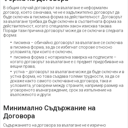
В общия случай договорът за възлагане е неформален
договор, което означава, че не е задължително договорът да
бъде сключен в писмена форма за действителност. Договорът
за възлагане трябва да бъде сключен в съответната форма за
действителност, когато специален закон изисква такава.
Поради тази причина договорът може да се сключи в следната
форма:
писмена – обичайно договорът за възлагане се сключва
в писмена форма, за да се избегнат спорове относно
условията, при които е сключен;
писмена форма с нотариална заверка на подписите –
когато договорът за възлагане е с предмет придобиване на
вещни права;
устна – договорът за възлагане може да бъде сключен и в
устна форма, но това създава големи трудности, за да се
докаже както самото сключване на договора, така и
условията, уговорени между страните, например размер на
уговореното възнаграждение, срок за изпълнение на
възложеното и други.
Минимално Съдържание на
Договора
Съдържанието на договора за възлагане не е изрично