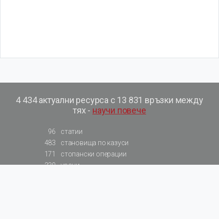
4 434 актуални ресурса с 13 831 връзки между
тях -
научи повече
96
статии
483
становища по казуси
171
стопански операции
230
уроци
575
базови примери към членове
217
сметки от сметкоплан
140
видеоуроци
177
примерни документи