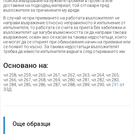
поиска извършване на нужните промени в проекта или
доставяне на подходящ материал, той отговаря пред
възложителя за причинените му вреди.
В случай че при приемането на работата възложителят не
направи възражение относно неправилното ѝ изпълнение от
изпълнителя, то работата се счита за приета без забележки и
възложителят ще загуби възможността си да направи такова
възражение, освен ако се касае за такива недостатъци, които
не могат да се открият при обикновения начин на приемане или
се появят по-късно. За такива недостатъци възложителят
трябва да извести изпълнителя веднага след откриването им.
Основано на:
чл.258; чл.259; чл.260; чл.261; чл.262; чл.263; чл.264; чл.265;
чл.266; чл.267; чл.268; чл.269; чл.280; чл.281; чл.282; чл.283;
чл.284; чл.285; чл.286; чл.287; чл.288; чл.289; чл.290; чл.
291
от
ЗЗД
Още образци