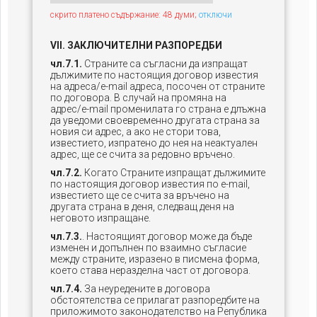
скрито платено съдържание: 48 думи;
отключи
VII. ЗАКЛЮЧИТЕЛНИ РАЗПОРЕДБИ
чл.7.1.
Страните са съгласни да изпращат
дължимите по настоящия договор известия
на адреса/e-mail адреса, посочен от страните
по договора. В случай на промяна на
адрес/e-mail променилата го страна е длъжна
да уведоми своевременно другата страна за
новия си адрес, а ако не стори това,
известието, изпратено до нея на неактуален
адрес, ще се счита за редовно връчено.
чл.7.2.
Когато Страните изпращат дължимите
по настоящия договор известия по e-mail,
известието ще се счита за връчено на
другата страна в деня, следващ деня на
неговото изпращане.
чл.7.3.
. Настоящият договор може да бъде
изменен и допълнен по взаимно съгласие
между страните, изразено в писмена форма,
което става неразделна част от договора.
чл.7.4.
За неуредените в договора
обстоятелства се прилагат разпоредбите на
приложимото законодателство на Република