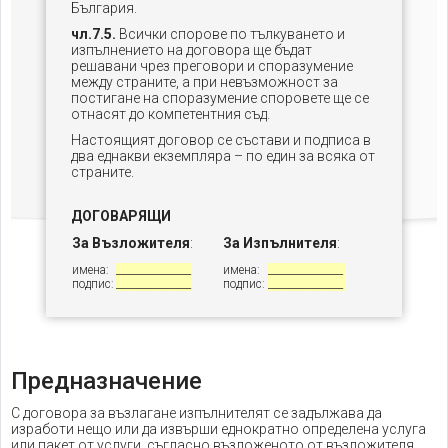
България.
чл.7.5.
Всички спорове по тълкуването и
изпълнението на договора ще бъдат
решавани чрез преговори и споразумение
между страните, а при невъзможност за
постигане на споразумение споровете ще се
отнасят до компетентния съд.
Настоящият договор се състави и подписа в
два еднакви екземпляра – по един за всяка от
страните.
ДОГОВАРЯЩИ
За Възложителя
:
За Изпълнителя
:
имена:
_______________
имена:
_______________
подпис:
_______________
подпис:
_______________
Предназначение
С договора за възлагане изпълнителят се задължава да
изработи нещо или да извърши еднократно определена услуга
или пакет от услуги, съгласно възложеното от възложителя,