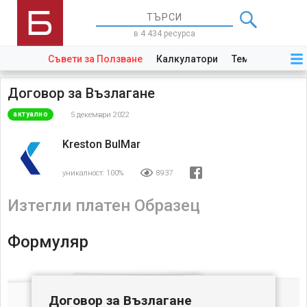
в 4 434 ресурса
Съвети за Ползване
Калкулатори
Теми
Закони
Договор за Възлагане
5 декември 2022
актуално
Kreston BulMar
уникалност:
100%
8937
Изтегли платен Образец
Формуляр
Договор за Възлагане