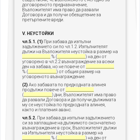
договореното предназначение,
Възложителят има право да развали
Договора и да получи обезщетение за
претърпените вреди.
V. НЕУСТОЙКИ
чл.5.1. (1)
При забава да изпълни
задължението си по чл.1.2. Изпълнителят
дължи на Възложителя неустойка в размер на
_______________
% (
_______________
) на ден от
уговорено в чл.2.2 възнаграждение за всеки
ден на забава, но не повече от
_______________
% (
_______________
) от общия размер на
уговореното възнаграждение.
(2)
Ако забавата по предходната алинея
продължи повече от
_______________
(
_______________
) дни, Възложителят има право
да развали Договора и да получи дължимата
му се неустойка по предходната алинея,
както и платения аванс.
чл.5.2.
При забава да изпълни задължението
си за заплащане на дължимото окончателно
възнаграждение в срок, Възложителят дължи
на Изпълнителя неустойка в размер на
_______________
% (
_______________
) на ден от