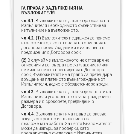
IV. ПРАВА И ЗАДЪЛЖЕНИЯ НА
ВЪЗЛОЖИТЕЛЯ
чл.4.1.
Възложителят е длъжен да оказва на
Изпълнителя необходимото съдействие за
изпълнение на възложеното.
чл.4.2. (1)
Възложителят е длъжен да приеме
възложеното, ако отговаря на описания в
договора проект/задание и е изпълнено в
предвидения в Договора срок.
(2)
В случай че възложеното не отговаря на
описания в договора проект/задание и/или
не е изпълнено в предвидения в Договора
срок, Възложителят има право да претендира
връщане на платеното възнаграждение от
Изпълнителя, ведно с обезщетение за вреди.
чл.4.3.
Възложителят е длъжен да
заплати на
Изпълнителя уговореното възнаграждение в
размера и в сроковете, предвидени в
Договора.
чл.4.4.
Възложителят има право да оказва
текущ контрол по изпълнението на
възложената работа. За целта Възложителят
може да извършва проверки, като
предварително съгласува с Изпълнителя