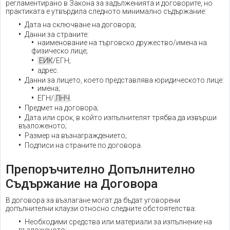
регламентирано в Закона за задълженията и договорите, но
практиката е утвърдила следното минимално съдържание:
Дата на сключване на договора;
Данни за страните:
наименование на търговско дружество/имена на
физическо лице;
ЕИК
/ЕГН;
адрес.
Данни за лицето, което представлява юридическото лице:
имена;
ЕГН/
ЛНЧ
.
Предмет на договора;
Дата или срок, в който изпълнителят трябва да извърши
възложеното;
Размер на възнаграждението;
Подписи на страните по договора.
Препоръчително Допълнително
Съдържание на Договора
В договора за възлагане могат да бъдат уговорени
допълнителни клаузи относно следните обстоятелства:
Необходими средства или материали за изпълнение на