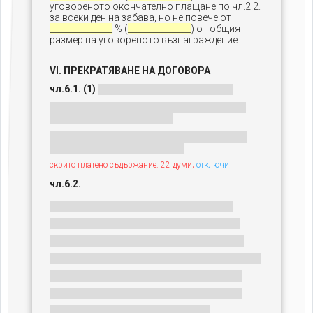
уговореното окончателно плащане по чл.2.2.
за всеки ден на забава, но не повече от
_______________
% (
_______________
) от общия
размер на уговореното възнаграждение.
VI. ПРЕКРАТЯВАНЕ НА ДОГОВОРА
чл.6.1. (1)
скрито платено съдържание: 22 думи;
отключи
чл.6.2.