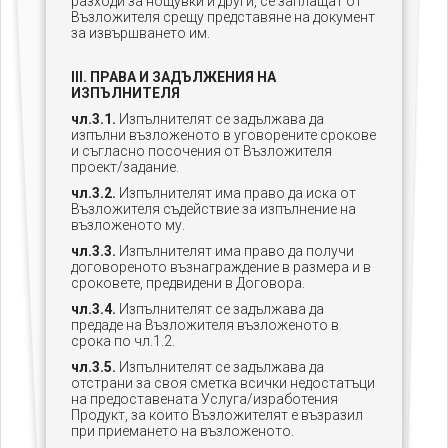
разходи за нощувки и други, се заплащат от
Възложителя срещу представяне на документ
за извършването им.
III. ПРАВА И ЗАДЪЛЖЕНИЯ НА
ИЗПЪЛНИТЕЛЯ
чл.3.1.
Изпълнителят се задължава да
изпълни възложеното в уговорените срокове
и съгласно посочения от Възложителя
проект/задание.
чл.3.2.
Изпълнителят има право да иска от
Възложителя съдействие за изпълнение на
възложеното му.
чл.3.3.
Изпълнителят има право да получи
договореното възнаграждение
в размера и в
сроковете, предвидени в Договора.
чл.3.4.
Изпълнителят се задължава да
предаде на Възложителя
възложеното в
срока по чл.1.2.
чл.3.5.
Изпълнителят се задължава да
отстрани за своя сметка всички недостатъци
на предоставената Услуга/изработения
Продукт, за които Възложителят е възразил
при приемането на възложеното.