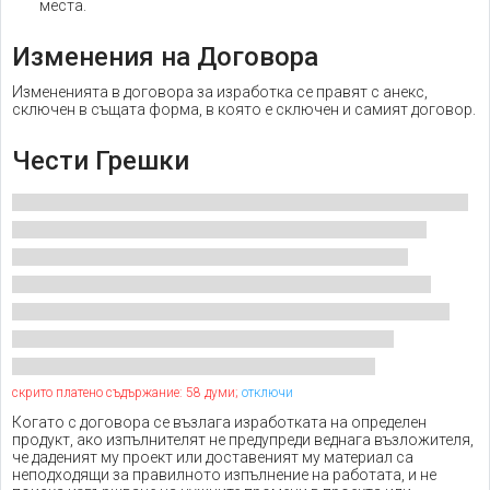
места.
Изменения на Договора
Измененията в договора за изработка се правят с анекс,
сключен в същата форма, в която е сключен и самият договор.
Чести Грешки
скрито платено съдържание: 58 думи;
отключи
Когато с договора се възлага изработката на определен
продукт, ако изпълнителят не предупреди веднага възложителя,
че даденият му проект или доставеният му материал са
неподходящи за правилното изпълнение на работата, и не