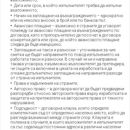
възложеното;
Дата или срок, в който изпълнителят трябва да изпълни
възложеното;
Начин на заплащане на възнаграждението – еднократно
или на няколко вноски, в брой или по банков път;
Авансово плащане – възможно е страните да уговорят
помежду си авансово плащане на възнаграждението по
договора, като е препоръчително да посочат в договора
конкретна дата или срок, до който авансовото плащане
следва да бъде извършено;
Заплащане на такси и разноски – уточняване за чия
сметка ще бъдат направените по повод изпълнението на
работата такси и разноски. В случай че не е направена
такава уговорка, е възможно възложителят да претендира,
че същите са включени в цената на изработката и да
откаже допълнително заплащане на направените разходи
от страна на изпълнителя;
Права и задължения на страните;
Авторско право – в договора могат да бъдат предвидени
разпоредби относно авторските права върху изработката и
защитата на притежателя на авторските права от тяхното
нарушаване;
Подсъдност – договорна клауза, която определя
компетентния съд от определено населено място, който да
разгледа възникнал между страните спор. Клаузата е
полезна в случаите, в които възложителят и изпълнителят
са със седалища/постоянни адреси в различни населени