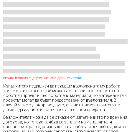
скрито платено съдържание: 206 думи;
отключи
Изпълнителят е длъжен да извърши възложената му работа
точно и качествено. Той може да изпълни възложеното по
собствен проект и със собствени материали, но материалите и
проектът могат да бъдат предоставени от възложителя. В
случай че не е уговорено друго, се счита, че изпълнителят е
длъжен да изработи поръчаното със свои средства.
Възложителят може да се откаже от изпълнението по време на
договора, но тогава трябва да заплати на Изпълнителя
направените разходи, извършената работа и печалбата, която
би получил, ако довърши работата. Изпълнителят, от своя