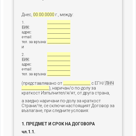
Днес,
00.00.0000
г., между:
1.
_______________
ЕИК
:
_______________
адрес:
_______________
e-mail:
_______________
тел. за връзка:
_______________
и
2.
_______________
ЕИК
:
_______________
адрес:
_______________
e-mail:
_______________
тел. за връзка:
_______________
(представлявано от
_______________
с ЕГН/
ЛНЧ
_______________
), наричан/о по-долу за
краткост Изпълнител/я/ят, от друга страна,
а заедно наричани по-долу за краткост
Страни/те, се сключи настоящият Договор за
възлагане, при следните условия:
1. ПРЕДМЕТ И СРОК НА ДОГОВОРА
чл.1.1.