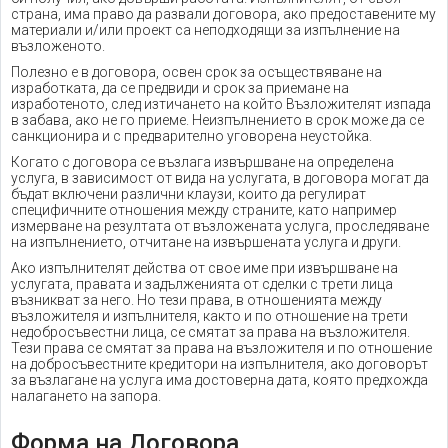
страна, има право да развали договора, ако предоставените му
материали и/или проект са неподходящи за изпълнение на
възложеното.
Полезно е в договора, освен срок за осъществяване на
изработката, да се предвиди и срок за приемане на
изработеното, след изтичането на който Възложителят изпада
в забава, ако не го приеме. Неизпълнението в срок може да се
санкционира и с предварително уговорена неустойка.
Когато с договора се възлага извършване на определена
услуга, в зависимост от вида на услугата, в договора могат да
бъдат включени различни клаузи, които да регулират
специфичните отношения между страните, като например
измерване на резултата от възложената услуга, проследяване
на изпълнението, отчитане на извършената услуга и други.
Ако изпълнителят действа от свое име при извършване на
услугата, правата и задълженията от сделки с трети лица
възникват за него. Но тези права, в отношенията между
възложителя и изпълнителя, както и по отношение на трети
недобросъвестни лица, се смятат за права на възложителя.
Тези права се смятат за права на възложителя и по отношение
на добросъвестните кредитори на изпълнителя, ако договорът
за възлагане на услуга има достоверна дата, която предхожда
налагането на запора.
Форма на Договора