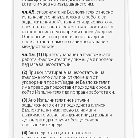
датата и часа на извършването им.
чл.4.5.
Указанията на Възложителя относно
изпълнението на възложената работа са
задължителни за Изпълнителя, доколкото не
пречат на неговата самостоятелност и не са
в отклонение от уговорения проект/задание.
Отклонения от първоначално зададения
проект стават само по взаимно съгласие
между страните.
чл.4.6. (1)
При получаване на възложената
работа Възложителят е длъжен да я провери
веднага за недостатъци.
(2)
При констатиране на недостатъци на
възложеното или при отклонения от
уговорения проект/задание Възложителят
има право да предостави подходящ срок, в
който Изпълнителят да поправи работата си.
(3)
Ако Изпълнителят не изпълни
задължението си по предходната алинея,
Възложителят има право да намали
дължимото възнаграждение или да развали
Договора и да получи обезщетение за
претърпените вреди.
(4)
Ако недостатъците са толкова
съществени, че възложеното е негодно за