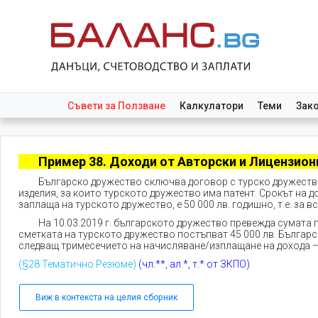
Съвети за Ползване
Калкулатори
Теми
Зак
Пример 38. Доходи от Авторски и Лицензион
Българско дружество сключва договор с турско дружеств
изделия, за които турското дружество има патент. Срокът на 
заплаща на турското дружество, е 50 000 лв. годишно, т.е. за в
На 10.03.2019 г. българското дружество превежда сумата по 
сметката на турското дружество постъпват 45 000 лв. Българск
следващ тримесечието на начисляване/изплащане на дохода – 
(§28 Тематично Резюме)
(чл.**, ал.*, т.* от ЗКПО)
Виж в контекста на целия сборник