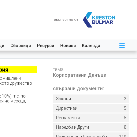
ци
Сборници
Ресурси
Новини
Календар
рия
тема
Корпоративни Данъци
промишлени
ското дружество
свързани документи:
10%), т.е. по
Закони
3
ая на месеца,
Директиви
5
Регламенти
5
Наредби и Други
8
Резюмирани Разпоредби
119