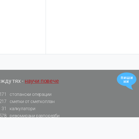
пиши
ежду тях -
научи повече
ни
171
стопански операции
217
сметки от сметкоплан
31
калкулатори
578
резюмирани разпоредби
522
нормативни актове