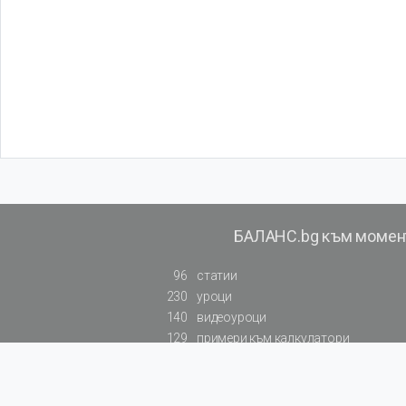
БАЛАНС.bg към момен
96
статии
230
уроци
140
видеоуроци
129
примери към калкулатори
819
резюмирана съдебна практика