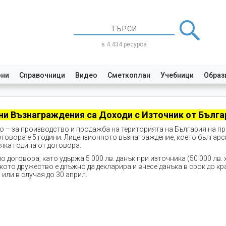
в 4 434 ресурса
они
Справочници
Видео
Сметкоплан
Учебници
Образ
ни Възнаграждения са Доходи с Източник от Бълга
о – за производство и продажба на територията на България на 
договора е 5 години. Лицензионното възнаграждение, което българ
сяка година от договора.
договора, като удържа 5 000 лв. данък при източника (50 000 лв. х 
ото дружество е длъжно да декларира и внесе данъка в срок до кр
или в случая до 30 април.