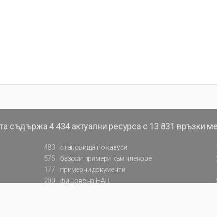
та съдържа
4 434 актуални ресурса с 13 831 връзки м
483
становища по казуси
575
базови примери към членове
177
примерни документи
200
фишове на НАП
66
резюмирани указания от институции