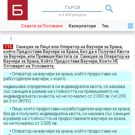
в 4 434 ресурса
Съвети за Ползване
Калкулатори
Теми
Закони
2
.
115
.
Санкция за Лице или Оператор на Ваучери за Храна,
който Предостави Ваучери за Храна, Без да е Получил Квота
за Ваучери, или Превиши Квотата си. Санкция за Оператор на
Ваучери за Храна, Който Предостави Ваучери, Които НЕ
Отговарят на Условията.
• Оператор на ваучери за храна, който предостави на
работодатели ваучери, с които
надвишава определената си индивидуална квота, се наказва
със санкция в размер на стойността на превишението на
индивидуалната си квота, но не по-малко от 2 000 лв. (чл.209,
ал.3 от ЗКПО).
• Лице, което предостави на работодатели ваучери за храна,
без да е получило индивидуална квота, се наказва със санкция
в размер на стойността на предоставените ваучери за храна,
но не по-малко от 2 000 лв.
• Оператор на ваучери за храна, който предостави на