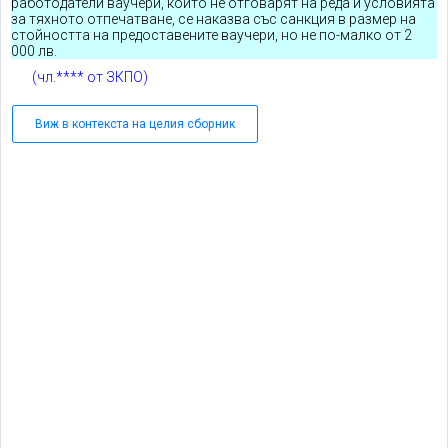
работодатели ваучери, които не отговарят на реда и условията
за тяхното отпечатване, се наказва със санкция в размер на
стойността на предоставените ваучери, но не по-малко от 2
000 лв.
(чл.**** от ЗКПО)
Виж в контекста на целия сборник