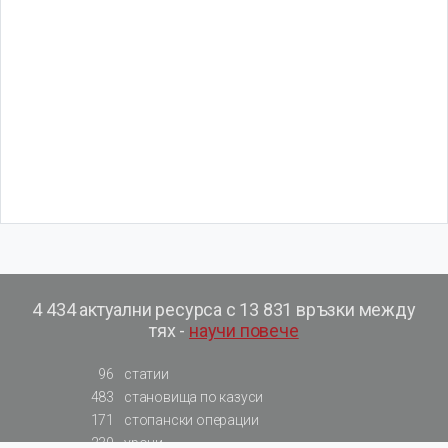
4 434 актуални ресурса с 13 831 връзки между
тях -
научи повече
96
статии
483
становища по казуси
171
стопански операции
230
уроци