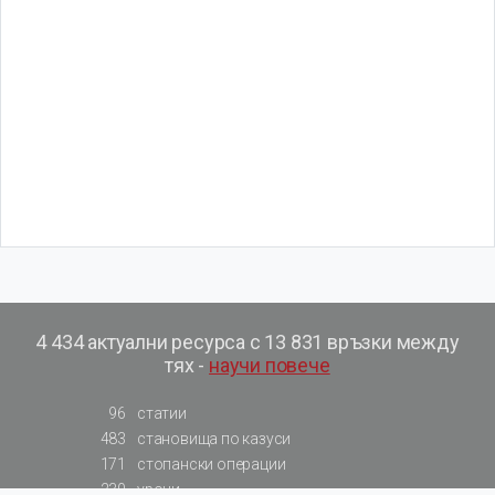
4 434 актуални ресурса с 13 831 връзки между
тях -
научи повече
96
статии
483
становища по казуси
171
стопански операции
230
уроци