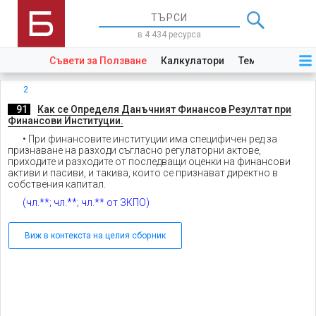
в 4 434 ресурса
Съвети за Ползване
Калкулатори
Теми
Закони
2
._
91
.
Как се Определя Данъчният Финансов Резултат при
Финансови Институции.
• При финансовите институции има специфичен ред за
признаване на разходи съгласно регулаторни актове,
приходите и разходите от последващи оценки на финансови
активи и пасиви, и такива, които се признават директно в
собствения капитал.
(чл.**; чл.**; чл.** от ЗКПО)
Виж в контекста на целия сборник