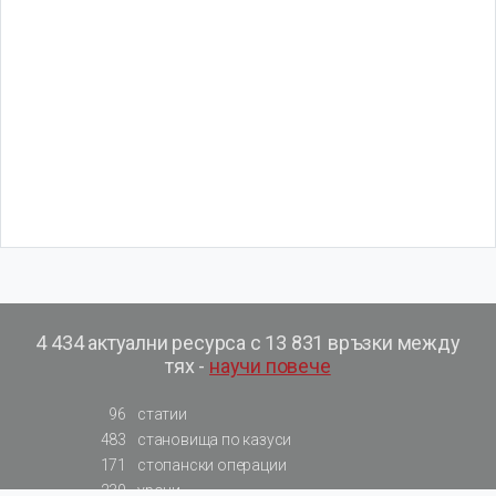
4 434 актуални ресурса с 13 831 връзки между
тях -
научи повече
96
статии
483
становища по казуси
171
стопански операции
230
уроци