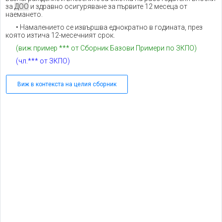
за
ДОО
и здравно осигуряване за първите 12 месеца от
наемането.
• Намалението се извършва еднократно в годината, през
която изтича 12-месечният срок.
(виж пример *** от Сборник Базови Примери по ЗКПО)
(чл.*** от ЗКПО)
Виж в контекста на целия сборник