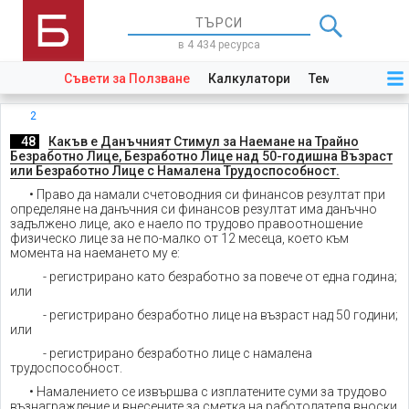
в 4 434 ресурса
Съвети за Ползване
Калкулатори
Теми
Закони
2
._
48
.
Какъв е Данъчният Стимул за Наемане на Трайно
Безработно Лице, Безработно Лице над 50-годишна Възраст
или Безработно Лице с Намалена Трудоспособност.
• Право да намали счетоводния си финансов резултат при
определяне на данъчния си финансов резултат има данъчно
задължено лице, ако е наело по трудово правоотношение
физическо лице за не по-малко от 12 месеца, което към
момента на наемането му е:
- регистрирано като безработно за повече от една година;
или
- регистрирано безработно лице на възраст над 50 години;
или
- регистрирано безработно лице с намалена
трудоспособност.
• Намалението се извършва с изплатените суми за трудово
възнаграждение и внесените за сметка на работодателя вноски