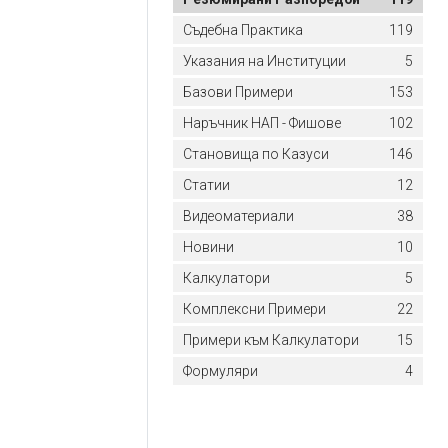
Съдебна Практика
119
Указания на Институции
5
Базови Примери
153
Наръчник НАП - Фишове
102
Становища по Казуси
146
Статии
12
Видеоматериали
38
Новини
10
Калкулатори
5
Комплексни Примери
22
Примери към Калкулатори
15
Формуляри
4