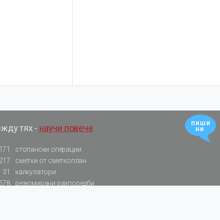
пиши
ежду тях -
научи повече
ни
171
стопански операции
217
сметки от сметкоплан
31
калкулатори
578
резюмирани разпоредби
522
нормативни актове