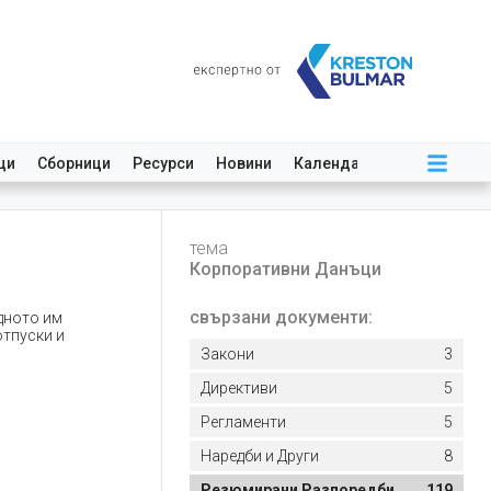
ци
Сборници
Ресурси
Новини
Календар
тема
Корпоративни Данъци
свързани документи:
одното им
отпуски и
Закони
3
Директиви
5
Регламенти
5
Наредби и Други
8
Резюмирани Разпоредби
119