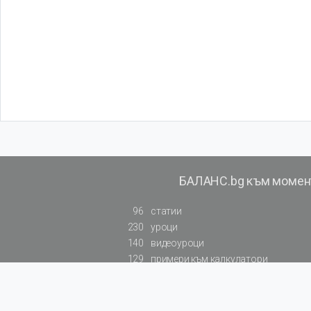
БАЛАНС.bg към момен
96
статии
230
уроци
140
видеоуроци
129
примери към калкулатори
819
резюмирана съдебна практика