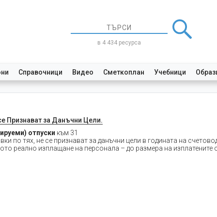
в 4 434 ресурса
они
Справочници
Видео
Сметкоплан
Учебници
Образ
се Признават за Данъчни Цели.
ируеми) отпуски
към 31
овки по тях, не се признават за данъчни цели в годината на счетов
хното реално изплащане на персонала – до размера на изплатените 