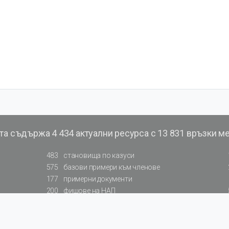
та съдържа
4 434 актуални ресурса с 13 831 връзки м
483
становища по казуси
575
базови примери към членове
177
примерни документи
200
фишове на НАП
66
резюмирани указания от институции