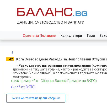
Съвети за Ползване
Калкулатори
Теми
Зак
2
._
42
.
Кога Счетоводните Разходи за Неизползвани Отпуски 
•
Разходите по натрупващи се неизползвани (компенс
декември на текущата година, както и разходите за осигур
отчитане (начисляване), а се признават в годината на тя
осигуровки.
(виж пример ** от Сборник Базови Примери по ЗКПО)
(чл.** от ЗКПО)
Виж в контекста на целия сборник